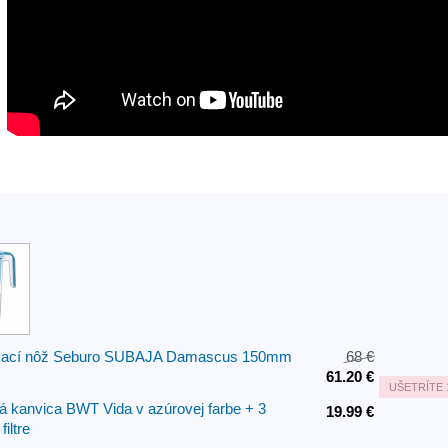
vací nôž Seburo SUBAJA Damascus 150mm
68 €
61.20 €
UŠETRÍTE
ná kanvica BWT Vida v azúrovej farbe + 3
19.99 €
iltre