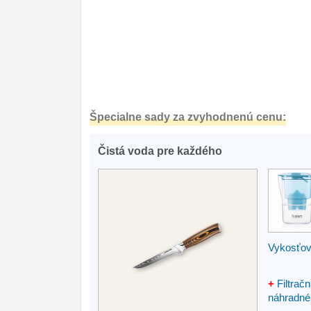
Špecialne sady za zvyhodnenú cenu:
Čistá voda pre každého
Vykosťo
+
Filtrač
náhradné f