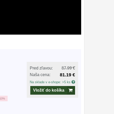
Pred zľavou:
87.99 €
81.19 €
Naša cena:
Na sklade v e-shope: >5 ks
Vložiť do košíka
10%