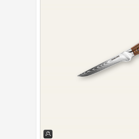
Nože na ovoce a zeleninu
43
Santoku nože
46
Nože NAKIRI
17
Filetovací nože
7
Nože na chleba
27
Vykosťovací nože
41
Steakové nože
2
Plátkovací nože
27
Porcovací nože
2
Sekáčky a speciální nože
15
Japonské nože
57