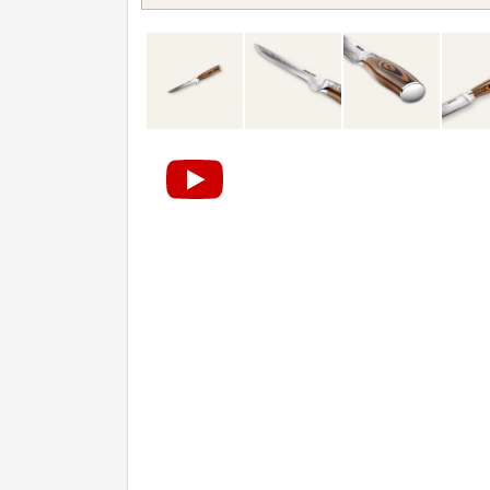
Príslušenstvo
2
Zavírací nože
Nože s pevnou čepeľou
Špeciálne nože
Ostrenie nožov
Nože SEBURO
Nože Tojiro
Nože Samura
Ostřiče nožů V-Sharp
Dopredaj
11