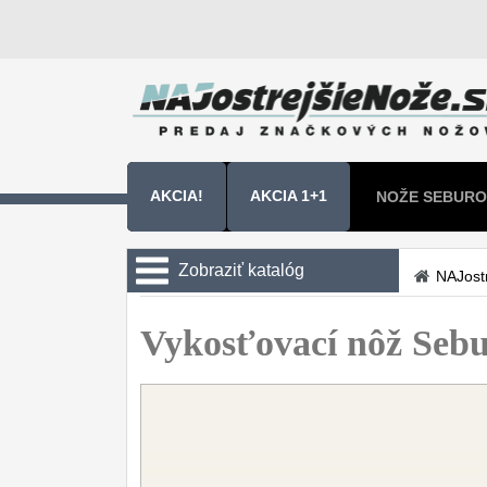
AKCIA!
AKCIA 1+1
NOŽE SEBURO
NOŽE SAMURA
Zobraziť katalóg
NAJost
Kuchyňské nôže
Vykosťovací nôž Se
Sady nožov
9
Kuchařské nože
30
Univerzálny nože
50