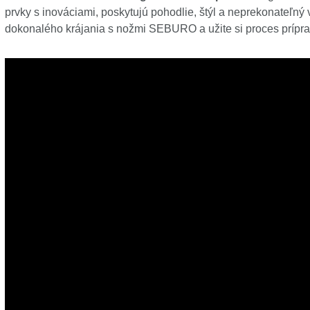
prvky s inováciami, poskytujú pohodlie, štýl a neprekonateľný 
dokonalého krájania s nožmi SEBURO a užite si proces prípra