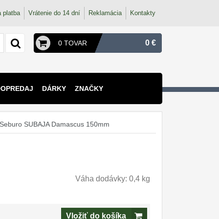
 platba
Vrátenie do 14 dní
Reklamácia
Kontakty
0 €
0 TOVAR
DOPREDAJ
DÁRKY
ZNAČKY
ž Seburo SUBAJA Damascus 150mm
Váha dodávky: 0,4 kg
Vložiť do košíka