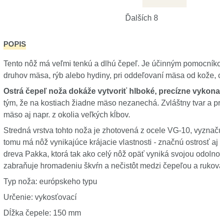
Ďalších 8
POPIS
Tento nôž má veľmi tenkú a dlhú čepeľ. Je účinným pomocník
druhov mäsa, rýb alebo hydiny, pri oddeľovaní mäsa od kože, c
Ostrá čepeľ noža dokáže vytvoriť hlboké, precízne vykona
tým, že na kostiach žiadne mäso nezanechá. Zvláštny tvar a pr
mäso aj napr. z okolia veľkých kĺbov.
Stredná vrstva tohto noža je zhotovená z ocele VG-10, vyzn
tomu má nôž vynikajúce krájacie vlastnosti - značnú ostrosť aj
dreva Pakka, ktorá tak ako celý nôž opäť vyniká svojou odoln
zabraňuje hromadeniu škvŕn a nečistôt medzi čepeľou a rukov
Typ noža: európskeho typu
Určenie: vykosťovací
Dĺžka čepele: 150 mm