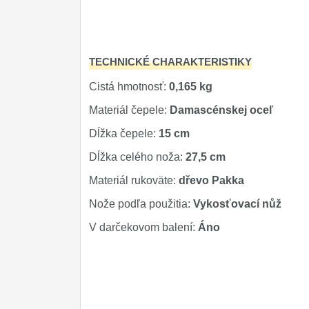
TECHNICKÉ CHARAKTERISTIKY
Cistá hmotnosť:
0,165 kg
Materiál čepele:
Damascénskej oceľ
Dĺžka čepele:
15 cm
Dĺžka celého noža:
27,5 cm
Materiál rukoväte:
dřevo Pakka
Nože podľa použitia:
Vykosťovací nůž
V darčekovom balení:
Áno