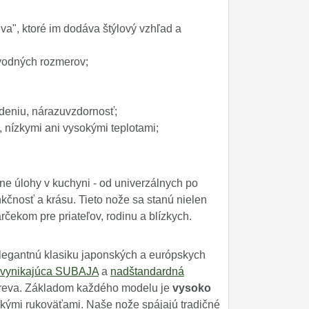
a", ktoré im dodáva štýlový vzhľad a
pôvodných rozmerov;
deniu, nárazuvzdornosť;
u, nízkymi ani vysokými teplotami;
ne úlohy v kuchyni - od univerzálnych po
kčnosť a krásu. Tieto nože sa stanú nielen
ekom pre priateľov, rodinu a blízkych.
legantnú klasiku japonských a európskych
vynikajúca SUBAJA
a
nadštandardná
dreva. Základom každého modelu je
vysoko
ými rukoväťami. Naše nože spájajú tradičné