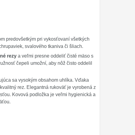
om predovšetkým pri vykosťovaní všetkých
hrupaviek, svalového tkaniva či šliach.
né rezy
a veľmi presne oddeliť čisté mäso s
užnosť čepeli umožní, aby nôž čisto oddelil
ačujúca sa vysokým obsahom uhlíka. Vďaka
 kvalitný rez. Elegantná rukoväť je vyrobená z
osťou. Kovová podložka je veľmi hygienická a
äťou.