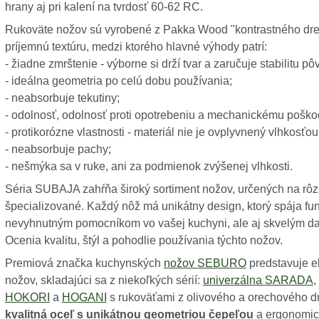
hrany aj pri kalení na tvrdosť 60-62 RC.
Rukoväte nožov sú vyrobené z Pakka Wood "kontrastného drev
príjemnú textúru, medzi ktorého hlavné výhody patrí:
- žiadne zmrštenie - výborne si drží tvar a zaručuje stabilitu 
- ideálna geometria po celú dobu používania;
- neabsorbuje tekutiny;
- odolnosť, odolnosť proti opotrebeniu a mechanickému poško
- protikorózne vlastnosti - materiál nie je ovplyvnený vlhkosťo
- neabsorbuje pachy;
- nešmýka sa v ruke, ani za podmienok zvýšenej vlhkosti.
Séria SUBAJA zahŕňa široký sortiment nožov, určených na rôz
špecializované. Každý nôž má unikátny design, ktorý spája fun
nevyhnutným pomocníkom vo vašej kuchyni, ale aj skvelým darč
Ocenia kvalitu, štýl a pohodlie používania týchto nožov.
Premiová značka kuchynských
nožov SEBURO
predstavuje e
nožov, skladajúci sa z niekoľkých sérií:
univerzálna SARADA
,
HOKORI
a
HOGANI
s rukoväťami z olivového a orechového 
kvalitná oceľ s unikátnou geometriou čepeľou
a ergonomick