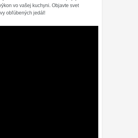
výkon vo vašej kuchyni. Objavte svet
vy obľúbených jedál!