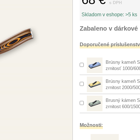
s DPH
Skladom v eshope:
>5 ks
Zabaleno v dárkové 
Doporučené príslušenstv
Brúsny kameň S
zrnitosť 1000/60
Brúsny kameň S
zrnitost 2000/50
Brusný kámen S
zrnitost 600/150
Možnosti: