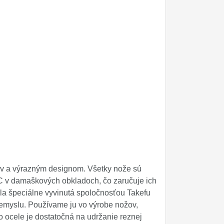
ov a výrazným designom. Všetky nože sú
C v damaškových obkladoch, čo zaručuje ich
ola špeciálne vyvinutá spoločnosťou Takefu
riemyslu. Používame ju vo výrobe nožov,
o ocele je dostatočná na udržanie reznej