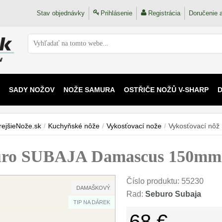
Stav objednávky
Prihlásenie
Registrácia
Doručenie a
SADY NOŽOV
NOŽE SAMURA
OSTŘIČE NOŽŮ V-SHARP
 KAIJU
rejšieNože.sk
/
Kuchyňské nôže
/
Vykosťovací nože
/
Vykosťovací nô
buro SUBAJA Damascus 150mm
Číslo produktu:
55230
DAMAŠKOVÝ
Rad:
Seburo Subaja
TIP NA DÁREK
68 €