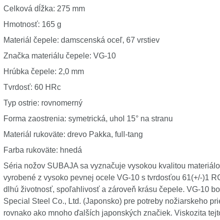
Celková dĺžka: 275 mm
Hmotnosť: 165 g
Materiál čepele: damscenská oceľ, 67 vrstiev
Značka materiálu čepele: VG-10
Hrúbka čepele: 2,0 mm
Tvrdosť: 60 HRc
Typ ostrie: rovnomerný
Forma zaostrenia: symetrická, uhol 15° na stranu
Materiál rukoväte: drevo Pakka, full-tang
Farba rukoväte: hnedá
Séria nožov SUBAJA sa vyznačuje vysokou kvalitou materiál
vyrobené z vysoko pevnej ocele VG-10 s tvrdosťou 61(+/-)1 R
dlhú životnosť, spoľahlivosť a zároveň krásu čepele. VG-10 b
Special Steel Co., Ltd. (Japonsko) pre potreby nožiarskeho p
rovnako ako mnoho ďalších japonských značiek. Viskozita tejt