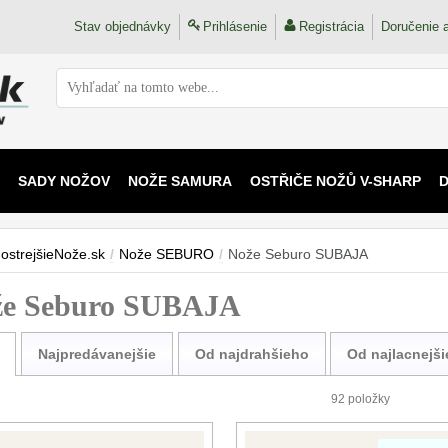
Stav objednávky
Prihlásenie
Registrácia
Doručenie a
SADY NOŽOV
NOŽE SAMURA
OSTŘIČE NOŽŮ V-SHARP
 KAIJU
ostrejšieNože.sk
/
Nože SEBURO
/
Nože Seburo SUBAJA
že Seburo SUBAJA
Najpredávanejšie
Od najdrahšieho
Od najlacnejš
92 položky