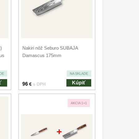
)
Nakiri nôž Seburo SUBAJA
us
Damascus 175mm
DE
NA SKLADE
ť
Kúpiť
96
€
s DPH
AKCIA 1+1
+