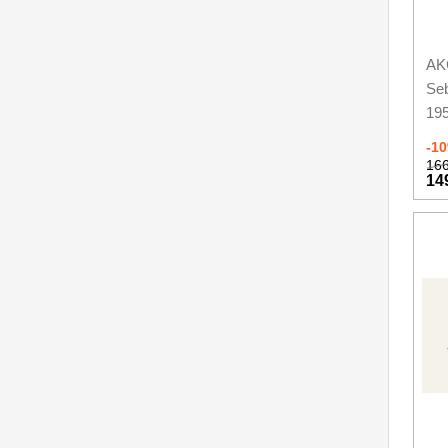
AKC
Se
195
san
-1
166
14