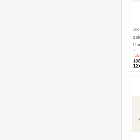
AKC
ze
Da
(ma
-1
138
12