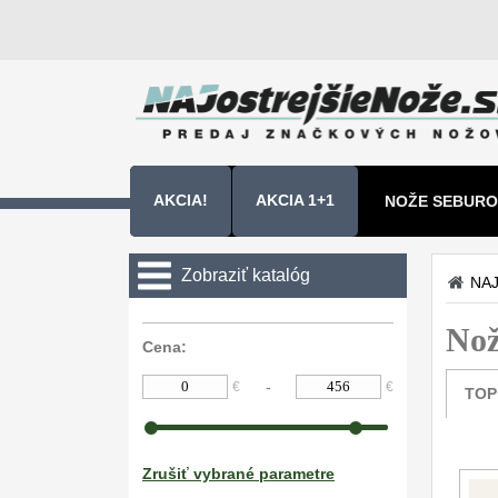
AKCIA!
AKCIA 1+1
NOŽE SEBURO
NOŽE SAMURA
Zobraziť katalóg
NAJ
Kuchyňské nôže
No
Cena:
Zavírací nože
-
€
€
TOP
Nože s pevnou čepeľou
Špeciálne nože
Zrušiť vybrané parametre
Ostrenie nožov