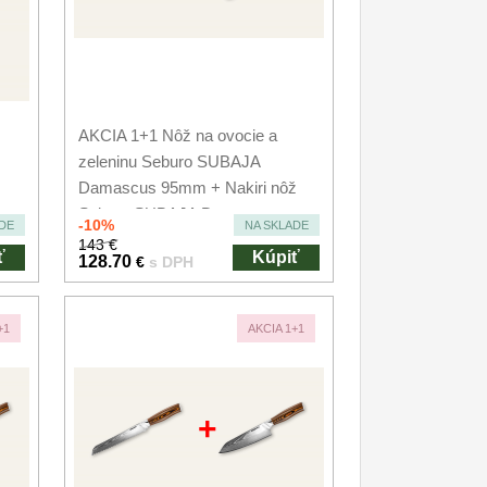
AKCIA 1+1 Nôž na ovocie a
zeleninu Seburo SUBAJA
Damascus 95mm + Nakiri nôž
Seburo SUBAJA Damascus...
-10%
DE
NA SKLADE
143 €
ť
Kúpiť
128.70
€
s DPH
+1
AKCIA 1+1
+