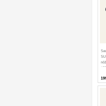
Sa
SU
nô
17
19