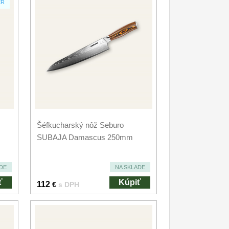
ER
Šéfkucharský nôž Seburo
SUBAJA Damascus 250mm
DE
NA SKLADE
ť
Kúpiť
112
€
s DPH