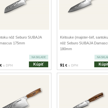
ntoku nôž Seburo SUBAJA
Kiritsuke (majster-šéf, santoku
mascus 175mm
nôž Seburo SUBAJA Damasc
180mm
NA SKLADE
NA SKLA
Kúpiť
Kúpi
91
€
s DPH
€
s DPH