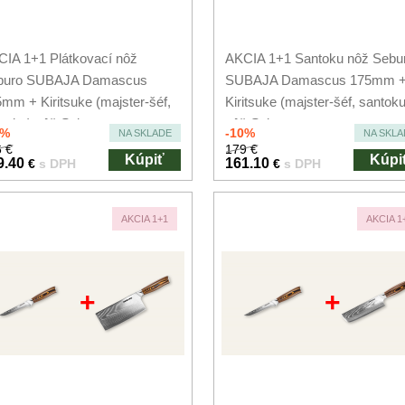
IA 1+1 Plátkovací nôž
AKCIA 1+1 Santoku nôž Sebu
buro SUBAJA Damascus
SUBAJA Damascus 175mm 
mm + Kiritsuke (majster-šéf,
Kiritsuke (majster-šéf, santoku
toku) nôž Seburo...
nôž Seburo...
0%
-10%
NA SKLADE
NA SKLA
 €
179 €
Kúpiť
Kúpi
9.40
161.10
€
s DPH
€
s DPH
AKCIA 1+1
AKCIA 1
+
+