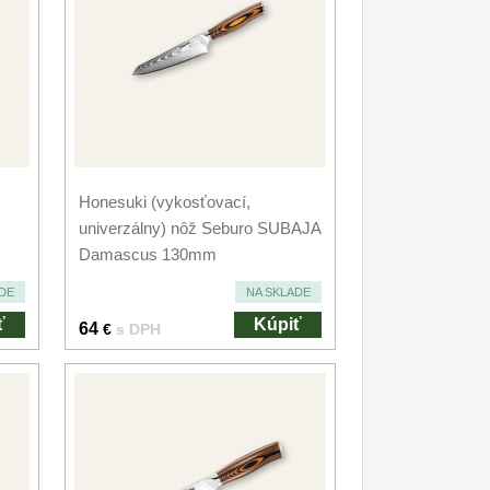
Honesuki (vykosťovací,
univerzálny) nôž Seburo SUBAJA
Damascus 130mm
DE
NA SKLADE
ť
Kúpiť
64
€
s DPH