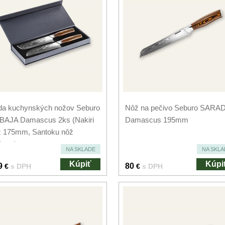
da kuchynských nožov Seburo
Nôž na pečivo Seburo SARA
BAJA Damascus 2ks (Nakiri
Damascus 195mm
ž 175mm, Santoku nôž
5mm)
NA SKLADE
NA SKLA
Kúpiť
Kúpi
9
80
€
s DPH
€
s DPH