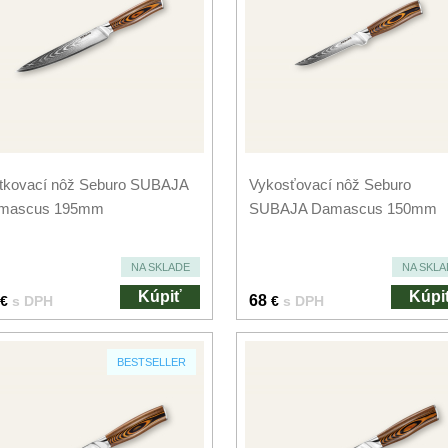
átkovací nôž Seburo SUBAJA
Vykosťovací nôž Seburo
mascus 195mm
SUBAJA Damascus 150mm
NA SKLADE
NA SKLA
Kúpiť
Kúpi
68
€
s DPH
€
s DPH
BESTSELLER