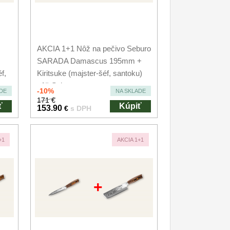
AKCIA 1+1 Nôž na pečivo Seburo
SARADA Damascus 195mm +
f,
Kiritsuke (majster-šéf, santoku)
nôž Seburo...
-10%
DE
NA SKLADE
171 €
ť
Kúpiť
153.90
€
s DPH
+1
AKCIA 1+1
+