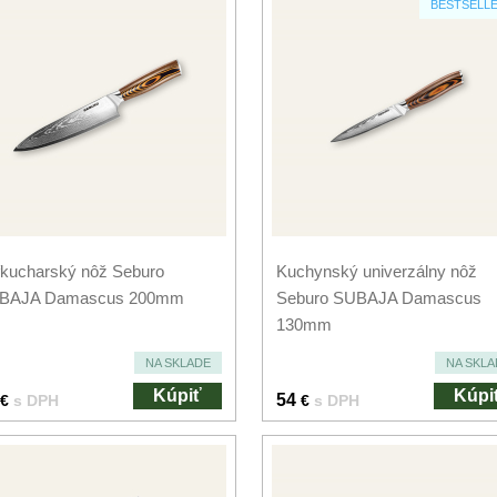
BESTSELL
kucharský nôž Seburo
Kuchynský univerzálny nôž
BAJA Damascus 200mm
Seburo SUBAJA Damascus
130mm
NA SKLADE
NA SKLA
Kúpiť
Kúpi
54
€
s DPH
€
s DPH