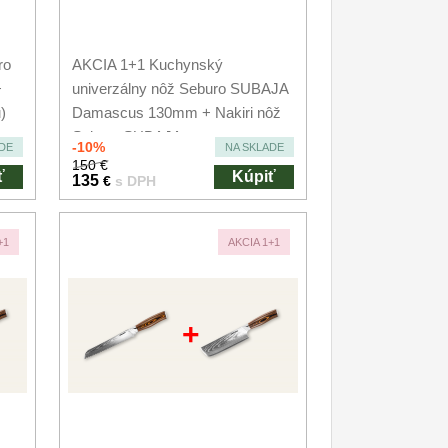
ro
AKCIA 1+1 Kuchynský
+
univerzálny nôž Seburo SUBAJA
)
Damascus 130mm + Nakiri nôž
Seburo SUBAJA...
-10%
DE
NA SKLADE
150 €
ť
Kúpiť
135
€
s DPH
+1
AKCIA 1+1
+