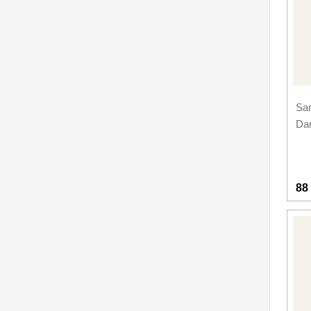
Sa
Da
88