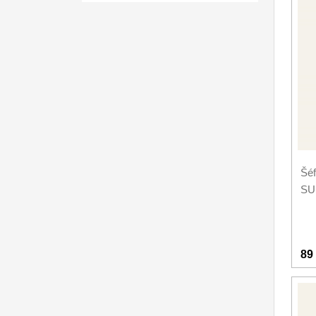
Nože SEBURO
Nože Seburo SARADA
93
Nože Seburo SUBAJA
92
Nože Seburo HOKORI
37
Nože Seburo HOGANI
20
Šéf
Nože Seburo WEST
21
SU
Nože Tojiro
Nože Samura
89
Ostřiče nožů V-Sharp
Dopredaj
11