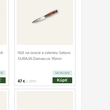
DA
Nôž na ovocie a zeleninu Seburo
SUBAJA Damascus 95mm
DE
NA SKLADE
ť
Kúpiť
47
€
s DPH