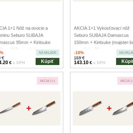
IA 1+1 Nôž na ovocie a
AKCIA 1+1 Vykosťovací nôž
leninu Seburo SUBAJA
Seburo SUBAJA Damascus
mascus 95mm + Kiritsuke
150mm + Kiritsuke (majster-šé
jster-šéf, santoku)...
santoku) nôž...
0%
-10%
NA SKLADE
NA SKLA
 €
159 €
Kúpiť
Kúpi
4.20
143.10
€
s DPH
€
s DPH
AKCIA 1+1
AKCIA 1
+
+