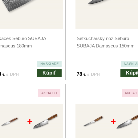
káček Seburo SUBAJA
Šéfkucharský nôž Seburo
mascus 180mm
SUBAJA Damascus 150mm
NA SKLADE
NA SKLA
Kúpiť
Kúpi
3
78
€
s DPH
€
s DPH
AKCIA 1+1
AKCIA 1
+
+