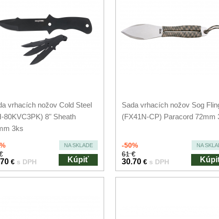
a vrhacích nožov Cold Steel
Sada vrhacích nožov Sog Flin
H-80KVC3PK) 8" Sheath
(FX41N-CP) Paracord 72mm 
mm 3ks
0%
-50%
NA SKLADE
NA SKLA
€
61 €
Kúpiť
Kúpi
.70
30.70
€
s DPH
€
s DPH