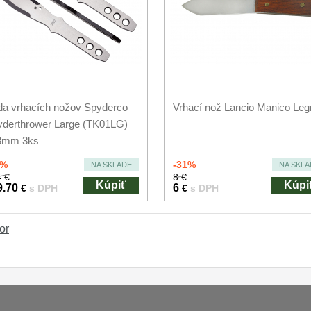
a vrhacích nožov Spyderco
Vrhací nož Lancio Manico Leg
derthrower Large (TK01LG)
8mm 3ks
5%
-31%
NA SKLADE
NA SKLA
 €
8 €
Kúpiť
Kúpi
9.70
6
€
s DPH
€
s DPH
or