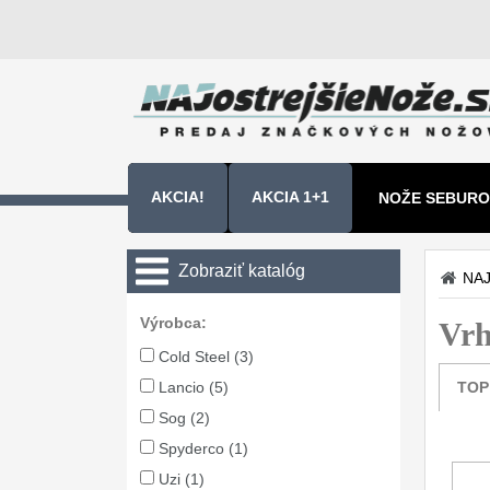
AKCIA!
AKCIA 1+1
NOŽE SEBURO
NOŽE SAMURA
Zobraziť katalóg
NAJ
Kuchyňské nôže
Výrobca:
Vrh
Zavírací nože
Cold Steel (3)
Lancio (5)
TOP
Nože s pevnou čepeľou
Sog (2)
Špeciálne nože
Spyderco (1)
Uzi (1)
Vrhacie
12