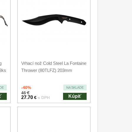
g
Vrhací nož Cold Steel La Fontaine
3ks
Thrower (80TLFZ) 203mm
-40%
DE
NA SKLADE
46 €
ť
Kúpiť
27.70
€
s DPH