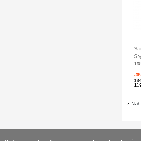
Sad
Spy
16
-3
184
11
Nah