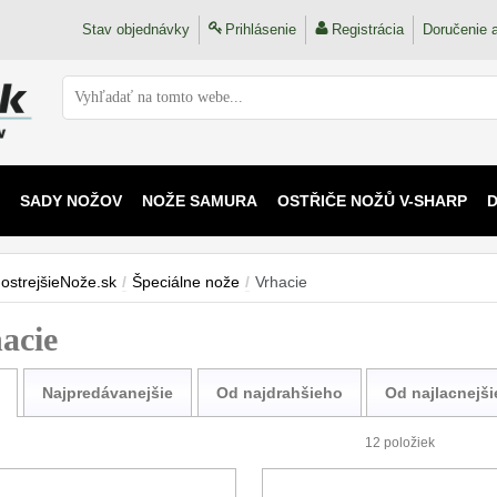
Stav objednávky
Prihlásenie
Registrácia
Doručenie a
SADY NOŽOV
NOŽE SAMURA
OSTŘIČE NOŽŮ V-SHARP
 KAIJU
ostrejšieNože.sk
/
Špeciálne nože
/
Vrhacie
acie
Najpredávanejšie
Od najdrahšieho
Od najlacnejš
12 položiek