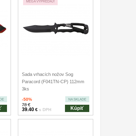
MEGA VÝPREDAJ!
Sada vrhacích nožov Sog
Paracord (F041TN-CP) 112mm
3ks
-50%
DE
NA SKLADE
78 €
ť
Kúpiť
39.40
€
s DPH