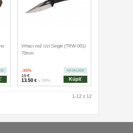
no
Vrhací nož Uzi Single (TRW-001)
70mm
-30%
DE
NA SKLADE
19 €
ť
Kúpiť
13.50
€
s DPH
1-12 z 12