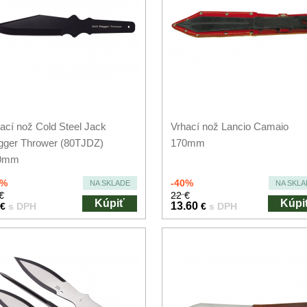
ací nož Cold Steel Jack
Vrhací nož Lancio Camaio
gger Thrower (80TJDZ)
170mm
0mm
0%
-40%
NA SKLADE
NA SKLA
€
22 €
Kúpiť
Kúpi
13.60
€
s DPH
€
s DPH