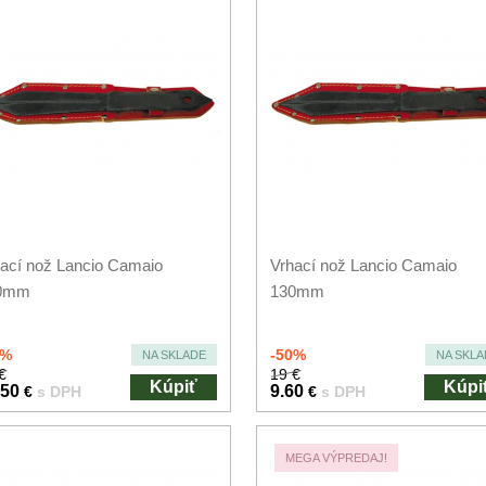
ací nož Lancio Camaio
Vrhací nož Lancio Camaio
0mm
130mm
0%
-50%
NA SKLADE
NA SKLA
€
19 €
Kúpiť
Kúpi
.50
9.60
€
s DPH
€
s DPH
MEGA VÝPREDAJ!