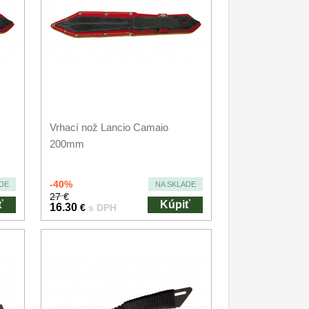
Vrhací nož Lancio Camaio
200mm
-40%
DE
NA SKLADE
27 €
ť
Kúpiť
16.30
€
s DPH