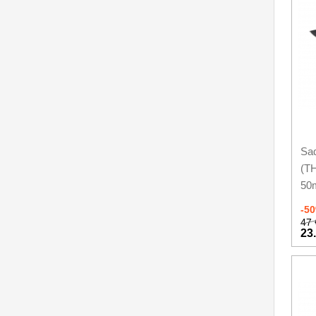
Sad
(T
50
-5
47 
23