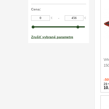
Cena:
Záchranárske
4
-
€
€
Ostrenie nožov
Nože SEBURO
Zrušiť vybrané parametre
Nože Tojiro
Nože Samura
Ostřiče nožů V-Sharp
Vrh
15
Dopredaj
11
-5
21 
10