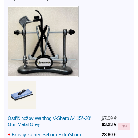
Ostřič nožov Warthog V-Sharp A4 15°-30°
67.99 €
Gun Metal Grey
63.23 €
-
7%
+
Brúsny kameň Seburo ExtraSharp
23.80 €