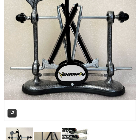
Filetovací nože
7
Nože na chleba
27
Vykosťovací nože
41
Steakové nože
2
Plátkovací nože
27
Porcovací nože
2
Sekáčky a speciální nože
15
Japonské nože
57