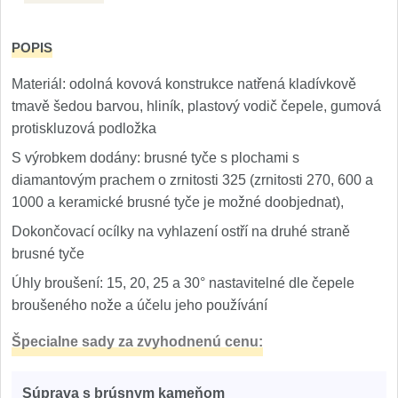
1
Ostřiče nožů V-Sharp
POPIS
Brúsky na nože
Materiál: odolná kovová konstrukce natřená kladívkově
12
tmavě šedou barvou, hliník, plastový vodič čepele, gumová
Doplnky a diely
protiskluzová podložka
6
S výrobkem dodány: brusné tyče s plochami s
Dopredaj
diamantovým prachem o zrnitosti 325 (zrnitosti 270, 600 a
11
1000 a keramické brusné tyče je možné doobjednat),
Dokončovací ocílky na vyhlazení ostří na druhé straně
brusné tyče
Úhly broušení: 15, 20, 25 a 30° nastavitelné dle čepele
broušeného nože a účelu jeho používání
Špecialne sady za zvyhodnenú cenu:
Súprava s brúsnym kameňom