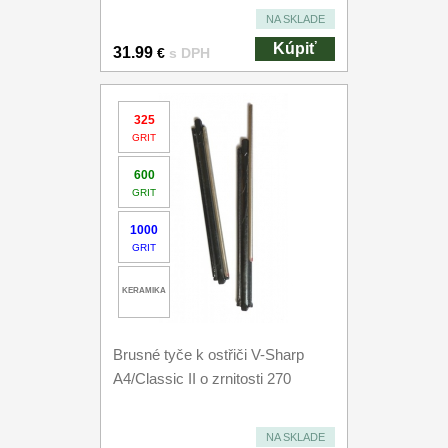
NA SKLADE
Kúpiť
31.99
€
s DPH
325
GRIT
600
GRIT
1000
GRIT
KERAMIKA
Brusné tyče k ostřiči V-Sharp
A4/Classic II o zrnitosti 270
NA SKLADE