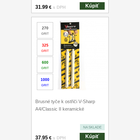
Kúpiť
31.99
€
s DPH
270
GRIT
325
GRIT
600
GRIT
1000
GRIT
Brusné tyče k ostřiči V-Sharp
A4/Classic II keramické
NA SKLADE
Kúpiť
37.95
€
s DPH