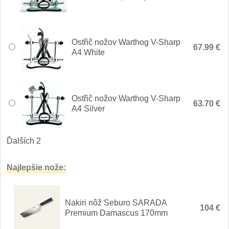
Nože Seburo SUBAJA
92
Nože Seburo HOKORI
37
Ostřič nožov Warthog V-Sharp
67.99 €
Nože Seburo HOGANI
A4 White
20
Nože Seburo WEST
21
Ostřič nožov Warthog V-Sharp
Nože Tojiro
63.70 €
A4 Silver
Nože Tojiro Shippu
2
Ďalších 2
Nože Tojiro Zen
1
Najlepšie nože:
Nože Samura
Nože Samura MO-V
Nakiri nôž Seburo SARADA
4
104 €
Premium Damascus 170mm
Nože Samura Bamboo