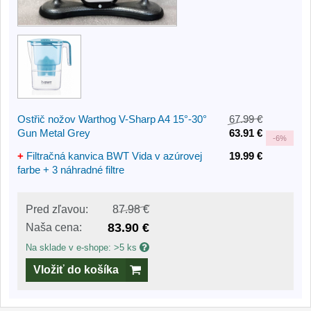
Ostřič nožov Warthog V-Sharp A4 15°-30°
67.99 €
Gun Metal Grey
63.91 €
-
6%
+
Filtračná kanvica BWT Vida v azúrovej
19.99 €
farbe + 3 náhradné filtre
Pred zľavou:
87.98 €
83.90 €
Naša cena:
Na sklade v e-shope: >5 ks
Vložiť do košíka