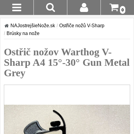
0
Stav
Akcia!
NAJostrejšieNože.sk
/
Ostřiče nožů V-Sharp
Objednávky
/
Brúsky na nože
Kuchyňské nôže
Prihlásenie
Ostřič nožov Warthog V-
Sady nožov
9
Registrácia
Sharp A4 15°-30° Gun Metal
Kuchařské nože
30
Grey
Doručenie
A Platba
Univerzálny nože
50
Vrátenie Do
Nože na ovoce a
zeleninu
14 Dní
43
Santoku nože
Reklamácia
46
Nože NAKIRI
Kontakty
17