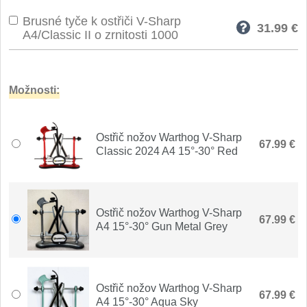
Špeciálne nože
Brusné tyče k ostřiči V-Sharp
31.99
€
Vrhacie
A4/Classic II o zrnitosti 1000
12
Záchranárske
4
Možnosti:
Ostrenie nožov
Ostřiče nožů
Ostřič nožov Warthog V-Sharp
8
67.99 €
Classic 2024 A4 15°-30° Red
Brusné kameny
3
Doplňky a díly
4
Ostřič nožov Warthog V-Sharp
67.99 €
A4 15°-30° Gun Metal Grey
Nože SEBURO
Nože Seburo SARADA
93
Ostřič nožov Warthog V-Sharp
67.99 €
A4 15°-30° Aqua Sky