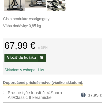
Príslušenstvo
2
Zavírací nože
Číslo produktu:
vsa4gmgrey
Vreckové
Váha dodávky: 0,85 kg
6
Taktické
3
67,99 €
Turistické
s DPH
7
Vložiť do košíka
Speciální
4
Skladom v eshope:
1 ks
Nože s pevnou čepeľou
Taktické
Doporučené príslušenstvo (všetko skladom):
8
Brusné tyče k ostřiči V-Sharp
Outdoorové
37.95
€
10
A4/Classic II keramické