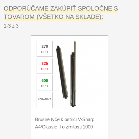
ODPORÚČAME ZAKÚPIŤ SPOLOČNE S
TOVAROM (VŠETKO NA SKLADE):
1-3 z 3
270
GRIT
325
GRIT
600
GRIT
KERAMIKA
Brusné tyče k ostřiči V-Sharp
A4/Classic II o zrnitosti 1000