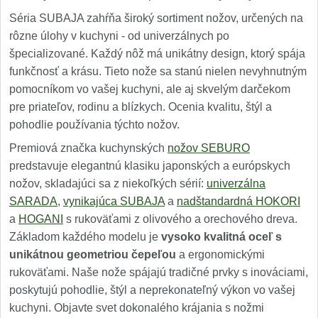
Séria SUBAJA zahŕňa široký sortiment nožov, určených na
rôzne úlohy v kuchyni - od univerzálnych po
špecializované. Každý nôž má unikátny design, ktorý spája
funkčnosť a krásu. Tieto nože sa stanú nielen nevyhnutným
pomocníkom vo vašej kuchyni, ale aj skvelým darčekom
pre priateľov, rodinu a blízkych. Ocenia kvalitu, štýl a
pohodlie používania týchto nožov.
Premiová značka kuchynských
nožov SEBURO
predstavuje elegantnú klasiku japonských a európskych
nožov, skladajúci sa z niekoľkých sérií:
univerzálna
SARADA
,
vynikajúca SUBAJA
a
nadštandardná HOKORI
a
HOGANI
s rukoväťami z olivového a orechového dreva.
Základom každého modelu je
vysoko kvalitná oceľ s
unikátnou geometriou čepeľou
a ergonomickými
rukoväťami. Naše nože spájajú tradičné prvky s inováciami,
poskytujú pohodlie, štýl a neprekonateľný výkon vo vašej
kuchyni. Objavte svet dokonalého krájania s nožmi