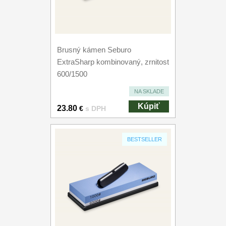
Brusný kámen Seburo
ExtraSharp kombinovaný, zrnitost
600/1500
NA SKLADE
Kúpiť
23.80
€
s DPH
BESTSELLER