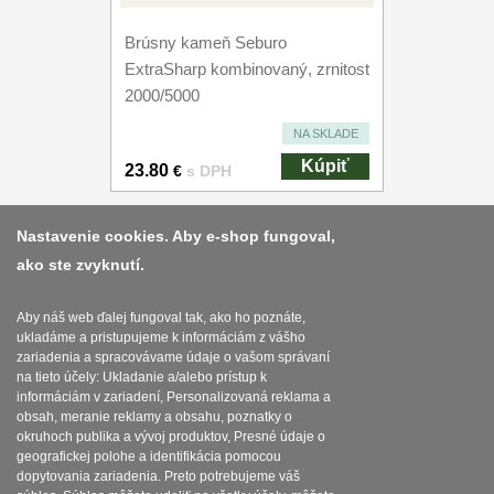
Brúsny kameň Seburo
ExtraSharp kombinovaný, zrnitost
2000/5000
NA SKLADE
Kúpiť
23.80
€
s DPH
Nastavenie cookies. Aby e-shop fungoval,
ako ste zvyknutí.
Platba a dodávka
Obchodní podmínky
Aby náš web ďalej fungoval tak, ako ho poznáte,
ukladáme a pristupujeme k informáciám z vášho
Zasady zpracovani osobnich udaju
zariadenia a spracovávame údaje o vašom správaní
na tieto účely: Ukladanie a/alebo prístup k
Reklamační řád
informáciám v zariadení, Personalizovaná reklama a
obsah, meranie reklamy a obsahu, poznatky o
okruhoch publika a vývoj produktov, Presné údaje o
Nastavenie súborov cookies
geografickej polohe a identifikácia pomocou
dopytovania zariadenia. Preto potrebujeme váš