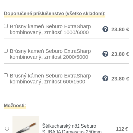
Špeciálne nože
Doporučené príslušenstvo (všetko skladom):
Vrhacie
12
Brúsny kameň Seburo ExtraSharp
23.80
€
Záchranárske
kombinovaný, zrnitosť 1000/6000
4
Ostrenie nožov
Brúsny kameň Seburo ExtraSharp
23.80
€
kombinovaný, zrnitost 2000/5000
Ostřiče nožů
8
Brusné kameny
Brusný kámen Seburo ExtraSharp
3
23.80
€
kombinovaný, zrnitost 600/1500
Doplňky a díly
4
Nože SEBURO
Možnosti:
Nože Seburo SARADA
93
Šéfkucharský nôž Seburo
112 €
SUBAJA Damascus 250mm