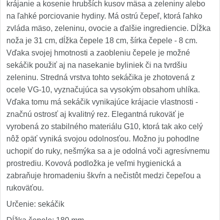
krájanie a kosenie hrubších kusov mäsa a zeleniny alebo
na ľahké porciovanie hydiny. Má ostrú čepeľ, ktorá ľahko
zvláda mäso, zeleninu, ovocie a ďalšie ingrediencie. Dĺžka
noža je 31 cm, dĺžka čepele 18 cm, šírka čepele - 8 cm.
Vďaka svojej hmotnosti a zaobleniu čepele je možné
sekáčik použiť aj na nasekanie byliniek či na tvrdšiu
zeleninu. Stredná vrstva tohto sekáčika je zhotovená z
ocele VG-10, vyznačujúca sa vysokým obsahom uhlíka.
Vďaka tomu má sekáčik vynikajúce krájacie vlastnosti -
značnú ostrosť aj kvalitný rez. Elegantná rukoväť je
vyrobená zo stabilného materiálu G10, ktorá tak ako celý
nôž opäť vyniká svojou odolnosťou. Možno ju pohodlne
uchopiť do ruky, nešmýka sa a je odolná voči agresívnemu
prostrediu. Kovová podložka je veľmi hygienická a
zabraňuje hromadeniu škvŕn a nečistôt medzi čepeľou a
rukoväťou.
Určenie: sekáčik