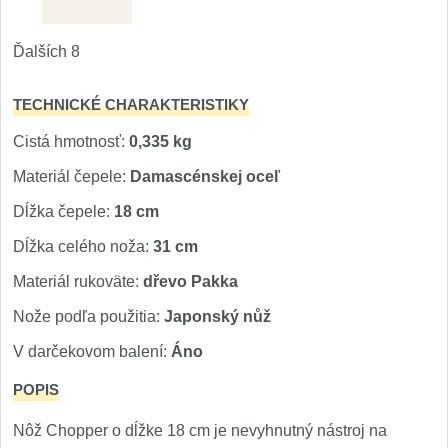
1
Ostřiče nožů V-Sharp
Ďalších 8
Brúsky na nože
9
TECHNICKÉ CHARAKTERISTIKY
Cistá hmotnosť:
0,335 kg
Doplnky a diely
4
Materiál čepele:
Damascénskej oceľ
Dopredaj
11
Dĺžka čepele:
18 cm
Dĺžka celého noža:
31 cm
Materiál rukoväte:
dřevo Pakka
Nože podľa použitia:
Japonský nůž
V darčekovom balení:
Áno
POPIS
Nôž Chopper o dĺžke 18 cm je nevyhnutný nástroj na