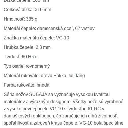
Dĺžka čepele: 180 mm
Celková dĺžka: 310 mm
Hmotnosť: 335 g
Materiál čepele: damscenská oceľ, 67 vrstiev
Značka materiálu čepele: VG-10
Hrúbka čepele: 2,3 mm
Tvrdosť: 60 HRc
Typ ostrie: rovnomerný
Materiál rukoväte: drevo Pakka, full-tang
Farba rukoväte: hnedá
Séria nožov SUBAJA sa vyznačuje vysokou kvalitou
materiálov a výrazným designom. Všetky nože sú vyrobené
z vysoko pevnej ocele VG-10 s tvrdosťou 61 RC v
damaškových obkladoch, čo zaručuje ich dlhú životnosť,
spoľahlivosť a zároveň krásu čepele. VG-10 bola špeciálne