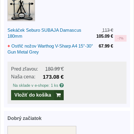
Sekáček Seburo SUBAJA Damascus
113 €
180mm
105.09 €
-
7%
+
Ostřič nožov Warthog V-Sharp A4 15°-30°
67.99 €
Gun Metal Grey
Pred zľavou:
180.99 €
173.08 €
Naša cena:
Na sklade v e-shope: 1 ks
Vložiť do košíka
Dobrý začiatok