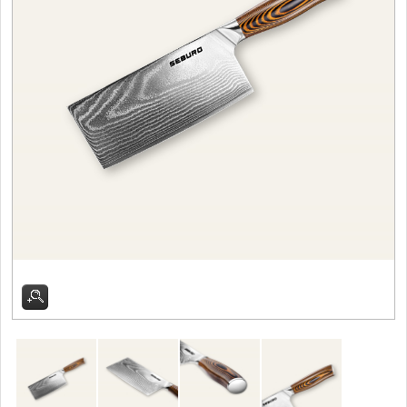
Filetovací nože
7
Nože na chleba
27
Vykosťovací nože
41
Steakové nože
2
Plátkovací nože
27
Porcovací nože
2
Sekáčky a speciální
nože
15
Japonské nože
57