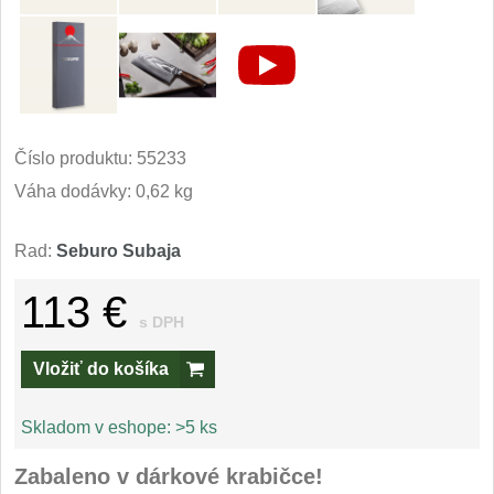
Príslušenstvo
2
Zavírací nože
Vreckové
6
Číslo produktu:
55233
Taktické
3
Váha dodávky: 0,62 kg
Turistické
7
Rad:
Seburo Subaja
Speciální
4
113 €
s DPH
Nože s pevnou čepeľou
Vložiť do košíka
Taktické
8
Skladom v eshope:
>5 ks
Outdoorové
10
Zabaleno v dárkové krabičce!