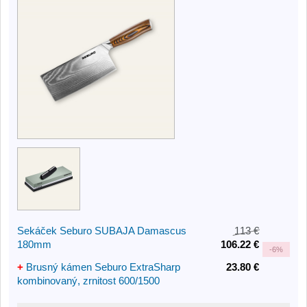
Sekáček Seburo SUBAJA Damascus
113 €
180mm
106.22 €
-
6%
+
Brusný kámen Seburo ExtraSharp
23.80 €
kombinovaný, zrnitost 600/1500