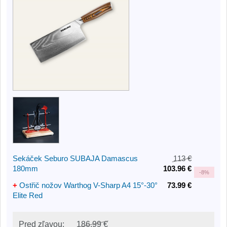
Sekáček Seburo SUBAJA Damascus
113 €
180mm
103.96 €
-
8%
+
Ostřič nožov Warthog V-Sharp A4 15°-30°
73.99 €
Elite Red
Pred zľavou:
186.99 €