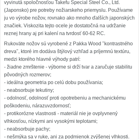
vyvinutá spoločnosťou Takefu Special Steel Co., Ltd.
(Japonsko) pre potreby nožiarskeho priemyslu. Používame
ju vo výrobe nožov, rovnako ako mnoho ďalších japonských
značiek. Viskozita tejto ocele je dostatočná na udržanie
reznej hrany aj pri kalení na tvrdosť 60-62 RC.
Rukoväte nožov sú vyrobené z Pakka Wood "kontrastného
dreva", ktoré im dodáva štýlový vzhľad a príjemnú textúru,
medzi ktorého hlavné výhody patrí:
- žiadne zmrštenie - výborne si drží tvar a zaručuje stabilitu
pôvodných rozmerov;
- ideálna geometria po celú dobu používania;
- neabsorbuje tekutiny;
- odolnosť, odolnosť proti opotrebeniu a mechanickému
poškodeniu, nárazuvzdornosť;
- protikorózne vlastnosti - materiál nie je ovplyvnený
vlhkosťou, nízkymi ani vysokými teplotami;
- neabsorbuje pachy;
- nešmýka sa v ruke, ani za podmienok zvýšenej vlhkosti.