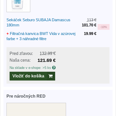
Sekáček Seburo SUBAJA Damascus
113 €
180mm
101.70 €
-
10%
+
Filtračná kanvica BWT Vida v azúrovej
19.99 €
farbe + 3 náhradné filtre
Pred zľavou:
132.99 €
121.69 €
Naša cena:
Na sklade v e-shope: >5 ks
Vložiť do košíka
Pre náročných RED