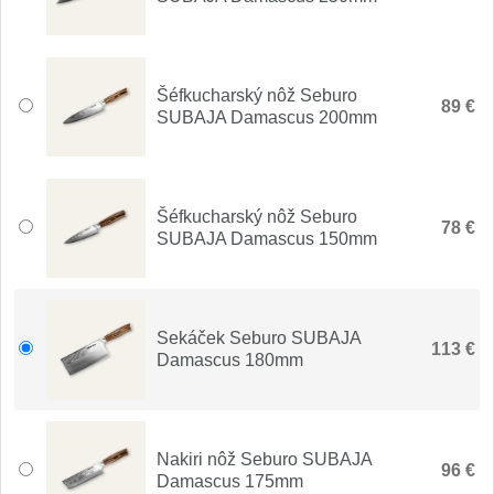
Nože Seburo SUBAJA
92
Nože Seburo HOKORI
37
Šéfkucharský nôž Seburo
Nože Seburo HOGANI
89 €
20
SUBAJA Damascus 200mm
Nože Seburo WEST
21
Nože Tojiro
Šéfkucharský nôž Seburo
78 €
SUBAJA Damascus 150mm
Nože Tojiro Shippu
2
Nože Tojiro Zen
1
Sekáček Seburo SUBAJA
113 €
Damascus 180mm
Nože Samura
Nože Samura MO-V
4
Nakiri nôž Seburo SUBAJA
96 €
Damascus 175mm
Nože Samura Bamboo