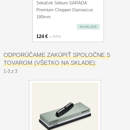
Sekáček Seburo SARADA
Premium Chopper Damascus
180mm
NA SKLADE
124 €
s DPH
ODPORÚČAME ZAKÚPIŤ SPOLOČNE S
TOVAROM (VŠETKO NA SKLADE):
1-3 z 3