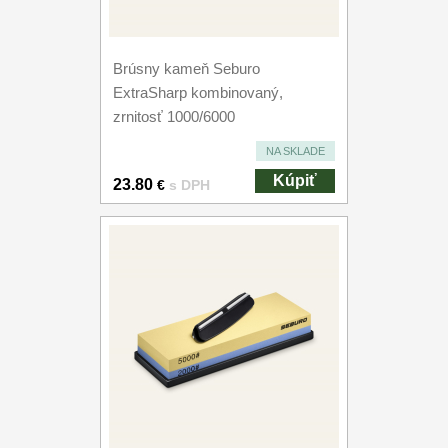
Brúsny kameň Seburo
ExtraSharp kombinovaný,
zrnitosť 1000/6000
NA SKLADE
Kúpiť
23.80
€
s DPH