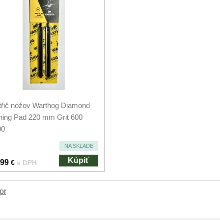
řič nožov Warthog Diamond
ing Pad 220 mm Grit 600
00
NA SKLADE
Kúpiť
.99
€
s DPH
or