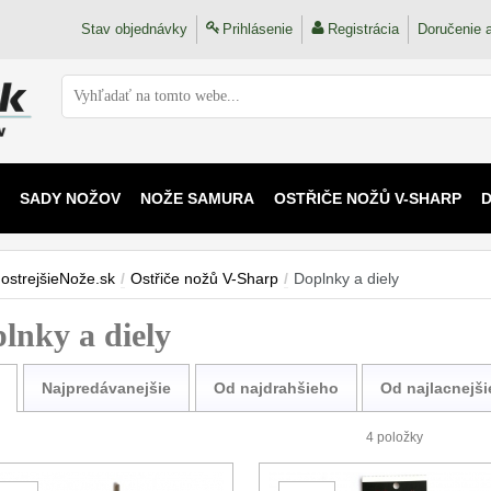
Stav objednávky
Prihlásenie
Registrácia
Doručenie a
SADY NOŽOV
NOŽE SAMURA
OSTŘIČE NOŽŮ V-SHARP
 KAIJU
ostrejšieNože.sk
/
Ostřiče nožů V-Sharp
/
Doplnky a diely
lnky a diely
Najpredávanejšie
Od najdrahšieho
Od najlacnejš
4 položky