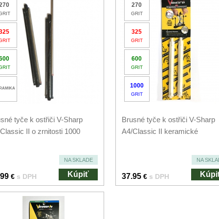
270
270
GRIT
GRIT
325
325
GRIT
GRIT
600
600
GRIT
GRIT
1000
RAMIKA
GRIT
sné tyče k ostřiči V-Sharp
Brusné tyče k ostřiči V-Sharp
Classic II o zrnitosti 1000
A4/Classic II keramické
NA SKLADE
NA SKLA
Kúpiť
Kúpi
.99
37.95
€
s DPH
€
s DPH