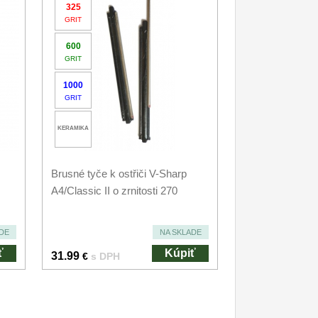
325
GRIT
600
GRIT
1000
GRIT
KERAMIKA
Brusné tyče k ostřiči V-Sharp
A4/Classic II o zrnitosti 270
DE
NA SKLADE
ť
Kúpiť
31.99
€
s DPH