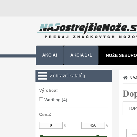
AKCIA!
AKCIA 1+1
NOŽE SEBURO
NOŽE SAMURA
Zobraziť katalóg
NAJ
Kuchyňské nôže
Výrobca:
Dop
Zavírací nože
Warthog (4)
TOP
Nože s pevnou čepeľou
Cena:
Špeciálne nože
-
€
€
Ostrenie nožov