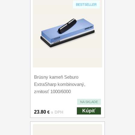
BESTSELLER
Brúsny kameň Seburo
ExtraSharp kombinovaný,
zrnitosť 1000/6000
NA SKLADE
Kúpiť
23.80
€
s DPH