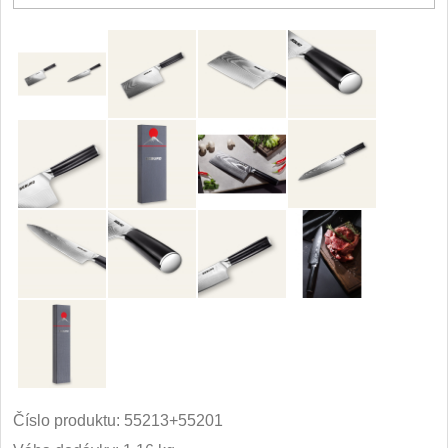
Príslušenstvo
2
Zavírací nože
Vreckové
6
Taktické
3
Turistické
7
Speciální
4
Nože s pevnou čepeľou
Taktické
8
Outdoorové
10
Číslo produktu:
55213+55201