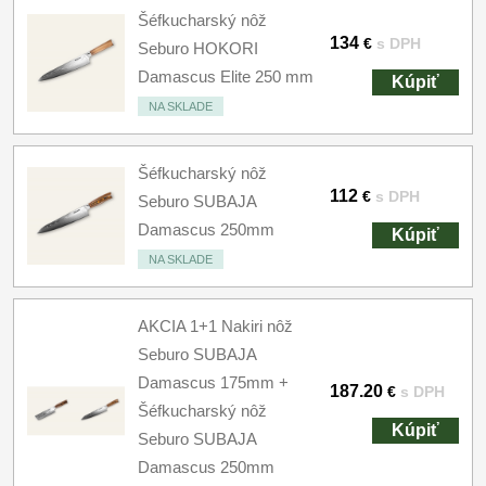
Šéfkucharský nôž
134
€
s DPH
Seburo HOKORI
Damascus Elite 250 mm
Kúpiť
NA SKLADE
Šéfkucharský nôž
112
€
s DPH
Seburo SUBAJA
Damascus 250mm
Kúpiť
NA SKLADE
AKCIA 1+1 Nakiri nôž
Seburo SUBAJA
Damascus 175mm +
187.20
€
s DPH
Šéfkucharský nôž
Kúpiť
Seburo SUBAJA
Damascus 250mm