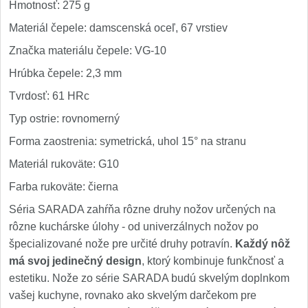
Hmotnosť: 275 g
Materiál čepele: damscenská oceľ, 67 vrstiev
Značka materiálu čepele: VG-10
Hrúbka čepele: 2,3 mm
Tvrdosť: 61 HRc
Typ ostrie: rovnomerný
Forma zaostrenia: symetrická, uhol 15° na stranu
Materiál rukoväte: G10
Farba rukoväte: čierna
Séria SARADA zahŕňa rôzne druhy nožov určených na
rôzne kuchárske úlohy - od univerzálnych nožov po
špecializované nože pre určité druhy potravín.
Každý nôž
má svoj jedinečný design
, ktorý kombinuje funkčnosť a
estetiku. Nože zo série SARADA budú skvelým doplnkom
vašej kuchyne, rovnako ako skvelým darčekom pre