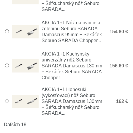
1
+ Šéfkucharský nôž Seburo
SARADA...
Ostřiče nožů V-Sharp
AKCIA 1+1 Nôž na ovocie a
Brúsky na nože
zeleninu Seburo SARADA
12
154.80 €
Damascus 95mm + Sekáček
Seburo SARADA Chopper...
Doplnky a diely
6
AKCIA 1+1 Kuchynský
Dopredaj
univerzálny nôž Seburo
11
SARADA Damascus 130mm
156.60 €
+ Sekáček Seburo SARADA
Chopper...
AKCIA 1+1 Honesuki
(vykosťovací) nôž Seburo
SARADA Damascus 130mm
162 €
+ Šéfkucharský nôž Seburo
SARADA...
Ďalších 18