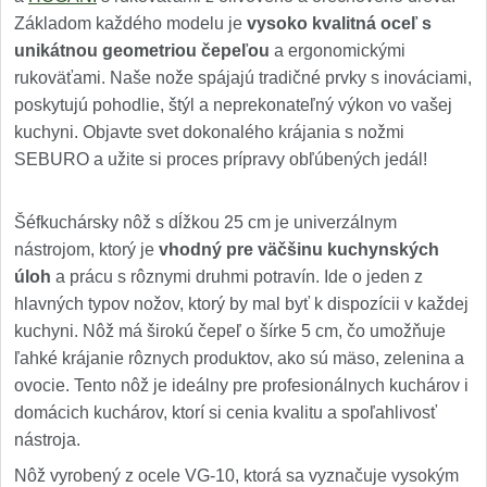
Základom každého modelu je
vysoko kvalitná oceľ s
unikátnou geometriou čepeľou
a ergonomickými
rukoväťami. Naše nože spájajú tradičné prvky s inováciami,
poskytujú pohodlie, štýl a neprekonateľný výkon vo vašej
kuchyni. Objavte svet dokonalého krájania s nožmi
SEBURO a užite si proces prípravy obľúbených jedál!
Šéfkuchársky nôž s dĺžkou 25 cm je univerzálnym
nástrojom, ktorý je
vhodný pre väčšinu kuchynských
úloh
a prácu s rôznymi druhmi potravín. Ide o jeden z
hlavných typov nožov, ktorý by mal byť k dispozícii v každej
kuchyni. Nôž má širokú čepeľ o šírke 5 cm, čo umožňuje
ľahké krájanie rôznych produktov, ako sú mäso, zelenina a
ovocie. Tento nôž je ideálny pre profesionálnych kuchárov i
domácich kuchárov, ktorí si cenia kvalitu a spoľahlivosť
nástroja.
Nôž vyrobený z ocele VG-10, ktorá sa vyznačuje vysokým