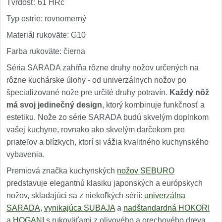
Tvrdosť: 61 HRc
Typ ostrie: rovnomerný
Materiál rukoväte: G10
Farba rukoväte: čierna
Séria SARADA zahŕňa rôzne druhy nožov určených na
rôzne kuchárske úlohy - od univerzálnych nožov po
špecializované nože pre určité druhy potravín.
Každý nôž
má svoj jedinečný design
, ktorý kombinuje funkčnosť a
estetiku. Nože zo série SARADA budú skvelým doplnkom
vašej kuchyne, rovnako ako skvelým darčekom pre
priateľov a blízkych, ktorí si vážia kvalitného kuchynského
vybavenia.
Premiová značka kuchynských
nožov SEBURO
predstavuje elegantnú klasiku japonských a európskych
nožov, skladajúci sa z niekoľkých sérií:
univerzálna
SARADA
,
vynikajúca SUBAJA
a
nadštandardná HOKORI
a
HOGANI
s rukoväťami z olivového a orechového dreva.