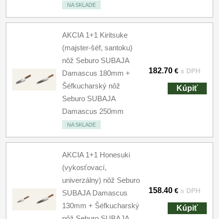
NA SKLADE
AKCIA 1+1 Kiritsuke
(majster-šéf, santoku)
nôž Seburo SUBAJA
182.70
€
s DPH
Damascus 180mm +
Šéfkucharský nôž
Kúpiť
Seburo SUBAJA
Damascus 250mm
NA SKLADE
AKCIA 1+1 Honesuki
(vykosťovací,
univerzálny) nôž Seburo
158.40
€
s DPH
SUBAJA Damascus
130mm + Šéfkucharský
Kúpiť
nôž Seburo SUBAJA