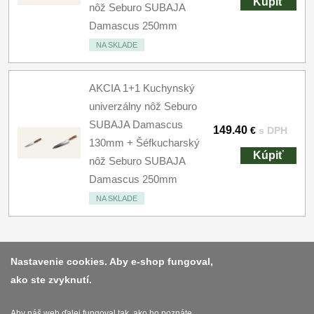
Kúpiť
nôž Seburo SUBAJA
Damascus 250mm
NA SKLADE
AKCIA 1+1 Kuchynský
univerzálny nôž Seburo
SUBAJA Damascus
149.40
€
s DPH
130mm + Šéfkucharský
Kúpiť
nôž Seburo SUBAJA
Damascus 250mm
NA SKLADE
Nastavenie cookies. Aby e-shop fungoval,
ako ste zvyknutí.
Platba a dodávka
Obchodní podmínky
Aby náš web ďalej fungoval tak, ako ho poznáte,