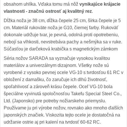
obsahom uhlíka. Vďaka tomu má nôž
vynikajúce krájacie
vlastnosti - značnú ostrosť aj kvalitný rez
.
Dĺžka noža je 38 cm, dĺžka čepele 25 cm, šírka čepele je 5
cm. Materiál rukoväte noža je G10, čiernej farby. Rukoväť
dokonale udržuje tvar, je pevná, odolná proti opotrebeniu,
nebojí sa vlhkosti, nevstrebáva pachy a nešmýka sa v ruke.
Súčasťou je darčeková krabička s magnetickým zámkom
Séria nožov SARADA sa vyznačuje vysokou kvalitou
materiálov a univerzálnym dizajnom. Všetky nože sú
vyrobené z vysoko pevnej ocele VG-10 s tvrdosťou 61 RC v
obložení z damašku, čo zaručuje ich dlhú životnosť,
spoľahlivosť a zároveň krásu čepele. Oceľ VG-10 bola
špeciálne vyvinutá spoločnosťou Takefu Special Steel Co.,
Ltd. (Japonsko) pre potreby nožiarskeho priemyslu.
Používame ju pri výrobe nožov, rovnako ako mnoho ďalších
japonských značiek. Viskozita tejto ocele je dostatočná na
udržanie ostrie aj pri kalení na tvrdosť 60-62 RC.