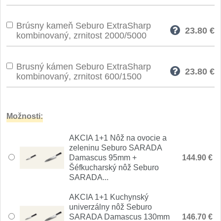
Nože Seburo SUBAJA
92
Nože Seburo HOKORI
Brúsny kameň Seburo ExtraSharp
37
23.80
€
kombinovaný, zrnitost 2000/5000
Nože Seburo HOGANI
20
Brusný kámen Seburo ExtraSharp
23.80
€
Nože Seburo WEST
kombinovaný, zrnitost 600/1500
21
Nože Tojiro
Možnosti:
Nože Tojiro Shippu
2
AKCIA 1+1 Nôž na ovocie a
Nože Tojiro Zen
zeleninu Seburo SARADA
1
Damascus 95mm +
144.90 €
Šéfkucharský nôž Seburo
Nože Samura
SARADA...
Nože Samura MO-V
AKCIA 1+1 Kuchynský
4
univerzálny nôž Seburo
SARADA Damascus 130mm
146.70 €
Nože Samura Bamboo