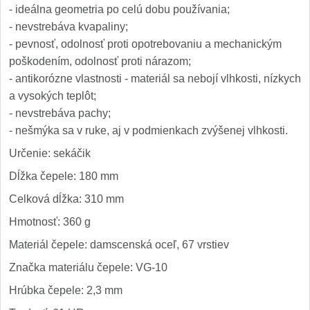
- ideálna geometria po celú dobu používania;
- nevstrebáva kvapaliny;
- pevnosť, odolnosť proti opotrebovaniu a mechanickým
poškodením, odolnosť proti nárazom;
- antikorózne vlastnosti - materiál sa nebojí vlhkosti, nízkych
a vysokých teplôt;
- nevstrebáva pachy;
- nešmýka sa v ruke, aj v podmienkach zvýšenej vlhkosti.
Určenie: sekáčik
Dĺžka čepele: 180 mm
Celková dĺžka: 310 mm
Hmotnosť: 360 g
Materiál čepele: damscenská oceľ, 67 vrstiev
Značka materiálu čepele: VG-10
Hrúbka čepele: 2,3 mm