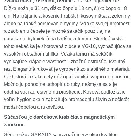
zvláda mäso, zeleninu, ovocie
a ďalšie ingrediencie.
Dĺžka noža je 31 cm, dĺžka čepele 18 cm, šírka čepele - 8
cm. Na krájanie a kosenie hrubších kusov mäsa a zeleniny
alebo na ľahké porciovanie hydiny. Vďaka svojej hmotnosti
a zaobleniu čepele je možné sekáčik použiť aj na
nasekanie byliniek či na tvrdšiu zeleninu. Stredná vrstva
tohto sekáčika je zhotovená z ocele VG-10, vyznačujúca sa
vysokým obsahom uhlíka. Vďaka tomu má sekáčik
vynikajúce krájacie vlastnosti - značnú ostrosť aj kvalitný
rez. Elegantná rukoväť je vyrobená zo stabilného materiálu
G10, ktorá tak ako celý nôž opäť vyniká svojou odolnosťou.
Možno ju pohodlne uchopiť do ruky, nešmýka sa a je
odolná voči agresívnemu prostrediu. Kovová podložka je
veľmi hygienická a zabraňuje hromadeniu škvŕn a nečistôt
medzi čepeľou a rukoväťou.
Súčasťou je darčeková krabička s magnetickým
zámkom.
Séria nožov SARADA sa vyznačuje vysokou kvalitou