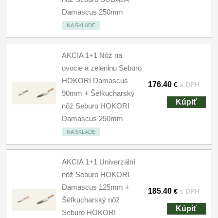
Damascus 250mm
NA SKLADE
AKCIA 1+1 Nôž na
ovocie a zeleninu Seburo
HOKORI Damascus
176.40
€
s DPH
90mm + Šéfkucharský
Kúpiť
nôž Seburo HOKORI
Damascus 250mm
NA SKLADE
AKCIA 1+1 Univerzální
nôž Seburo HOKORI
Damascus 125mm +
185.40
€
s DPH
Šéfkucharský nôž
Kúpiť
Seburo HOKORI