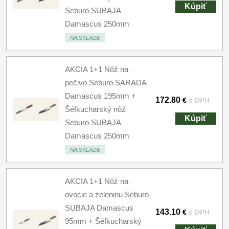
Kúpiť
Seburo SUBAJA
Damascus 250mm
NA SKLADE
AKCIA 1+1 Nôž na
pečivo Seburo SARADA
Damascus 195mm +
172.80
€
s DPH
Šéfkucharský nôž
Kúpiť
Seburo SUBAJA
Damascus 250mm
NA SKLADE
AKCIA 1+1 Nôž na
ovocie a zeleninu Seburo
SUBAJA Damascus
143.10
€
s DPH
95mm + Šéfkucharský