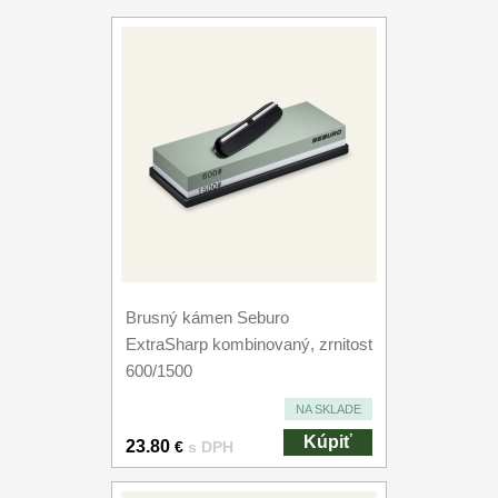
Brusný kámen Seburo
ExtraSharp kombinovaný, zrnitost
600/1500
NA SKLADE
Kúpiť
23.80
€
s DPH