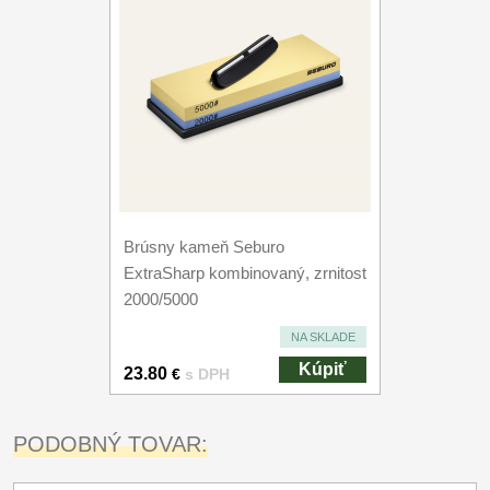
Brúsny kameň Seburo
ExtraSharp kombinovaný, zrnitost
2000/5000
NA SKLADE
Kúpiť
23.80
€
s DPH
PODOBNÝ TOVAR: