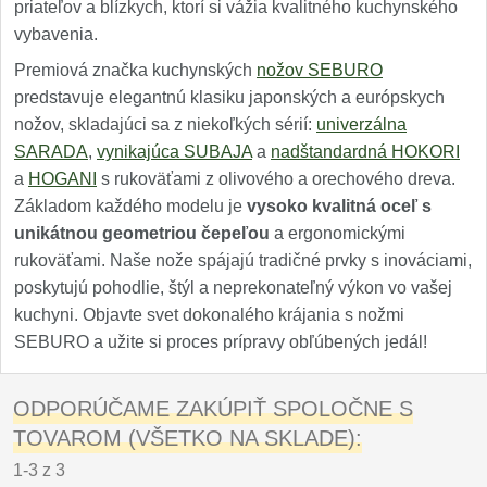
priateľov a blízkych, ktorí si vážia kvalitného kuchynského
vybavenia.
Premiová značka kuchynských
nožov SEBURO
predstavuje elegantnú klasiku japonských a európskych
nožov, skladajúci sa z niekoľkých sérií:
univerzálna
SARADA
,
vynikajúca SUBAJA
a
nadštandardná HOKORI
a
HOGANI
s rukoväťami z olivového a orechového dreva.
Základom každého modelu je
vysoko kvalitná oceľ s
unikátnou geometriou čepeľou
a ergonomickými
rukoväťami. Naše nože spájajú tradičné prvky s inováciami,
poskytujú pohodlie, štýl a neprekonateľný výkon vo vašej
kuchyni. Objavte svet dokonalého krájania s nožmi
SEBURO a užite si proces prípravy obľúbených jedál!
ODPORÚČAME ZAKÚPIŤ SPOLOČNE S
TOVAROM (VŠETKO NA SKLADE):
1-3 z 3