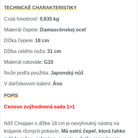
TECHNICKÉ CHARAKTERISTIKY
Cistá hmotnosť:
0,635 kg
Materiál čepele:
Damascénskej oceľ
Dĺžka čepele:
18 cm
Dĺžka celého noža:
31 cm
Materiál rukoväte:
G10
Nože podľa použitia:
Japonský nůž
V darčekovom balení:
Áno
POPIS
Cenovo zvýhodnená sada 1+1
Nôž Chopper o dĺžke 18 cm je nevyhnutný nástroj na
krájanie rôznych potravín.
Má ostrú čepeľ, ktorá ľahko