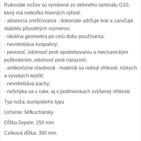
Rukoväte nožov sú vyrobené zo skleného laminátu G10,
ktorý má niekoľko hlavných výhod:
- absencia zmršťovania - dokonale udržuje tvar a zaručuje
stabilitu pôvodných rozmerov;
- ideálna geometria po celú dobu používania;
- nevstrebáva kvapaliny;
- pevnosť, odolnosť proti opotrebovaniu a mechanickým
poškodením, odolnosť proti nárazom;
- antikorózne vlastnosti - materiál sa nebojí vlhkosti, nízkych
a vysokých teplôt;
- nevstrebáva pachy;
- nešmýka sa v ruke, aj v podmienkach zvýšenej vlhkosti.
Typ noža: európskeho typu
Určenie: šéfkuchársky
Dĺžka čepele: 250 mm
Celková dĺžka: 380 mm