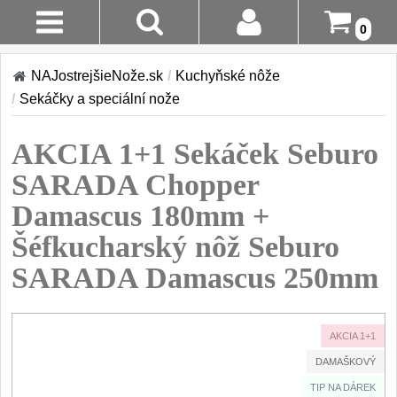
0
Stav
Akcia!
NAJostrejšieNože.sk
/
Kuchyňské nôže
Objednávky
/
Sekáčky a speciální nože
Kuchyňské nôže
Prihlásenie
AKCIA 1+1 Sekáček Seburo
Sady nožov
9
Registrácia
SARADA Chopper
Kuchařské nože
30
Damascus 180mm +
Doručenie
A Platba
Šéfkucharský nôž Seburo
Univerzálny nože
50
SARADA Damascus 250mm
Vrátenie Do
Nože na ovoce a
zeleninu
14 Dní
43
AKCIA 1+1
Santoku nože
Reklamácia
46
DAMAŠKOVÝ
Nože NAKIRI
Kontakty
TIP NA DÁREK
17