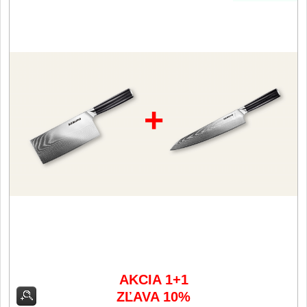
Filetovací nože
7
Nože na chleba
27
Vykosťovací nože
41
+
Steakové nože
2
Plátkovací nože
27
Porcovací nože
2
Sekáčky a speciální
nože
15
Japonské nože
AKCIA 1+1
57
ZĽAVA 10%