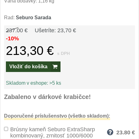
Špeciálne nože
Váha dodávky: 1,16 kg
Vrhacie
Rad:
Seburo Sarada
12
237.00 €
Ušetríte: 23,70 €
Záchranárske
4
-10%
213,30 €
Ostrenie nožov
s DPH
Ostřiče nožů
8
Vložiť do košíka
Brusné kameny
3
Skladom v eshope:
>5 ks
Doplňky a díly
4
Zabaleno v dárkové krabičce!
Nože SEBURO
Doporučené príslušenstvo (všetko skladom):
Nože Seburo SARADA
93
Brúsny kameň Seburo ExtraSharp
23.80
€
kombinovaný, zrnitosť 1000/6000