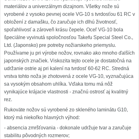
materiálov a univerzálnym dizajnom. Všetky nože sú
vyrobené z vysoko pevnej ocele VG-10 s tvrdosťou 61 RC v
obložení z damašku, čo zaručuje ich dlhú životnosť,
spoľahlivosť a zároveň krásu čepele. Oceľ VG-10 bola
špeciálne vyvinutá spoločnosťou Takefu Special Steel Co.,
Ltd. (Japonsko) pre potreby nožiarskeho priemyslu.
Používame ju pri výrobe nožov, rovnako ako mnoho ďalších
japonských značiek. Viskozita tejto ocele je dostatočná na
udržanie ostrie aj pri kalení na tvrdosť 60-62 RC. Stredná
vrstva tohto noža je zhotovená z ocele VG-10, vyznačujúca
sa vysokým obsahom uhlíka. Vďaka tomu má nôž
vynikajúce krájacie vlastnosti - značnú ostrosť aj kvalitný
rez.
Rukoväte nožov sú vyrobené zo skleného laminátu G10,
ktorý má niekoľko hlavných výhod:
- absencia zmršťovania - dokonale udržuje tvar a zaručuje
stabilitu pôvodných rozmerov;