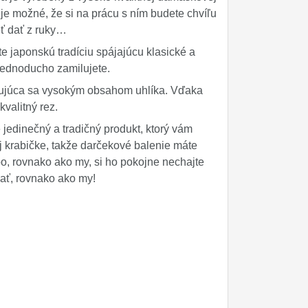
je možné, že si na prácu s ním budete chvíľu
eť dať z ruky…
japonskú tradíciu spájajúcu klasické a
 jednoducho zamilujete.
ačujúca sa vysokým obsahom uhlíka. Vďaka
kvalitný rez.
dinečný a tradičný produkt, ktorý vám
j krabičke, takže darčekové balenie máte
, rovnako ako my, si ho pokojne nechajte
vať, rovnako ako my!