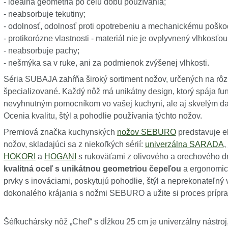
- ideálna geometria po celú dobu používania;
- neabsorbuje tekutiny;
- odolnosť, odolnosť proti opotrebeniu a mechanickému poško
- protikorózne vlastnosti - materiál nie je ovplyvnený vlhkosťo
- neabsorbuje pachy;
- nešmýka sa v ruke, ani za podmienok zvýšenej vlhkosti.
Séria SUBAJA zahŕňa široký sortiment nožov, určených na rôz
špecializované. Každý nôž má unikátny design, ktorý spája fun
nevyhnutným pomocníkom vo vašej kuchyni, ale aj skvelým darč
Ocenia kvalitu, štýl a pohodlie používania týchto nožov.
Premiová značka kuchynských
nožov SEBURO
predstavuje e
nožov, skladajúci sa z niekoľkých sérií:
univerzálna SARADA
,
HOKORI
a
HOGANI
s rukoväťami z olivového a orechového 
kvalitná oceľ s unikátnou geometriou čepeľou
a ergonomick
prvky s inováciami, poskytujú pohodlie, štýl a neprekonateľný 
dokonalého krájania s nožmi SEBURO a užite si proces prípra
Šéfkuchársky nôž „Chef“ s dĺžkou 25 cm je univerzálny nástro