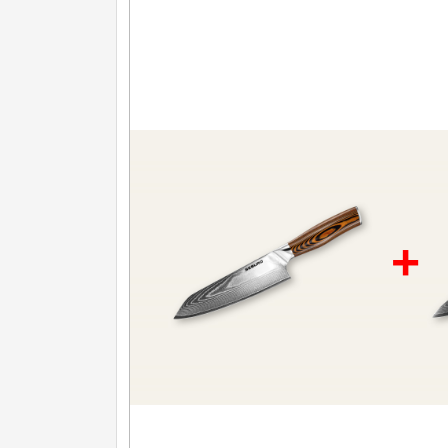
Nože na ovoce a zeleninu
43
Santoku nože
46
Nože NAKIRI
17
Filetovací nože
7
Nože na chleba
27
Vykosťovací nože
41
+
Steakové nože
2
Plátkovací nože
27
Porcovací nože
2
Sekáčky a speciální nože
15
Japonské nože
57