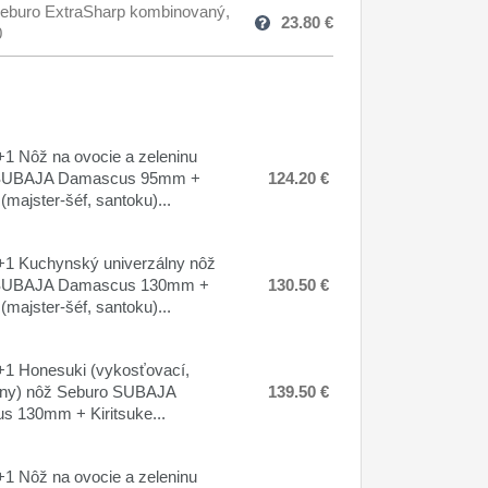
eburo ExtraSharp kombinovaný,
23.80
€
0
1 Nôž na ovocie a zeleninu
SUBAJA Damascus 95mm +
124.20 €
 (majster-šéf, santoku)...
1 Kuchynský univerzálny nôž
SUBAJA Damascus 130mm +
130.50 €
 (majster-šéf, santoku)...
1 Honesuki (vykosťovací,
lny) nôž Seburo SUBAJA
139.50 €
 130mm + Kiritsuke...
1 Nôž na ovocie a zeleninu