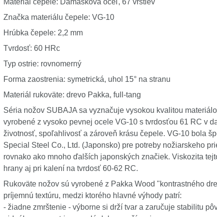
Materiál čepele: Damašková oceľ, 67 vrstiev
Značka materiálu čepele: VG-10
Hrúbka čepele: 2,2 mm
Tvrdosť: 60 HRc
Typ ostrie: rovnomerný
Forma zaostrenia: symetrická, uhol 15° na stranu
Materiál rukoväte: drevo Pakka, full-tang
Séria nožov SUBAJA sa vyznačuje vysokou kvalitou materiál
vyrobené z vysoko pevnej ocele VG-10 s tvrdosťou 61 RC v d
životnosť, spoľahlivosť a zároveň krásu čepele. VG-10 bola š
Special Steel Co., Ltd. (Japonsko) pre potreby nožiarskeho p
rovnako ako mnoho ďalších japonských značiek. Viskozita tejt
hrany aj pri kalení na tvrdosť 60-62 RC.
Rukoväte nožov sú vyrobené z Pakka Wood "kontrastného drev
príjemnú textúru, medzi ktorého hlavné výhody patrí:
- žiadne zmrštenie - výborne si drží tvar a zaručuje stabilitu 