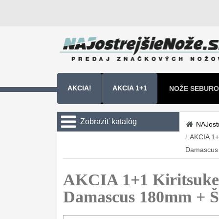
AKCIA!
AKCIA 1+1
NOŽE SEBURO
NOŽE SAMURA
Zobraziť katalóg
NAJost
/
AKCIA 1+
Kuchyňské nôže
Damascus
Sady nožov
9
AKCIA 1+1 Kiritsuke 
Kuchařské nože
30
Damascus 180mm + Š
Univerzálny nože
50