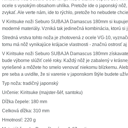
ocele s vysokým obsahom uhlíka. Pretože ide o japonský nôž, 
zvykať. Ale verte nám, ide to rýchlo, pretože ho nebudete chci
V Kiritsuke noži Seburo SUBAJA Damascus 180mm si kupujete 
moderné materiály. Vzniká tak jedinečná kombinácia, ktorú si
Stredná vrstva tohto noža je zhotovená z ocele VG-10, vyzn
tomu má nôž vynikajúce krájacie vlastnosti - značnú ostrosť aj 
V Kiritsuke noži Seburo SUBAJA Damascus 180mm získavate je
bude výborne slúžiť celé roky. Každý nôž je zabalený v krásne
vyriešené a môžete ho smelo venovať niekomu blízkemu. Alebo
pre seba a uvidíte, že si varenie v japonskom štýle budete uží
Typ noža: tradičný japonský
Určenie: Kiritsuke (majster-šéf, santoku)
Dĺžka čepele: 180 mm
Celková dĺžka: 310 mm
Hmotnosť: 220 g