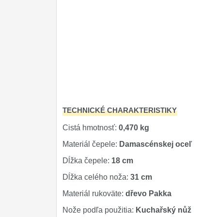
TECHNICKÉ CHARAKTERISTIKY
Cistá hmotnosť:
0,470 kg
Materiál čepele:
Damascénskej oceľ
Dĺžka čepele:
18 cm
Dĺžka celého noža:
31 cm
Materiál rukoväte:
dřevo Pakka
Nože podľa použitia:
Kuchařský nůž