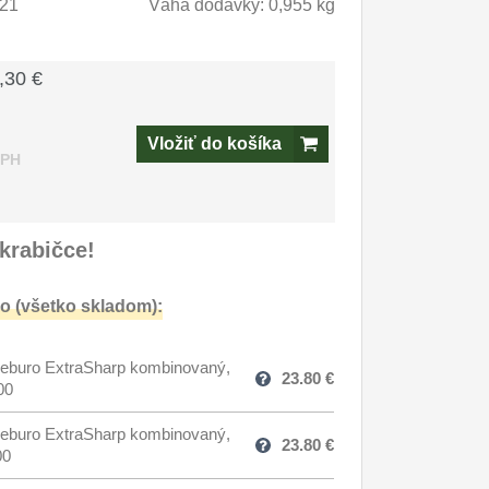
21
Váha dodávky: 0,955 kg
,30 €
Vložiť do košíka
DPH
krabičce!
o (všetko skladom):
eburo ExtraSharp kombinovaný,
23.80
€
00
eburo ExtraSharp kombinovaný,
23.80
€
00