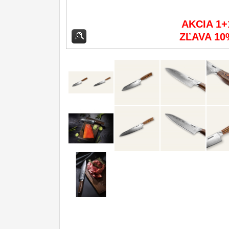
Príslušenstvo
2
AKCIA 1+
ZĽAVA 10
Zavírací nože
Nože s pevnou čepeľou
Špeciálne nože
Ostrenie nožov
Nože SEBURO
Nože Tojiro
Nože Samura
Ostřiče nožů V-Sharp
Dopredaj
11