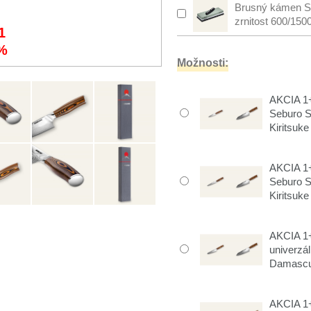
Brusný kámen S
zrnitost 600/150
1
%
Možnosti:
AKCIA 1+
Seburo 
Kiritsuke
AKCIA 1+
Seburo 
Kiritsuke
AKCIA 1+
univerzá
Damascus
AKCIA 1+