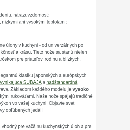
deniu, nárazuvzdornosť;
u, nízkymi ani vysokými teplotami;
ne úlohy v kuchyni - od univerzálnych po
kčnosť a krásu. Tieto nože sa stanú nielen
ekom pre priateľov, rodinu a blízkych.
legantnú klasiku japonských a európskych
vynikajúca SUBAJA
a
nadštandardná
dreva. Základom každého modelu je
vysoko
ými rukoväťami. Naše nože spájajú tradičné
výkon vo vašej kuchyni. Objavte svet
vy obľúbených jedál!
j, vhodný pre väčšinu kuchynských úloh a pre