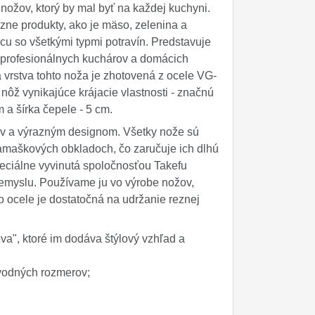
 nožov, ktorý by mal byť na každej kuchyni.
zne produkty, ako je mäso, zelenina a
cu so všetkými typmi potravín. Predstavuje
re profesionálnych kuchárov a domácich
ná vrstva tohto noža je zhotovená z ocele VG-
ž vynikajúce krájacie vlastnosti - značnú
m a šírka čepele - 5 cm.
ov a výrazným designom. Všetky nože sú
amaškových obkladoch, čo zaručuje ich dlhú
peciálne vyvinutá spoločnosťou Takefu
riemyslu. Používame ju vo výrobe nožov,
o ocele je dostatočná na udržanie reznej
a", ktoré im dodáva štýlový vzhľad a
pôvodných rozmerov;