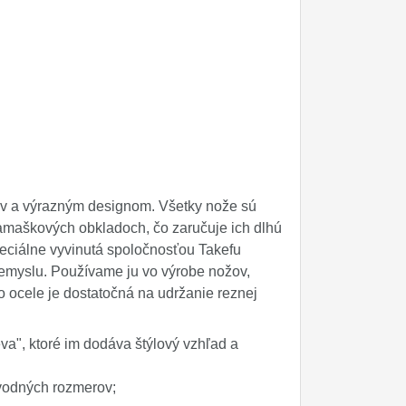
ov a výrazným designom. Všetky nože sú
amaškových obkladoch, čo zaručuje ich dlhú
peciálne vyvinutá spoločnosťou Takefu
riemyslu. Používame ju vo výrobe nožov,
o ocele je dostatočná na udržanie reznej
a", ktoré im dodáva štýlový vzhľad a
pôvodných rozmerov;