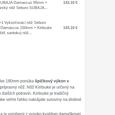
SUBAJA Damascus 95mm +
143.10 €
rský nôž Seburo SUBAJA...
1 Vykosťovací nôž Seburo
Damascus 150mm + Kiritsuke
143.10 €
šéf, santoku) nôž...
suke 180mm ponúka
špičkový výkon v
prípravný nôž. Nôž Kiritsuke je určený na
ďalších potravín. Kiritsuke je tradičný
ke veľmi ľahko nakrájate suroviny na drobné
a je vyrobený z vysoko kvalitnej damaškovej