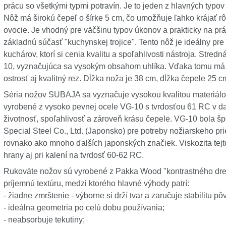
prácu so všetkými typmi potravín. Je to jeden z hlavných typov
Nôž má širokú čepeľ o šírke 5 cm, čo umožňuje ľahko krájať rô
ovocie. Je vhodný pre väčšinu typov úkonov a prakticky na prá
základnú súčasť "kuchynskej trojice". Tento nôž je ideálny p
kuchárov, ktorí si cenia kvalitu a spoľahlivosti nástroja. Stred
10, vyznačujúca sa vysokým obsahom uhlíka. Vďaka tomu má nô
ostrosť aj kvalitný rez. Dĺžka noža je 38 cm, dĺžka čepele 25 c
Séria nožov SUBAJA sa vyznačuje vysokou kvalitou materiál
vyrobené z vysoko pevnej ocele VG-10 s tvrdosťou 61 RC v d
životnosť, spoľahlivosť a zároveň krásu čepele. VG-10 bola š
Special Steel Co., Ltd. (Japonsko) pre potreby nožiarskeho p
rovnako ako mnoho ďalších japonských značiek. Viskozita tejt
hrany aj pri kalení na tvrdosť 60-62 RC.
Rukoväte nožov sú vyrobené z Pakka Wood "kontrastného drev
príjemnú textúru, medzi ktorého hlavné výhody patrí:
- žiadne zmrštenie - výborne si drží tvar a zaručuje stabilitu 
- ideálna geometria po celú dobu používania;
- neabsorbuje tekutiny;