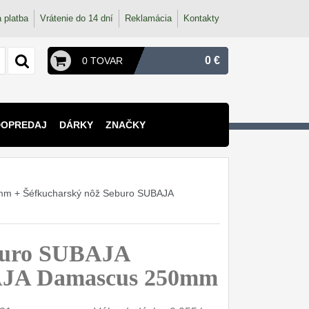
 platba
Vrátenie do 14 dní
Reklamácia
Kontakty
0 €
0 TOVAR
DOPREDAJ
DÁRKY
ZNAČKY
0mm + Šéfkucharský nôž Seburo SUBAJA
eburo SUBAJA
BAJA Damascus 250mm