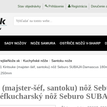
Stav objednávky
Prihlásenie
Registrácia
Doručenie a
SADY NOŽOV
NOŽE SAMURA
OSTŘIČE NOŽŮ V-SHARP
 KAIJU
rejšieNože.sk
/
Kuchyňské nôže
/
Santoku nože
1 Kiritsuke (majster-šéf, santoku) nôž Seburo SUBAJA Damascus 18
 250mm
(majster-šéf, santoku) nôž S
éfkucharský nôž Seburo SU