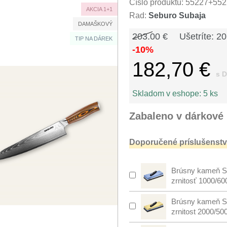
Číslo produktu:
55227+552
AKCIA 1+1
Rad:
Seburo Subaja
DAMAŠKOVÝ
203.00 €
Ušetríte: 20
TIP NA DÁREK
-10%
182,70 €
s 
Skladom v eshope:
5 ks
Zabaleno v dárkové 
Doporučené príslušenstv
Brúsny kameň S
zrnitosť 1000/60
Brúsny kameň S
zrnitost 2000/50