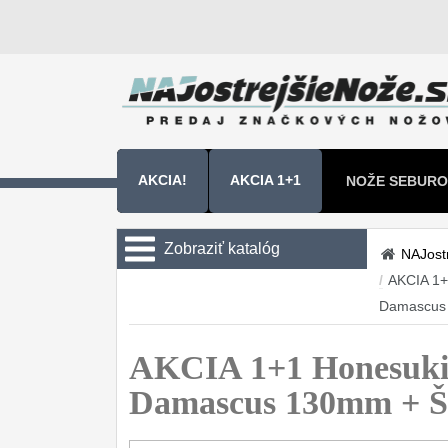
AKCIA!
AKCIA 1+1
NOŽE SEBURO
NOŽE SAMURA
Zobraziť katalóg
NAJost
/
AKCIA 1+
Kuchyňské nôže
Damascus
Sady nožov
9
AKCIA 1+1 Honesuki 
Kuchařské nože
30
Damascus 130mm + Š
Univerzálny nože
50