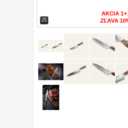
Príslušenstvo
2
AKCIA 1+
ZĽAVA 10
Zavírací nože
Nože s pevnou čepeľou
Špeciálne nože
Ostrenie nožov
Nože SEBURO
Nože Tojiro
Nože Samura
Ostřiče nožů V-Sharp
Dopredaj
11