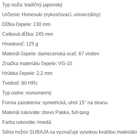
Typ noža: tradičný japonský
Určenie: Honesuki (vykosťovací, univerzálny)
Dĺžka čepele: 130 mm
Celková dĺžka: 245 mm
Hmotnosť: 125 g
Materiál čepele: damscenská oceľ, 67 vrstiev
Značka materiálu čepele: VG-10
Hrúbka čepele: 2,2 mm
Tvrdosť: 60 HRc
Typ ostrie: rovnomerný
Forma zaostrenia: symetrická, uhol 15° na stranu
Materiál rukoväte: drevo Pakka, full-tang
Farba rukoväte: hnedá
Séria nožov SUBAJA sa vyznačuje vysokou kvalitou materiál