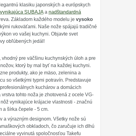
legantnú klasiku japonských a európskych
vynikajúca SUBAJA
a
nadštandardná
dreva. Základom každého modelu je
vysoko
ými rukoväťami. Naše nože spájajú tradičné
výkon vo vašej kuchyni. Objavte svet
vy obľúbených jedál!
j, vhodný pre väčšinu kuchynských úloh a pre
 nožov, ktorý by mal byť na každej kuchyni.
zne produkty, ako je mäso, zelenina a
cu so všetkými typmi potravín. Predstavuje
re profesionálnych kuchárov a domácich
ná vrstva tohto noža je zhotovená z ocele VG-
ž vynikajúce krájacie vlastnosti - značnú
m a šírka čepele - 5 cm.
ov a výrazným designom. Všetky nože sú
amaškových obkladoch, čo zaručuje ich dlhú
peciálne vyvinutá spoločnosťou Takefu