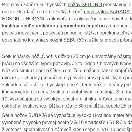
Premiová značka kuchynských
nožov SEBURO
predstavuje e
nožov, skladajúci sa z niekoľkých sérií:
univerzálna SARADA
,
HOKORI
a
HOGANI
s rukoväťami z olivového a orechového 
kvalitná oceľ s unikátnou geometriou čepeľou
a ergonomick
prvky s inováciami, poskytujú pohodlie, štýl a neprekonateľný 
dokonalého krájania s nožmi SEBURO a užite si proces prípra
Šéfkuchársky nôž „Chef“ s dĺžkou 25 cm je univerzálny nástro
prácu so všetkými typmi potravín. Je to jeden z hlavných typov
Nôž má širokú čepeľ o šírke 5 cm, čo umožňuje ľahko krájať rô
ovocie. Je vhodný pre väčšinu typov úkonov a prakticky na prá
základnú súčasť "kuchynskej trojice". Tento nôž je ideálny p
kuchárov, ktorí si cenia kvalitu a spoľahlivosti nástroja. Stred
10, vyznačujúca sa vysokým obsahom uhlíka. Vďaka tomu má nô
ostrosť aj kvalitný rez. Dĺžka noža je 38 cm, dĺžka čepele 25 c
Séria nožov SUBAJA sa vyznačuje vysokou kvalitou materiál
vyrobené z vysoko pevnej ocele VG-10 s tvrdosťou 61 RC v d
životnosť, spoľahlivosť a zároveň krásu čepele. VG-10 bola š