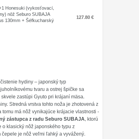
1 Honesuki (vykosťovací,
lny) nôž Seburo SUBAJA
127.80 €
s 130mm + Šéfkucharský
čistenie hydiny – japonský typ
uholníkovému tvaru a ostrej špičke sa
skvele zastúpi Gyuto pri krájaní mäsa.
iny. Stredná vrstva tohto noža je zhotovená z
omu má nôž vynikajúce krájacie vlastnosti -
ečný zástupca z radu Seburo SUBAJA
, ktorú
o klasický nôž japonského typu z
čepele je nôž veľmi ľahký a vyvážený.