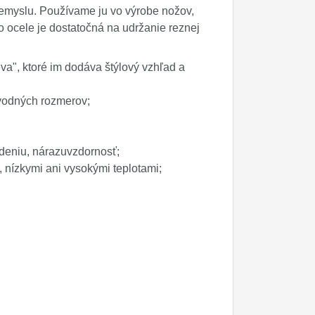
riemyslu. Používame ju vo výrobe nožov,
o ocele je dostatočná na udržanie reznej
a", ktoré im dodáva štýlový vzhľad a
pôvodných rozmerov;
deniu, nárazuvzdornosť;
u, nízkymi ani vysokými teplotami;