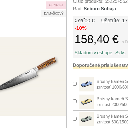
Číslo produktu:
55225+552
AKCIA 1+1
Rad:
Seburo Subaja
DAMAŠKOVÝ
176.00 €
Ušetríte: 17
-10%
158,40 €
s 
Skladom v eshope:
>5 ks
Doporučené príslušenstv
Brúsny kameň S
zrnitosť 1000/60
Brúsny kameň S
zrnitost 2000/50
Brusný kámen S
zrnitost 600/150