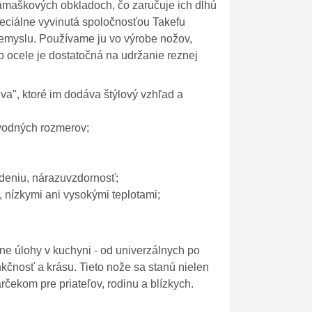
amaškových obkladoch, čo zaručuje ich dlhú
peciálne vyvinutá spoločnosťou Takefu
riemyslu. Používame ju vo výrobe nožov,
o ocele je dostatočná na udržanie reznej
a", ktoré im dodáva štýlový vzhľad a
pôvodných rozmerov;
deniu, nárazuvzdornosť;
u, nízkymi ani vysokými teplotami;
ne úlohy v kuchyni - od univerzálnych po
kčnosť a krásu. Tieto nože sa stanú nielen
ekom pre priateľov, rodinu a blízkych.