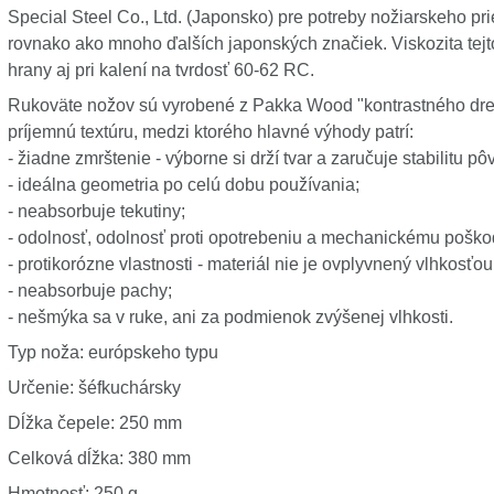
Special Steel Co., Ltd. (Japonsko) pre potreby nožiarskeho p
rovnako ako mnoho ďalších japonských značiek. Viskozita tejt
hrany aj pri kalení na tvrdosť 60-62 RC.
Rukoväte nožov sú vyrobené z Pakka Wood "kontrastného drev
príjemnú textúru, medzi ktorého hlavné výhody patrí:
- žiadne zmrštenie - výborne si drží tvar a zaručuje stabilitu 
- ideálna geometria po celú dobu používania;
- neabsorbuje tekutiny;
- odolnosť, odolnosť proti opotrebeniu a mechanickému poško
- protikorózne vlastnosti - materiál nie je ovplyvnený vlhkosťo
- neabsorbuje pachy;
- nešmýka sa v ruke, ani za podmienok zvýšenej vlhkosti.
Typ noža: európskeho typu
Určenie: šéfkuchársky
Dĺžka čepele: 250 mm
Celková dĺžka: 380 mm
Hmotnosť: 250 g