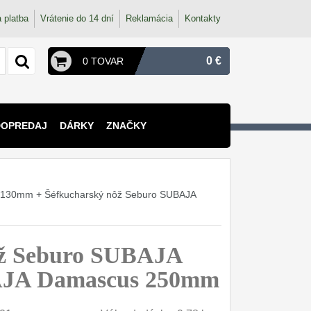
 platba
Vrátenie do 14 dní
Reklamácia
Kontakty
0 €
0 TOVAR
DOPREDAJ
DÁRKY
ZNAČKY
s 130mm + Šéfkucharský nôž Seburo SUBAJA
nôž Seburo SUBAJA
BAJA Damascus 250mm