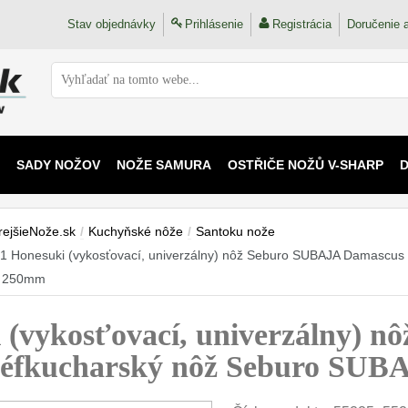
Stav objednávky
Prihlásenie
Registrácia
Doručenie a
SADY NOŽOV
NOŽE SAMURA
OSTŘIČE NOŽŮ V-SHARP
 KAIJU
rejšieNože.sk
/
Kuchyňské nôže
/
Santoku nože
1 Honesuki (vykosťovací, univerzálny) nôž Seburo SUBAJA Damascu
 250mm
(vykosťovací, univerzálny) 
éfkucharský nôž Seburo SU