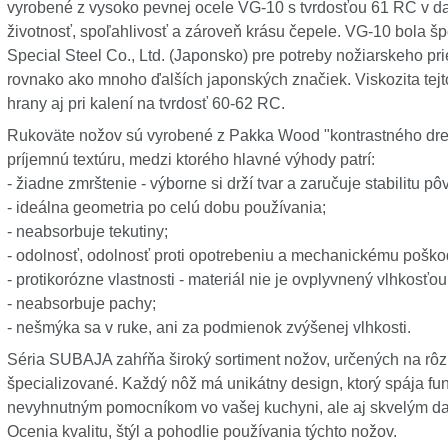
vyrobené z vysoko pevnej ocele VG-10 s tvrdosťou 61 RC v d
životnosť, spoľahlivosť a zároveň krásu čepele. VG-10 bola š
Special Steel Co., Ltd. (Japonsko) pre potreby nožiarskeho p
rovnako ako mnoho ďalších japonských značiek. Viskozita tejt
hrany aj pri kalení na tvrdosť 60-62 RC.
Rukoväte nožov sú vyrobené z Pakka Wood "kontrastného drev
príjemnú textúru, medzi ktorého hlavné výhody patrí:
- žiadne zmrštenie - výborne si drží tvar a zaručuje stabilitu 
- ideálna geometria po celú dobu používania;
- neabsorbuje tekutiny;
- odolnosť, odolnosť proti opotrebeniu a mechanickému poško
- protikorózne vlastnosti - materiál nie je ovplyvnený vlhkosťo
- neabsorbuje pachy;
- nešmýka sa v ruke, ani za podmienok zvýšenej vlhkosti.
Séria SUBAJA zahŕňa široký sortiment nožov, určených na rôz
špecializované. Každý nôž má unikátny design, ktorý spája fun
nevyhnutným pomocníkom vo vašej kuchyni, ale aj skvelým darč
Ocenia kvalitu, štýl a pohodlie používania týchto nožov.