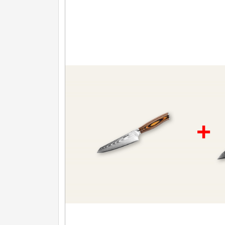
Nože na ovoce a zeleninu
43
Santoku nože
46
Nože NAKIRI
17
Filetovací nože
7
Nože na chleba
27
Vykosťovací nože
41
+
Steakové nože
2
Plátkovací nože
27
Porcovací nože
2
Sekáčky a speciální nože
15
Japonské nože
57