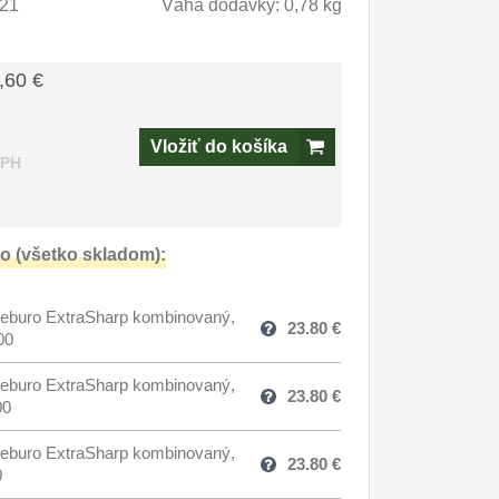
21
Váha dodávky: 0,78 kg
,60 €
Vložiť do košíka
DPH
o (všetko skladom):
eburo ExtraSharp kombinovaný,
23.80
€
00
eburo ExtraSharp kombinovaný,
23.80
€
00
eburo ExtraSharp kombinovaný,
23.80
€
0