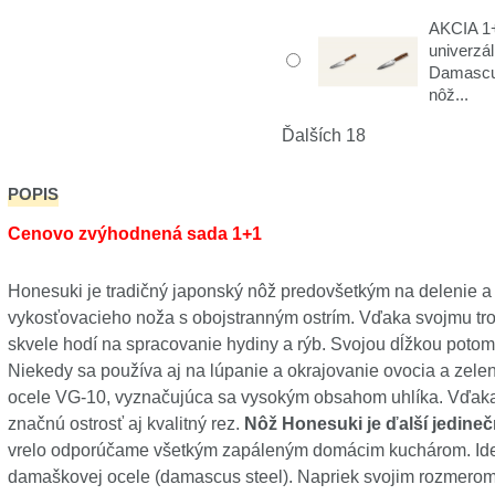
AKCIA 1+
univerzá
Damascu
nôž...
Ďalších 18
POPIS
Cenovo zvýhodnená sada 1+1
Honesuki je tradičný japonský nôž predovšetkým na delenie a 
vykosťovacieho noža s obojstranným ostrím. Vďaka svojmu troj
skvele hodí na spracovanie hydiny a rýb. Svojou dĺžkou potom 
Niekedy sa používa aj na lúpanie a okrajovanie ovocia a zelen
ocele VG-10, vyznačujúca sa vysokým obsahom uhlíka. Vďaka t
značnú ostrosť aj kvalitný rez.
Nôž Honesuki je ďalší jedin
vrelo odporúčame všetkým zapáleným domácim kuchárom. Ide 
damaškovej ocele (damascus steel). Napriek svojim rozmerom 