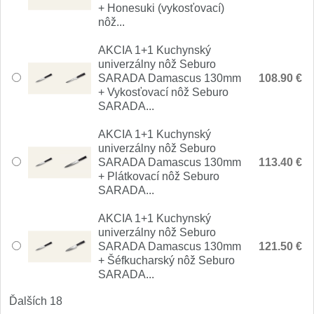
1
+ Honesuki (vykosťovací)
nôž...
Ostřiče nožů V-Sharp
AKCIA 1+1 Kuchynský
univerzálny nôž Seburo
Brúsky na nože
9
SARADA Damascus 130mm
108.90 €
+ Vykosťovací nôž Seburo
Doplnky a diely
SARADA...
4
AKCIA 1+1 Kuchynský
Dopredaj
11
univerzálny nôž Seburo
SARADA Damascus 130mm
113.40 €
+ Plátkovací nôž Seburo
SARADA...
AKCIA 1+1 Kuchynský
univerzálny nôž Seburo
SARADA Damascus 130mm
121.50 €
+ Šéfkucharský nôž Seburo
SARADA...
Ďalších 18