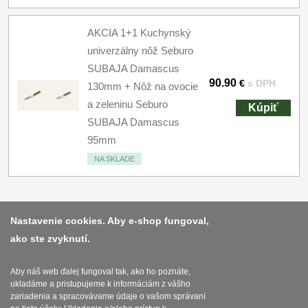
AKCIA 1+1 Kuchynský
univerzálny nôž Seburo
SUBAJA Damascus
90.90
€
s DPH
130mm + Nôž na ovocie
a zeleninu Seburo
Kúpiť
SUBAJA Damascus
95mm
NA SKLADE
Nastavenie cookies. Aby e-shop fungoval,
ako ste zvyknutí.
Platba a dodávka
Obchodní podmínky
Aby náš web ďalej fungoval tak, ako ho poznáte,
ukladáme a pristupujeme k informáciám z vášho
Zasady zpracovani osobnich udaju
zariadenia a spracovávame údaje o vašom správaní