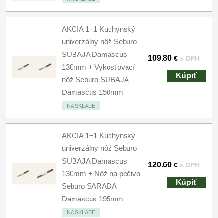
AKCIA 1+1 Kuchynský
univerzálny nôž Seburo
SUBAJA Damascus
109.80
€
s DPH
130mm + Vykosťovací
Kúpiť
nôž Seburo SUBAJA
Damascus 150mm
NA SKLADE
AKCIA 1+1 Kuchynský
univerzálny nôž Seburo
SUBAJA Damascus
120.60
€
s DPH
130mm + Nôž na pečivo
Kúpiť
Seburo SARADA
Damascus 195mm
NA SKLADE