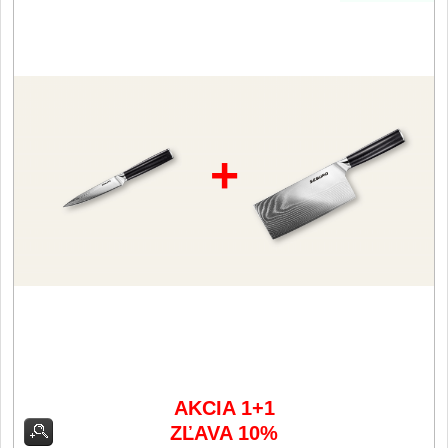
Filetovací nože
7
Nože na chleba
27
Vykosťovací nože
41
+
Steakové nože
2
Plátkovací nože
27
Porcovací nože
2
Sekáčky a speciální nože
15
Japonské nože
AKCIA 1+1
57
ZĽAVA 10%