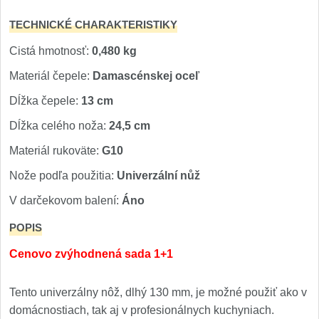
TECHNICKÉ CHARAKTERISTIKY
Cistá hmotnosť:
0,480 kg
Materiál čepele:
Damascénskej oceľ
Dĺžka čepele:
13 cm
Dĺžka celého noža:
24,5 cm
Materiál rukoväte:
G10
Nože podľa použitia:
Univerzální nůž
V darčekovom balení:
Áno
POPIS
Cenovo zvýhodnená sada 1+1
Tento univerzálny nôž, dlhý 130 mm, je možné použiť ako v
domácnostiach, tak aj v profesionálnych kuchyniach.