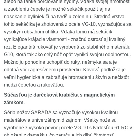
alebo na ľahké porciovanie hydiny. Vďaka svojej hmotnosti
a zaobleniu čepele je možné sekáčik použiť aj na
nasekanie byliniek či na tvrdšiu zeleninu. Stredná vrstva
tohto sekáčika je zhotovená z ocele VG-10, vyznačujúca sa
vysokým obsahom uhlíka. Vďaka tomu má sekáčik
vynikajúce krájacie vlastnosti - značnú ostrosť aj kvalitný
rez. Elegantná rukoväť je vyrobená zo stabilného materiálu
G10, ktorá tak ako celý nôž opäť vyniká svojou odolnosťou.
Možno ju pohodlne uchopiť do ruky, nešmýka sa a je
odolná voči agresívnemu prostrediu. Kovová podložka je
veľmi hygienická a zabraňuje hromadeniu škvŕn a nečistôt
medzi čepeľou a rukoväťou.
Súčasťou je darčeková krabička s magnetickým
zámkom.
Séria nožov SARADA sa vyznačuje vysokou kvalitou
materiálov a univerzálnym dizajnom. Všetky nože sú
vyrobené z vysoko pevnej ocele VG-10 s tvrdosťou 61 RC v
obložení z damašku, čo zaručuje ich dlhú životnosť,