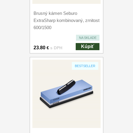
Brusný kámen Seburo
ExtraSharp kombinovaný, zrnitost
600/1500
NA SKLADE
Kúpiť
23.80
€
s DPH
BESTSELLER