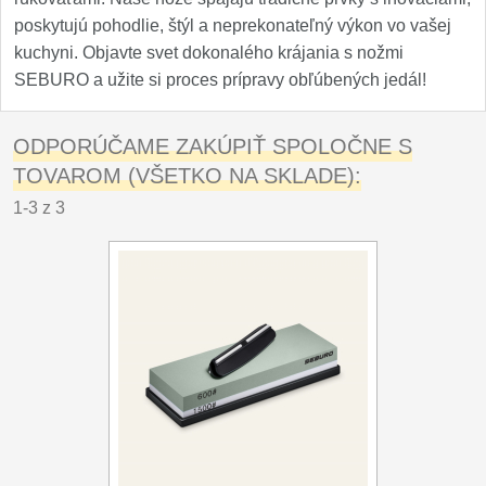
poskytujú pohodlie, štýl a neprekonateľný výkon vo vašej
kuchyni. Objavte svet dokonalého krájania s nožmi
SEBURO a užite si proces prípravy obľúbených jedál!
ODPORÚČAME ZAKÚPIŤ SPOLOČNE S
TOVAROM (VŠETKO NA SKLADE):
1-3 z 3