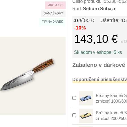
Číslo produktu:
55230+552
AKCIA 1+1
Rad:
Seburo Subaja
DAMAŠKOVÝ
159.00 €
Ušetríte: 15
TIP NA DÁREK
-10%
143,10 €
s 
Skladom v eshope:
5 ks
Zabaleno v dárkové 
Doporučené príslušenstv
Brúsny kameň S
zrnitosť 1000/60
Brúsny kameň S
zrnitost 2000/50