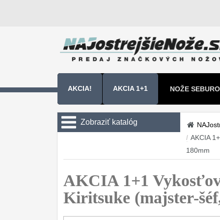
AKCIA!
AKCIA 1+1
NOŽE SEBURO
NOŽE SAMURA
Zobraziť katalóg
NAJost
/
AKCIA 1+
Kuchyňské nôže
180mm
Sady nožov
9
AKCIA 1+1 Vykosťov
Kuchařské nože
30
Kiritsuke (majster-
Univerzálny nože
50