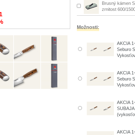
Brusný kámen S
zrnitost 600/150
1
%
Možnosti:
AKCIA 1+
Seburo 
Vykosťov
AKCIA 1+
Seburo 
Vykosťov
AKCIA 1+
SUBAJA 
(vykosťov
AKCIA 1+