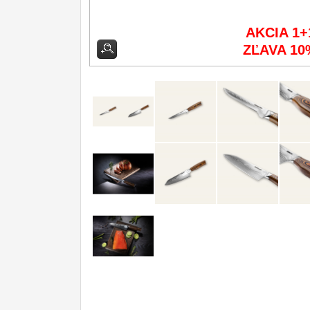
Príslušenstvo
2
AKCIA 1+
ZĽAVA 10
Zavírací nože
Nože s pevnou čepeľou
Špeciálne nože
Ostrenie nožov
Nože SEBURO
Nože Tojiro
Nože Samura
Ostřiče nožů V-Sharp
Dopredaj
11