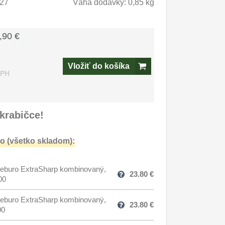
27
Váha dodávky: 0,85 kg
,90 €
Vložiť do košíka
DPH
krabičce!
o (všetko skladom):
eburo ExtraSharp kombinovaný,
23.80
€
00
eburo ExtraSharp kombinovaný,
23.80
€
00