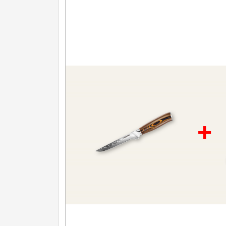
Nože na ovoce a zeleninu
43
Santoku nože
46
Nože NAKIRI
17
Filetovací nože
7
Nože na chleba
27
Vykosťovací nože
41
+
Steakové nože
2
Plátkovací nože
27
Porcovací nože
2
Sekáčky a speciální nože
15
Japonské nože
57