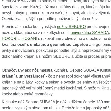
Séria SUBAJA zahŕňa široký sortiment nožov, určených na rôz
špecializované. Každý nôž má unikátny design, ktorý spája fun
nevyhnutným pomocníkom vo vašej kuchyni, ale aj skvelým darč
Ocenia kvalitu, štýl a pohodlie používania týchto nožov.
Premiová značka kuchynských
nožov SEBURO
predstavuje e
nožov, skladajúci sa z niekoľkých sérií:
univerzálna SARADA
,
HOKORI
a
HOGANI
s rukoväťami z olivového a orechového 
kvalitná oceľ s unikátnou geometriou čepeľou
a ergonomick
prvky s inováciami, poskytujú pohodlie, štýl a neprekonateľný 
dokonalého krájania s nožmi SEBURO a užite si proces prípra
Označovaný ako nôž majstra kuchára, Seburo SUBAJA Kirit
krájaní a univerzálnosť
- čo z neho robí dokonalý všestranný 
krájanie na plátky, kocky a sekanie ovocia, zeleniny a všetkých 
japonský nôž veľmi obľúbený medzi kuchármi. S nožom Kiritsu
kocky alebo tenké rezančeky.
Kiritsuke nôž Seburo SUBAJA je nôž s dĺžkou čepele 180 mm 
ocele s vysokým obsahom uhlíka. Pretože ide o japonský nôž, 