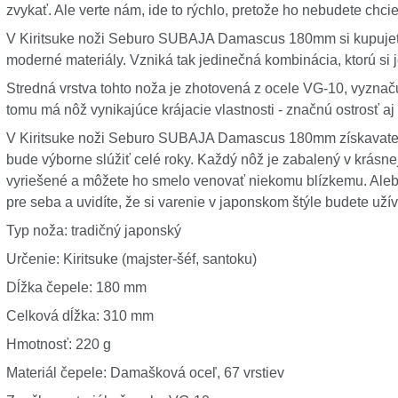
zvykať. Ale verte nám, ide to rýchlo, pretože ho nebudete chci
V Kiritsuke noži Seburo SUBAJA Damascus 180mm si kupujete 
moderné materiály. Vzniká tak jedinečná kombinácia, ktorú si
Stredná vrstva tohto noža je zhotovená z ocele VG-10, vyzn
tomu má nôž vynikajúce krájacie vlastnosti - značnú ostrosť aj 
V Kiritsuke noži Seburo SUBAJA Damascus 180mm získavate je
bude výborne slúžiť celé roky. Každý nôž je zabalený v krásne
vyriešené a môžete ho smelo venovať niekomu blízkemu. Alebo
pre seba a uvidíte, že si varenie v japonskom štýle budete uží
Typ noža: tradičný japonský
Určenie: Kiritsuke (majster-šéf, santoku)
Dĺžka čepele: 180 mm
Celková dĺžka: 310 mm
Hmotnosť: 220 g
Materiál čepele: Damašková oceľ, 67 vrstiev