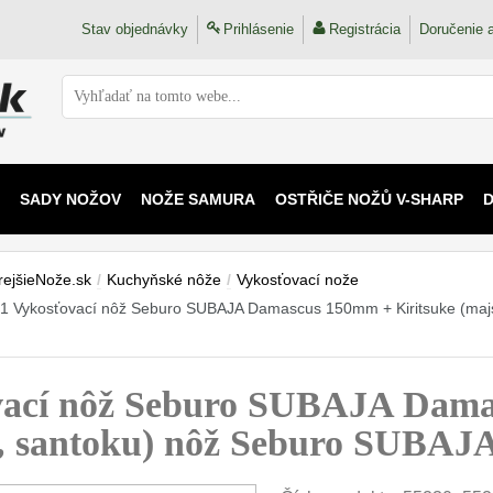
Stav objednávky
Prihlásenie
Registrácia
Doručenie a
SADY NOŽOV
NOŽE SAMURA
OSTŘIČE NOŽŮ V-SHARP
 KAIJU
rejšieNože.sk
/
Kuchyňské nôže
/
Vykosťovací nože
1 Vykosťovací nôž Seburo SUBAJA Damascus 150mm + Kiritsuke (maj
ací nôž Seburo SUBAJA Dama
šéf, santoku) nôž Seburo SUB