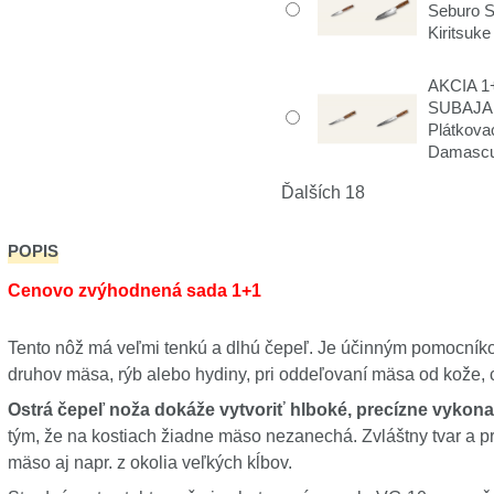
Seburo 
Kiritsuke
AKCIA 1+
SUBAJA
Plátkova
Damasc
Ďalších 18
POPIS
Cenovo zvýhodnená sada 1+1
Tento nôž má veľmi tenkú a dlhú čepeľ. Je účinným pomocník
druhov mäsa, rýb alebo hydiny, pri oddeľovaní mäsa od kože, c
Ostrá čepeľ noža dokáže vytvoriť hlboké, precízne vykona
tým, že na kostiach žiadne mäso nezanechá. Zvláštny tvar a pr
mäso aj napr. z okolia veľkých kĺbov.