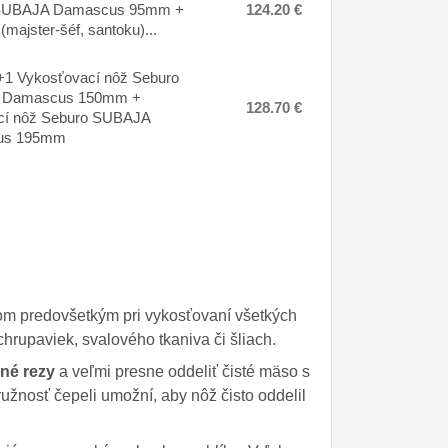
SUBAJA Damascus 95mm +
124.20 €
 (majster-šéf, santoku)...
1 Vykosťovací nôž Seburo
 Damascus 150mm +
128.70 €
cí nôž Seburo SUBAJA
us 195mm
om predovšetkým pri vykosťovaní všetkých
hrupaviek, svalového tkaniva či šliach.
né rezy
a veľmi presne oddeliť čisté mäso s
užnosť čepeli umožní, aby nôž čisto oddelil