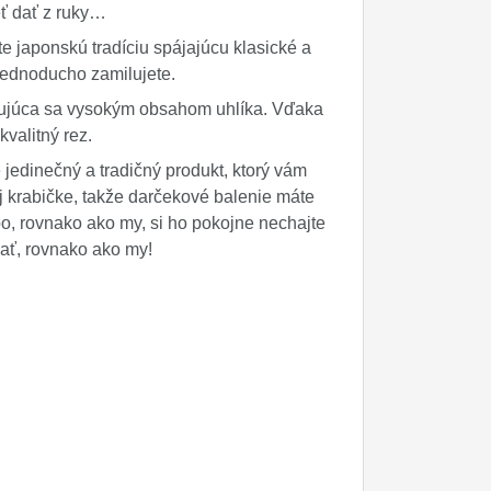
eť dať z ruky…
japonskú tradíciu spájajúcu klasické a
 jednoducho zamilujete.
ačujúca sa vysokým obsahom uhlíka. Vďaka
kvalitný rez.
dinečný a tradičný produkt, ktorý vám
j krabičke, takže darčekové balenie máte
, rovnako ako my, si ho pokojne nechajte
vať, rovnako ako my!