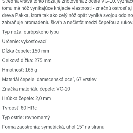
Stredná vrstva tohto noža je zhotovená z ocele VG-10, vyzn
tomu má nôž vynikajúce krájacie vlastnosti - značnú ostrosť aj
dreva Pakka, ktorá tak ako celý nôž opäť vyniká svojou odoln
zabraňuje hromadeniu škvŕn a nečistôt medzi čepeľou a rukov
Typ noža: európskeho typu
Určenie: vykosťovací
Dĺžka čepele: 150 mm
Celková dĺžka: 275 mm
Hmotnosť: 165 g
Materiál čepele: damscenská oceľ, 67 vrstiev
Značka materiálu čepele: VG-10
Hrúbka čepele: 2,0 mm
Tvrdosť: 60 HRc
Typ ostrie: rovnomerný
Forma zaostrenia: symetrická, uhol 15° na stranu