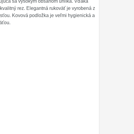
ačujúca sa vysokým obsahom uhlíka. Vďaka
 kvalitný rez. Elegantná rukoväť je vyrobená z
osťou. Kovová podložka je veľmi hygienická a
äťou.