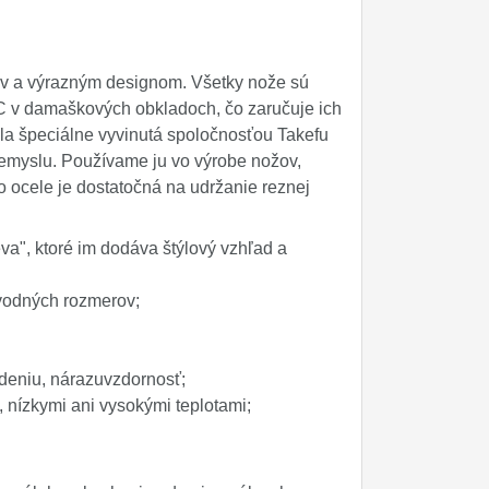
ov a výrazným designom. Všetky nože sú
C v damaškových obkladoch, čo zaručuje ich
ola špeciálne vyvinutá spoločnosťou Takefu
riemyslu. Používame ju vo výrobe nožov,
o ocele je dostatočná na udržanie reznej
a", ktoré im dodáva štýlový vzhľad a
pôvodných rozmerov;
deniu, nárazuvzdornosť;
u, nízkymi ani vysokými teplotami;