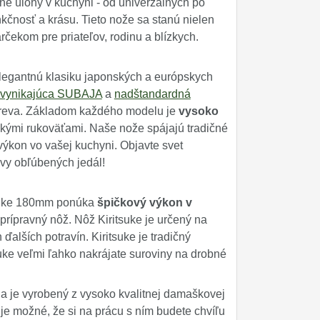
ne úlohy v kuchyni - od univerzálnych po
kčnosť a krásu. Tieto nože sa stanú nielen
ekom pre priateľov, rodinu a blízkych.
legantnú klasiku japonských a európskych
vynikajúca SUBAJA
a
nadštandardná
dreva. Základom každého modelu je
vysoko
ými rukoväťami. Naše nože spájajú tradičné
výkon vo vašej kuchyni. Objavte svet
vy obľúbených jedál!
suke 180mm ponúka
špičkový výkon v
prípravný nôž. Nôž Kiritsuke je určený na
ďalších potravín. Kiritsuke je tradičný
ke veľmi ľahko nakrájate suroviny na drobné
a je vyrobený z vysoko kvalitnej damaškovej
je možné, že si na prácu s ním budete chvíľu