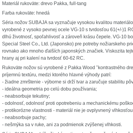
Materiál rukoväte: drevo Pakka, full-tang
Farba rukoväte: hnedá
Séria nožov SUBAJA sa vyznačuje vysokou kvalitou materiál
vyrobené z vysoko pevnej ocele VG-10 s tvrdosťou 61(+/-)1 R
dlhú životnosť, spoľahlivosť a zároveň krásu čepele. VG-10 b
Special Steel Co., Ltd. (Japonsko) pre potreby nožiarskeho p
rovnako ako mnoho ďalších japonských značiek. Viskozita tejt
hrany aj pri kalení na tvrdosť 60-62 RC.
Rukoväte nožov sú vyrobené z Pakka Wood "kontrastného drev
príjemnú textúru, medzi ktorého hlavné výhody patrí:
- žiadne zmrštenie - výborne si drží tvar a zaručuje stabilitu 
- ideálna geometria po celú dobu používania;
- neabsorbuje tekutiny;
- odolnosť, odolnosť proti opotrebeniu a mechanickému poško
- protikorózne vlastnosti - materiál nie je ovplyvnený vlhkosťo
- neabsorbuje pachy;
- nešmýka sa v ruke, ani za podmienok zvýšenej vlhkosti.