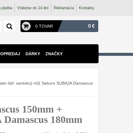
 platba
Vrátenie do 14 dní
Reklamácia
Kontakty
0 €
0 TOVAR
DOPREDAJ
DÁRKY
ZNAČKY
ster-šéf, santoku) nôž Seburo SUBAJA Damascus
scus 150mm +
AJA Damascus 180mm