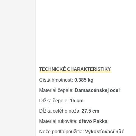
TECHNICKÉ CHARAKTERISTIKY
Cistá hmotnosť:
0,385 kg
Materiál čepele:
Damascénskej oceľ
Dĺžka čepele:
15 cm
Dĺžka celého noža:
27,5 cm
Materiál rukoväte:
dřevo Pakka
Nože podľa použitia:
Vykosťovací nůž