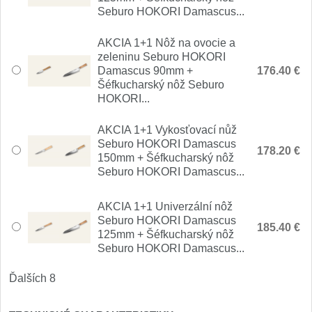
1
Seburo HOKORI Damascus...
Ostřiče nožů V-Sharp
AKCIA 1+1 Nôž na ovocie a
zeleninu Seburo HOKORI
Brúsky na nože
Damascus 90mm +
176.40 €
9
Šéfkucharský nôž Seburo
HOKORI...
Doplnky a diely
4
AKCIA 1+1 Vykosťovací nůž
Dopredaj
11
Seburo HOKORI Damascus
178.20 €
150mm + Šéfkucharský nôž
Seburo HOKORI Damascus...
AKCIA 1+1 Univerzální nôž
Seburo HOKORI Damascus
185.40 €
125mm + Šéfkucharský nôž
Seburo HOKORI Damascus...
Ďalších 8