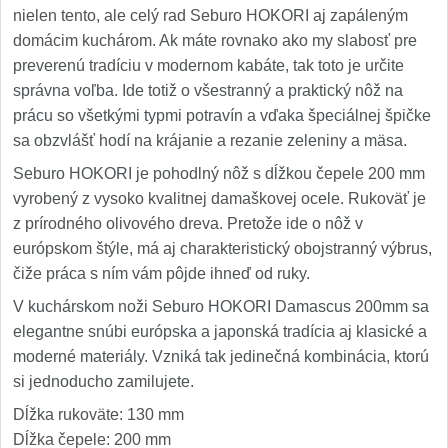
nielen tento, ale celý rad Seburo HOKORI aj zapáleným
domácim kuchárom. Ak máte rovnako ako my slabosť pre
preverenú tradíciu v modernom kabáte, tak toto je určite
správna voľba. Ide totiž o všestranný a praktický nôž na
prácu so všetkými typmi potravín a vďaka špeciálnej špičke
sa obzvlášť hodí na krájanie a rezanie zeleniny a mäsa.
Seburo HOKORI je pohodlný nôž s dĺžkou čepele 200 mm
vyrobený z vysoko kvalitnej damaškovej ocele. Rukoväť je
z prírodného olivového dreva. Pretože ide o nôž v
európskom štýle, má aj charakteristický obojstranný výbrus,
čiže práca s ním vám pôjde ihneď od ruky.
V kuchárskom noži Seburo HOKORI Damascus 200mm sa
elegantne snúbi európska a japonská tradícia aj klasické a
moderné materiály. Vzniká tak jedinečná kombinácia, ktorú
si jednoducho zamilujete.
Dĺžka rukoväte: 130 mm
Dĺžka čepele: 200 mm