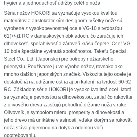
hygiena a jednoduchosť údržby celého noža.
Séria nožov HOKORI sa vyznačuje vysokou kvalitou
materiálov a aristokratickým designom. Všetky nože sú
vyrobené z vysokopevnostnej ocele VG-10 s tvrdosťou
61(+/-)1 RC v damaskových obkladoch, čo zaručuje ich
dlhovekosť, spoľahlivosť a zároveň krásu čepele. Oceľ VG-
10 bola špeciálne vyvinutá spoločnosťou Takefu Special
Steel Co., Ltd. (Japonsko) pre potreby nožiarskeho
priemyslu. Používame ju vo výrobe nožov, rovnako ako
mnoho ďalších japonských značiek. Viskozita tejto ocele je
dostatočná na udržanie ostria aj pri kalení na tvrdosť 60-62
RC. Základom série HOKORI je vysoko kvalitná oceľ, ktorá
sa vyznačuje pevnosťou a dlhovekosťou, zatiaľ čo rukoväte
z olivového dreva zaisťujú pohodlné držanie noža v ruke.
Olivovník je symbolom mieru, prosperity a dlhovekosti a
jeho drevo má unikátne vlastnosti, vďaka ktorým sa rukoväť
noža stáva príjemnou na dotyk a odolnou voči
opotrebovaniu.