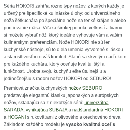
Séria HOKORI zahŕňa rôzne typy nožov, z ktorých každý je
určený pre špecifické kulinárske úlohy: od univerzálneho
noža šéfkuchára po špeciálne nože na tenké krájanie alebo
porciovanie mäsa. Vďaka širokej ponuke veľkostí a tvarov
si môžete vybrať nôž, ktorý ideálne vyhovuje vám a vašim
kulinárskym preferenciám. Nože HOKORI nie sú len
kuchynské nástroje, sú to diela umenia vytvorené s láskou
a starostlivosťou o váš komfort. Stanú sa skvelým darčekom
pre každého kuchára, ktorý oceňuje kvalitu, štýl a
funkčnosť. Urobte svoju kuchyňu ešte útulnejšiu a
jedinečnejšiu s radom nožov HOKORI od SEBURO!
Premiová značka kuchynských
nožov SEBURO
predstavuje elegantnú klasiku japonských a európskych
nožov, skladajúci sa z niekoľkých sérií:
univerzálna
SARADA
,
vynikajúca SUBAJA
a
nadštandardná HOKORI
a
HOGANI
s rukoväťami z olivového a orechového dreva.
Základom každého modelu je
vysoko kvalitná oceľ s