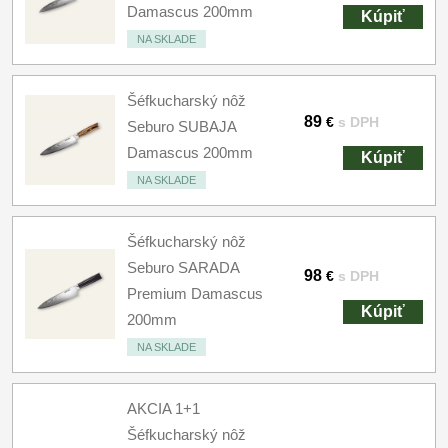
Damascus 200mm
Kúpiť
NA SKLADE
Šéfkucharský nôž
89
€
s DPH
Seburo SUBAJA
Damascus 200mm
Kúpiť
NA SKLADE
Šéfkucharský nôž
Seburo SARADA
98
€
s DPH
Premium Damascus
Kúpiť
200mm
NA SKLADE
AKCIA 1+1
Šéfkucharský nôž