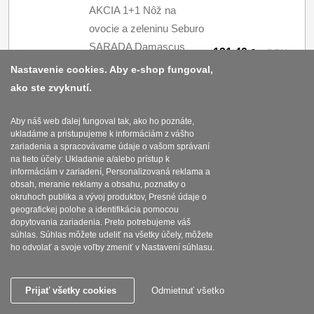
AKCIA 1+1 Nôž na
ovocie a zeleninu Seburo
SARADA Damascus
131.40
€
s DPH
95mm + Šéfkucharský
Nastavenie cookies. Aby e-shop fungoval,
Kúpiť
nôž Seburo SARADA
ako ste zvyknutí.
Damascus 200mm
Aby náš web ďalej fungoval tak, ako ho poznáte,
NA SKLADE
ukladáme a pristupujeme k informáciám z vášho
zariadenia a spracovávame údaje o vašom správaní
na tieto účely: Ukladanie a/alebo prístup k
AKCIA 1+1 Santoku nôž
informáciám v zariadení, Personalizovaná reklama a
Seburo SUBAJA
obsah, meranie reklamy a obsahu, poznatky o
okruhoch publika a vývoj produktov, Presné údaje o
Damascus 175mm +
159.30
€
s DPH
geografickej polohe a identifikácia pomocou
Šéfkucharský nôž
dopytovania zariadenia. Preto potrebujeme váš
Kúpiť
súhlas. Súhlas môžete udeliť na všetky účely, môžete
Seburo SUBAJA
ho odvolať a svoje voľby zmeniť v Nastavení súhlasu.
Damascus 200mm
NA SKLADE
Prijať všetky cookies
Odmietnuť všetko