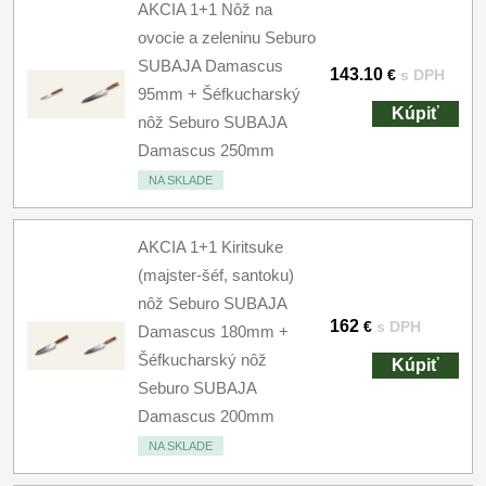
AKCIA 1+1 Nôž na
ovocie a zeleninu Seburo
SUBAJA Damascus
143.10
€
s DPH
95mm + Šéfkucharský
Kúpiť
nôž Seburo SUBAJA
Damascus 250mm
NA SKLADE
AKCIA 1+1 Kiritsuke
(majster-šéf, santoku)
nôž Seburo SUBAJA
162
€
s DPH
Damascus 180mm +
Šéfkucharský nôž
Kúpiť
Seburo SUBAJA
Damascus 200mm
NA SKLADE