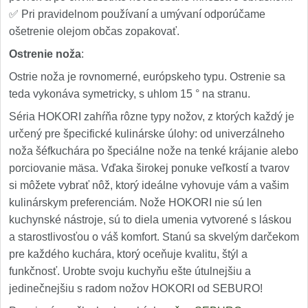
✅ Pri pravidelnom používaní a umývaní odporúčame
ošetrenie olejom občas zopakovať.
Ostrenie noža
:
Ostrie noža je rovnomerné, európskeho typu. Ostrenie sa
teda vykonáva symetricky, s uhlom 15 ° na stranu.
Séria HOKORI zahŕňa rôzne typy nožov, z ktorých každý je
určený pre špecifické kulinárske úlohy: od univerzálneho
noža šéfkuchára po špeciálne nože na tenké krájanie alebo
porciovanie mäsa. Vďaka širokej ponuke veľkostí a tvarov
si môžete vybrať nôž, ktorý ideálne vyhovuje vám a vašim
kulinárskym preferenciám. Nože HOKORI nie sú len
kuchynské nástroje, sú to diela umenia vytvorené s láskou
a starostlivosťou o váš komfort. Stanú sa skvelým darčekom
pre každého kuchára, ktorý oceňuje kvalitu, štýl a
funkčnosť. Urobte svoju kuchyňu ešte útulnejšiu a
jedinečnejšiu s radom nožov HOKORI od SEBURO!