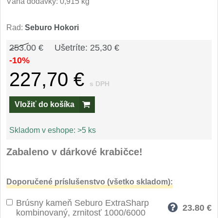
Špeciálne nože
Váha dodávky: 0,915 kg
Vrhacie
Rad:
Seburo Hokori
12
253.00 €
Ušetríte: 25,30 €
Záchranárske
4
-10%
227,70 €
Ostrenie nožov
s DPH
Ostřiče nožů
8
Vložiť do košíka
Brusné kameny
3
Skladom v eshope:
>5 ks
Doplňky a díly
4
Zabaleno v dárkové krabičce!
Nože SEBURO
Doporučené príslušenstvo (všetko skladom):
Nože Seburo SARADA
93
Brúsny kameň Seburo ExtraSharp
23.80
€
kombinovaný, zrnitosť 1000/6000