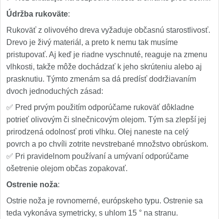
Údržba rukoväte
:
Rukoväť z olivového dreva vyžaduje občasnú starostlivosť.
Drevo je živý materiál, a preto k nemu tak musíme
pristupovať. Aj keď je riadne vyschnuté, reaguje na zmenu
vlhkosti, takže môže dochádzať k jeho skrúteniu alebo aj
prasknutiu. Týmto zmenám sa dá predísť dodržiavaním
dvoch jednoduchých zásad:
✅ Pred prvým použitím odporúčame rukoväť dôkladne
potrieť olivovým či slnečnicovým olejom. Tým sa zlepší jej
prirodzená odolnosť proti vlhku. Olej naneste na celý
povrch a po chvíli zotrite nevstrebané množstvo obrúskom.
✅ Pri pravidelnom používaní a umývaní odporúčame
ošetrenie olejom občas zopakovať.
Ostrenie noža
:
Ostrie noža je rovnomerné, európskeho typu. Ostrenie sa
teda vykonáva symetricky, s uhlom 15 ° na stranu.