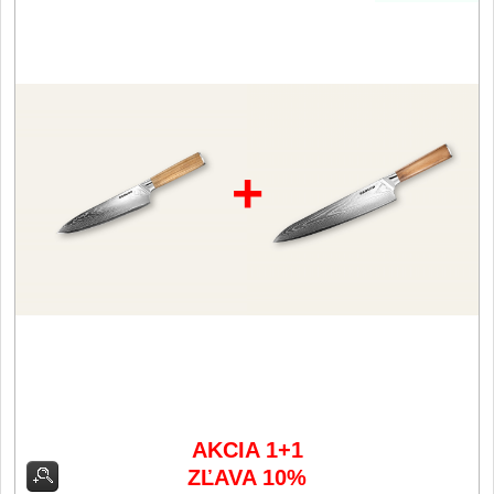
Filetovací nože
7
Nože na chleba
27
Vykosťovací nože
41
+
Steakové nože
2
Plátkovací nože
27
Porcovací nože
2
Sekáčky a speciální nože
15
Japonské nože
AKCIA 1+1
57
ZĽAVA 10%