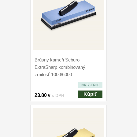
Brúsny kameň Seburo
ExtraSharp kombinovaný,
zrnitosť 1000/6000
NA SKLADE
Kúpiť
23.80
€
s DPH