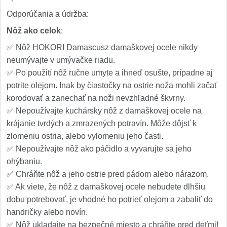
Odporúčania a údržba:
Nôž ako celok
:
✅ Nôž HOKORI Damascusz damaškovej ocele nikdy
neumývajte v umývačke riadu.
✅ Po použití nôž ručne umyte a ihneď osušte, prípadne aj
potrite olejom. Inak by čiastočky na ostrie noža mohli začať
korodovať a zanechať na noži nevzhľadné škvrny.
✅ Nepoužívajte kuchársky nôž z damaškovej ocele na
krájanie tvrdých a zmrazených potravín. Môže dôjsť k
zlomeniu ostria, alebo vylomeniu jeho časti.
✅ Nepoužívajte nôž ako páčidlo a vyvarujte sa jeho
ohýbaniu.
✅ Chráňte nôž a jeho ostrie pred pádom alebo nárazom.
✅ Ak viete, že nôž z damaškovej ocele nebudete dlhšiu
dobu potrebovať, je vhodné ho potrieť olejom a zabaliť do
handričky alebo novín.
✅ Nôž ukladajte na bezpečné miesto a chráňte pred deťmi!