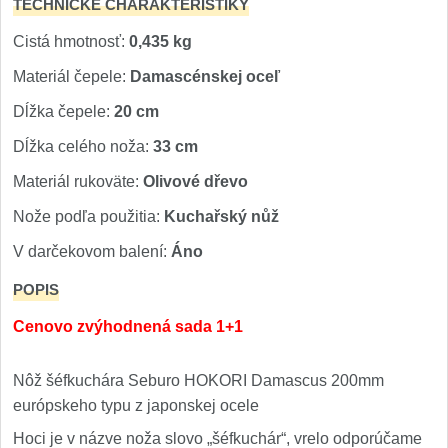
TECHNICKÉ CHARAKTERISTIKY
Cistá hmotnosť:
0,435 kg
Materiál čepele:
Damascénskej oceľ
Dĺžka čepele:
20 cm
Dĺžka celého noža:
33 cm
Materiál rukoväte:
Olivové dřevo
Nože podľa použitia:
Kuchařský nůž
V darčekovom balení:
Áno
POPIS
Cenovo zvýhodnená sada 1+1
Nôž šéfkuchára Seburo HOKORI Damascus 200mm
európskeho typu z japonskej ocele
Hoci je v názve noža slovo „šéfkuchár“, vrelo odporúčame