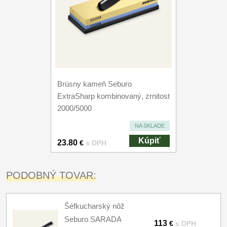
Brúsny kameň Seburo
ExtraSharp kombinovaný, zrnitost
2000/5000
NA SKLADE
Kúpiť
23.80
€
s DPH
PODOBNÝ TOVAR:
Šéfkucharský nôž
Seburo SARADA
113
€
s DPH