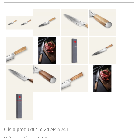
Príslušenstvo
2
Zavírací nože
Vreckové
6
Taktické
3
Turistické
7
Speciální
4
Nože s pevnou čepeľou
Taktické
8
Outdoorové
9
Číslo produktu:
55242+55241