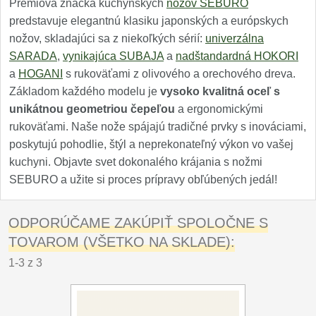
Premiová značka kuchynských
nožov SEBURO
predstavuje elegantnú klasiku japonských a európskych
nožov, skladajúci sa z niekoľkých sérií:
univerzálna
SARADA
,
vynikajúca SUBAJA
a
nadštandardná HOKORI
a
HOGANI
s rukoväťami z olivového a orechového dreva.
Základom každého modelu je
vysoko kvalitná oceľ s
unikátnou geometriou čepeľou
a ergonomickými
rukoväťami. Naše nože spájajú tradičné prvky s inováciami,
poskytujú pohodlie, štýl a neprekonateľný výkon vo vašej
kuchyni. Objavte svet dokonalého krájania s nožmi
SEBURO a užite si proces prípravy obľúbených jedál!
ODPORÚČAME ZAKÚPIŤ SPOLOČNE S
TOVAROM (VŠETKO NA SKLADE):
1-3 z 3