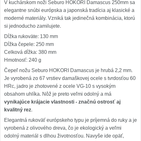
V kuchárskom noži Seburo HOKORI Damascus 250mm sa
elegantne snúbi európska a japonská tradícia aj klasické a
moderné materiály. Vzniká tak jedinečná kombinácia, ktorú
si jednoducho zamilujete.
Dĺžka rukoväte: 130 mm
Dĺžka čepele: 250 mm
Celková dĺžka: 380 mm
Hmotnosť: 240 g
Čepeľ nožu Seburo HOKORI Damascus je hrubá 2,2 mm.
Je vyrobená zo 67 vrstiev damaškovej ocele s tvrdosťou 60
HRc, jadro je zhotovené z ocele VG-10 s vysokým
obsahom uhlíka. Nôž je preto veľmi odolný a má
vynikajúce krájacie vlastnosti - značnú ostrosť aj
kvalitný rez
.
Elegantná rukoväť európskeho typu je príjemná do ruky a je
vyrobená z olivového dreva, čo je ekologický a veľmi
odolný materiál s dlhou životnosťou. Navyše ide opäť,