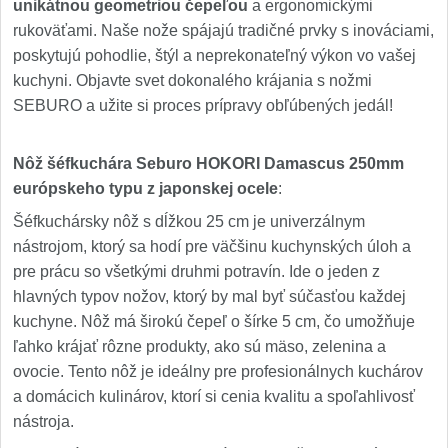
unikátnou geometriou čepeľou
a ergonomickými
rukoväťami. Naše nože spájajú tradičné prvky s inováciami,
poskytujú pohodlie, štýl a neprekonateľný výkon vo vašej
kuchyni. Objavte svet dokonalého krájania s nožmi
SEBURO a užite si proces prípravy obľúbených jedál!
Nôž šéfkuchára Seburo HOKORI Damascus 250mm
európskeho typu z japonskej ocele
:
Šéfkuchársky nôž s dĺžkou 25 cm je univerzálnym
nástrojom, ktorý sa hodí pre väčšinu kuchynských úloh a
pre prácu so všetkými druhmi potravín. Ide o jeden z
hlavných typov nožov, ktorý by mal byť súčasťou každej
kuchyne. Nôž má širokú čepeľ o šírke 5 cm, čo umožňuje
ľahko krájať rôzne produkty, ako sú mäso, zelenina a
ovocie. Tento nôž je ideálny pre profesionálnych kuchárov
a domácich kulinárov, ktorí si cenia kvalitu a spoľahlivosť
nástroja.