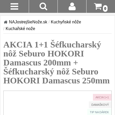
0
Stav
Akcia!
NAJostrejšieNože.sk
/
Kuchyňské nôže
Objednávky
/
Kuchařské nože
Kuchyňské nôže
Prihlásenie
AKCIA 1+1 Šéfkucharský
Sady nožov
9
Registrácia
nôž Seburo HOKORI
Kuchařské nože
30
Damascus 200mm +
Doručenie
A Platba
Šéfkucharský nôž Seburo
Univerzálny nože
50
HOKORI Damascus 250mm
Vrátenie Do
Nože na ovoce a
zeleninu
14 Dní
43
AKCIA 1+1
Santoku nože
Reklamácia
46
DAMAŠKOVÝ
Nože NAKIRI
Kontakty
TIP NA DÁREK
17