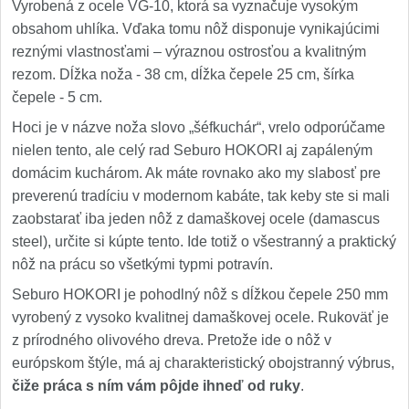
Vyrobená z ocele VG-10, ktorá sa vyznačuje vysokým
obsahom uhlíka. Vďaka tomu nôž disponuje vynikajúcimi
reznými vlastnosťami – výraznou ostrosťou a kvalitným
rezom. Dĺžka noža - 38 cm, dĺžka čepele 25 cm, šírka
čepele - 5 cm.
Hoci je v názve noža slovo „šéfkuchár“, vrelo odporúčame
nielen tento, ale celý rad Seburo HOKORI aj zapáleným
domácim kuchárom. Ak máte rovnako ako my slabosť pre
preverenú tradíciu v modernom kabáte, tak keby ste si mali
zaobstarať iba jeden nôž z damaškovej ocele (damascus
steel), určite si kúpte tento. Ide totiž o všestranný a praktický
nôž na prácu so všetkými typmi potravín.
Seburo HOKORI je pohodlný nôž s dĺžkou čepele 250 mm
vyrobený z vysoko kvalitnej damaškovej ocele. Rukoväť je
z prírodného olivového dreva. Pretože ide o nôž v
európskom štýle, má aj charakteristický obojstranný výbrus,
čiže práca s ním vám pôjde ihneď od ruky
.