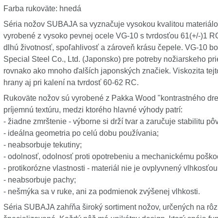
Farba rukoväte: hnedá
Séria nožov SUBAJA sa vyznačuje vysokou kvalitou materiál
vyrobené z vysoko pevnej ocele VG-10 s tvrdosťou 61(+/-)1 R
dlhú životnosť, spoľahlivosť a zároveň krásu čepele. VG-10 b
Special Steel Co., Ltd. (Japonsko) pre potreby nožiarskeho p
rovnako ako mnoho ďalších japonských značiek. Viskozita tejt
hrany aj pri kalení na tvrdosť 60-62 RC.
Rukoväte nožov sú vyrobené z Pakka Wood "kontrastného drev
príjemnú textúru, medzi ktorého hlavné výhody patrí:
- žiadne zmrštenie - výborne si drží tvar a zaručuje stabilitu 
- ideálna geometria po celú dobu používania;
- neabsorbuje tekutiny;
- odolnosť, odolnosť proti opotrebeniu a mechanickému poško
- protikorózne vlastnosti - materiál nie je ovplyvnený vlhkosťo
- neabsorbuje pachy;
- nešmýka sa v ruke, ani za podmienok zvýšenej vlhkosti.
Séria SUBAJA zahŕňa široký sortiment nožov, určených na rôz