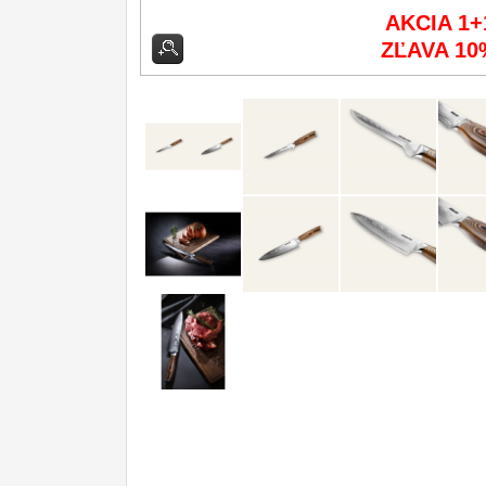
AKCIA 1+
Príslušenstvo
2
ZĽAVA 10
Zavírací nože
Nože s pevnou čepeľou
Špeciálne nože
Ostrenie nožov
Nože SEBURO
Nože Tojiro
Nože Samura
Ostřiče nožů V-Sharp
Dopredaj
11