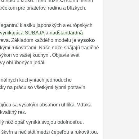
kčnosť a krásu. Tieto nože sa stanú nielen
ekom pre priateľov, rodinu a blízkych.
legantnú klasiku japonských a európskych
vynikajúca SUBAJA
a
nadštandardná
dreva. Základom každého modelu je
vysoko
ými rukoväťami. Naše nože spájajú tradičné
výkon vo vašej kuchyni. Objavte svet
vy obľúbených jedál!
sionálnych kuchyniach jednoducho
ky na prácu so všetkými typmi potravín.
ačujúca sa vysokým obsahom uhlíka. Vďaka
kvalitný rez.
elý nôž opäť vyniká svojou odolnosťou.
škvŕn a nečistôt medzi čepeľou a rukoväťou.