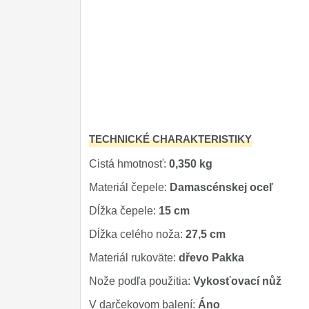
TECHNICKÉ CHARAKTERISTIKY
Cistá hmotnosť:
0,350 kg
Materiál čepele:
Damascénskej oceľ
Dĺžka čepele:
15 cm
Dĺžka celého noža:
27,5 cm
Materiál rukoväte:
dřevo Pakka
Nože podľa použitia:
Vykosťovací nůž
V darčekovom balení:
Áno