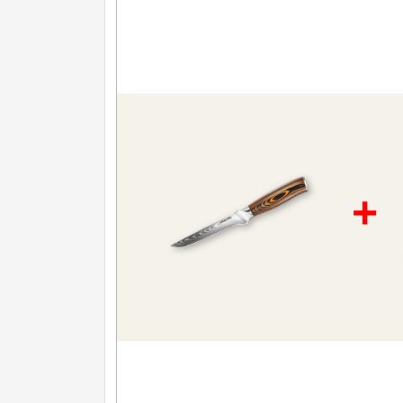
Nože na ovoce a zeleninu
43
Santoku nože
46
Nože NAKIRI
17
Filetovací nože
7
Nože na chleba
27
+
Vykosťovací nože
41
Steakové nože
2
Plátkovací nože
27
Porcovací nože
2
Sekáčky a speciální nože
15
Japonské nože
57