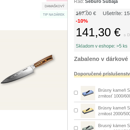
Rad:
Seburo Subaja
DAMAŠKOVÝ
157.00 €
Ušetríte: 15
TIP NA DÁREK
-10%
141,30 €
s 
Skladom v eshope:
>5 ks
Zabaleno v dárkové 
Doporučené príslušenstv
Brúsny kameň S
zrnitosť 1000/60
Brúsny kameň S
zrnitost 2000/50
Brusný kámen S