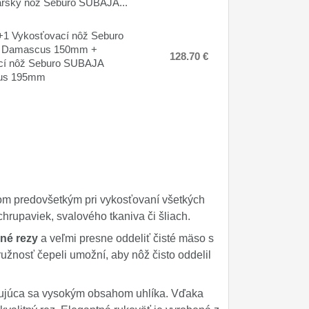
rský nôž Seburo SUBAJA...
1 Vykosťovací nôž Seburo
 Damascus 150mm +
128.70 €
cí nôž Seburo SUBAJA
us 195mm
om predovšetkým pri vykosťovaní všetkých
hrupaviek, svalového tkaniva či šliach.
né rezy
a veľmi presne oddeliť čisté mäso s
užnosť čepeli umožní, aby nôž čisto oddelil
ačujúca sa vysokým obsahom uhlíka. Vďaka