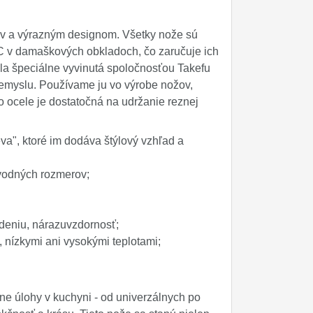
ov a výrazným designom. Všetky nože sú
C v damaškových obkladoch, čo zaručuje ich
ola špeciálne vyvinutá spoločnosťou Takefu
riemyslu. Používame ju vo výrobe nožov,
o ocele je dostatočná na udržanie reznej
a", ktoré im dodáva štýlový vzhľad a
pôvodných rozmerov;
deniu, nárazuvzdornosť;
u, nízkymi ani vysokými teplotami;
ne úlohy v kuchyni - od univerzálnych po