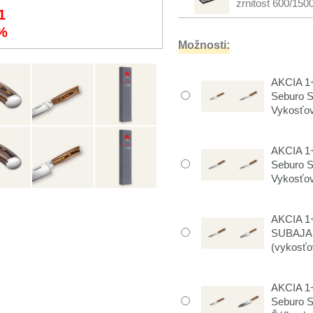
zrnitost 600/150
1
%
Možnosti:
AKCIA 1+
Seburo 
Vykosťov
AKCIA 1+
Seburo 
Vykosťov
AKCIA 1+
SUBAJA 
(vykosťov
AKCIA 1+
Seburo 