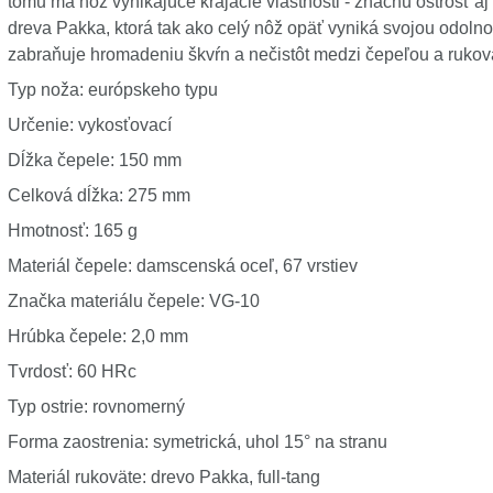
tomu má nôž vynikajúce krájacie vlastnosti - značnú ostrosť aj
dreva Pakka, ktorá tak ako celý nôž opäť vyniká svojou odoln
zabraňuje hromadeniu škvŕn a nečistôt medzi čepeľou a rukov
Typ noža: európskeho typu
Určenie: vykosťovací
Dĺžka čepele: 150 mm
Celková dĺžka: 275 mm
Hmotnosť: 165 g
Materiál čepele: damscenská oceľ, 67 vrstiev
Značka materiálu čepele: VG-10
Hrúbka čepele: 2,0 mm
Tvrdosť: 60 HRc
Typ ostrie: rovnomerný
Forma zaostrenia: symetrická, uhol 15° na stranu
Materiál rukoväte: drevo Pakka, full-tang