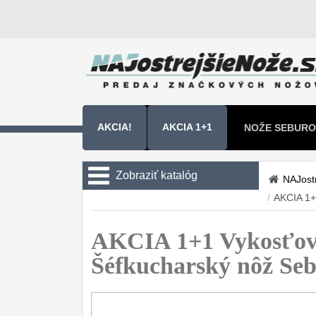
AKCIA!
AKCIA 1+1
NOŽE SEBURO
NOŽE SAMURA
Zobraziť katalóg
NAJost
/
AKCIA 1+
Kuchyňské nôže
Sady nožov
AKCIA 1+1 Vykosťov
9
Šéfkucharský nôž S
Kuchařské nože
30
Univerzálny nože
50