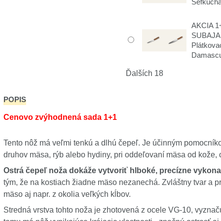
Šéfkucha
AKCIA 1+
SUBAJA
Plátkova
Damasc
Ďalších 18
POPIS
Cenovo zvýhodnená sada 1+1
Tento nôž má veľmi tenkú a dlhú čepeľ. Je účinným pomocník
druhov mäsa, rýb alebo hydiny, pri oddeľovaní mäsa od kože, c
Ostrá čepeľ noža dokáže vytvoriť hlboké, precízne vykona
tým, že na kostiach žiadne mäso nezanechá. Zvláštny tvar a pr
mäso aj napr. z okolia veľkých kĺbov.
Stredná vrstva tohto noža je zhotovená z ocele VG-10, vyzn