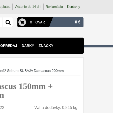
 platba
Vrátenie do 14 dní
Reklamácia
Kontakty
0 €
0 TOVAR
DOPREDAJ
DÁRKY
ZNAČKY
ý nôž Seburo SUBAJA Damascus 200mm
scus 150mm +
m
22
Váha dodávky: 0,815 kg