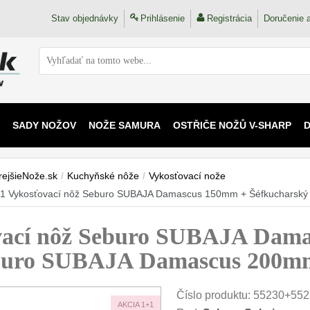
Stav objednávky
Prihlásenie
Registrácia
Doručenie a
SADY NOŽOV
NOŽE SAMURA
OSTŘIČE NOŽŮ V-SHARP
 KAIJU
rejšieNože.sk
/
Kuchyňské nôže
/
Vykosťovací nože
1 Vykosťovací nôž Seburo SUBAJA Damascus 150mm + Šéfkucharsk
ací nôž Seburo SUBAJA Dama
eburo SUBAJA Damascus 200m
Číslo produktu:
55230+552
AKCIA 1+1