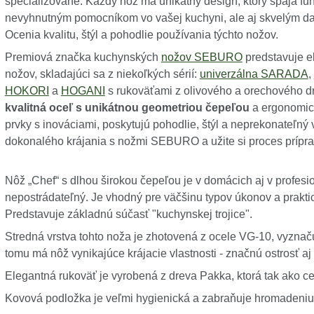
špecializované. Každý nôž má unikátny design, ktorý spája fun
nevyhnutným pomocníkom vo vašej kuchyni, ale aj skvelým darč
Ocenia kvalitu, štýl a pohodlie používania týchto nožov.
Premiová značka kuchynských
nožov SEBURO
predstavuje e
nožov, skladajúci sa z niekoľkých sérií:
univerzálna SARADA
,
HOKORI
a
HOGANI
s rukoväťami z olivového a orechového 
kvalitná oceľ s unikátnou geometriou čepeľou
a ergonomick
prvky s inováciami, poskytujú pohodlie, štýl a neprekonateľný 
dokonalého krájania s nožmi SEBURO a užite si proces prípra
Nôž „Chef“ s dlhou širokou čepeľou je v domácich aj v profe
nepostrádateľný. Je vhodný pre väčšinu typov úkonov a praktic
Predstavuje základnú súčasť "kuchynskej trojice".
Stredná vrstva tohto noža je zhotovená z ocele VG-10, vyzn
tomu má nôž vynikajúce krájacie vlastnosti - značnú ostrosť aj 
Elegantná rukoväť je vyrobená z dreva Pakka, ktorá tak ako c
Kovová podložka je veľmi hygienická a zabraňuje hromadeniu 