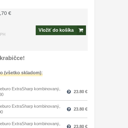
,70 €
Vložiť do košíka
DPH
krabičce!
o (všetko skladom):
eburo ExtraSharp kombinovaný,
23.80
€
00
eburo ExtraSharp kombinovaný,
23.80
€
00
eburo ExtraSharp kombinovaný,
23.80
€