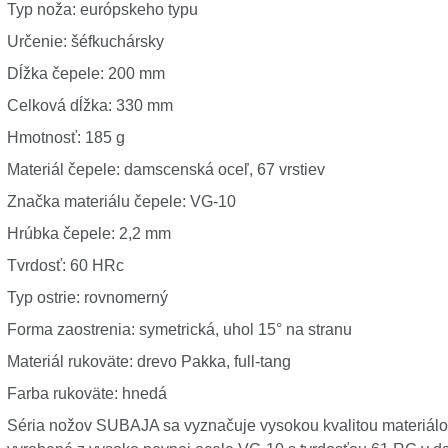
Typ noža: európskeho typu
Určenie: šéfkuchársky
Dĺžka čepele: 200 mm
Celková dĺžka: 330 mm
Hmotnosť: 185 g
Materiál čepele: damscenská oceľ, 67 vrstiev
Značka materiálu čepele: VG-10
Hrúbka čepele: 2,2 mm
Tvrdosť: 60 HRc
Typ ostrie: rovnomerný
Forma zaostrenia: symetrická, uhol 15° na stranu
Materiál rukoväte: drevo Pakka, full-tang
Farba rukoväte: hnedá
Séria nožov SUBAJA sa vyznačuje vysokou kvalitou materiál