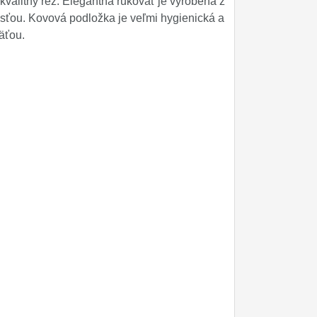
 kvalitný rez. Elegantná rukoväť je vyrobená z
osťou. Kovová podložka je veľmi hygienická a
äťou.