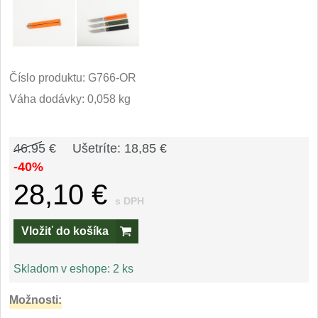
Príslušenstvo
2
Zavírací nože
Vreckové
Číslo produktu:
G766-OR
6
Váha dodávky: 0,058 kg
Taktické
3
Turistické
46.95 €
Ušetríte: 18,85 €
7
-40%
Speciální
4
28,10 €
s DPH
Nože s pevnou čepeľou
Vložiť do košíka
Taktické
8
Skladom v eshope:
2 ks
Outdoorové
10
Možnosti: