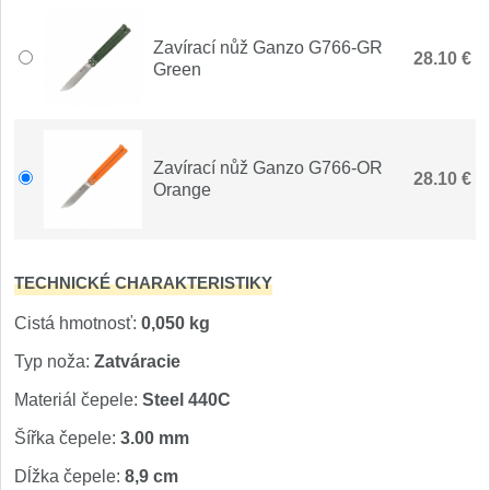
Špeciálne nože
Zavírací nůž Ganzo G766-GR
Vrhacie
28.10 €
12
Green
Záchranárske
4
Ostrenie nožov
Zavírací nůž Ganzo G766-OR
28.10 €
Orange
Ostřiče nožů
8
Brusné kameny
3
TECHNICKÉ CHARAKTERISTIKY
Cistá hmotnosť:
0,050 kg
Doplňky a díly
4
Typ noža:
Zatváracie
Nože SEBURO
Materiál čepele:
Steel 440C
Nože Seburo SARADA
Šířka čepele:
3.00 mm
93
Dĺžka čepele:
8,9 cm