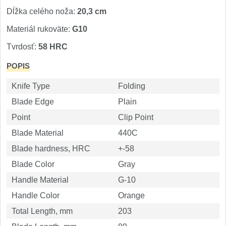
Nože Seburo SUBAJA
92
Dĺžka celého noža:
20,3 cm
Nože Seburo HOKORI
37
Materiál rukoväte:
G10
Tvrdosť:
58 HRC
Nože Seburo HOGANI
20
POPIS
Nože Seburo WEST
21
Knife Type
Folding
Nože Tojiro
Blade Edge
Plain
Point
Clip Point
Nože Tojiro Shippu
2
Blade Material
440C
Nože Tojiro Zen
Blade hardness, HRC
+-58
1
Blade Color
Gray
Nože Samura
Handle Material
G-10
Handle Color
Orange
Nože Samura MO-V
4
Total Length, mm
203
Nože Samura Bamboo