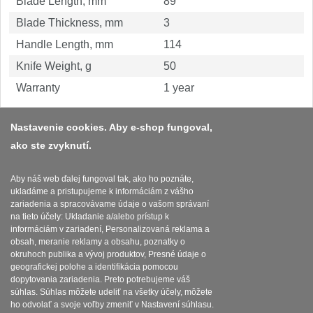
Blade Length, mm
89
1
Blade Thickness, mm
3
Ostřiče nožů V-Sharp
Handle Length, mm
114
Brúsky na nože
Knife Weight, g
50
12
Warranty
1 year
Doplnky a diely
6
Nastavenie cookies. Aby e-shop fungoval,
Dopredaj
11
ako ste zvyknutí.
Platba a dodávka
Obchodní podmínky
Aby náš web ďalej fungoval tak, ako ho poznáte,
ukladáme a pristupujeme k informáciám z vášho
Zasady zpracovani osobnich udaju
zariadenia a spracovávame údaje o vašom správaní
na tieto účely: Ukladanie a/alebo prístup k
Reklamační řád
informáciám v zariadení, Personalizovaná reklama a
obsah, meranie reklamy a obsahu, poznatky o
okruhoch publika a vývoj produktov, Presné údaje o
Nastavenie súborov cookies
geografickej polohe a identifikácia pomocou
dopytovania zariadenia. Preto potrebujeme váš
súhlas. Súhlas môžete udeliť na všetky účely, môžete
ho odvolať a svoje voľby zmeniť v Nastavení súhlasu.