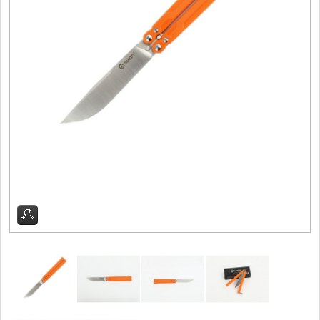
Filetovací nože
7
Nože na chleba
27
Vykosťovací nože
41
Steakové nože
2
Plátkovací nože
27
Porcovací nože
2
Sekáčky a speciální nože
15
Japonské nože
57