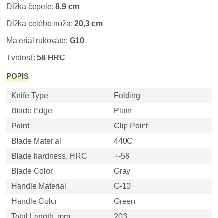
Nože Seburo SUBAJA
92
Dĺžka čepele:
8,9 cm
Nože Seburo HOKORI
Dĺžka celého noža:
20,3 cm
37
Materiál rukoväte:
G10
Nože Seburo HOGANI
20
Tvrdosť:
58 HRC
Nože Seburo WEST
21
POPIS
Nože Tojiro
Knife Type
Folding
Blade Edge
Plain
Nože Tojiro Shippu
2
Point
Clip Point
Blade Material
440C
Nože Tojiro Zen
1
Blade hardness, HRC
+-58
Nože Samura
Blade Color
Gray
Handle Material
G-10
Nože Samura MO-V
4
Handle Color
Green
Nože Samura Bamboo
Total Length, mm
203