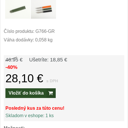
Príslušenstvo
2
Zavírací nože
Vreckové
Číslo produktu:
G766-GR
6
Váha dodávky: 0,058 kg
Taktické
3
Turistické
46.95 €
Ušetríte: 18,85 €
7
-40%
Speciální
4
28,10 €
s DPH
Nože s pevnou čepeľou
Vložiť do košíka
Taktické
8
Posledný kus za túto cenu!
Outdoorové
Skladom v eshope:
1 ks
10