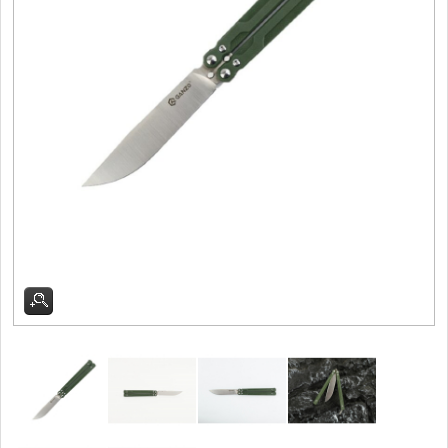
Filetovací nože
7
Nože na chleba
27
Vykosťovací nože
41
Steakové nože
2
Plátkovací nože
27
Porcovací nože
2
Sekáčky a speciální nože
15
Japonské nože
57