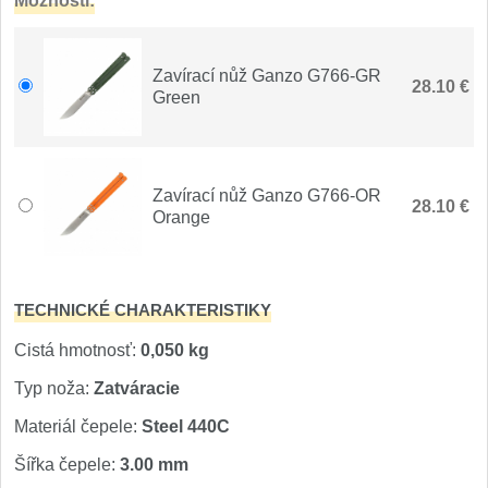
Možnosti:
Špeciálne nože
Vrhacie
12
Zavírací nůž Ganzo G766-GR
28.10 €
Green
Záchranárske
4
Ostrenie nožov
Zavírací nůž Ganzo G766-OR
28.10 €
Ostřiče nožů
Orange
8
Brusné kameny
3
TECHNICKÉ CHARAKTERISTIKY
Doplňky a díly
4
Cistá hmotnosť:
0,050 kg
Nože SEBURO
Typ noža:
Zatváracie
Materiál čepele:
Steel 440C
Nože Seburo SARADA
93
Šířka čepele:
3.00 mm