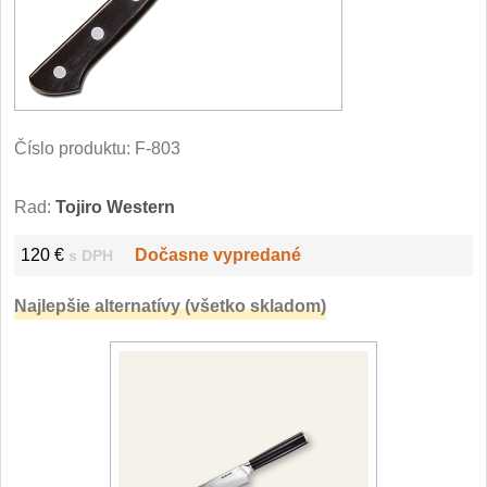
Filetovací nože
7
Nože na chleba
27
Vykosťovací nože
Číslo produktu:
F-803
41
Steakové nože
Rad:
Tojiro Western
2
Plátkovací nože
120 €
Dočasne vypredané
s DPH
27
Najlepšie alternatívy (všetko skladom)
Porcovací nože
2
Sekáčky a speciální nože
15
Japonské nože
57