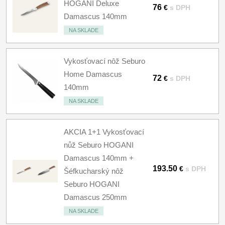
HOGANI Deluxe
76
€
s DPH
Damascus 140mm
NA SKLADE
Vykosťovací nôž Seburo
Home Damascus
72
€
s DPH
140mm
NA SKLADE
AKCIA 1+1 Vykosťovací
nůž Seburo HOGANI
Damascus 140mm +
193.50
€
s DPH
Šéfkucharský nôž
Seburo HOGANI
Damascus 250mm
NA SKLADE