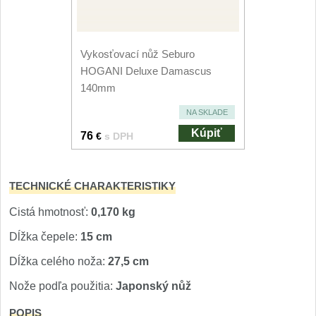
Nože Seburo SUBAJA
92
Nože Seburo HOKORI
37
Vykosťovací nůž Seburo
Nože Seburo HOGANI
HOGANI Deluxe Damascus
20
140mm
Nože Seburo WEST
21
NA SKLADE
Kúpiť
76
€
s DPH
Nože Tojiro
Nože Tojiro Shippu
2
TECHNICKÉ CHARAKTERISTIKY
Nože Tojiro Zen
Cistá hmotnosť:
0,170 kg
1
Dĺžka čepele:
15 cm
Nože Samura
Dĺžka celého noža:
27,5 cm
Nože Samura MO-V
4
Nože podľa použitia:
Japonský nůž
Nože Samura Bamboo
POPIS