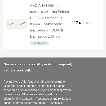
AKCIA 1+1 Nôž na
ovocie a zeleninu Seburo
HOGANI Damascus
117
€
s DPH
85mm + Vykosťovací
nůž Seburo HOGANI
Damascus 140mm
NA SKLADE
Nastavenie cookies. Aby e-shop fungoval,
ako ste zvyknutí.
Platba a dodávka
Obchodní podmínky
Aby náš web ďalej fungoval tak, ako ho poznáte,
ukladáme a pristupujeme k informáciám z vášho
Zasady zpracovani osobnich udaju
zariadenia a spracovávame údaje o vašom správaní
na tieto účely: Ukladanie a/alebo prístup k
Reklamační řád
informáciám v zariadení, Personalizovaná reklama a
obsah, meranie reklamy a obsahu, poznatky o