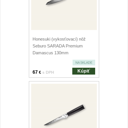
Príslušenstvo
2
Zavírací nože
Vreckové
6
Honesuki (vykosťovací) nôž
Taktické
3
Seburo SARADA Premium
Damascus 130mm
Turistické
7
NA SKLADE
Speciální
Kúpiť
67
€
s DPH
4
Nože s pevnou čepeľou
Taktické
8
Outdoorové
10