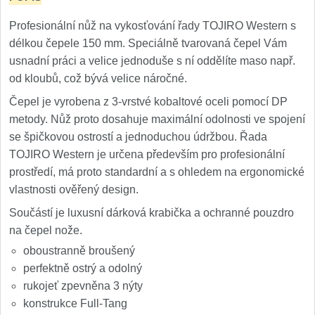
1
Profesionální nůž na vykosťování řady TOJIRO Western s
Ostřiče nožů V-Sharp
délkou čepele 150 mm. Speciálně tvarovaná čepel Vám
usnadní práci a velice jednoduše s ní oddělíte maso např.
Brúsky na nože
9
od kloubů, což bývá velice náročné.
Doplnky a diely
Čepel je vyrobena z 3-vrstvé kobaltové oceli pomocí DP
4
metody. Nůž proto dosahuje maximální odolnosti ve spojení
se špičkovou ostrostí a jednoduchou údržbou. Řada
Dopredaj
11
TOJIRO Western je určena především pro profesionální
prostředí, má proto standardní a s ohledem na ergonomické
vlastnosti ověřený design.
Součástí je luxusní dárková krabička a ochranné pouzdro
na čepel nože.
oboustranně broušený
perfektně ostrý a odolný
rukojeť zpevněna 3 nýty
konstrukce Full-Tang