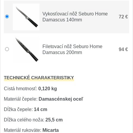
Nože Seburo SUBAJA
92
Nože Seburo HOKORI
Vykosťovací nôž Seburo Home
37
72 €
Damascus 140mm
Nože Seburo HOGANI
20
Nože Seburo WEST
21
Filetovací nôž Seburo Home
94 €
Damascus 200mm
Nože Tojiro
Nože Tojiro Shippu
2
TECHNICKÉ CHARAKTERISTIKY
Nože Tojiro Zen
Cistá hmotnosť:
0,120 kg
1
Materiál čepele:
Damascénskej oceľ
Nože Samura
Dĺžka čepele:
14 cm
Nože Samura MO-V
4
Dĺžka celého noža:
25,5 cm
Materiál rukoväte:
Micarta
Nože Samura Bamboo