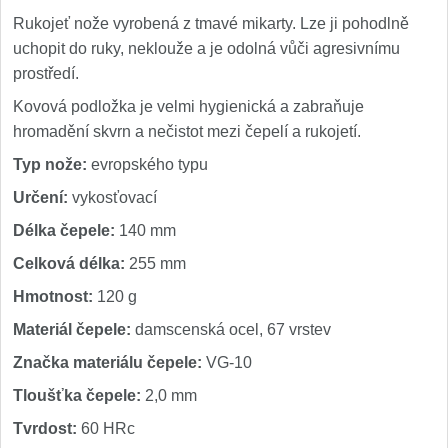
Rukojeť nože vyrobená z tmavé mikarty. Lze ji pohodlně
uchopit do ruky, neklouže a je odolná vůči agresivnímu
prostředí.
Kovová podložka je velmi hygienická a zabraňuje
hromadění skvrn a nečistot mezi čepelí a rukojetí.
Typ nože:
evropského typu
Určení:
vykosťovací
Délka čepele:
140 mm
Celková délka:
255 mm
Hmotnost:
120 g
Materiál čepele:
damscenská ocel, 67 vrstev
Značka materiálu čepele:
VG-10
Tloušťka čepele:
2,0 mm
Tvrdost:
60 HRc