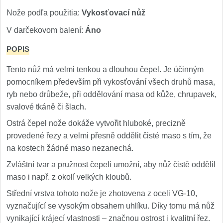
1
Nože podľa použitia:
Vykosťovací nůž
Ostřiče nožů V-Sharp
V darčekovom balení:
Áno
Brúsky na nože
POPIS
9
Tento nůž má velmi tenkou a dlouhou čepel. Je účinným
Doplnky a diely
4
pomocníkem především při vykosťování všech druhů masa,
ryb nebo drůbeže, při oddělování masa od kůže, chrupavek,
Dopredaj
11
svalové tkáně či šlach.
Ostrá čepel nože dokáže vytvořit hluboké, precizně
provedené řezy a velmi přesně oddělit čisté maso s tím, že
na kostech žádné maso nezanechá.
Zvláštní tvar a pružnost čepeli umožní, aby nůž čistě oddělil
maso i např. z okolí velkých kloubů.
Střední vrstva tohoto nože je zhotovena z oceli VG-10,
vyznačující se vysokým obsahem uhlíku. Díky tomu má nůž
vynikající krájecí vlastnosti – značnou ostrost i kvalitní řez.