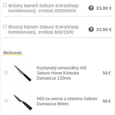
Špeciálne nože
Brúsny kameň Seburo ExtraSharp
23.80
€
kombinovaný, zrnitost 2000/5000
Vrhacie
12
Záchranárske
Brusný kámen Seburo ExtraSharp
4
23.80
€
kombinovaný, zrnitost 600/1500
Ostrenie nožov
Ostřiče nožů
Možnosti:
8
Brusné kameny
3
Kuchynský univerzálny nôž
Seburo Home Kiritsuke
54 €
Doplňky a díly
Damascus 120mm
4
Nože SEBURO
Nôž na ovocie a zeleninu Seburo
59 €
Nože Seburo SARADA
Damascus 90mm
93