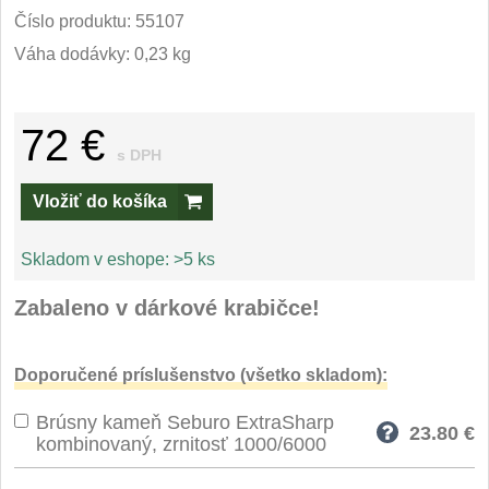
Príslušenstvo
2
Číslo produktu:
55107
Váha dodávky: 0,23 kg
Zavírací nože
Vreckové
6
72 €
s DPH
Taktické
3
Vložiť do košíka
Turistické
7
Skladom v eshope:
>5 ks
Speciální
4
Zabaleno v dárkové krabičce!
Nože s pevnou čepeľou
Doporučené príslušenstvo (všetko skladom):
Taktické
8
Brúsny kameň Seburo ExtraSharp
23.80
€
Outdoorové
kombinovaný, zrnitosť 1000/6000
9