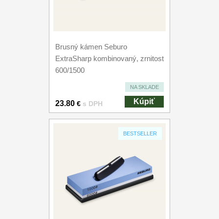
Brusný kámen Seburo
ExtraSharp kombinovaný, zrnitost
600/1500
NA SKLADE
Kúpiť
23.80
€
s DPH
BESTSELLER