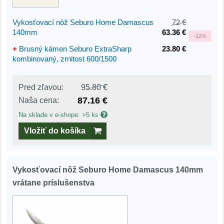
Vykosťovací nôž Seburo Home Damascus
72 €
140mm
63.36 €
-
12%
+
Brusný kámen Seburo ExtraSharp
23.80 €
kombinovaný, zrnitost 600/1500
Pred zľavou:
95.80 €
87.16 €
Naša cena:
Na sklade v e-shope: >5 ks
Vložiť do košíka
Vykosťovací nôž Seburo Home Damascus 140mm
vrátane príslušenstva