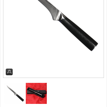
Filetovací nože
7
Nože na chleba
27
Vykosťovací nože
41
Steakové nože
2
Plátkovací nože
27
Porcovací nože
2
Sekáčky a speciální nože
15
Japonské nože
57