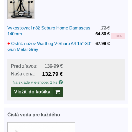
Vykosťovací nôž Seburo Home Damascus
72 €
140mm
64.80 €
-
10%
+
Ostřič nožov Warthog V-Sharp A4 15°-30°
67.99 €
Gun Metal Grey
Pred zľavou:
139.99 €
132.79 €
Naša cena:
Na sklade v e-shope: 1 ks
Vložiť do košíka
Čistá voda pre každého