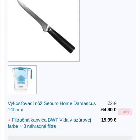
Vykosťovací nôž Seburo Home Damascus
72 €
140mm
64.80 €
-
10%
+
Filtračná kanvica BWT Vida v azúrovej
19.99 €
farbe + 3 náhradné filtre