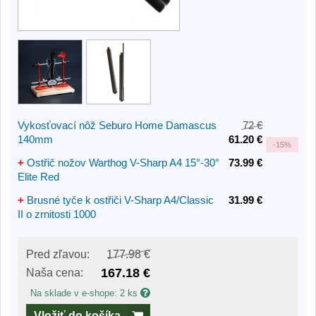
Vykosťovací nôž Seburo Home Damascus
72 €
140mm
61.20 €
-
15%
+
Ostřič nožov Warthog V-Sharp A4 15°-30°
73.99 €
Elite Red
+
Brusné tyče k ostřiči V-Sharp A4/Classic
31.99 €
II o zrnitosti 1000
Pred zľavou:
177.98 €
167.18 €
Naša cena:
Na sklade v e-shope: 2 ks
Vložiť do košíka