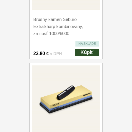
Brúsny kameň Seburo
ExtraSharp kombinovaný,
zrnitosť 1000/6000
NA SKLADE
Kúpiť
23.80
€
s DPH