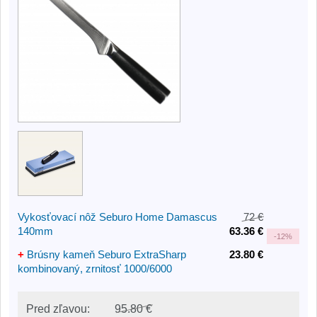
Vykosťovací nôž Seburo Home Damascus
72 €
140mm
63.36 €
-
12%
+
Brúsny kameň Seburo ExtraSharp
23.80 €
kombinovaný, zrnitosť 1000/6000
Pred zľavou:
95.80 €