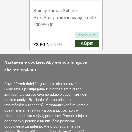
Brúsny kameň Seburo
ExtraSharp kombinovaný, zrnitost
2000/5000
NA SKLADE
Kúpiť
23.80
€
s DPH
Nastavenie cookies. Aby e-shop fungoval,
ako ste zvyknutí.
Platba a dodávka
Obchodní podmínky
Aby náš web ďalej fungoval tak, ako ho poznáte,
ukladáme a pristupujeme k informáciám z vášho
Zasady zpracovani osobnich udaju
zariadenia a spracovávame údaje o vašom správaní
na tieto účely: Ukladanie a/alebo prístup k
Reklamační řád
informáciám v zariadení, Personalizovaná reklama a
obsah, meranie reklamy a obsahu, poznatky o
okruhoch publika a vývoj produktov, Presné údaje o
Nastavenie súborov cookies
geografickej polohe a identifikácia pomocou
dopytovania zariadenia. Preto potrebujeme váš
súhlas. Súhlas môžete udeliť na všetky účely, môžete