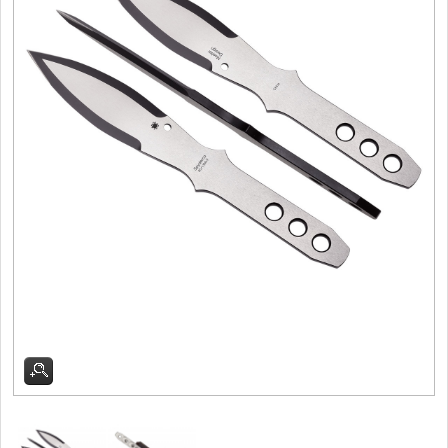
Filetovací nože
7
Nože na chleba
27
Vykosťovací nože
41
Steakové nože
2
Plátkovací nože
27
Porcovací nože
2
Sekáčky a speciální nože
15
Japonské nože
57