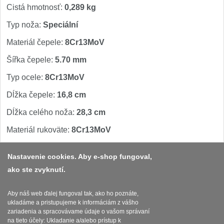
Špeciálne nože
Cistá hmotnosť:
0,289 kg
Vrhacie
Typ noža:
Speciální
12
Materiál čepele:
8Cr13MoV
Záchranárske
4
Šířka čepele:
5.70 mm
Ostrenie nožov
Typ ocele:
8Cr13MoV
Dĺžka čepele:
16,8 cm
Ostřiče nožů
8
Dĺžka celého noža:
28,3 cm
Brusné kameny
3
Materiál rukoväte:
8Cr13MoV
Doplňky a díly
4
Nastavenie cookies. Aby e-shop fungoval,
ako ste zvyknutí.
Platba a dodávka
Nože SEBURO
Obchodní podmínky
Aby náš web ďalej fungoval tak, ako ho poznáte,
Nože Seburo SARADA
93
ukladáme a pristupujeme k informáciám z vášho
Zasady zpracovani osobnich udaju
zariadenia a spracovávame údaje o vašom správaní
na tieto účely: Ukladanie a/alebo prístup k