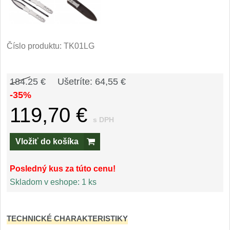
Príslušenstvo
2
Zavírací nože
Číslo produktu:
TK01LG
Vreckové
6
Taktické
184.25 €
Ušetríte: 64,55 €
3
-35%
Turistické
7
119,70 €
s DPH
Speciální
4
Vložiť do košíka
Nože s pevnou čepeľou
Posledný kus za túto cenu!
Taktické
Skladom v eshope:
1 ks
8
Outdoorové
10
TECHNICKÉ CHARAKTERISTIKY