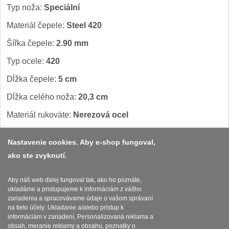
Špeciálne nože
Typ noža:
Speciální
Vrhacie
Materiál čepele:
Steel 420
12
Šířka čepele:
2.90 mm
Záchranárske
4
Typ ocele:
420
Ostrenie nožov
Dĺžka čepele:
5 cm
Dĺžka celého noža:
20,3 cm
Ostřiče nožů
8
Materiál rukoväte:
Nerezová ocel
Brusné kameny
3
Nastavenie cookies. Aby e-shop fungoval,
Doplňky a díly
ako ste zvyknutí.
4
Platba a dodávka
Nože SEBURO
Obchodní podmínky
Aby náš web ďalej fungoval tak, ako ho poznáte,
ukladáme a pristupujeme k informáciám z vášho
Zasady zpracovani osobnich udaju
zariadenia a spracovávame údaje o vašom správaní
Nože Seburo SARADA
93
na tieto účely: Ukladanie a/alebo prístup k
Reklamační řád
informáciám v zariadení, Personalizovaná reklama a
obsah, meranie reklamy a obsahu, poznatky o