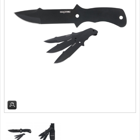
Filetovací nože
7
Nože na chleba
27
Vykosťovací nože
41
Steakové nože
2
Plátkovací nože
27
Porcovací nože
2
Sekáčky a speciální nože
15
Japonské nože
57