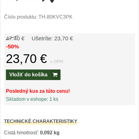
Príslušenstvo
2
Zavírací nože
Číslo produktu:
TH-80KVC3PK
Vreckové
6
47.40 €
Ušetríte: 23,70 €
-50%
Taktické
3
23,70 €
s DPH
Turistické
7
Vložiť do košíka
Speciální
4
Posledný kus za túto cenu!
Nože s pevnou čepeľou
Skladom v eshope:
1 ks
Taktické
8
TECHNICKÉ CHARAKTERISTIKY
Outdoorové
9
Cistá hmotnosť:
0,092 kg