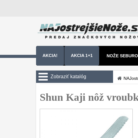
AKCIA!
AKCIA 1+1
NOŽE SEBURO
NOŽE SAMURA
Zobraziť katalóg
NAJost
Kuchyňské nôže
Shun Kaji nôž vrou
Sady nožov
9
Kuchařské nože
30
Univerzálny nože
50