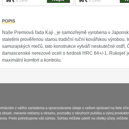
98
96
€
s DPH
€
s DPH
POPIS
Naše Premiová řada Kaji , je samozřejmě vyrobena v Japons
staletími prověřenou starou tradiční ruční kovářskou výrobou. 
samurajských mečů, tato konstrukce vytváří neskutečné ostří,
damascenské nerezové oceli o tvrdosti HRC 64+/-1. Rukojeť 
maximální komfort a kontrolu.
Platba a dodávka
Obchodní podmín
formáciám z vášho zariadenia a spracovávame údaje o vašom správaní na tieto účel
a obsah, meranie reklamy a obsahu, poznatky o okruhoch publika a vývoj produkto
enia. Preto potrebujeme váš súhlas. Súhlas môžete udeliť na všetky účely, môžete