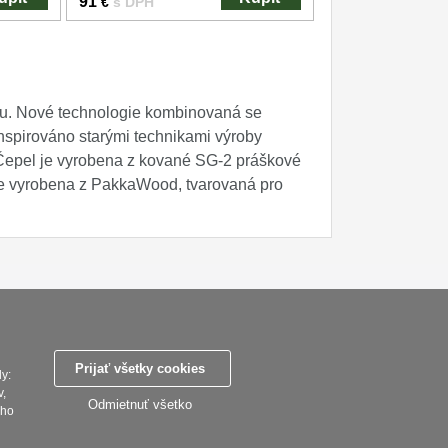
91
€
s DPH
ku. Nové technologie kombinovaná se
Inspirováno starými technikami výroby
 Čepel je vyrobena z kované SG-2 práškové
je vyrobena z PakkaWood, tvarovaná pro
ky
Zasady zpracovani osobnich udaju
Reklamační řád
Nastavenie súborov cookies
Prijať všetky cookies
y:
v,
SEBURO s.r.o. Najostrejsienoze.sk © 2015 - 2026
Odmietnuť všetko
 ho