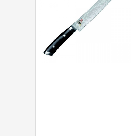
Nože na ovoce a zeleninu
43
Santoku nože
46
Nože NAKIRI
17
Filetovací nože
7
Nože na chleba
27
Vykosťovací nože
41
Steakové nože
2
Plátkovací nože
27
Porcovací nože
2
Sekáčky a speciální nože
15
Japonské nože
57