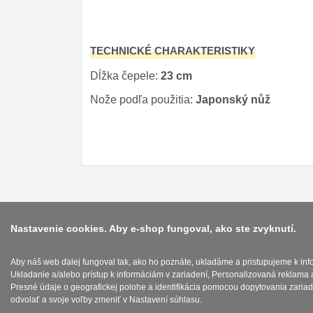
Príslušenstvo
2
TECHNICKÉ CHARAKTERISTIKY
Zavírací nože
Dĺžka čepele:
23 cm
Nože s pevnou čepeľou
Nože podľa použitia:
Japonský nůž
Špeciálne nože
Ostrenie nožov
Nože SEBURO
Nože Tojiro
Nože Samura
Nastavenie cookies. Aby e-shop fungoval, ako ste zvyknutí.
Ostřiče nožů V-Sharp
Aby náš web ďalej fungoval tak, ako ho poznáte, ukladáme a pristupujeme k in
Dopredaj
Ukladanie a/alebo prístup k informáciám v zariadení, Personalizovaná reklama 
11
Presné údaje o geografickej polohe a identifikácia pomocou dopytovania zariad
odvolať a svoje voľby zmeniť v Nastavení súhlasu.