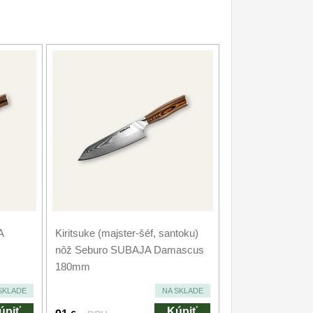
A
Kiritsuke (majster-šéf, santoku)
nôž Seburo SUBAJA Damascus
180mm
SKLADE
NA SKLADE
úpiť
Kúpiť