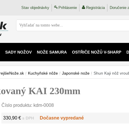
Stav objednávky
Prihlásenie
Registrácia
Doručenie a
SADY NOŽOV
NOŽE SAMURA
OSTŘIČE NOŽŮ V-SHARP
 KAIJU
rejšieNože.sk
/
Kuchyňské nôže
/
Japonské nože
/
Shun Kaji nôž vro
bkovaný KAI 230mm
Číslo produktu:
kdm-0008
330,90 €
Dočasne vypredané
s DPH