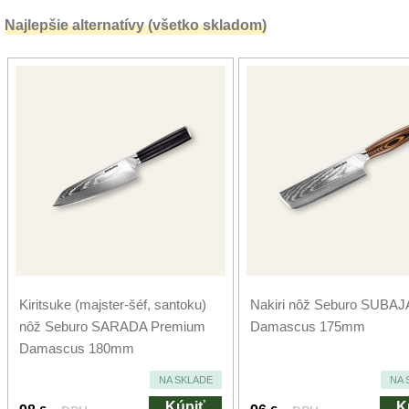
Najlepšie alternatívy (všetko skladom)
Kiritsuke (majster-šéf, santoku)
Nakiri nôž Seburo SUBAJ
nôž Seburo SARADA Premium
Damascus 175mm
Damascus 180mm
NA SKLADE
NA 
Kúpiť
K