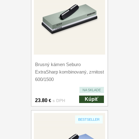
Brusný kámen Seburo
ExtraSharp kombinovaný, zrnitost
600/1500
NA SKLADE
Kúpiť
23.80
€
s DPH
BESTSELLER