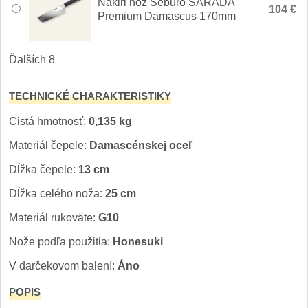
Nakiri nôž Seburo SARADA
1
104 €
Premium Damascus 170mm
Ostřiče nožů V-Sharp
Ďalších 8
Brúsky na nože
9
TECHNICKÉ CHARAKTERISTIKY
Doplnky a diely
4
Cistá hmotnosť:
0,135 kg
Dopredaj
11
Materiál čepele:
Damascénskej oceľ
Dĺžka čepele:
13 cm
Dĺžka celého noža:
25 cm
Materiál rukoväte:
G10
Nože podľa použitia:
Honesuki
V darčekovom balení:
Áno
POPIS