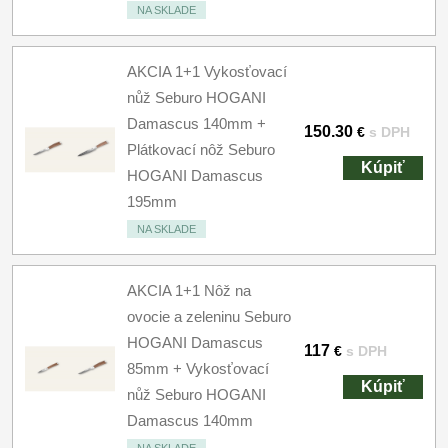
NA SKLADE
AKCIA 1+1 Vykosťovací
nůž Seburo HOGANI
Damascus 140mm +
150.30
€
s DPH
Plátkovací nôž Seburo
Kúpiť
HOGANI Damascus
195mm
NA SKLADE
AKCIA 1+1 Nôž na
ovocie a zeleninu Seburo
HOGANI Damascus
117
€
s DPH
85mm + Vykosťovací
Kúpiť
nůž Seburo HOGANI
Damascus 140mm