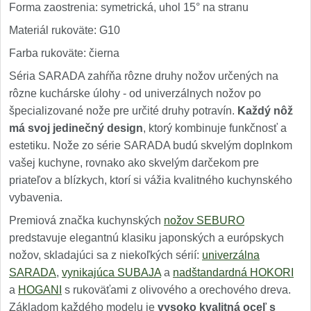
Forma zaostrenia: symetrická, uhol 15° na stranu
Materiál rukoväte: G10
Farba rukoväte: čierna
Séria SARADA zahŕňa rôzne druhy nožov určených na
rôzne kuchárske úlohy - od univerzálnych nožov po
špecializované nože pre určité druhy potravín.
Každý nôž
má svoj jedinečný design
, ktorý kombinuje funkčnosť a
estetiku. Nože zo série SARADA budú skvelým doplnkom
vašej kuchyne, rovnako ako skvelým darčekom pre
priateľov a blízkych, ktorí si vážia kvalitného kuchynského
vybavenia.
Premiová značka kuchynských
nožov SEBURO
predstavuje elegantnú klasiku japonských a európskych
nožov, skladajúci sa z niekoľkých sérií:
univerzálna
SARADA
,
vynikajúca SUBAJA
a
nadštandardná HOKORI
a
HOGANI
s rukoväťami z olivového a orechového dreva.
Základom každého modelu je
vysoko kvalitná oceľ s