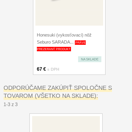
Honesuki (vykosťovací) nôž
Seburo SARADA...
PRÁVE
PREZERANÝ PRODUKT
NA SKLADE
67 €
s DPH
ODPORÚČAME ZAKÚPIŤ SPOLOČNE S
TOVAROM (VŠETKO NA SKLADE):
1-3 z 3