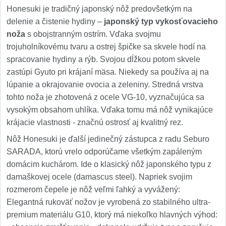
Honesuki je tradičný japonský nôž predovšetkým na
delenie a čistenie hydiny –
japonský typ vykosťovacieho
noža
s obojstranným ostrím. Vďaka svojmu
trojuholníkovému tvaru a ostrej špičke sa skvele hodí na
spracovanie hydiny a rýb. Svojou dĺžkou potom skvele
zastúpi Gyuto pri krájaní mäsa. Niekedy sa používa aj na
lúpanie a okrajovanie ovocia a zeleniny. Stredná vrstva
tohto noža je zhotovená z ocele VG-10, vyznačujúca sa
vysokým obsahom uhlíka. Vďaka tomu má nôž vynikajúce
krájacie vlastnosti - značnú ostrosť aj kvalitný rez.
Nôž Honesuki je ďalší jedinečný zástupca z radu Seburo
SARADA, ktorú vrelo odporúčame všetkým zapáleným
domácim kuchárom. Ide o klasický nôž japonského typu z
damaškovej ocele (damascus steel). Napriek svojim
rozmerom čepele je nôž veľmi ľahký a vyvážený:
Elegantná rukoväť nožov je vyrobená zo stabilného ultra-
premium materiálu G10, ktorý má niekoľko hlavných výhod: