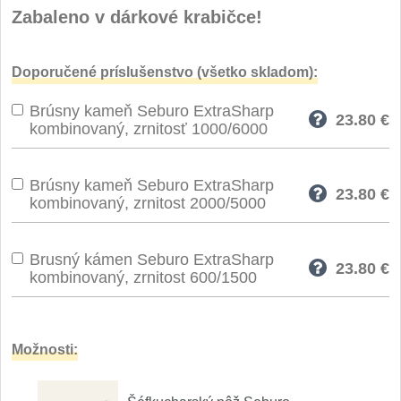
Špeciálne nože
Zabaleno v dárkové krabičce!
Vrhacie
12
Doporučené príslušenstvo (všetko skladom):
Záchranárske
4
Brúsny kameň Seburo ExtraSharp
23.80
€
kombinovaný, zrnitosť 1000/6000
Ostrenie nožov
Ostřiče nožů
Brúsny kameň Seburo ExtraSharp
7
23.80
€
kombinovaný, zrnitost 2000/5000
Brusné kameny
3
Brusný kámen Seburo ExtraSharp
Doplňky a díly
23.80
€
4
kombinovaný, zrnitost 600/1500
Nože SEBURO
Možnosti:
Nože Seburo SARADA
93