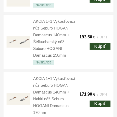
NA SKLADE
AKCIA 1+1 Vykosťovací
nůž Seburo HOGANI
Damascus 140mm +
193.50
€
s DPH
Šéfkucharský nôž
Kúpiť
Seburo HOGANI
Damascus 250mm
NA SKLADE
AKCIA 1+1 Vykosťovací
nůž Seburo HOGANI
Damascus 140mm +
171.90
€
s DPH
Nakiri nôž Seburo
Kúpiť
HOGANI Damascus
170mm