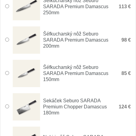
Nože Seburo SUBAJA
Šéfkucharský nôž Seburo
92
SARADA Premium Damascus
113 €
250mm
Nože Seburo HOKORI
37
Nože Seburo HOGANI
20
Šéfkucharský nôž Seburo
SARADA Premium Damascus
98 €
Nože Seburo WEST
200mm
21
Nože Tojiro
Šéfkucharský nôž Seburo
SARADA Premium Damascus
85 €
Nože Tojiro Shippu
2
150mm
Nože Tojiro Zen
1
Sekáček Seburo SARADA
Nože Samura
Premium Chopper Damascus
124 €
180mm
Nože Samura MO-V
4
Nože Samura Bamboo