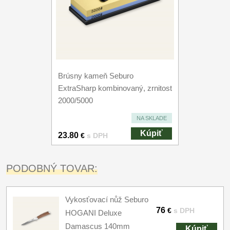
Brúsny kameň Seburo
ExtraSharp kombinovaný, zrnitost
2000/5000
NA SKLADE
Kúpiť
23.80
€
s DPH
PODOBNÝ TOVAR:
Vykosťovací nůž Seburo
76
€
s DPH
HOGANI Deluxe
Damascus 140mm
Kúpiť