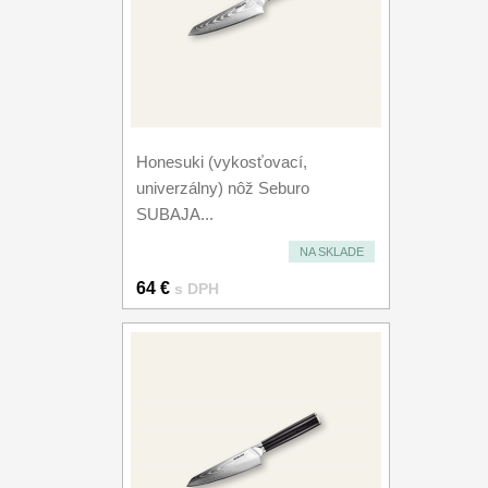
Honesuki (vykosťovací,
univerzálny) nôž Seburo
SUBAJA...
NA SKLADE
64 €
s DPH