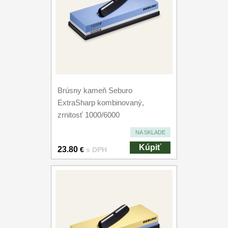
Brúsny kameň Seburo
ExtraSharp kombinovaný,
zrnitosť 1000/6000
NA SKLADE
Kúpiť
23.80
€
s DPH