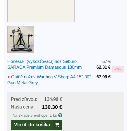
Honesuki (vykosťovací) nôž Seburo
67 €
SARADA Premium Damascus 130mm
62.31 €
-
7%
+
Ostřič nožov Warthog V-Sharp A4 15°-30°
67.99 €
Gun Metal Grey
Pred zľavou:
134.99 €
130.30 €
Naša cena:
Na sklade v e-shope: 1 ks
Vložiť do košíka