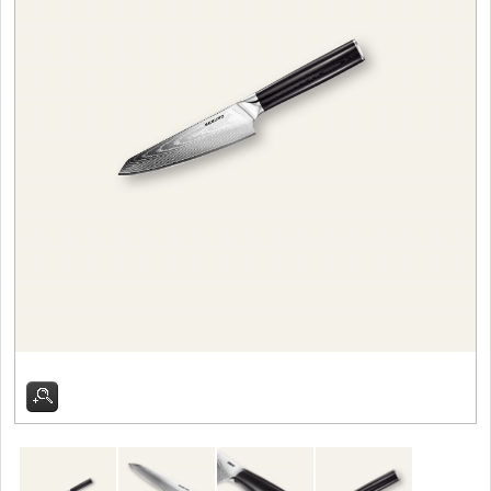
Filetovací nože
7
Nože na chleba
27
Vykosťovací nože
41
Steakové nože
2
Plátkovací nože
27
Porcovací nože
2
Sekáčky a speciální nože
15
Japonské nože
57