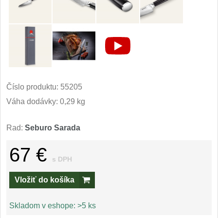
Príslušenstvo
2
Zavírací nože
Vreckové
6
Taktické
3
Číslo produktu:
55205
Turistické
Váha dodávky: 0,29 kg
7
Speciální
4
Rad:
Seburo Sarada
Nože s pevnou čepeľou
67 €
s DPH
Taktické
8
Vložiť do košíka
Outdoorové
9
Skladom v eshope:
>5 ks