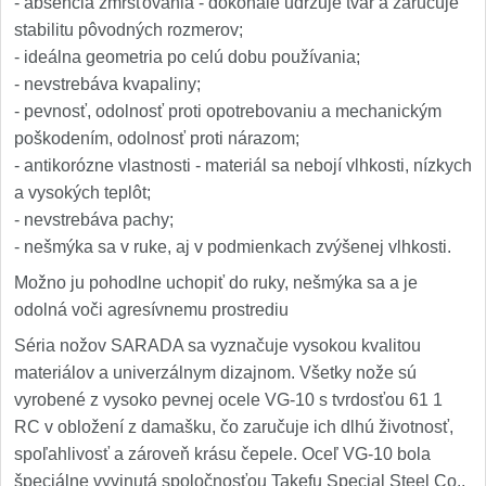
- absencia zmršťovania - dokonale udržuje tvar a zaručuje
stabilitu pôvodných rozmerov;
- ideálna geometria po celú dobu používania;
- nevstrebáva kvapaliny;
- pevnosť, odolnosť proti opotrebovaniu a mechanickým
poškodením, odolnosť proti nárazom;
- antikorózne vlastnosti - materiál sa nebojí vlhkosti, nízkych
a vysokých teplôt;
- nevstrebáva pachy;
- nešmýka sa v ruke, aj v podmienkach zvýšenej vlhkosti.
Možno ju pohodlne uchopiť do ruky, nešmýka sa a je
odolná voči agresívnemu prostrediu
Séria nožov SARADA sa vyznačuje vysokou kvalitou
materiálov a univerzálnym dizajnom. Všetky nože sú
vyrobené z vysoko pevnej ocele VG-10 s tvrdosťou 61 1
RC v obložení z damašku, čo zaručuje ich dlhú životnosť,
spoľahlivosť a zároveň krásu čepele. Oceľ VG-10 bola
špeciálne vyvinutá spoločnosťou Takefu Special Steel Co.,