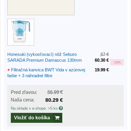
Honesuki (vykosťovací) nôž Seburo
67 €
SARADA Premium Damascus 130mm
60.30 €
-
10%
+
Filtračná kanvica BWT Vida v azúrovej
19.99 €
farbe + 3 náhradné filtre
Pred zľavou:
86.99 €
80.29 €
Naša cena:
Na sklade v e-shope: >5 ks
Vložiť do košíka