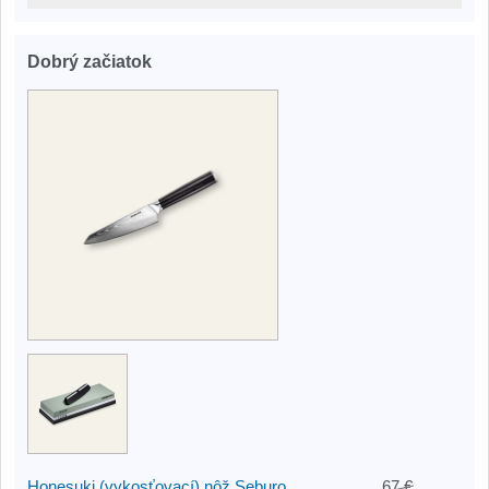
Dobrý začiatok
Honesuki (vykosťovací) nôž Seburo
67 €