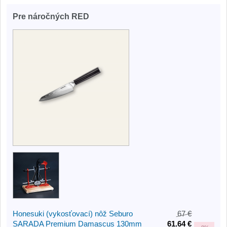
Pre náročných RED
Honesuki (vykosťovací) nôž Seburo
67 €
SARADA Premium Damascus 130mm
61.64 €