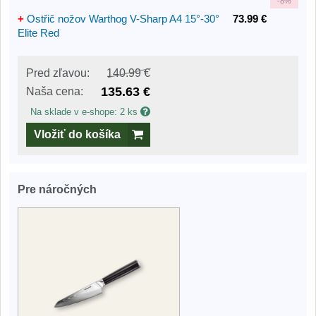
-
8%
+
Ostřič nožov Warthog V-Sharp A4 15°-30°
73.99 €
Elite Red
Pred zľavou:
140.99 €
135.63 €
Naša cena:
Na sklade v e-shope: 2 ks
Vložiť do košíka
Pre náročných