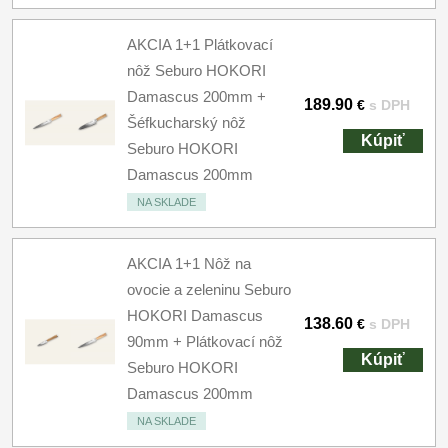
AKCIA 1+1 Plátkovací
nôž Seburo HOKORI
Damascus 200mm +
189.90
€
s DPH
Šéfkucharský nôž
Kúpiť
Seburo HOKORI
Damascus 200mm
NA SKLADE
AKCIA 1+1 Nôž na
ovocie a zeleninu Seburo
HOKORI Damascus
138.60
€
s DPH
90mm + Plátkovací nôž
Kúpiť
Seburo HOKORI
Damascus 200mm
NA SKLADE