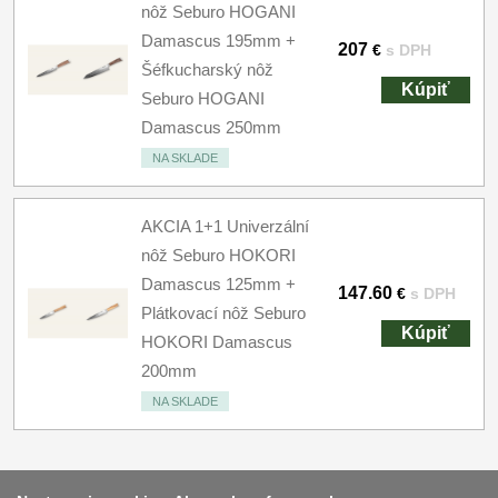
nôž Seburo HOGANI
Damascus 195mm +
207
€
s DPH
Šéfkucharský nôž
Kúpiť
Seburo HOGANI
Damascus 250mm
NA SKLADE
AKCIA 1+1 Univerzální
nôž Seburo HOKORI
Damascus 125mm +
147.60
€
s DPH
Plátkovací nôž Seburo
Kúpiť
HOKORI Damascus
200mm
NA SKLADE