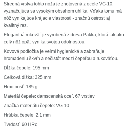
Stredná vrstva tohto noža je zhotovená z ocele VG-10,
vyznačujúca sa vysokým obsahom uhlíka. Vďaka tomu má
nôž vynikajúce krájacie vlastnosti - značnú ostrosť aj
kvalitný rez.
Elegantná rukoväť je vyrobená z dreva Pakka, ktorá tak ako
celý nôž opäť vyniká svojou odolnosťou.
Kovová podložka je veľmi hygienická a zabraňuje
hromadeniu škvŕn a nečistôt medzi čepeľou a rukoväťou.
Dĺžka čepele: 195 mm
Celková dĺžka: 325 mm
Hmotnosť: 185 g
Materiál čepele: damscenská oceľ, 67 vrstiev
Značka materiálu čepele: VG-10
Hrúbka čepele: 2,1 mm
Tvrdosť: 60 HRc