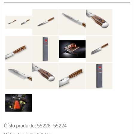
Príslušenstvo
2
Zavírací nože
Vreckové
6
Taktické
3
Turistické
7
Speciální
4
Nože s pevnou čepeľou
Taktické
8
Outdoorové
9
Číslo produktu:
55228+55224