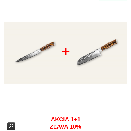
Filetovací nože
7
Nože na chleba
27
Vykosťovací nože
41
+
Steakové nože
2
Plátkovací nože
27
Porcovací nože
2
Sekáčky a speciální nože
15
Japonské nože
AKCIA 1+1
57
ZĽAVA 10%