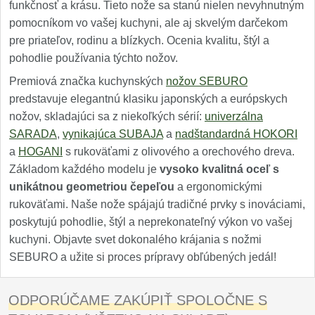
funkčnosť a krásu. Tieto nože sa stanú nielen nevyhnutným
pomocníkom vo vašej kuchyni, ale aj skvelým darčekom
pre priateľov, rodinu a blízkych. Ocenia kvalitu, štýl a
pohodlie používania týchto nožov.
Premiová značka kuchynských
nožov SEBURO
predstavuje elegantnú klasiku japonských a európskych
nožov, skladajúci sa z niekoľkých sérií:
univerzálna
SARADA
,
vynikajúca SUBAJA
a
nadštandardná HOKORI
a
HOGANI
s rukoväťami z olivového a orechového dreva.
Základom každého modelu je
vysoko kvalitná oceľ s
unikátnou geometriou čepeľou
a ergonomickými
rukoväťami. Naše nože spájajú tradičné prvky s inováciami,
poskytujú pohodlie, štýl a neprekonateľný výkon vo vašej
kuchyni. Objavte svet dokonalého krájania s nožmi
SEBURO a užite si proces prípravy obľúbených jedál!
ODPORÚČAME ZAKÚPIŤ SPOLOČNE S