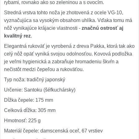
rybami, rovnako ako so zeleninou a s ovocím.
Stredná vrstva tohto noža je zhotovená z ocele VG-10,
vyznačujúca sa vysokým obsahom uhlíka. Vďaka tomu má
nôž vynikajúce krájacie vlastnosti -
značnú ostrosť aj
kvalitný rez
.
Elegantná rukoväť je vyrobená z dreva Pakka, ktorá tak ako
celý nôž opäť vyniká svojou odolnosťou. Kovová podložka
je veľmi hygienická a zabraňuje hromadeniu škvŕn a
nečistôt medzi čepeľou a rukoväťou.
Typ noža: tradičný japonský
Určenie: Santoku (šéfkuchársky)
Dĺžka čepele: 175 mm
Celková dĺžka: 305 mm
Hmotnosť: 225 g
Materiál čepele: damscenská oceľ, 67 vrstiev