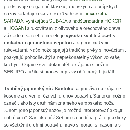
predstavuje elegantnú klasiku japonských a európskych
nožov, skladajúci sa z niekoľkých sérií:
univerzálna
SARADA
,
vynikajúca SUBAJA
a
nadštandardná HOKORI
a
HOGANI
s rukoväťami z olivového a orechového dreva.
Základom každého modelu je
vysoko kvalitná oceľ s
unikátnou geometriou čepeľou
a ergonomickými
rukoväťami. Naše nože spájajú tradičné prvky s inováciami,
poskytujú pohodlie, štýl a neprekonateľný výkon vo vašej
kuchyni. Objavte svet dokonalého krájania s nožmi
SEBURO a užite si proces prípravy obľúbených jedál!
Tradičný japonský nôž Santoku
sa používa na krájanie,
kosenie a drvenie rôznych druhov potravín. Santoku možno
označiť ako istý druh nám známeho európskeho noža
„Chef“, jeho japonský názov je možné interpretovať ako „tri
dobré veci“. Santoku nôž Seburo sa hodí na prácu prakticky
so všetkými druhmi potravín, hravo si poradí s mäsom a s