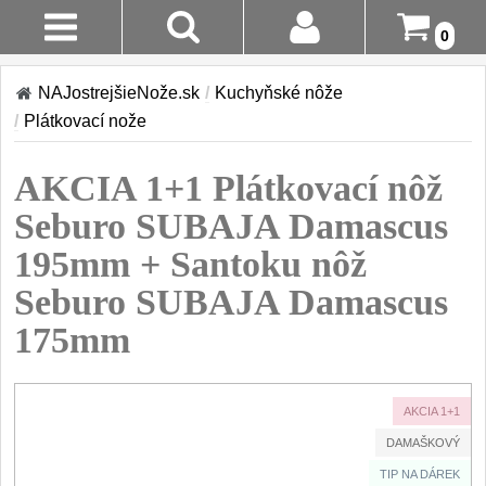
0
Stav
Akcia!
NAJostrejšieNože.sk
/
Kuchyňské nôže
Objednávky
/
Plátkovací nože
Kuchyňské nôže
Prihlásenie
AKCIA 1+1 Plátkovací nôž
Sady nožov
9
Registrácia
Seburo SUBAJA Damascus
Kuchařské nože
30
195mm + Santoku nôž
Doručenie
A Platba
Seburo SUBAJA Damascus
Univerzálny nože
50
175mm
Vrátenie Do
Nože na ovoce a
zeleninu
14 Dní
43
AKCIA 1+1
Santoku nože
Reklamácia
46
DAMAŠKOVÝ
Nože NAKIRI
Kontakty
TIP NA DÁREK
17