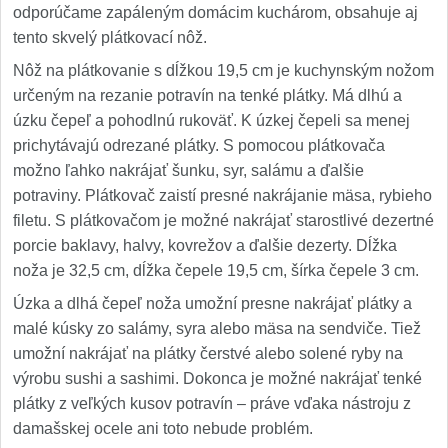
odporúčame zapáleným domácim kuchárom, obsahuje aj
tento skvelý plátkovací nôž.
Nôž na plátkovanie s dĺžkou 19,5 cm je kuchynským nožom
určeným na rezanie potravín na tenké plátky. Má dlhú a
úzku čepeľ a pohodlnú rukoväť. K úzkej čepeli sa menej
prichytávajú odrezané plátky. S pomocou plátkovača
možno ľahko nakrájať šunku, syr, salámu a ďalšie
potraviny. Plátkovač zaistí presné nakrájanie mäsa, rybieho
filetu. S plátkovačom je možné nakrájať starostlivé dezertné
porcie baklavy, halvy, kovrežov a ďalšie dezerty. Dĺžka
noža je 32,5 cm, dĺžka čepele 19,5 cm, šírka čepele 3 cm.
Úzka a dlhá čepeľ noža umožní presne nakrájať plátky a
malé kúsky zo salámy, syra alebo mäsa na sendviče. Tiež
umožní nakrájať na plátky čerstvé alebo solené ryby na
výrobu sushi a sashimi. Dokonca je možné nakrájať tenké
plátky z veľkých kusov potravín – práve vďaka nástroju z
damašskej ocele ani toto nebude problém.