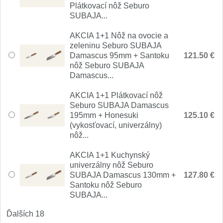
1
Plátkovací nôž Seburo
SUBAJA...
Ostřiče nožů V-Sharp
AKCIA 1+1 Nôž na ovocie a
zeleninu Seburo SUBAJA
Brúsky na nože
9
Damascus 95mm + Santoku
121.50 €
nôž Seburo SUBAJA
Doplnky a diely
Damascus...
4
AKCIA 1+1 Plátkovací nôž
Dopredaj
11
Seburo SUBAJA Damascus
195mm + Honesuki
125.10 €
(vykosťovací, univerzálny)
nôž...
AKCIA 1+1 Kuchynský
univerzálny nôž Seburo
SUBAJA Damascus 130mm +
127.80 €
Santoku nôž Seburo
SUBAJA...
Ďalších 18