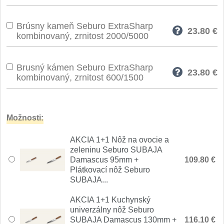
Nože Seburo SUBAJA
92
Nože Seburo HOKORI
Brúsny kameň Seburo ExtraSharp
37
23.80
€
kombinovaný, zrnitost 2000/5000
Nože Seburo HOGANI
20
Brusný kámen Seburo ExtraSharp
23.80
€
Nože Seburo WEST
kombinovaný, zrnitost 600/1500
21
Nože Tojiro
Možnosti:
Nože Tojiro Shippu
2
AKCIA 1+1 Nôž na ovocie a
Nože Tojiro Zen
zeleninu Seburo SUBAJA
1
Damascus 95mm +
109.80 €
Plátkovací nôž Seburo
Nože Samura
SUBAJA...
Nože Samura MO-V
AKCIA 1+1 Kuchynský
4
univerzálny nôž Seburo
SUBAJA Damascus 130mm +
116.10 €
Nože Samura Bamboo