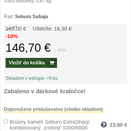
Špeciálne nože
Váha dodávky: 0,87 kg
Vrhacie
Rad:
Seburo Subaja
12
163.00 €
Ušetríte: 16,30 €
Záchranárske
4
-10%
146,70 €
Ostrenie nožov
s DPH
Ostřiče nožů
8
Vložiť do košíka
Brusné kameny
3
Skladom v eshope:
>5 ks
Doplňky a díly
4
Zabaleno v dárkové krabičce!
Nože SEBURO
Doporučené príslušenstvo (všetko skladom):
Nože Seburo SARADA
93
Brúsny kameň Seburo ExtraSharp
23.80
€
kombinovaný, zrnitosť 1000/6000