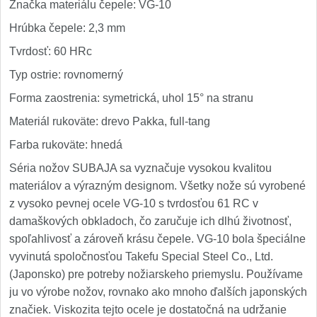
Značka materiálu čepele: VG-10
Hrúbka čepele: 2,3 mm
Tvrdosť: 60 HRc
Typ ostrie: rovnomerný
Forma zaostrenia: symetrická, uhol 15° na stranu
Materiál rukoväte: drevo Pakka, full-tang
Farba rukoväte: hnedá
Séria nožov SUBAJA sa vyznačuje vysokou kvalitou
materiálov a výrazným designom. Všetky nože sú vyrobené
z vysoko pevnej ocele VG-10 s tvrdosťou 61 RC v
damaškových obkladoch, čo zaručuje ich dlhú životnosť,
spoľahlivosť a zároveň krásu čepele. VG-10 bola špeciálne
vyvinutá spoločnosťou Takefu Special Steel Co., Ltd.
(Japonsko) pre potreby nožiarskeho priemyslu. Používame
ju vo výrobe nožov, rovnako ako mnoho ďalších japonských
značiek. Viskozita tejto ocele je dostatočná na udržanie