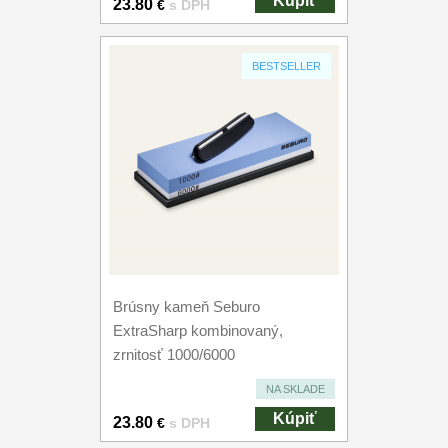
Kúpiť
23.80
€
s DPH
BESTSELLER
Brúsny kameň Seburo
ExtraSharp kombinovaný,
zrnitosť 1000/6000
NA SKLADE
Kúpiť
23.80
€
s DPH