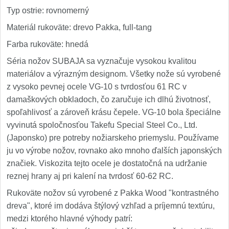
Typ ostrie: rovnomerný
Materiál rukoväte: drevo Pakka, full-tang
Farba rukoväte: hnedá
Séria nožov SUBAJA sa vyznačuje vysokou kvalitou
materiálov a výrazným designom. Všetky nože sú vyrobené
z vysoko pevnej ocele VG-10 s tvrdosťou 61 RC v
damaškových obkladoch, čo zaručuje ich dlhú životnosť,
spoľahlivosť a zároveň krásu čepele. VG-10 bola špeciálne
vyvinutá spoločnosťou Takefu Special Steel Co., Ltd.
(Japonsko) pre potreby nožiarskeho priemyslu. Používame
ju vo výrobe nožov, rovnako ako mnoho ďalších japonských
značiek. Viskozita tejto ocele je dostatočná na udržanie
reznej hrany aj pri kalení na tvrdosť 60-62 RC.
Rukoväte nožov sú vyrobené z Pakka Wood "kontrastného
dreva", ktoré im dodáva štýlový vzhľad a príjemnú textúru,
medzi ktorého hlavné výhody patrí: