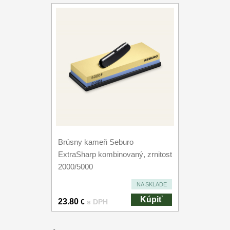
Brúsny kameň Seburo
ExtraSharp kombinovaný, zrnitost
2000/5000
NA SKLADE
Kúpiť
23.80
€
s DPH