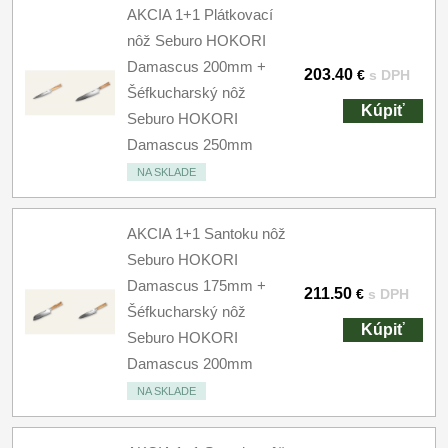
AKCIA 1+1 Plátkovací
nôž Seburo HOKORI
Damascus 200mm +
203.40
€
s DPH
Šéfkucharský nôž
Kúpiť
Seburo HOKORI
Damascus 250mm
NA SKLADE
AKCIA 1+1 Santoku nôž
Seburo HOKORI
Damascus 175mm +
211.50
€
s DPH
Šéfkucharský nôž
Kúpiť
Seburo HOKORI
Damascus 200mm
NA SKLADE