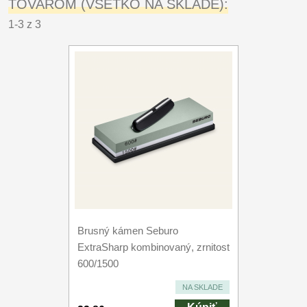
TOVAROM (VŠETKO NA SKLADE):
1-3 z 3
Brusný kámen Seburo
ExtraSharp kombinovaný, zrnitost
600/1500
NA SKLADE