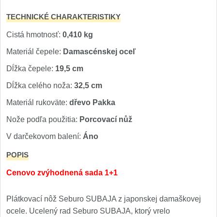
TECHNICKÉ CHARAKTERISTIKY
Cistá hmotnosť:
0,410 kg
Materiál čepele:
Damascénskej oceľ
Dĺžka čepele:
19,5 cm
Dĺžka celého noža:
32,5 cm
Materiál rukoväte:
dřevo Pakka
Nože podľa použitia:
Porcovací nůž
V darčekovom balení:
Áno
POPIS
Cenovo zvýhodnená sada 1+1
Plátkovací nôž Seburo SUBAJA z japonskej damaškovej
ocele. Ucelený rad Seburo SUBAJA, ktorý vrelo