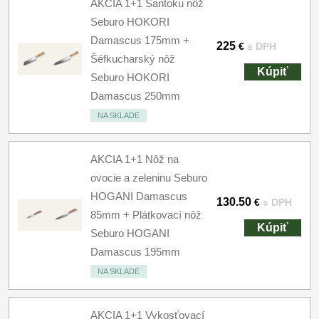
AKCIA 1+1 Santoku nôž
Seburo HOKORI
Damascus 175mm +
225
€
s DPH
Šéfkucharský nôž
Kúpiť
Seburo HOKORI
Damascus 250mm
NA SKLADE
AKCIA 1+1 Nôž na
ovocie a zeleninu Seburo
HOGANI Damascus
130.50
€
s DPH
85mm + Plátkovací nôž
Kúpiť
Seburo HOGANI
Damascus 195mm
NA SKLADE
AKCIA 1+1 Vykosťovací