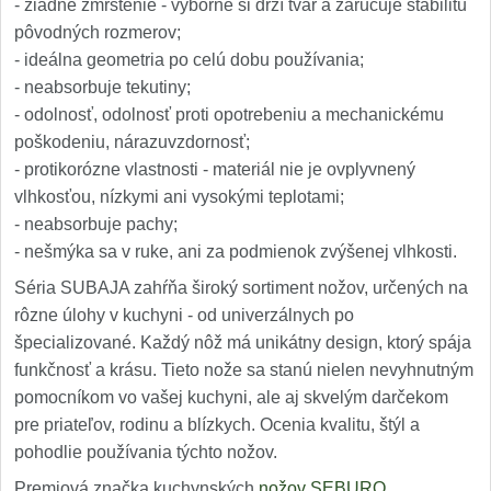
- žiadne zmrštenie - výborne si drží tvar a zaručuje stabilitu
pôvodných rozmerov;
- ideálna geometria po celú dobu používania;
- neabsorbuje tekutiny;
- odolnosť, odolnosť proti opotrebeniu a mechanickému
poškodeniu, nárazuvzdornosť;
- protikorózne vlastnosti - materiál nie je ovplyvnený
vlhkosťou, nízkymi ani vysokými teplotami;
- neabsorbuje pachy;
- nešmýka sa v ruke, ani za podmienok zvýšenej vlhkosti.
Séria SUBAJA zahŕňa široký sortiment nožov, určených na
rôzne úlohy v kuchyni - od univerzálnych po
špecializované. Každý nôž má unikátny design, ktorý spája
funkčnosť a krásu. Tieto nože sa stanú nielen nevyhnutným
pomocníkom vo vašej kuchyni, ale aj skvelým darčekom
pre priateľov, rodinu a blízkych. Ocenia kvalitu, štýl a
pohodlie používania týchto nožov.
Premiová značka kuchynských
nožov SEBURO