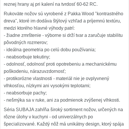
reznej hrany aj pri kalení na tvrdosť 60-62 RC.
Rukoväte nožov sú vyrobené z Pakka Wood "kontrastného
dreva", ktoré im dodáva štýlový vzhľad a príjemnú textúru,
medzi ktorého hlavné výhody patrí:
- žiadne zmrštenie - výborne si drží tvar a zaručuje stabilitu
pôvodných rozmerov;
- ideálna geometria po celú dobu používania;
- neabsorbuje tekutiny;
- odolnosť, odolnosť proti opotrebeniu a mechanickému
poškodeniu, nárazuvzdornosť;
- protikorózne vlastnosti - materiál nie je ovplyvnený
vlhkosťou, nízkymi ani vysokými teplotami;
- neabsorbuje pachy;
- nešmýka sa v ruke, ani za podmienok zvýšenej vlhkosti.
Séria SUBAJA zahŕňa široký sortiment nožov, určených na
rôzne úlohy v kuchyni - od univerzálnych po
špecializované. Každý nôž má unikátny design, ktorý spája