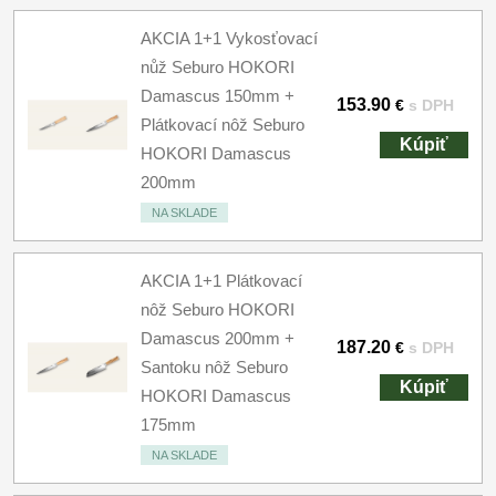
AKCIA 1+1 Vykosťovací
nůž Seburo HOKORI
Damascus 150mm +
153.90
€
s DPH
Plátkovací nôž Seburo
Kúpiť
HOKORI Damascus
200mm
NA SKLADE
AKCIA 1+1 Plátkovací
nôž Seburo HOKORI
Damascus 200mm +
187.20
€
s DPH
Santoku nôž Seburo
Kúpiť
HOKORI Damascus
175mm
NA SKLADE