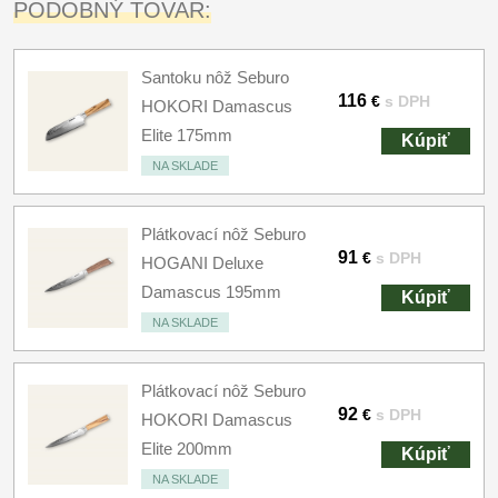
PODOBNÝ TOVAR:
Santoku nôž Seburo
116
€
s DPH
HOKORI Damascus
Elite 175mm
Kúpiť
NA SKLADE
Plátkovací nôž Seburo
91
€
s DPH
HOGANI Deluxe
Damascus 195mm
Kúpiť
NA SKLADE
Plátkovací nôž Seburo
92
€
s DPH
HOKORI Damascus
Elite 200mm
Kúpiť
NA SKLADE