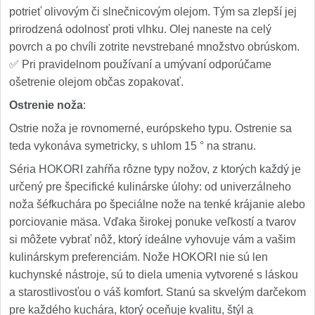
potrieť olivovým či slnečnicovým olejom. Tým sa zlepší jej
prirodzená odolnosť proti vlhku. Olej naneste na celý
povrch a po chvíli zotrite nevstrebané množstvo obrúskom.
✅ Pri pravidelnom používaní a umývaní odporúčame
ošetrenie olejom občas zopakovať.
Ostrenie noža
:
Ostrie noža je rovnomerné, európskeho typu. Ostrenie sa
teda vykonáva symetricky, s uhlom 15 ° na stranu.
Séria HOKORI zahŕňa rôzne typy nožov, z ktorých každý je
určený pre špecifické kulinárske úlohy: od univerzálneho
noža šéfkuchára po špeciálne nože na tenké krájanie alebo
porciovanie mäsa. Vďaka širokej ponuke veľkostí a tvarov
si môžete vybrať nôž, ktorý ideálne vyhovuje vám a vašim
kulinárskym preferenciám. Nože HOKORI nie sú len
kuchynské nástroje, sú to diela umenia vytvorené s láskou
a starostlivosťou o váš komfort. Stanú sa skvelým darčekom
pre každého kuchára, ktorý oceňuje kvalitu, štýl a