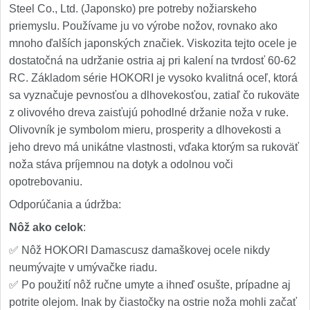
Steel Co., Ltd. (Japonsko) pre potreby nožiarskeho
priemyslu. Používame ju vo výrobe nožov, rovnako ako
mnoho ďalších japonských značiek. Viskozita tejto ocele je
dostatočná na udržanie ostria aj pri kalení na tvrdosť 60-62
RC. Základom série HOKORI je vysoko kvalitná oceľ, ktorá
sa vyznačuje pevnosťou a dlhovekosťou, zatiaľ čo rukoväte
z olivového dreva zaisťujú pohodlné držanie noža v ruke.
Olivovník je symbolom mieru, prosperity a dlhovekosti a
jeho drevo má unikátne vlastnosti, vďaka ktorým sa rukoväť
noža stáva príjemnou na dotyk a odolnou voči
opotrebovaniu.
Odporúčania a údržba:
Nôž ako celok
:
✅ Nôž HOKORI Damascusz damaškovej ocele nikdy
neumývajte v umývačke riadu.
✅ Po použití nôž ručne umyte a ihneď osušte, prípadne aj
potrite olejom. Inak by čiastočky na ostrie noža mohli začať