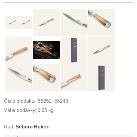
Príslušenstvo
2
Zavírací nože
Vreckové
6
Taktické
3
Turistické
7
Speciální
4
Nože s pevnou čepeľou
Číslo produktu:
55252+55248
Taktické
8
Váha dodávky: 0,65 kg
Outdoorové
9
Rad:
Seburo Hokori