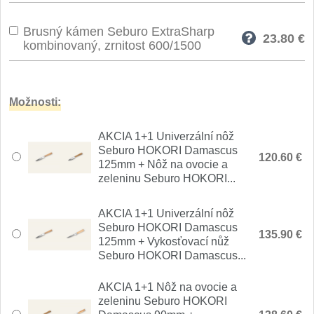
Nože Seburo SUBAJA
92
Brusný kámen Seburo ExtraSharp
Nože Seburo HOKORI
23.80
€
37
kombinovaný, zrnitost 600/1500
Nože Seburo HOGANI
20
Nože Seburo WEST
Možnosti:
21
AKCIA 1+1 Univerzální nôž
Nože Tojiro
Seburo HOKORI Damascus
120.60 €
125mm + Nôž na ovocie a
Nože Tojiro Shippu
2
zeleninu Seburo HOKORI...
Nože Tojiro Zen
1
AKCIA 1+1 Univerzální nôž
Seburo HOKORI Damascus
135.90 €
125mm + Vykosťovací nůž
Nože Samura
Seburo HOKORI Damascus...
Nože Samura MO-V
4
AKCIA 1+1 Nôž na ovocie a
zeleninu Seburo HOKORI
Nože Samura Bamboo