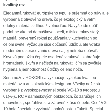
kvalitný rez
.
Elegantná rukoväť európskeho typu je príjemná do ruky a je
vyrobená z olivového dreva, čo je ekologický a veľmi
odolný materiál s dlhou životnosťou. Navyše ide opäť,
podobne ako pri damaškovej oceli, o tisíce rokov starý
materiál preverený rokmi používania v kuchyniach po
celom svete. Vyžaduje síce občasnú údržbu, ale vďaka
modernému spracovaniu dreva sa jej netreba obávať.
Kovová podložka čepele osadená v rukoväti zabraňuje
hromadeniu škvŕn a nečistôt na rukoväti, čím sa zvyšuje
hygiena a jednoduchosť údržby celého noža.
Séria nožov HOKORI sa vyznačuje vysokou kvalitou
materiálov a aristokratickým designom. Všetky nože sú
vyrobené z vysokopevnostnej ocele VG-10 s tvrdosťou
61(+/-)1 RC v damaskových obkladoch, čo zaručuje ich
dlhovekosť, spoľahlivosť a zároveň krásu čepele. Oceľ VG-
10 bola špeciálne vyvinutá spoločnosťou Takefu Special