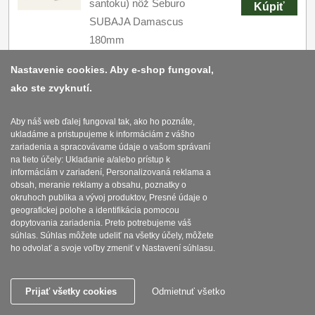
santoku) nôž Seburo
Kúpiť
SUBAJA Damascus
180mm
NA SKLADE
Nastavenie cookies. Aby e-shop fungoval,
ako ste zvyknutí.
AKCIA 1+1 Kuchynský
univerzálny nôž Seburo
Aby náš web ďalej fungoval tak, ako ho poznáte,
ukladáme a pristupujeme k informáciám z vášho
SUBAJA Damascus
zariadenia a spracovávame údaje o vašom správaní
130.50
€
s DPH
130mm + Kiritsuke
na tieto účely: Ukladanie a/alebo prístup k
informáciám v zariadení, Personalizovaná reklama a
(majster-šéf, santoku)
Kúpiť
obsah, meranie reklamy a obsahu, poznatky o
nôž Seburo SUBAJA
okruhoch publika a vývoj produktov, Presné údaje o
geografickej polohe a identifikácia pomocou
Damascus 180mm
dopytovania zariadenia. Preto potrebujeme váš
NA SKLADE
súhlas. Súhlas môžete udeliť na všetky účely, môžete
ho odvolať a svoje voľby zmeniť v Nastavení súhlasu.
AKCIA 1+1 Kuchynský
Prijať všetky cookies
Odmietnuť všetko
univerzálny nôž Seburo
SARADA Damascus