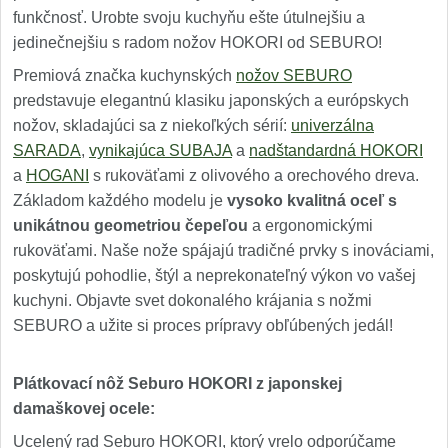
funkčnosť. Urobte svoju kuchyňu ešte útulnejšiu a
jedinečnejšiu s radom nožov HOKORI od SEBURO!
Premiová značka kuchynských
nožov SEBURO
predstavuje elegantnú klasiku japonských a európskych
nožov, skladajúci sa z niekoľkých sérií:
univerzálna
SARADA
,
vynikajúca SUBAJA
a
nadštandardná HOKORI
a
HOGANI
s rukoväťami z olivového a orechového dreva.
Základom každého modelu je
vysoko kvalitná oceľ s
unikátnou geometriou čepeľou
a ergonomickými
rukoväťami. Naše nože spájajú tradičné prvky s inováciami,
poskytujú pohodlie, štýl a neprekonateľný výkon vo vašej
kuchyni. Objavte svet dokonalého krájania s nožmi
SEBURO a užite si proces prípravy obľúbených jedál!
Plátkovací nôž Seburo HOKORI z japonskej
damaškovej ocele:
Ucelený rad Seburo HOKORI, ktorý vrelo odporúčame