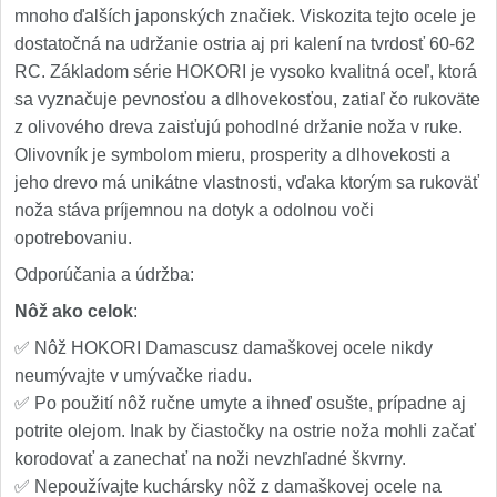
mnoho ďalších japonských značiek. Viskozita tejto ocele je
dostatočná na udržanie ostria aj pri kalení na tvrdosť 60-62
RC. Základom série HOKORI je vysoko kvalitná oceľ, ktorá
sa vyznačuje pevnosťou a dlhovekosťou, zatiaľ čo rukoväte
z olivového dreva zaisťujú pohodlné držanie noža v ruke.
Olivovník je symbolom mieru, prosperity a dlhovekosti a
jeho drevo má unikátne vlastnosti, vďaka ktorým sa rukoväť
noža stáva príjemnou na dotyk a odolnou voči
opotrebovaniu.
Odporúčania a údržba:
Nôž ako celok
:
✅ Nôž HOKORI Damascusz damaškovej ocele nikdy
neumývajte v umývačke riadu.
✅ Po použití nôž ručne umyte a ihneď osušte, prípadne aj
potrite olejom. Inak by čiastočky na ostrie noža mohli začať
korodovať a zanechať na noži nevzhľadné škvrny.
✅ Nepoužívajte kuchársky nôž z damaškovej ocele na