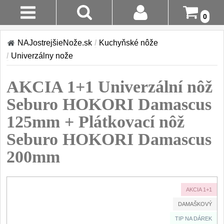
0
Stav
Akcia!
NAJostrejšieNože.sk
/
Kuchyňské nôže
Objednávky
/
Univerzálny nože
Kuchyňské nôže
Prihlásenie
AKCIA 1+1 Univerzální nôž
Sady nožov
9
Registrácia
Seburo HOKORI Damascus
Kuchařské nože
30
125mm + Plátkovací nôž
Doručenie
A Platba
Seburo HOKORI Damascus
Univerzálny nože
50
200mm
Vrátenie Do
Nože na ovoce a
zeleninu
14 Dní
43
AKCIA 1+1
Santoku nože
Reklamácia
46
DAMAŠKOVÝ
Nože NAKIRI
Kontakty
TIP NA DÁREK
17