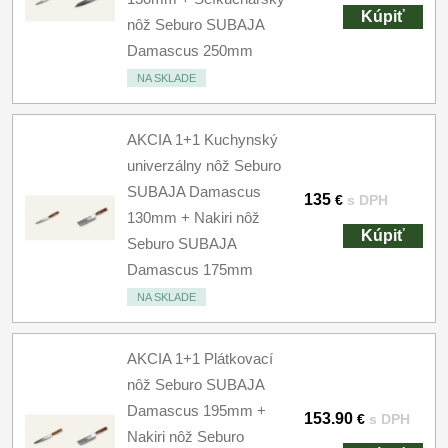
Kúpiť
nôž Seburo SUBAJA
Damascus 250mm
NA SKLADE
AKCIA 1+1 Kuchynský
univerzálny nôž Seburo
SUBAJA Damascus
135
€
s DPH
130mm + Nakiri nôž
Kúpiť
Seburo SUBAJA
Damascus 175mm
NA SKLADE
AKCIA 1+1 Plátkovací
nôž Seburo SUBAJA
Damascus 195mm +
153.90
€
s DPH
Nakiri nôž Seburo