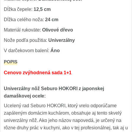
Dĺžka čepele:
12,5 cm
Dĺžka celého noža:
24 cm
Materiál rukoväte:
Olivové dřevo
Nože podľa použitia:
Univerzálny
V darčekovom balení:
Áno
POPIS
Cenovo zvýhodnená sada 1+1
Univerzálny nôž Seburo HOKORI z japonskej
damaškovej ocele:
Ucelený rad Seburo HOKORI, ktorý vrelo odporúčame
zapáleným domácim kuchárom, obsahuje aj tento skvelý
univerzálny nôž. Ako jeho názov napovedá, je určený na
rôzne druhy prác v kuchyni, ako v tej profesionálnej, tak aj u