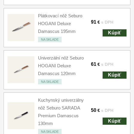
Plátkovací nôž Seburo
91
€
s DPH
HOGANI Deluxe
Damascus 195mm
Kúpiť
NA SKLADE
Univerzální nôž Seburo
61
€
s DPH
HOGANI Deluxe
Damascus 120mm
Kúpiť
NA SKLADE
Kuchynský univerzálny
nôž Seburo SARADA
50
€
s DPH
Premium Damascus
Kúpiť
130mm
NA SKLADE