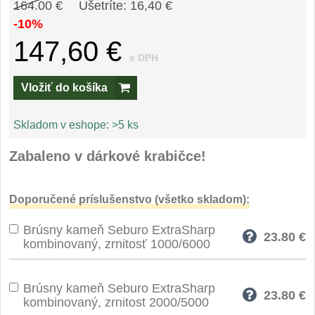
Špeciálne nože
164.00 €
Ušetríte: 16,40 €
-10%
Vrhacie
12
147,60 €
s DPH
Záchranárske
4
Vložiť do košíka
Ostrenie nožov
Skladom v eshope:
>5 ks
Ostřiče nožů
8
Zabaleno v dárkové krabičce!
Brusné kameny
3
Doporučené príslušenstvo (všetko skladom):
Doplňky a díly
4
Brúsny kameň Seburo ExtraSharp
23.80
€
kombinovaný, zrnitosť 1000/6000
Nože SEBURO
Nože Seburo SARADA
93
Brúsny kameň Seburo ExtraSharp
23.80
€
kombinovaný, zrnitost 2000/5000