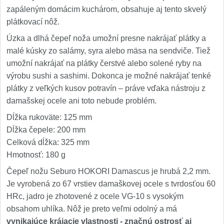
zapáleným domácim kuchárom, obsahuje aj tento skvelý
plátkovací nôž.
Úzka a dlhá čepeľ noža umožní presne nakrájať plátky a
malé kúsky zo salámy, syra alebo mäsa na sendviče. Tiež
umožní nakrájať na plátky čerstvé alebo solené ryby na
výrobu sushi a sashimi. Dokonca je možné nakrájať tenké
plátky z veľkých kusov potravín – práve vďaka nástroju z
damašskej ocele ani toto nebude problém.
Dĺžka rukoväte: 125 mm
Dĺžka čepele: 200 mm
Celková dĺžka: 325 mm
Hmotnosť: 180 g
Čepeľ nožu Seburo HOKORI Damascus je hrubá 2,2 mm.
Je vyrobená zo 67 vrstiev damaškovej ocele s tvrdosťou 60
HRc, jadro je zhotovené z ocele VG-10 s vysokým
obsahom uhlíka. Nôž je preto veľmi odolný a má
vynikajúce krájacie vlastnosti - značnú ostrosť aj