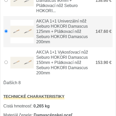
Damascus 90mm +
138.60 €
1
Plátkovací nôž Seburo
HOKORI...
Ostřiče nožů V-Sharp
AKCIA 1+1 Univerzální nôž
Brúsky na nože
Seburo HOKORI Damascus
9
125mm + Plátkovací nôž
147.60 €
Seburo HOKORI Damascus
Doplnky a diely
4
200mm
Dopredaj
AKCIA 1+1 Vykosťovací nůž
11
Seburo HOKORI Damascus
150mm + Plátkovací nôž
153.90 €
Seburo HOKORI Damascus
200mm
Ďalších 8
TECHNICKÉ CHARAKTERISTIKY
Cistá hmotnosť:
0,265 kg
Materiál čepele:
Damascénskej oceľ