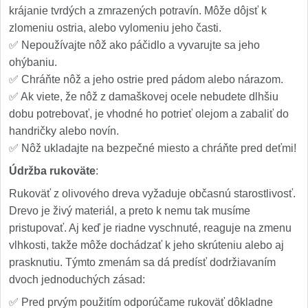
krájanie tvrdých a zmrazených potravín. Môže dôjsť k
zlomeniu ostria, alebo vylomeniu jeho časti.
✅ Nepoužívajte nôž ako páčidlo a vyvarujte sa jeho
ohýbaniu.
✅ Chráňte nôž a jeho ostrie pred pádom alebo nárazom.
✅ Ak viete, že nôž z damaškovej ocele nebudete dlhšiu
dobu potrebovať, je vhodné ho potrieť olejom a zabaliť do
handričky alebo novín.
✅ Nôž ukladajte na bezpečné miesto a chráňte pred deťmi!
Údržba rukoväte
:
Rukoväť z olivového dreva vyžaduje občasnú starostlivosť.
Drevo je živý materiál, a preto k nemu tak musíme
pristupovať. Aj keď je riadne vyschnuté, reaguje na zmenu
vlhkosti, takže môže dochádzať k jeho skrúteniu alebo aj
prasknutiu. Týmto zmenám sa dá predísť dodržiavaním
dvoch jednoduchých zásad:
✅ Pred prvým použitím odporúčame rukoväť dôkladne