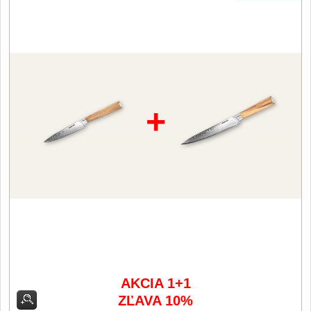
Filetovací nože
7
Nože na chleba
27
Vykosťovací nože
41
+
Steakové nože
2
Plátkovací nože
27
Porcovací nože
2
Sekáčky a speciální nože
15
Japonské nože
AKCIA 1+1
57
ZĽAVA 10%