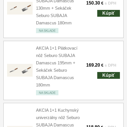
SUBAJA Damascus
150.30
€
s DPH
130mm + Sekáček
Kúpiť
Seburo SUBAJA
Damascus 180mm
NA SKLADE
AKCIA 1+1 Plátkovací
nôž Seburo SUBAJA
Damascus 195mm +
169.20
€
s DPH
Sekáček Seburo
Kúpiť
SUBAJA Damascus
180mm
NA SKLADE
AKCIA 1+1 Kuchynský
univerzálny nôž Seburo
SUBAJA Damascus