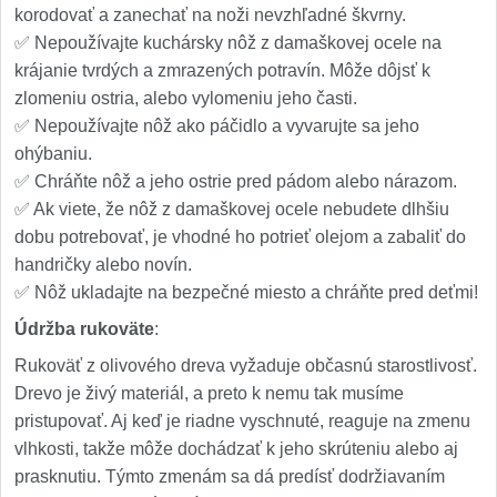
korodovať a zanechať na noži nevzhľadné škvrny.
✅ Nepoužívajte kuchársky nôž z damaškovej ocele na
krájanie tvrdých a zmrazených potravín. Môže dôjsť k
zlomeniu ostria, alebo vylomeniu jeho časti.
✅ Nepoužívajte nôž ako páčidlo a vyvarujte sa jeho
ohýbaniu.
✅ Chráňte nôž a jeho ostrie pred pádom alebo nárazom.
✅ Ak viete, že nôž z damaškovej ocele nebudete dlhšiu
dobu potrebovať, je vhodné ho potrieť olejom a zabaliť do
handričky alebo novín.
✅ Nôž ukladajte na bezpečné miesto a chráňte pred deťmi!
Údržba rukoväte
:
Rukoväť z olivového dreva vyžaduje občasnú starostlivosť.
Drevo je živý materiál, a preto k nemu tak musíme
pristupovať. Aj keď je riadne vyschnuté, reaguje na zmenu
vlhkosti, takže môže dochádzať k jeho skrúteniu alebo aj
prasknutiu. Týmto zmenám sa dá predísť dodržiavaním