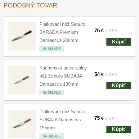
PODOBNÝ TOVAR:
Plátkovací nôž Seburo
76
€
s DPH
SARADA Premium
Damascus 200mm
Kúpiť
NA SKLADE
Kuchynský univerzálny
54
€
s DPH
nôž Seburo SUBAJA
Damascus 130mm
Kúpiť
NA SKLADE
Plátkovací nôž Seburo
75
€
s DPH
SUBAJA Damascus
195mm
Kúpiť
NA SKLADE