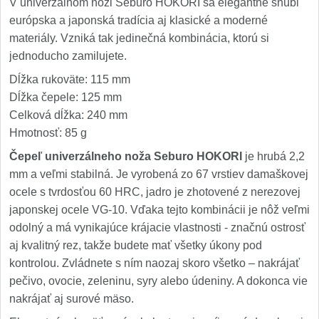
V univerzálnom noži Seburo HOKORI sa elegantne snúbi
európska a japonská tradícia aj klasické a moderné
materiály. Vzniká tak jedinečná kombinácia, ktorú si
jednoducho zamilujete.
Dĺžka rukoväte: 115 mm
Dĺžka čepele: 125 mm
Celková dĺžka: 240 mm
Hmotnosť: 85 g
Čepeľ univerzálneho noža Seburo HOKORI
je hrubá 2,2
mm a veľmi stabilná. Je vyrobená zo 67 vrstiev damaškovej
ocele s tvrdosťou 60 HRC, jadro je zhotovené z nerezovej
japonskej ocele VG-10. Vďaka tejto kombinácii je nôž veľmi
odolný a má vynikajúce krájacie vlastnosti - značnú ostrosť
aj kvalitný rez, takže budete mať všetky úkony pod
kontrolou. Zvládnete s ním naozaj skoro všetko – nakrájať
pečivo, ovocie, zeleninu, syry alebo údeniny. A dokonca vie
nakrájať aj surové mäso.