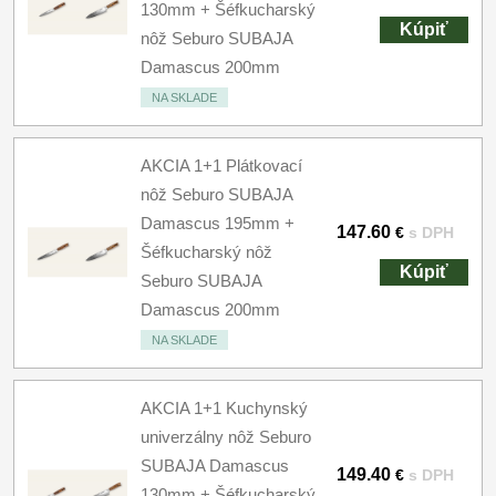
130mm + Šéfkucharský
Kúpiť
nôž Seburo SUBAJA
Damascus 200mm
NA SKLADE
AKCIA 1+1 Plátkovací
nôž Seburo SUBAJA
Damascus 195mm +
147.60
€
s DPH
Šéfkucharský nôž
Kúpiť
Seburo SUBAJA
Damascus 200mm
NA SKLADE
AKCIA 1+1 Kuchynský
univerzálny nôž Seburo
SUBAJA Damascus
149.40
€
s DPH
130mm + Šéfkucharský