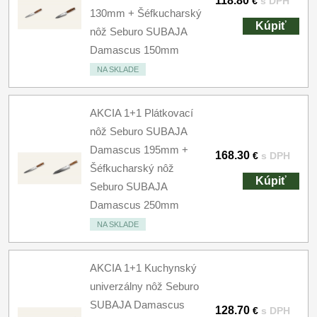
118.80
€
s DPH
130mm + Šéfkucharský
Kúpiť
nôž Seburo SUBAJA
Damascus 150mm
NA SKLADE
AKCIA 1+1 Plátkovací
nôž Seburo SUBAJA
Damascus 195mm +
168.30
€
s DPH
Šéfkucharský nôž
Kúpiť
Seburo SUBAJA
Damascus 250mm
NA SKLADE
AKCIA 1+1 Kuchynský
univerzálny nôž Seburo
SUBAJA Damascus
128.70
€
s DPH