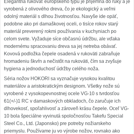
Elegantná rukoväť európskeho typu je príjemná do ruky a je
vyrobená z olivového dreva, čo je ekologický a veľmi
odolný materiál s dlhou životnosťou. Navyše ide opäť,
podobne ako pri damaškovej oceli, o tisíce rokov starý
materiál preverený rokmi používania v kuchyniach po
celom svete. Vyžaduje síce občasnú údržbu, ale vďaka
modernému spracovaniu dreva sa jej netreba obávať.
Kovová podložka čepele osadená v rukoväti zabraňuje
hromadeniu škvŕn a nečistôt na rukoväti, čím sa zvyšuje
hygiena a jednoduchosť údržby celého noža.
Séria nožov HOKORI sa vyznačuje vysokou kvalitou
materiálov a aristokratickým designom. Všetky nože sú
vyrobené z vysokopevnostnej ocele VG-10 s tvrdosťou
61(+/-)1 RC v damaskových obkladoch, čo zaručuje ich
dlhovekosť, spoľahlivosť a zároveň krásu čepele. Oceľ VG-
10 bola špeciálne vyvinutá spoločnosťou Takefu Special
Steel Co., Ltd. (Japonsko) pre potreby nožiarskeho
priemyslu. Používame ju vo výrobe nožov, rovnako ako