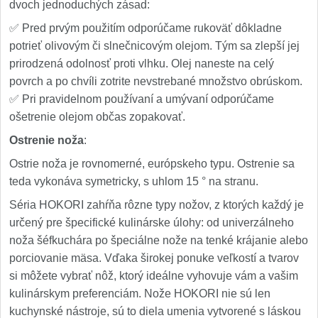
dvoch jednoduchých zásad:
✅ Pred prvým použitím odporúčame rukoväť dôkladne
potrieť olivovým či slnečnicovým olejom. Tým sa zlepší jej
prirodzená odolnosť proti vlhku. Olej naneste na celý
povrch a po chvíli zotrite nevstrebané množstvo obrúskom.
✅ Pri pravidelnom používaní a umývaní odporúčame
ošetrenie olejom občas zopakovať.
Ostrenie noža
:
Ostrie noža je rovnomerné, európskeho typu. Ostrenie sa
teda vykonáva symetricky, s uhlom 15 ° na stranu.
Séria HOKORI zahŕňa rôzne typy nožov, z ktorých každý je
určený pre špecifické kulinárske úlohy: od univerzálneho
noža šéfkuchára po špeciálne nože na tenké krájanie alebo
porciovanie mäsa. Vďaka širokej ponuke veľkostí a tvarov
si môžete vybrať nôž, ktorý ideálne vyhovuje vám a vašim
kulinárskym preferenciám. Nože HOKORI nie sú len
kuchynské nástroje, sú to diela umenia vytvorené s láskou