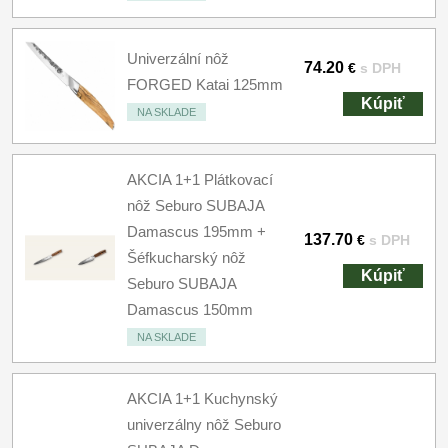
Univerzální nôž
74.20
€
s DPH
FORGED Katai 125mm
Kúpiť
NA SKLADE
AKCIA 1+1 Plátkovací
nôž Seburo SUBAJA
Damascus 195mm +
137.70
€
s DPH
Šéfkucharský nôž
Kúpiť
Seburo SUBAJA
Damascus 150mm
NA SKLADE
AKCIA 1+1 Kuchynský
univerzálny nôž Seburo