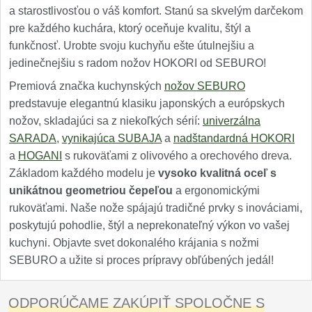
a starostlivosťou o váš komfort. Stanú sa skvelým darčekom
pre každého kuchára, ktorý oceňuje kvalitu, štýl a
funkčnosť. Urobte svoju kuchyňu ešte útulnejšiu a
jedinečnejšiu s radom nožov HOKORI od SEBURO!
Premiová značka kuchynských
nožov SEBURO
predstavuje elegantnú klasiku japonských a európskych
nožov, skladajúci sa z niekoľkých sérií:
univerzálna
SARADA
,
vynikajúca SUBAJA
a
nadštandardná HOKORI
a
HOGANI
s rukoväťami z olivového a orechového dreva.
Základom každého modelu je
vysoko kvalitná oceľ s
unikátnou geometriou čepeľou
a ergonomickými
rukoväťami. Naše nože spájajú tradičné prvky s inováciami,
poskytujú pohodlie, štýl a neprekonateľný výkon vo vašej
kuchyni. Objavte svet dokonalého krájania s nožmi
SEBURO a užite si proces prípravy obľúbených jedál!
ODPORÚČAME ZAKÚPIŤ SPOLOČNE S