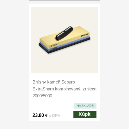
Brúsny kameň Seburo
ExtraSharp kombinovaný, zrnitost
2000/5000
NA SKLADE
Kúpiť
23.80
€
s DPH