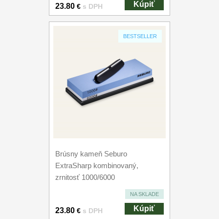
Kúpiť
23.80
€
s DPH
BESTSELLER
Brúsny kameň Seburo
ExtraSharp kombinovaný,
zrnitosť 1000/6000
NA SKLADE
Kúpiť
23.80
€
s DPH