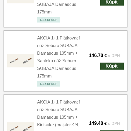
Kúpiť
SUBAJA Damascus
175mm
NA SKLADE
AKCIA 1+1 Plátkovací
nôž Seburo SUBAJA
Damascus 195mm +
146.70
€
s DPH
Santoku nôž Seburo
Kúpiť
SUBAJA Damascus
175mm
NA SKLADE
AKCIA 1+1 Plátkovací
nôž Seburo SUBAJA
Damascus 195mm +
149.40
€
s DPH
Kiritsuke (majster-šéf,