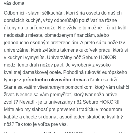
vás doma.
Odborníci - slávni šéfkuchári, ktorí šíria osvetu do našich
domácich kuchýň, vždy odporúčajú používať na rôzne
úkony na to určené nože. Nie vždy je to možné – či už kvôli
nedostatku miesta, obmedzeným financiám, alebo
jednoducho osobným preferenciám. A preto sú tu nože tzv.
univerzálne, ktoré zvládnu takmer akúkoľvek prácu, ktorú si
v kuchyni vymyslíte. Univerzálny nôž Seburo HOKORI
medzi tento druh nožov patrí. Je vyrobený z vysoko
kvalitnej damaškovej ocele. Pohodlná rukoväť európskeho
typu je
z prírodného olivového dreva
a ľahko sa drží.
Stane sa vašim všestranným pomocníkom, ktorý vám uľahčí
život. Nechce sa vám premýšľať, ktorý tvar noža práve
zvoliť? Nevadí - je tu univerzálny nôž Seburo HOKORI!
Máte ako my slabosť pre preverenú tradíciu v modernom
kabáte a chcete si dopriať aspoň jeden skutočne kvalitný
nôž? Tak toto je voľba pre vás.