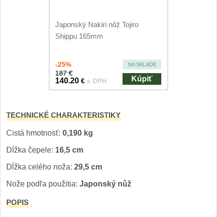
Nože Seburo SUBAJA
92
Nože Seburo HOKORI
Japonský Nakiri nôž Tojiro
37
Shippu 165mm
Nože Seburo HOGANI
20
-25%
NA SKLADE
Nože Seburo WEST
187 €
21
Kúpiť
140.20
€
s DPH
Nože Tojiro
TECHNICKÉ CHARAKTERISTIKY
Nože Tojiro Shippu
2
Cistá hmotnosť:
0,190 kg
Nože Tojiro Zen
1
Dĺžka čepele:
16,5 cm
Dĺžka celého noža:
29,5 cm
Nože Samura
Nože podľa použitia:
Japonský nůž
Nože Samura MO-V
4
POPIS
Nože Samura Bamboo