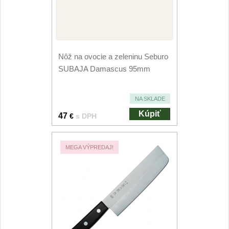
Príslušenstvo
2
Zavírací nože
Vreckové
6
Nôž na ovocie a zeleninu Seburo
SUBAJA Damascus 95mm
Taktické
3
NA SKLADE
Turistické
7
Kúpiť
47
€
s DPH
Speciální
4
MEGA VÝPREDAJ!
Nože s pevnou čepeľou
Taktické
8
Outdoorové
10