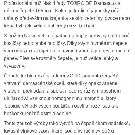
1
Profesionální nůž Nakiri řady TOJIRO DP Damascus s
délkou čepele 165 mm. Nakiri je tradiční japonský nůž
Ostřiče nožů V-Sharp
určený především na krájení a sekání zeleniny, ovoce nebo
třeba bylinek, velice oblíbený mezi kuchaři.
Brúsky na nože
12
S nožem Nakiri velice snadno nakrájíte suroviny na drobné
Doplnky a diely
kostičky nebo tenké nudličky. Díky svým rozměrům čepele
6
vám umožní nakrájenou surovinu nabrat a přenést např. na
pánev. Přes své rozměry čepele, je nůž velice lehký a
Dopredaj
11
vyvážený.
Čepele těchto nožů s jádrem VG-10 jsou obloženy 37
vrstvami damascénské oceli, která díky opakovanému
vrstvení, překládání a spékání ocelí s různým obsahem
uhlíku dává vzniknout homogennímu materiálu, který
spojuje výhody všech použitých ocelí a nože jsou tak
bezkonkurenčně ostré a odolné.
Tento způsob výroby také vytváří na čepeli charakteristické,
luxusní vlnkové vzory, které jsou díky ruční výrobě u