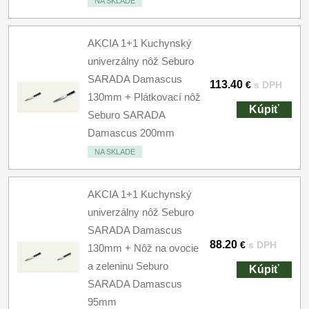
NA SKLADE
AKCIA 1+1 Kuchynský
univerzálny nôž Seburo
SARADA Damascus
113.40
€
s DPH
130mm + Plátkovací nôž
Kúpiť
Seburo SARADA
Damascus 200mm
NA SKLADE
AKCIA 1+1 Kuchynský
univerzálny nôž Seburo
SARADA Damascus
88.20
€
s DPH
130mm + Nôž na ovocie
a zeleninu Seburo
Kúpiť
SARADA Damascus
95mm