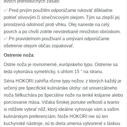
dvoch jednoduchých zásad:
✅ Pred prvým použitím odporúčame rukoväť dôkladne
potrieť olivovým či slnečnicovým olejom. Tým sa zlepší jej
prirodzená odolnosť proti vlhku. Olej naneste na celý
povrch a po chvíli zotrite nevstrebané množstvo obrúskom.
✅ Pri pravidelnom používaní a umývaní odporúčame
ošetrenie olejom občas zopakovať.
Ostrenie noža
:
Ostrie noža je rovnomerné, európskeho typu. Ostrenie sa
teda vykonáva symetricky, s uhlom 15 ° na stranu.
Séria HOKORI zahŕňa rôzne typy nožov, z ktorých každý je
určený pre špecifické kulinárske úlohy: od univerzálneho
noža šéfkuchára po špeciálne nože na tenké krájanie alebo
porciovanie mäsa. Vďaka širokej ponuke veľkostí a tvarov
si môžete vybrať nôž, ktorý ideálne vyhovuje vám a vašim
kulinárskym preferenciám. Nože HOKORI nie sú len
kuchynské nástroje, sú to diela umenia vytvorené s láskou