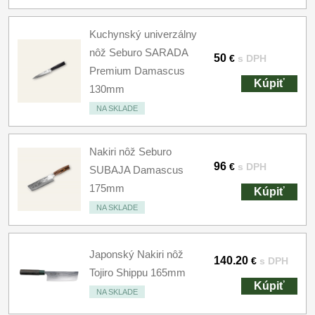
Kuchynský univerzálny
nôž Seburo SARADA
50
€
s DPH
Premium Damascus
Kúpiť
130mm
NA SKLADE
Nakiri nôž Seburo
96
€
s DPH
SUBAJA Damascus
175mm
Kúpiť
NA SKLADE
Japonský Nakiri nôž
140.20
€
s DPH
Tojiro Shippu 165mm
Kúpiť
NA SKLADE