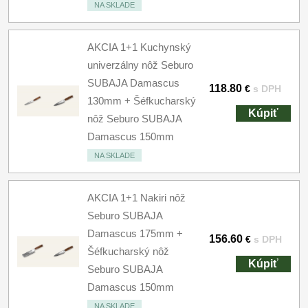
NA SKLADE
AKCIA 1+1 Kuchynský
univerzálny nôž Seburo
SUBAJA Damascus
118.80
€
s DPH
130mm + Šéfkucharský
Kúpiť
nôž Seburo SUBAJA
Damascus 150mm
NA SKLADE
AKCIA 1+1 Nakiri nôž
Seburo SUBAJA
Damascus 175mm +
156.60
€
s DPH
Šéfkucharský nôž
Kúpiť
Seburo SUBAJA
Damascus 150mm
NA SKLADE