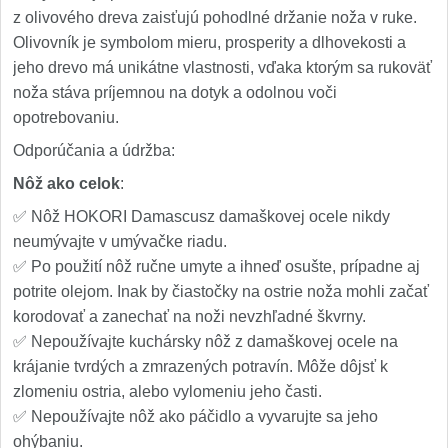
z olivového dreva zaisťujú pohodlné držanie noža v ruke.
Olivovník je symbolom mieru, prosperity a dlhovekosti a
jeho drevo má unikátne vlastnosti, vďaka ktorým sa rukoväť
noža stáva príjemnou na dotyk a odolnou voči
opotrebovaniu.
Odporúčania a údržba:
Nôž ako celok
:
✅ Nôž HOKORI Damascusz damaškovej ocele nikdy
neumývajte v umývačke riadu.
✅ Po použití nôž ručne umyte a ihneď osušte, prípadne aj
potrite olejom. Inak by čiastočky na ostrie noža mohli začať
korodovať a zanechať na noži nevzhľadné škvrny.
✅ Nepoužívajte kuchársky nôž z damaškovej ocele na
krájanie tvrdých a zmrazených potravín. Môže dôjsť k
zlomeniu ostria, alebo vylomeniu jeho časti.
✅ Nepoužívajte nôž ako páčidlo a vyvarujte sa jeho
ohýbaniu.