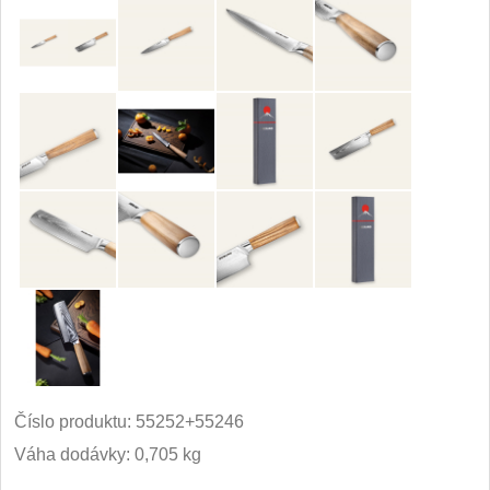
Príslušenstvo
2
Zavírací nože
Vreckové
6
Taktické
3
Turistické
7
Speciální
4
Nože s pevnou čepeľou
Taktické
8
Číslo produktu:
55252+55246
Outdoorové
9
Váha dodávky: 0,705 kg