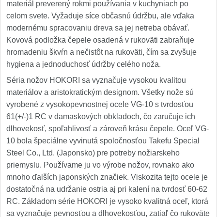
materiál preverený rokmi používania v kuchyniach po
celom svete. Vyžaduje síce občasnú údržbu, ale vďaka
modernému spracovaniu dreva sa jej netreba obávať.
Kovová podložka čepele osadená v rukoväti zabraňuje
hromadeniu škvŕn a nečistôt na rukoväti, čím sa zvyšuje
hygiena a jednoduchosť údržby celého noža.
Séria nožov HOKORI sa vyznačuje vysokou kvalitou
materiálov a aristokratickým designom. Všetky nože sú
vyrobené z vysokopevnostnej ocele VG-10 s tvrdosťou
61(+/-)1 RC v damaskových obkladoch, čo zaručuje ich
dlhovekosť, spoľahlivosť a zároveň krásu čepele. Oceľ VG-
10 bola špeciálne vyvinutá spoločnosťou Takefu Special
Steel Co., Ltd. (Japonsko) pre potreby nožiarskeho
priemyslu. Používame ju vo výrobe nožov, rovnako ako
mnoho ďalších japonských značiek. Viskozita tejto ocele je
dostatočná na udržanie ostria aj pri kalení na tvrdosť 60-62
RC. Základom série HOKORI je vysoko kvalitná oceľ, ktorá
sa vyznačuje pevnosťou a dlhovekosťou, zatiaľ čo rukoväte