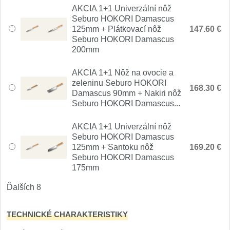
1
AKCIA 1+1 Univerzální nôž
Seburo HOKORI Damascus
Ostřiče nožů V-Sharp
125mm + Plátkovací nôž
147.60 €
Seburo HOKORI Damascus
Brúsky na nože
200mm
9
AKCIA 1+1 Nôž na ovocie a
Doplnky a diely
4
zeleninu Seburo HOKORI
168.30 €
Damascus 90mm + Nakiri nôž
Dopredaj
Seburo HOKORI Damascus...
11
AKCIA 1+1 Univerzální nôž
Seburo HOKORI Damascus
125mm + Santoku nôž
169.20 €
Seburo HOKORI Damascus
175mm
Ďalších 8
TECHNICKÉ CHARAKTERISTIKY