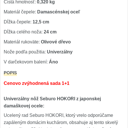
Cistá hmotnosť:
0,320 kg
Materiál čepele:
Damascénskej oceľ
Dĺžka čepele:
12,5 cm
Dĺžka celého noža:
24 cm
Materiál rukoväte:
Olivové dřevo
Nože podľa použitia:
Univerzálny
V darčekovom balení:
Áno
POPIS
Cenovo zvýhodnená sada 1+1
Univerzálny nôž Seburo HOKORI z japonskej
damaškovej ocele:
Ucelený rad Seburo HOKORI, ktorý vrelo odporúčame
zapáleným domácim kuchárom, obsahuje aj tento skvelý