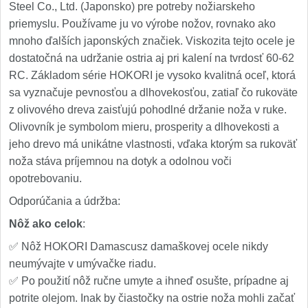
Steel Co., Ltd. (Japonsko) pre potreby nožiarskeho
priemyslu. Používame ju vo výrobe nožov, rovnako ako
mnoho ďalších japonských značiek. Viskozita tejto ocele je
dostatočná na udržanie ostria aj pri kalení na tvrdosť 60-62
RC. Základom série HOKORI je vysoko kvalitná oceľ, ktorá
sa vyznačuje pevnosťou a dlhovekosťou, zatiaľ čo rukoväte
z olivového dreva zaisťujú pohodlné držanie noža v ruke.
Olivovník je symbolom mieru, prosperity a dlhovekosti a
jeho drevo má unikátne vlastnosti, vďaka ktorým sa rukoväť
noža stáva príjemnou na dotyk a odolnou voči
opotrebovaniu.
Odporúčania a údržba:
Nôž ako celok
:
✅ Nôž HOKORI Damascusz damaškovej ocele nikdy
neumývajte v umývačke riadu.
✅ Po použití nôž ručne umyte a ihneď osušte, prípadne aj
potrite olejom. Inak by čiastočky na ostrie noža mohli začať