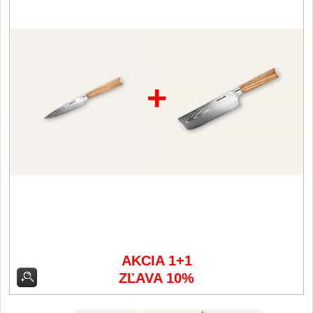
Filetovací nože
7
Nože na chleba
27
+
Vykosťovací nože
41
Steakové nože
2
Plátkovací nože
27
Porcovací nože
2
Sekáčky a speciální nože
15
AKCIA 1+1
ZĽAVA 10%
Japonské nože
57