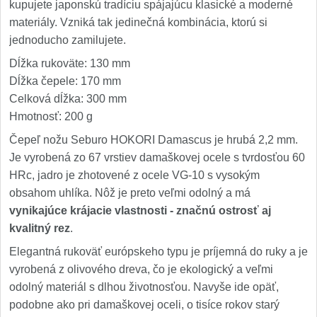
kupujete japonskú tradíciu spájajúcu klasické a moderné
materiály. Vzniká tak jedinečná kombinácia, ktorú si
jednoducho zamilujete.
Dĺžka rukoväte: 130 mm
Dĺžka čepele: 170 mm
Celková dĺžka: 300 mm
Hmotnosť: 200 g
Čepeľ nožu Seburo HOKORI Damascus je hrubá 2,2 mm.
Je vyrobená zo 67 vrstiev damaškovej ocele s tvrdosťou 60
HRc, jadro je zhotovené z ocele VG-10 s vysokým
obsahom uhlíka. Nôž je preto veľmi odolný a má
vynikajúce krájacie vlastnosti - značnú ostrosť aj
kvalitný rez
.
Elegantná rukoväť európskeho typu je príjemná do ruky a je
vyrobená z olivového dreva, čo je ekologický a veľmi
odolný materiál s dlhou životnosťou. Navyše ide opäť,
podobne ako pri damaškovej oceli, o tisíce rokov starý