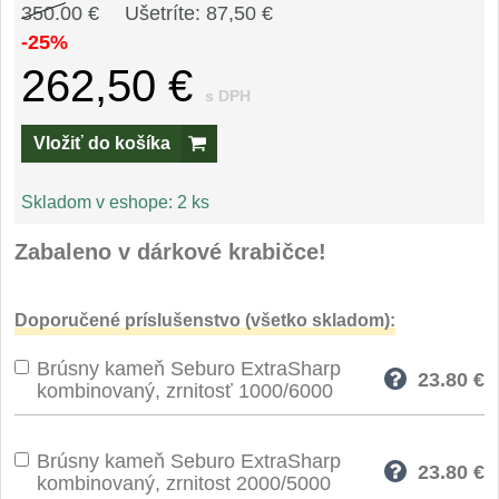
Príslušenstvo
350.00 €
Ušetríte: 87,50 €
2
-25%
Zavírací nože
262,50 €
s DPH
Vreckové
6
Vložiť do košíka
Taktické
3
Skladom v eshope:
2 ks
Turistické
7
Zabaleno v dárkové krabičce!
Speciální
4
Doporučené príslušenstvo (všetko skladom):
Nože s pevnou čepeľou
Brúsny kameň Seburo ExtraSharp
23.80
€
Taktické
kombinovaný, zrnitosť 1000/6000
8
Outdoorové
10
Brúsny kameň Seburo ExtraSharp
23.80
€
kombinovaný, zrnitost 2000/5000