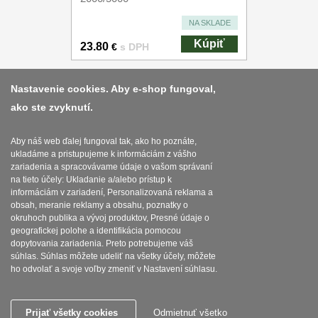
NA SKLADE
Kúpiť
23.80
€
s DPH
Nastavenie cookies. Aby e-shop fungoval,
ako ste zvyknutí.
Platba a dodávka
Obchodní podmínky
Aby náš web ďalej fungoval tak, ako ho poznáte,
ukladáme a pristupujeme k informáciám z vášho
Zasady zpracovani osobnich udaju
zariadenia a spracovávame údaje o vašom správaní
na tieto účely: Ukladanie a/alebo prístup k
Reklamační řád
informáciám v zariadení, Personalizovaná reklama a
obsah, meranie reklamy a obsahu, poznatky o
okruhoch publika a vývoj produktov, Presné údaje o
Nastavenie súborov cookies
geografickej polohe a identifikácia pomocou
dopytovania zariadenia. Preto potrebujeme váš
súhlas. Súhlas môžete udeliť na všetky účely, môžete
ho odvolať a svoje voľby zmeniť v Nastavení súhlasu.
SEBURO s.r.o. Najostrejsienoze.sk © 2015 - 2026
Prijať všetky cookies
Odmietnuť všetko