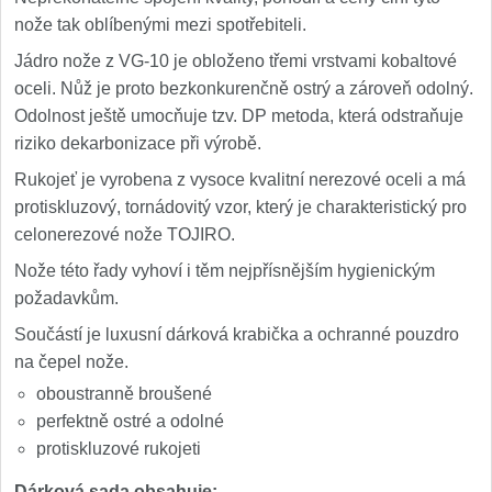
Nože Seburo SUBAJA
92
nože tak oblíbenými mezi spotřebiteli.
Nože Seburo HOKORI
Jádro nože z VG-10 je obloženo třemi vrstvami kobaltové
37
oceli. Nůž je proto bezkonkurenčně ostrý a zároveň odolný.
Nože Seburo HOGANI
20
Odolnost ještě umocňuje tzv. DP metoda, která odstraňuje
riziko dekarbonizace při výrobě.
Nože Seburo WEST
21
Rukojeť je vyrobena z vysoce kvalitní nerezové oceli a má
protiskluzový, tornádovitý vzor, který je charakteristický pro
Nože Tojiro
celonerezové nože TOJIRO.
Nože Tojiro Shippu
Nože této řady vyhoví i těm nejpřísnějším hygienickým
2
požadavkům.
Nože Tojiro Zen
1
Součástí je luxusní dárková krabička a ochranné pouzdro
na čepel nože.
Nože Samura
oboustranně broušené
perfektně ostré a odolné
Nože Samura MO-V
4
protiskluzové rukojeti
Nože Samura Bamboo
Dárková sada obsahuje: