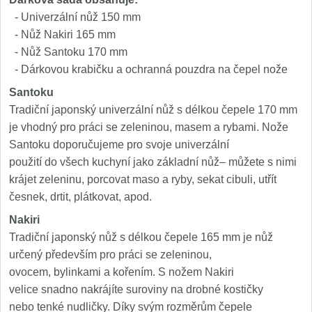
1
- Univerzální nůž 150 mm
Ostřiče nožů V-Sharp
- Nůž Nakiri 165 mm
- Nůž Santoku 170 mm
Brúsky na nože
- Dárkovou krabičku a ochranná pouzdra na čepel nože
12
Santoku
Doplnky a diely
6
Tradiční japonský univerzální nůž s délkou čepele 170 mm
je vhodný pro práci se zeleninou, masem a rybami. Nože
Dopredaj
11
Santoku doporučujeme pro svoje univerzální
použití do všech kuchyní jako základní nůž– můžete s nimi
krájet zeleninu, porcovat maso a ryby, sekat cibuli, utřít
česnek, drtit, plátkovat, apod.
Nakiri
Tradiční japonský nůž s délkou čepele 165 mm je nůž
určený především pro práci se zeleninou,
ovocem, bylinkami a kořením. S nožem Nakiri
velice snadno nakrájíte suroviny na drobné kostičky
nebo tenké nudličky. Díky svým rozměrům čepele