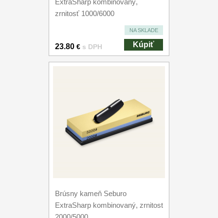
ExtraSharp kombinovaný,
zrnitosť 1000/6000
NA SKLADE
Kúpiť
23.80
€
s DPH
Brúsny kameň Seburo
ExtraSharp kombinovaný, zrnitost
2000/5000