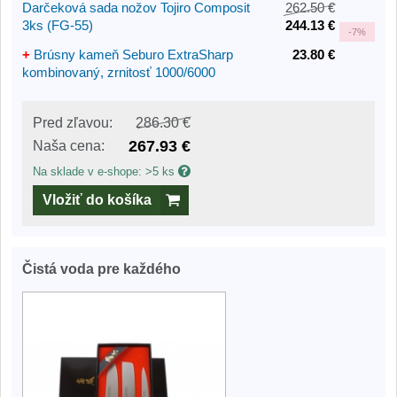
Darčeková sada nožov Tojiro Composit
262.50 €
3ks (FG-55)
244.13 €
-
7%
+
Brúsny kameň Seburo ExtraSharp
23.80 €
kombinovaný, zrnitosť 1000/6000
Pred zľavou:
286.30 €
267.93 €
Naša cena:
Na sklade v e-shope: >5 ks
Vložiť do košíka
Čistá voda pre každého