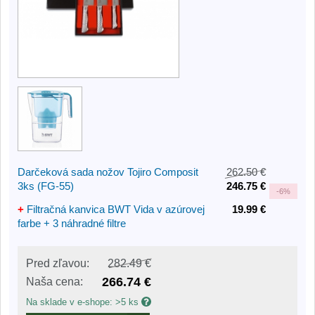
Darčeková sada nožov Tojiro Composit
262.50 €
3ks (FG-55)
246.75 €
-
6%
+
Filtračná kanvica BWT Vida v azúrovej
19.99 €
farbe + 3 náhradné filtre
Pred zľavou:
282.49 €
266.74 €
Naša cena:
Na sklade v e-shope: >5 ks