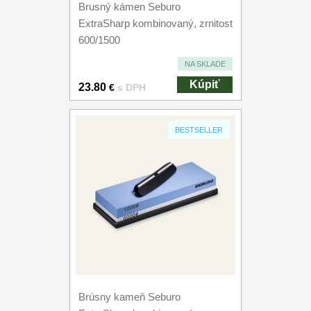
Brusný kámen Seburo
ExtraSharp kombinovaný, zrnitost
600/1500
NA SKLADE
Kúpiť
23.80
€
s DPH
BESTSELLER
Brúsny kameň Seburo