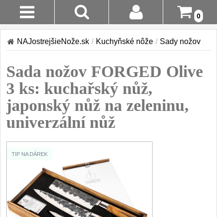
0
Stav
Akcia!
NAJostrejšieNože.sk
/
Kuchyňské nôže
/
Sady nožov
Objednávky
Kuchyňské nôže
Sada nožov FORGED Olive
Prihlásenie
Sady nožov
3 ks: kuchařský nůž,
9
Registrácia
japonský nůž na zeleninu,
Kuchařské nože
30
univerzální nůž
Doručenie
A Platba
Univerzálny nože
50
Vrátenie Do
Nože na ovoce a
TIP NA DÁREK
zeleninu
14 Dní
43
Santoku nože
Reklamácia
46
Nože NAKIRI
Kontakty
17