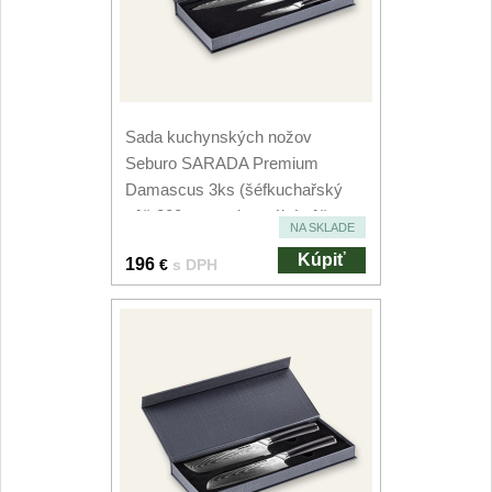
Špeciálne nože
Vrhacie
12
Záchranárske
4
Sada kuchynských nožov
Seburo SARADA Premium
Ostrenie nožov
Damascus 3ks (šéfkuchařský
nôž 200mm, univerzální nôž...
Ostřiče nožů
8
NA SKLADE
Kúpiť
196
€
s DPH
Brusné kameny
3
Doplňky a díly
4
Nože SEBURO
Nože Seburo SARADA
93