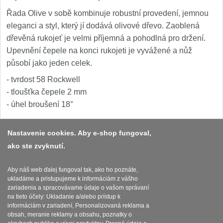
Řada Olive v sobě kombinuje robustní provedení, jemnou
eleganci a styl, který jí dodává olivové dřevo. Zaoblená
dřevěná rukojeť je velmi příjemná a pohodlná pro držení.
Upevnění čepele na konci rukojeti je vyvážené a nůž
působí jako jeden celek.
- tvrdost 58 Rockwell
- tloušťka čepele 2 mm
- úhel broušení 18°
Nastavenie cookies. Aby e-shop fungoval,
ako ste zvyknutí.
Platba a dodávka
Obchodní podmínky
Aby náš web ďalej fungoval tak, ako ho poznáte,
ukladáme a pristupujeme k informáciám z vášho
Zasady zpracovani osobnich udaju
zariadenia a spracovávame údaje o vašom správaní
na tieto účely: Ukladanie a/alebo prístup k
Reklamační řád
informáciám v zariadení, Personalizovaná reklama a
obsah, meranie reklamy a obsahu, poznatky o