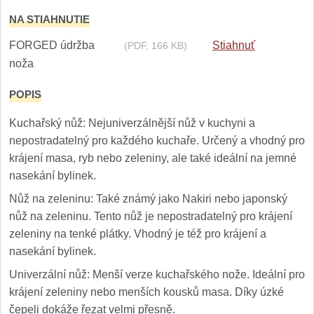
1
NA STIAHNUTIE
Ostřiče nožů V-Sharp
FORGED údržba
Stiahnuť
(PDF, 166 KB)
noža
Brúsky na nože
9
POPIS
Doplnky a diely
4
Kuchařský nůž: Nejuniverzálnější nůž v kuchyni a
Dopredaj
nepostradatelný pro každého kuchaře. Určený a vhodný pro
11
krájení masa, ryb nebo zeleniny, ale také ideální na jemné
nasekání bylinek.
Nůž na zeleninu: Také známý jako Nakiri nebo japonský
nůž na zeleninu. Tento nůž je nepostradatelný pro krájení
zeleniny na tenké plátky. Vhodný je též pro krájení a
nasekání bylinek.
Univerzální nůž: Menší verze kuchařského nože. Ideální pro
krájení zeleniny nebo menších kousků masa. Díky úzké
čepeli dokáže řezat velmi přesně.