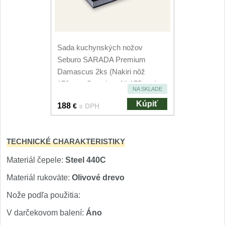
Nože Seburo SUBAJA
92
Nože Seburo HOKORI
37
Sada kuchynských nožov
Nože Seburo HOGANI
20
Seburo SARADA Premium
Damascus 2ks (Nakiri nôž
Nože Seburo WEST
21
170mm, Santoku nôž 175mm)
NA SKLADE
Nože Tojiro
Kúpiť
188
€
s DPH
Nože Tojiro Shippu
2
TECHNICKÉ CHARAKTERISTIKY
Nože Tojiro Zen
1
Materiál čepele:
Steel 440C
Nože Samura
Materiál rukoväte:
Olivové drevo
Nože podľa použitia:
Nože Samura MO-V
4
V darčekovom balení:
Áno
Nože Samura Bamboo