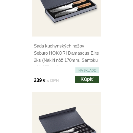
Príslušenstvo
2
Zavírací nože
Vreckové
6
Taktické
Sada kuchynských nožov
3
Seburo HOKORI Damascus Elite
Turistické
2ks (Nakiri nôž 170mm, Santoku
7
nôž 175mm)
NA SKLADE
Speciální
4
Kúpiť
239
€
s DPH
Nože s pevnou čepeľou
Taktické
8
Outdoorové
9