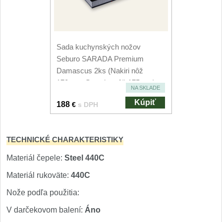
Nože Seburo SUBAJA
92
Nože Seburo HOKORI
37
Sada kuchynských nožov
Nože Seburo HOGANI
20
Seburo SARADA Premium
Damascus 2ks (Nakiri nôž
Nože Seburo WEST
21
170mm, Santoku nôž 175mm)
NA SKLADE
Nože Tojiro
Kúpiť
188
€
s DPH
Nože Tojiro Shippu
2
TECHNICKÉ CHARAKTERISTIKY
Nože Tojiro Zen
1
Materiál čepele:
Steel 440C
Nože Samura
Materiál rukoväte:
440C
Nože podľa použitia:
Nože Samura MO-V
4
V darčekovom balení:
Áno
Nože Samura Bamboo