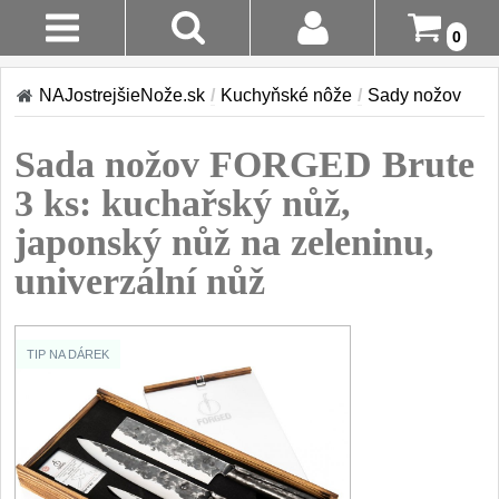
0
Stav
Akcia!
NAJostrejšieNože.sk
/
Kuchyňské nôže
/
Sady nožov
Objednávky
Kuchyňské nôže
Sada nožov FORGED Brute
Prihlásenie
Sady nožov
3 ks: kuchařský nůž,
9
Registrácia
japonský nůž na zeleninu,
Kuchařské nože
30
univerzální nůž
Doručenie
A Platba
Univerzálny nože
50
Vrátenie Do
Nože na ovoce a
TIP NA DÁREK
zeleninu
14 Dní
43
Santoku nože
Reklamácia
46
Nože NAKIRI
Kontakty
17