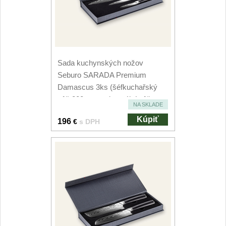
Špeciálne nože
Vrhacie
12
Záchranárske
4
Sada kuchynských nožov
Seburo SARADA Premium
Ostrenie nožov
Damascus 3ks (šéfkuchařský
nôž 200mm, univerzální nôž...
Ostřiče nožů
8
NA SKLADE
Kúpiť
196
€
s DPH
Brusné kameny
3
Doplňky a díly
4
Nože SEBURO
Nože Seburo SARADA
93