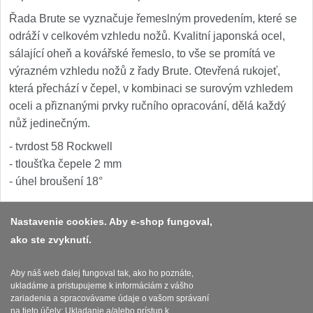
Řada Brute se vyznačuje řemeslným provedením, které se
odráží v celkovém vzhledu nožů. Kvalitní japonská ocel,
sálající oheň a kovářské řemeslo, to vše se promítá ve
výrazném vzhledu nožů z řady Brute. Otevřená rukojeť,
která přechází v čepel, v kombinaci se surovým vzhledem
oceli a přiznanými prvky ručního opracování, dělá každý
nůž jedinečným.
- tvrdost 58 Rockwell
- tloušťka čepele 2 mm
- úhel broušení 18°
Nastavenie cookies. Aby e-shop fungoval,
ako ste zvyknutí.
Platba a dodávka
Obchodní podmínky
Aby náš web ďalej fungoval tak, ako ho poznáte,
ukladáme a pristupujeme k informáciám z vášho
Zasady zpracovani osobnich udaju
zariadenia a spracovávame údaje o vašom správaní
na tieto účely: Ukladanie a/alebo prístup k