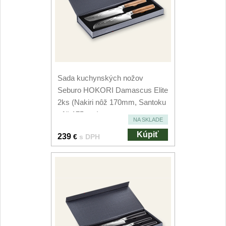
Príslušenstvo
2
Zavírací nože
Vreckové
6
Taktické
Sada kuchynských nožov
3
Seburo HOKORI Damascus Elite
Turistické
2ks (Nakiri nôž 170mm, Santoku
7
nôž 175mm)
NA SKLADE
Speciální
4
Kúpiť
239
€
s DPH
Nože s pevnou čepeľou
Taktické
8
Outdoorové
10