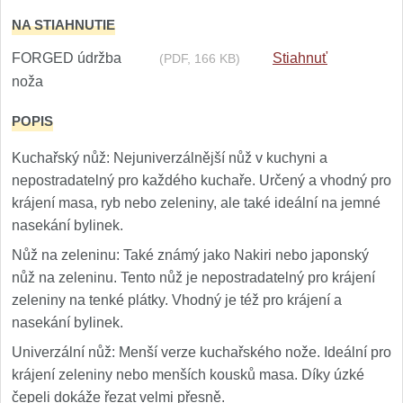
1
NA STIAHNUTIE
Ostřiče nožů V-Sharp
FORGED údržba
Stiahnuť
(PDF, 166 KB)
noža
Brúsky na nože
12
POPIS
Doplnky a diely
6
Kuchařský nůž: Nejuniverzálnější nůž v kuchyni a
Dopredaj
nepostradatelný pro každého kuchaře. Určený a vhodný pro
11
krájení masa, ryb nebo zeleniny, ale také ideální na jemné
nasekání bylinek.
Nůž na zeleninu: Také známý jako Nakiri nebo japonský
nůž na zeleninu. Tento nůž je nepostradatelný pro krájení
zeleniny na tenké plátky. Vhodný je též pro krájení a
nasekání bylinek.
Univerzální nůž: Menší verze kuchařského nože. Ideální pro
krájení zeleniny nebo menších kousků masa. Díky úzké
čepeli dokáže řezat velmi přesně.