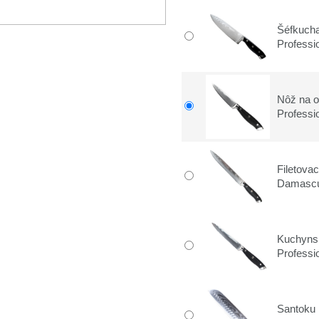
Šéfkuch
Profess
Nôž na o
Profess
Filetova
Damasc
Kuchyns
Profess
Santoku 