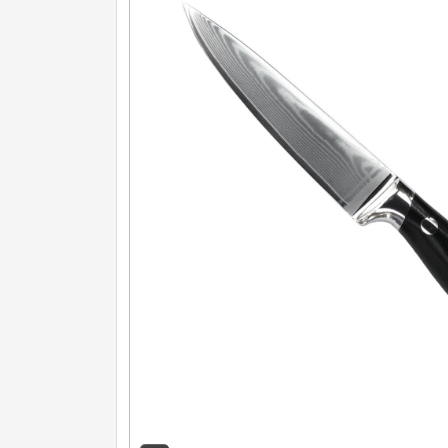
Nože na ovoce a zeleninu
43
Santoku nože
46
Nože NAKIRI
17
Filetovací nože
7
Nože na chleba
27
Vykosťovací nože
41
Steakové nože
2
Plátkovací nože
27
Porcovací nože
2
Sekáčky a speciální nože
15
Japonské nože
57