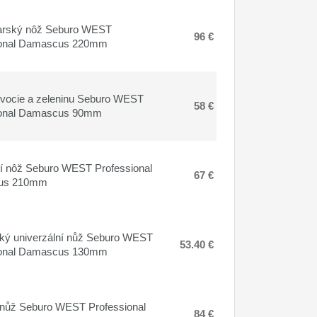
arský nôž Seburo WEST
96 €
ional Damascus 220mm
vocie a zeleninu Seburo WEST
58 €
ional Damascus 90mm
cí nôž Seburo WEST Professional
67 €
us 210mm
ký univerzální nůž Seburo WEST
53.40 €
ional Damascus 130mm
nůž Seburo WEST Professional
84 €