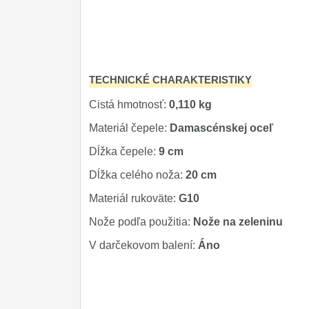
TECHNICKÉ CHARAKTERISTIKY
Cistá hmotnosť:
0,110 kg
Materiál čepele:
Damascénskej oceľ
Dĺžka čepele:
9 cm
Dĺžka celého noža:
20 cm
Materiál rukoväte:
G10
Nože podľa použitia:
Nože na zeleninu
V darčekovom balení:
Áno