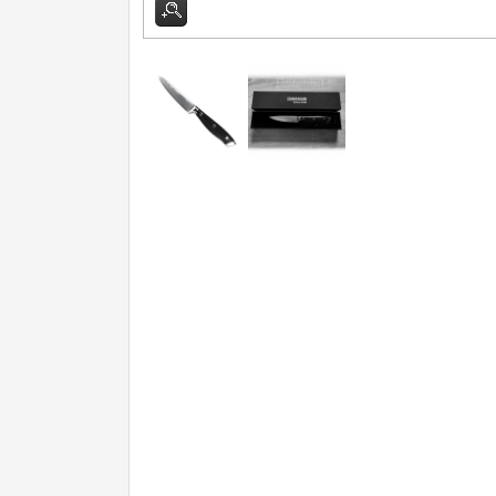
Príslušenstvo
2
Zavírací nože
Nože s pevnou čepeľou
Špeciálne nože
Ostrenie nožov
Nože SEBURO
Nože Tojiro
Nože Samura
Ostřiče nožů V-Sharp
Dopredaj
11