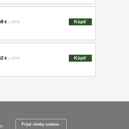
59
Kúpiť
€
s DPH
62
Kúpiť
€
s DPH
ky
Zasady zpracovani osobnich udaju
Reklamační řád
Nastavenie súborov cookies
Prijať všetky cookies
y: