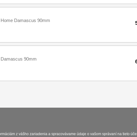
uro Home Damascus 90mm
uro Damascus 90mm
Platba a dodávka
Obchodní podmín
formáciám z vášho zariadenia a spracovávame údaje o vašom správaní na tieto účel