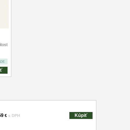
tost
ADE
ť
59
Kúpiť
€
s DPH