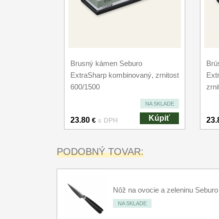
Brusný kámen Seburo
Brú
ExtraSharp kombinovaný, zrnitost
Ext
600/1500
zrn
NA SKLADE
Kúpiť
23.80
23.
€
s DPH
PODOBNÝ TOVAR:
Nôž na ovocie a zeleninu Seb
NA SKLADE