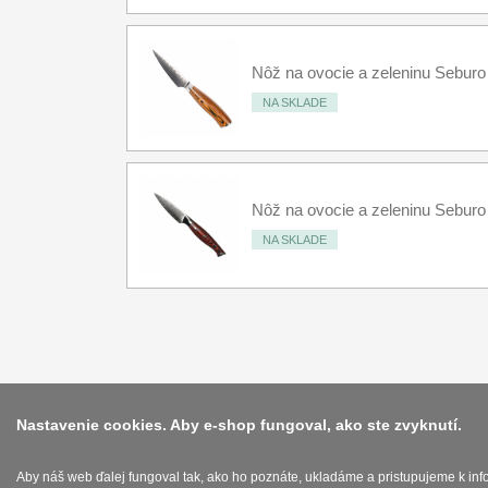
Nôž na ovocie a zeleninu Seb
NA SKLADE
Nôž na ovocie a zeleninu Seb
NA SKLADE
Nastavenie cookies. Aby e-shop fungoval, ako ste zvyknutí.
Aby náš web ďalej fungoval tak, ako ho poznáte, ukladáme a pristupujeme k in