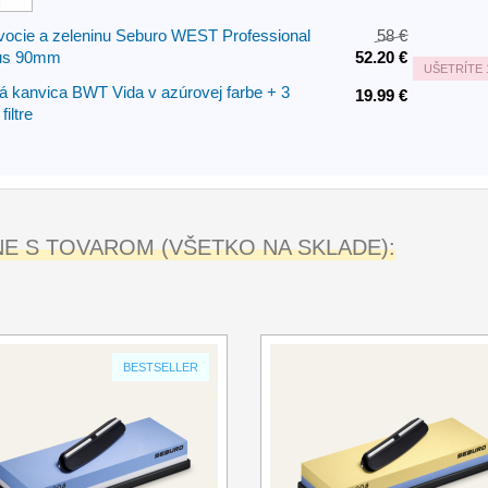
vocie a zeleninu Seburo WEST Professional
58 €
us 90mm
52.20 €
UŠETRÍTE
ná kanvica BWT Vida v azúrovej farbe + 3
19.99 €
iltre
 S TOVAROM (VŠETKO NA SKLADE):
BESTSELLER