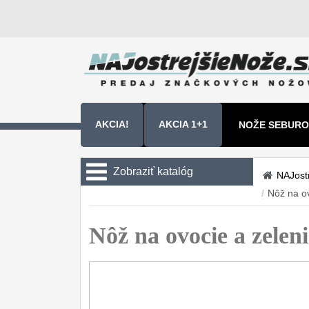
AKCIA!
AKCIA 1+1
NOŽE SEBURO
NOŽE SAMURA
Zobraziť katalóg
NAJost
/
Nôž na o
Kuchyňské nôže
Sady nožov
Nôž na ovocie a zel
9
Kuchařské nože
30
Univerzálny nože
50