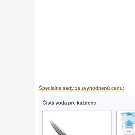
Špecialne sady za zvyhodnenú cenu:
Čistá voda pre každého