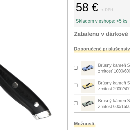
58 €
s DPH
Skladom v eshope:
>5 ks
Zabaleno v dárkové 
Doporučené príslušenstv
Brúsny kameň S
zrnitosť 1000/60
Brúsny kameň S
zrnitost 2000/50
Brusný kámen S
zrnitost 600/150
Možnosti: