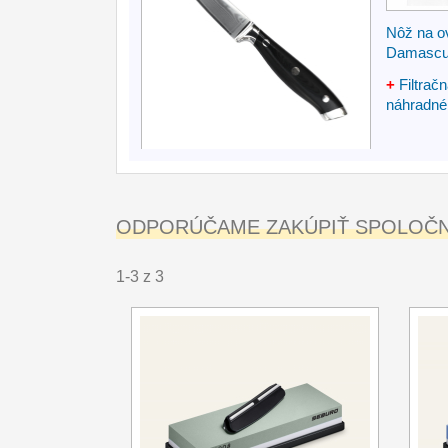
Nôž na o
Damasc
+
Filtrač
náhradné f
ODPORÚČAME ZAKÚPIŤ SPOLOČNE
1-3 z 3