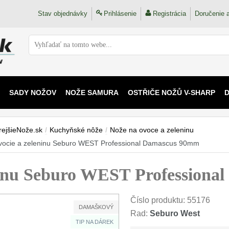
Stav objednávky
Prihlásenie
Registrácia
Doručenie a
SADY NOŽOV
NOŽE SAMURA
OSTŘIČE NOŽŮ V-SHARP
 KAIJU
rejšieNože.sk
/
Kuchyňské nôže
/
Nože na ovoce a zeleninu
vocie a zeleninu Seburo WEST Professional Damascus 90mm
eninu Seburo WEST Profession
Číslo produktu:
55176
DAMAŠKOVÝ
Rad:
Seburo West
TIP NA DÁREK