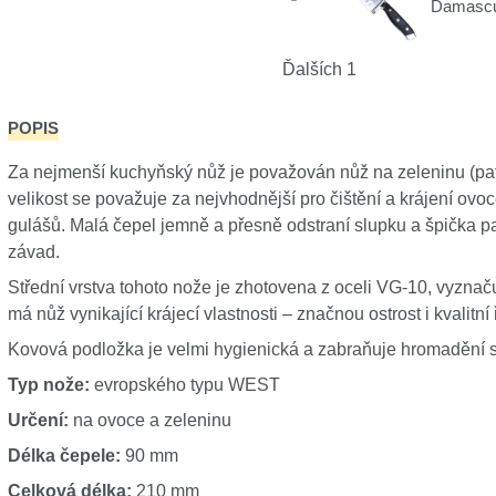
Damasc
Ďalších 1
POPIS
Za nejmenší kuchyňský nůž je považován nůž na zeleninu (patř
velikost se považuje za nejvhodnější pro čištění a krájení ovo
gulášů. Malá čepel jemně a přesně odstraní slupku a špička
závad.
Střední vrstva tohoto nože je zhotovena z oceli VG-10, vyzna
má nůž vynikající krájecí vlastnosti – značnou ostrost i kvalitní 
Kovová podložka je velmi hygienická a zabraňuje hromadění skv
Typ nože:
evropského typu WEST
Určení:
na ovoce a zeleninu
Délka čepele:
90 mm
Celková délka:
210 mm