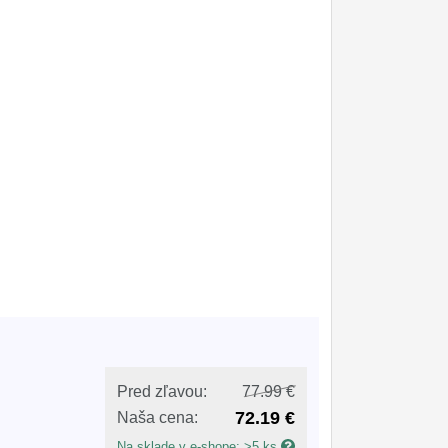
Pred zľavou:
77.99 €
72.19 €
Naša cena:
Na sklade v e-shope: >5 ks