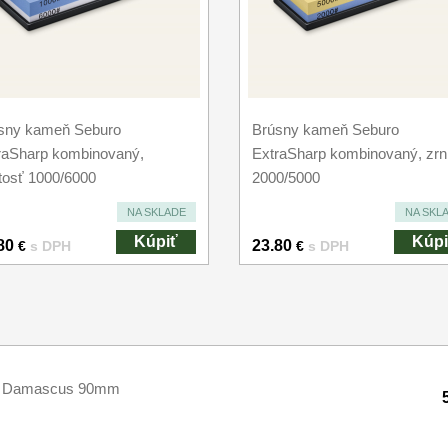
sny kameň Seburo
Brúsny kameň Seburo
raSharp kombinovaný,
ExtraSharp kombinovaný, zrni
itosť 1000/6000
2000/5000
NA SKLADE
NA SKL
Kúpiť
Kúpi
80
23.80
€
s DPH
€
s DPH
uro Damascus 90mm