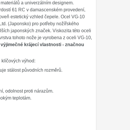
materiálů a univerzálním designem.
vrdostí 61 RC v damascenském provedení,
ároveň estetický vzhled čepele. Ocel VG-10
 Ltd. (Japonsko) pro potřeby nožířského
ších japonských značek. Viskozita této oceli
 vrstva tohoto nože je vyrobena z oceli VG-10,
á
výjimečné krájecí vlastnosti - značnou
u klíčových výhod:
je stálost původních rozměrů.
, odolnost proti nárazům.
ysokým teplotám.