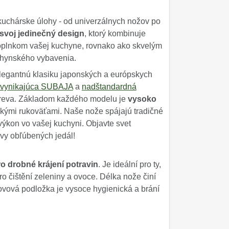
uchárske úlohy - od univerzálnych nožov po
svoj jedinečný design
, ktorý kombinuje
oplnkom vašej kuchyne, rovnako ako skvelým
uchynského vybavenia.
legantnú klasiku japonských a európskych
vynikajúca SUBAJA
a
nadštandardná
dreva. Základom každého modelu je
vysoko
ými rukoväťami. Naše nože spájajú tradičné
výkon vo vašej kuchyni. Objavte svet
vy obľúbených jedál!
o drobné krájení potravin
. Je ideální pro ty,
ro čištění zeleniny a ovoce. Délka nože činí
ovová podložka je vysoce hygienická a brání