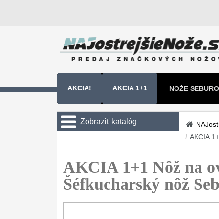
AKCIA!
AKCIA 1+1
NOŽE SEBURO
NOŽE SAMURA
Zobraziť katalóg
NAJost
/
AKCIA 1+
Kuchyňské nôže
Sady nožov
AKCIA 1+1 Nôž na o
9
Šéfkucharský nôž S
Kuchařské nože
30
Univerzálny nože
50