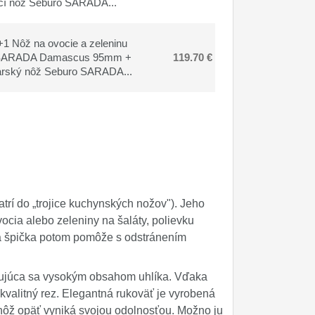
cí nôž Seburo SARADA...
1 Nôž na ovocie a zeleninu
SARADA Damascus 95mm +
119.70 €
arský nôž Seburo SARADA...
rí do „trojice kuchynských nožov"). Jeho
ocia alebo zeleniny na šaláty, polievku
 a špička potom pomôže s odstránením
ačujúca sa vysokým obsahom uhlíka. Vďaka
 kvalitný rez. Elegantná rukoväť je vyrobená
 nôž opäť vyniká svojou odolnosťou. Možno ju