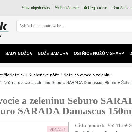
Stav objednávky
Prihlásenie
Registrácia
Doručenie a
SADY NOŽOV
NOŽE SAMURA
OSTŘIČE NOŽŮ V-SHARP
 KAIJU
rejšieNože.sk
/
Kuchyňské nôže
/
Nože na ovoce a zeleninu
1 Nôž na ovocie a zeleninu Seburo SARADA Damascus 95mm + Šéf
vocie a zeleninu Seburo SAR
eburo SARADA Damascus 150
Číslo produktu:
55211+552
AKCIA 1+1