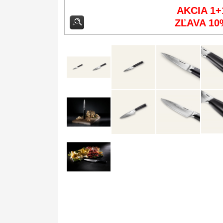
AKCIA 1+
Príslušenstvo
2
ZĽAVA 10
Zavírací nože
Nože s pevnou čepeľou
Špeciálne nože
Ostrenie nožov
Nože SEBURO
Nože Tojiro
Nože Samura
Ostřiče nožů V-Sharp
Dopredaj
11