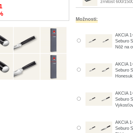
zrnitost 600/150
1
%
Možnosti:
AKCIA 1+
Seburo 
Nôž na o
AKCIA 1+
Seburo 
Honesuki
AKCIA 1+
Seburo 
Vykosťov
AKCIA 1+
Seburo 