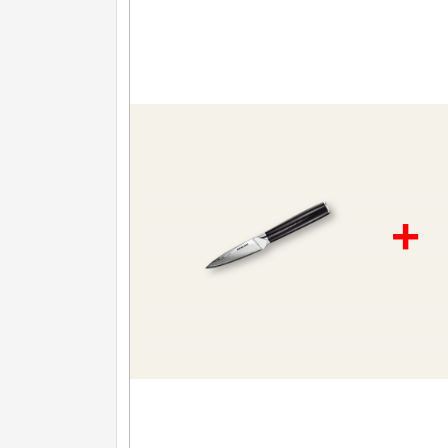
Nože na ovoce a zeleninu
43
Santoku nože
46
Nože NAKIRI
17
Filetovací nože
7
Nože na chleba
27
+
Vykosťovací nože
41
Steakové nože
2
Plátkovací nože
27
Porcovací nože
2
Sekáčky a speciální nože
15
Japonské nože
57