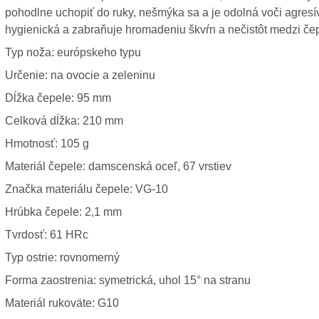
pohodlne uchopiť do ruky, nešmýka sa a je odolná voči agres
hygienická a zabraňuje hromadeniu škvŕn a nečistôt medzi če
Typ noža: európskeho typu
Určenie: na ovocie a zeleninu
Dĺžka čepele: 95 mm
Celková dĺžka: 210 mm
Hmotnosť: 105 g
Materiál čepele: damscenská oceľ, 67 vrstiev
Značka materiálu čepele: VG-10
Hrúbka čepele: 2,1 mm
Tvrdosť: 61 HRc
Typ ostrie: rovnomerný
Forma zaostrenia: symetrická, uhol 15° na stranu
Materiál rukoväte: G10