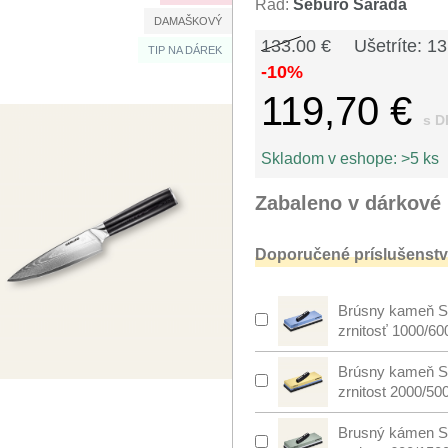
Rad:
Seburo Sarada
DAMAŠKOVÝ
133.00 €
Ušetríte: 13
TIP NA DÁREK
-10%
119,70 €
s D
Skladom v eshope:
>5 ks
Zabaleno v dárkové 
Doporučené príslušenstv
Brúsny kameň S
zrnitosť 1000/60
Brúsny kameň S
zrnitost 2000/50
Brusný kámen S