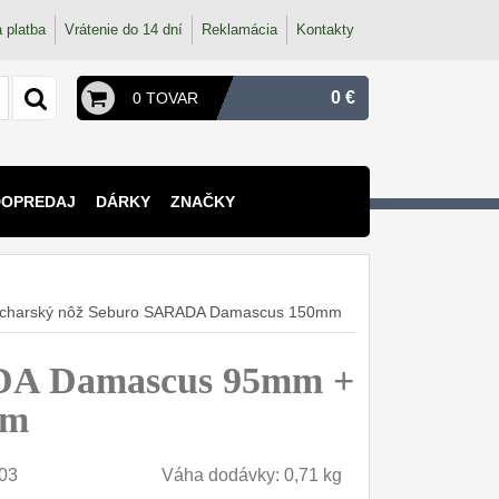
 platba
Vrátenie do 14 dní
Reklamácia
Kontakty
0 €
0 TOVAR
DOPREDAJ
DÁRKY
ZNAČKY
kucharský nôž Seburo SARADA Damascus 150mm
ADA Damascus 95mm +
mm
03
Váha dodávky: 0,71 kg