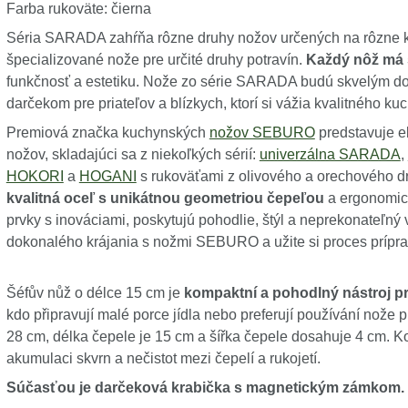
Farba rukoväte: čierna
Séria SARADA zahŕňa rôzne druhy nožov určených na rôzne k
špecializované nože pre určité druhy potravín.
Každý nôž má 
funkčnosť a estetiku. Nože zo série SARADA budú skvelým d
darčekom pre priateľov a blízkych, ktorí si vážia kvalitného k
Premiová značka kuchynských
nožov SEBURO
predstavuje e
nožov, skladajúci sa z niekoľkých sérií:
univerzálna SARADA
,
HOKORI
a
HOGANI
s rukoväťami z olivového a orechového 
kvalitná oceľ s unikátnou geometriou čepeľou
a ergonomick
prvky s inováciami, poskytujú pohodlie, štýl a neprekonateľný 
dokonalého krájania s nožmi SEBURO a užite si proces prípra
Šéfův nůž o délce 15 cm je
kompaktní a pohodlný nástroj pr
kdo připravují malé porce jídla nebo preferují používání nože p
28 cm, délka čepele je 15 cm a šířka čepele dosahuje 4 cm. K
akumulaci skvrn a nečistot mezi čepelí a rukojetí.
Súčasťou je darčeková krabička s magnetickým zámkom.