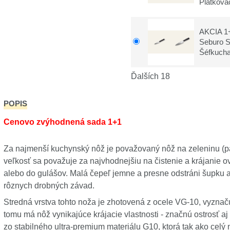
Plátkova
AKCIA 1+
Seburo 
Šéfkuch
Ďalších 18
POPIS
Cenovo zvýhodnená sada 1+1
Za najmenší kuchynský nôž je považovaný nôž na zeleninu (pat
veľkosť sa považuje za najvhodnejšiu na čistenie a krájanie ov
alebo do gulášov. Malá čepeľ jemne a presne odstráni šupku
rôznych drobných závad.
Stredná vrstva tohto noža je zhotovená z ocele VG-10, vyzn
tomu má nôž vynikajúce krájacie vlastnosti - značnú ostrosť aj
zo stabilného ultra-premium materiálu G10, ktorá tak ako celý