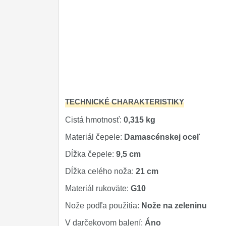
TECHNICKÉ CHARAKTERISTIKY
Cistá hmotnosť:
0,315 kg
Materiál čepele:
Damascénskej oceľ
Dĺžka čepele:
9,5 cm
Dĺžka celého noža:
21 cm
Materiál rukoväte:
G10
Nože podľa použitia:
Nože na zeleninu
V darčekovom balení:
Áno