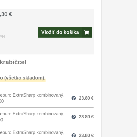
,30 €
Vložiť do košíka
PH
krabičce!
o (všetko skladom):
eburo ExtraSharp kombinovaný,
23.80
€
00
eburo ExtraSharp kombinovaný,
23.80
€
00
eburo ExtraSharp kombinovaný,
23.80
€