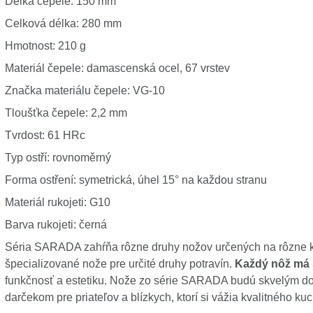
Délka čepele: 150 mm
Celková délka: 280 mm
Hmotnost: 210 g
Materiál čepele: damascenská ocel, 67 vrstev
Značka materiálu čepele: VG-10
Tloušťka čepele: 2,2 mm
Tvrdost: 61 HRc
Typ ostří: rovnoměrný
Forma ostření: symetrická, úhel 15° na každou stranu
Materiál rukojeti: G10
Barva rukojeti: černá
Séria SARADA zahŕňa rôzne druhy nožov určených na rôzne k
špecializované nože pre určité druhy potravín.
Každý nôž má 
funkčnosť a estetiku. Nože zo série SARADA budú skvelým d
darčekom pre priateľov a blízkych, ktorí si vážia kvalitného k