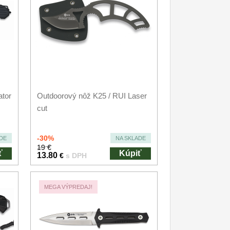
tor
Outdoorový nôž K25 / RUI Laser
cut
-30%
DE
NA SKLADE
19 €
ť
Kúpiť
13.80
€
s DPH
MEGA VÝPREDAJ!