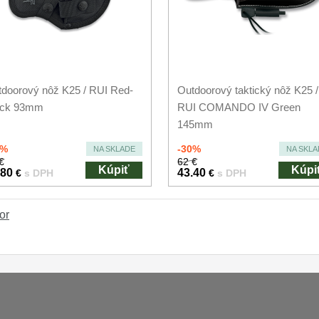
doorový nôž K25 / RUI Red-
Outdoorový taktický nôž K25 /
ack 93mm
RUI COMANDO IV Green
145mm
0%
-30%
NA SKLADE
NA SKLA
€
62 €
Kúpiť
Kúpi
.80
43.40
€
s DPH
€
s DPH
or
Platba a dodávka
Obchodní podmín