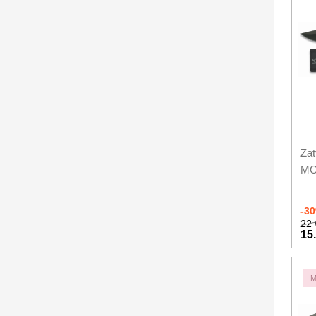
Príslušenstvo
2
Zavírací nože
Nože s pevnou čepeľou
Špeciálne nože
Ostrenie nožov
Zat
Nože SEBURO
MO
Nože Tojiro
-3
Nože Samura
22 
15
Ostřiče nožů V-Sharp
Dopredaj
11
M