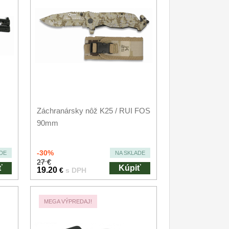
Záchranársky nôž K25 / RUI FOS
90mm
-30%
DE
NA SKLADE
27 €
ť
Kúpiť
19.20
€
s DPH
MEGA VÝPREDAJ!