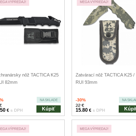
EGA VÝPREDAJ!
MEGA VÝPREDAJ!
chranársky nôž TACTICA K25
Zatvárací nôž TACTICA K25 /
RUI 82mm
RUI 93mm
0%
-30%
NA SKLADE
NA SKLA
€
22 €
Kúpiť
Kúpi
.50
15.80
€
s DPH
€
s DPH
EGA VÝPREDAJ!
MEGA VÝPREDAJ!