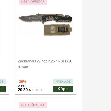
MEGA VÝPREDAJ!
Záchranársky nôž K25 / RUI G10
87mm
-30%
DE
NA SKLADE
29 €
ť
Kúpiť
20.30
€
s DPH
MEGA VÝPREDAJ!