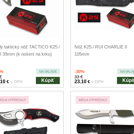
ý taktický nôž TACTICO K25 /
Nôž K25 / RUI CHARLIE II
 39mm (k nošení na krku)
105mm
0%
-30%
NA SKLADE
NA SKLA
€
33 €
Kúpiť
Kúpi
.10
23.10
€
s DPH
€
s DPH
EGA VÝPREDAJ!
MEGA VÝPREDAJ!