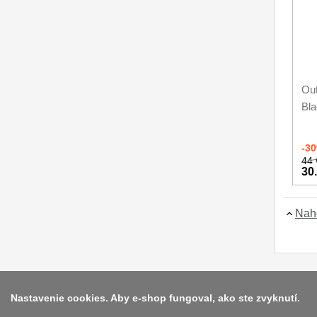
Out
Bl
-3
44 
30
Nah
Nastavenie cookies. Aby e-shop fungoval, ako ste zvyknutí.