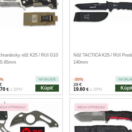
hranársky nôž K25 / RUI G10
Nôž TACTICA K25 / RUI Preda
S 85mm
140mm
0%
-30%
NA SKLADE
NA SKLA
€
28 €
Kúpiť
Kúpi
.70
19.60
€
s DPH
€
s DPH
EGA VÝPREDAJ!
MEGA VÝPREDAJ!