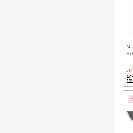
Mal
RUI
-3
17 
12
M