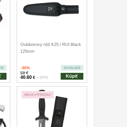
Outdoorový nôž K25 / RUI Black
125mm
-30%
DE
NA SKLADE
58 €
ť
Kúpiť
40.60
€
s DPH
MEGA VÝPREDAJ!