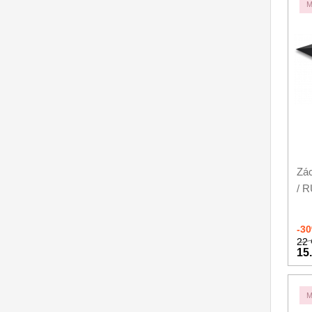
M
Nože na ovoce a zeleninu
43
Santoku nože
46
Nože NAKIRI
17
Filetovací nože
7
Nože na chleba
27
Vykosťovací nože
41
Zá
Steakové nože
/ 
2
Plátkovací nože
27
-3
22 
Porcovací nože
2
15
Sekáčky a speciální nože
15
M
Japonské nože
57