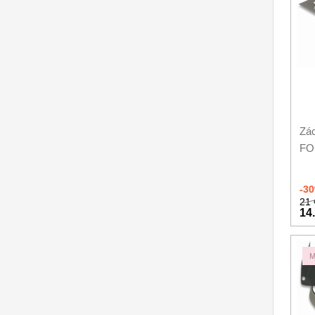
Zác
FO
-3
21 
14
M