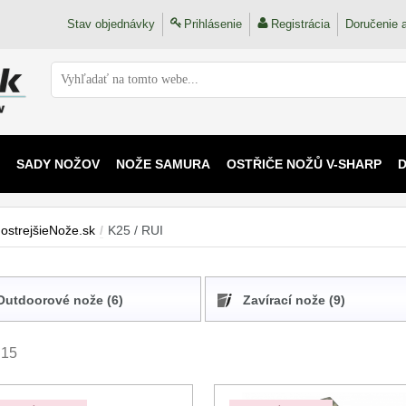
Stav objednávky
Prihlásenie
Registrácia
Doručenie a
SADY NOŽOV
NOŽE SAMURA
OSTŘIČE NOŽŮ V-SHARP
 KAIJU
ostrejšieNože.sk
/
K25 / RUI
Outdoorové nože (6)
Zavírací nože (9)
 15