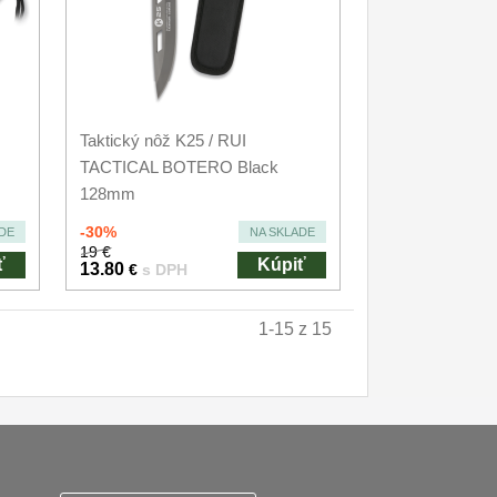
Taktický nôž K25 / RUI
TACTICAL BOTERO Black
128mm
-30%
DE
NA SKLADE
19 €
ť
Kúpiť
13.80
€
s DPH
1-15 z 15
ky
Zasady zpracovani osobnich udaju
Reklamační řád