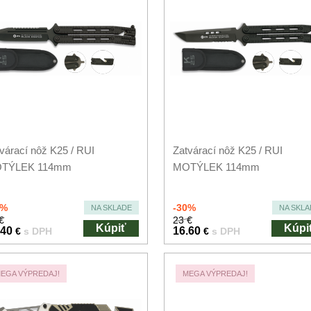
várací nôž K25 / RUI
Zatvárací nôž K25 / RUI
TÝLEK 114mm
MOTÝLEK 114mm
0%
-30%
NA SKLADE
NA SKLA
€
23 €
Kúpiť
Kúpi
.40
16.60
€
s DPH
€
s DPH
EGA VÝPREDAJ!
MEGA VÝPREDAJ!