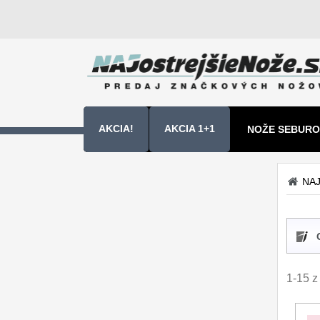
AKCIA!
AKCIA 1+1
NOŽE SEBURO
NOŽE SAMURA
NAJ
Kuchyňské nôže
Sady nožov
9
Kuchařské nože
30
1-15 z
Univerzálny nože
50