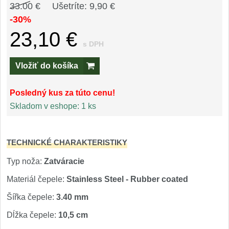
Príslušenstvo
33.00 €
Ušetríte: 9,90 €
2
-30%
Zavírací nože
23,10 €
s DPH
Vreckové
6
Vložiť do košíka
Taktické
3
Posledný kus za túto cenu!
Turistické
Skladom v eshope:
1 ks
7
Speciální
4
TECHNICKÉ CHARAKTERISTIKY
Nože s pevnou čepeľou
Typ noža:
Zatváracie
Taktické
Materiál čepele:
Stainless Steel - Rubber coated
8
Šířka čepele:
3.40 mm
Outdoorové
10
Dĺžka čepele:
10,5 cm