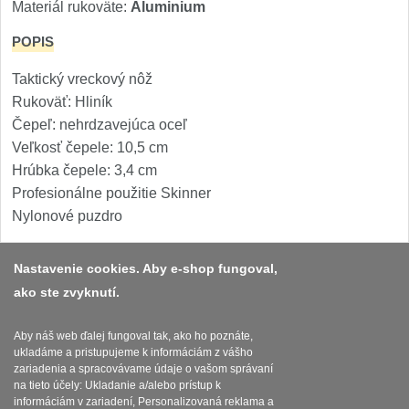
Špeciálne nože
Materiál rukoväte:
Aluminium
POPIS
Vrhacie
12
Taktický vreckový nôž
Záchranárske
4
Rukoväť: Hliník
Čepeľ: nehrdzavejúca oceľ
Ostrenie nožov
Veľkosť čepele: 10,5 cm
Hrúbka čepele: 3,4 cm
Ostřiče nožů
8
Profesionálne použitie Skinner
Nylonové puzdro
Brusné kameny
3
Nastavenie cookies. Aby e-shop fungoval,
Doplňky a díly
4
ako ste zvyknutí.
Platba a dodávka
Nože SEBURO
Obchodní podmínky
Aby náš web ďalej fungoval tak, ako ho poznáte,
ukladáme a pristupujeme k informáciám z vášho
Nože Seburo SARADA
Zasady zpracovani osobnich udaju
zariadenia a spracovávame údaje o vašom správaní
93
na tieto účely: Ukladanie a/alebo prístup k
Reklamační řád
informáciám v zariadení, Personalizovaná reklama a