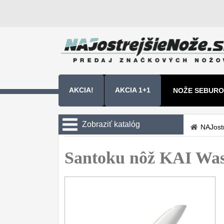
AKCIA!
AKCIA 1+1
NOŽE SEBURO
NOŽE SAMURA
Zobraziť katalóg
NAJost
Kuchyňské nôže
Santoku nôž KAI Was
Sady nožov
9
Kuchařské nože
30
Univerzálny nože
50