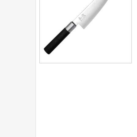
Nože na ovoce a zeleninu
43
Santoku nože
46
Nože NAKIRI
17
Filetovací nože
7
Nože na chleba
27
Vykosťovací nože
41
Steakové nože
2
Plátkovací nože
27
Porcovací nože
2
Sekáčky a speciální nože
15
Japonské nože
57