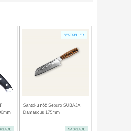
BESTSELLER
T
Santoku nôž Seburo SUBAJA
190mm
Damascus 175mm
SKLADE
NA SKLADE