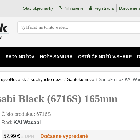
Stav objednávky
Prihlásenie
Registrácia
Doručenie a
SADY NOŽOV
NOŽE SAMURA
OSTŘIČE NOŽŮ V-SHARP
 KAIJU
rejšieNože.sk
/
Kuchyňské nôže
/
Santoku nože
/
Santoku nôž KAI Wa
abi Black (6716S) 165mm
Číslo produktu:
6716S
Rad:
KAI Wasabi
52,99 €
Dočasne vypredané
s DPH