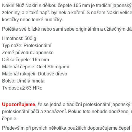
Nakiri:Nůž Nakiri s délkou čepele 165 mm je tradiční japonsk
zeleniny, ale také např. bylinek a koření. S nožem Nakiri veli
kostičky nebo tenké nudličky.
Potěšte své blízké nebo sami sebe originálním a užitečným d
Hmotnost: 500 g
Typ nože: Profesionální
Země původu: Japonsko
Délka čepele: 165 mm
Materiál čepele: Ocel Shirogami
Materiál rukojeti: Dubové dřevo
Bolstr: Umělá hmota
Tvrdost: až 63 HRc
Upozorňujeme
, že se jedná o tradiční profesionální japonsk
profesionální péči a zacházení. Pokud toto nebude dodrženo,
čepele.
Především při prvních několika použitích doporučujeme čepel 