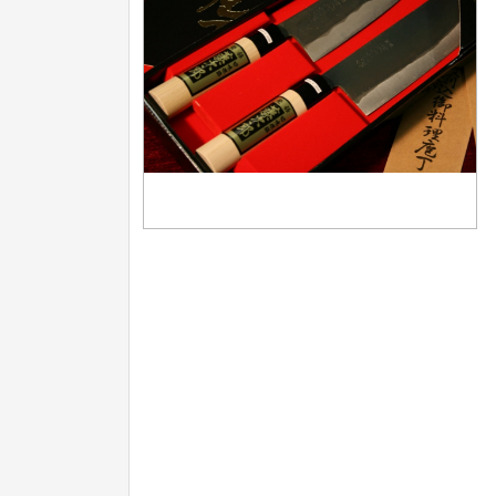
Nože na ovoce a zeleninu
43
Santoku nože
46
Nože NAKIRI
17
Filetovací nože
7
Nože na chleba
27
Vykosťovací nože
41
Steakové nože
2
Plátkovací nože
27
Porcovací nože
2
Sekáčky a speciální nože
15
Japonské nože
57