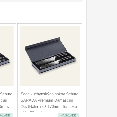
 Seburo
Sada kuchynských nožov Seburo
scus
SARADA Premium Damascus
00mm,
2ks (Nakiri nôž 170mm, Santoku
nôž 175mm)
SKLADE
NA SKLADE