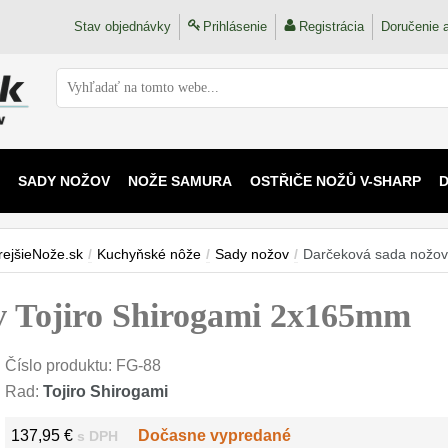
Stav objednávky
Prihlásenie
Registrácia
Doručenie a
SADY NOŽOV
NOŽE SAMURA
OSTŘIČE NOŽŮ V-SHARP
 KAIJU
rejšieNože.sk
/
Kuchyňské nôže
/
Sady nožov
/
Darčeková sada nožov
v Tojiro Shirogami 2x165mm
Číslo produktu:
FG-88
Rad:
Tojiro Shirogami
137,95 €
Dočasne vypredané
s DPH