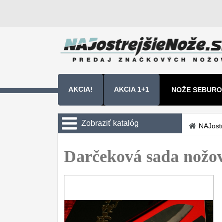
AKCIA!
AKCIA 1+1
NOŽE SEBURO
NOŽE SAMURA
Zobraziť katalóg
NAJost
Kuchyňské nôže
Darčeková sada nožo
Sady nožov
9
Kuchařské nože
30
Univerzálny nože
50