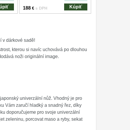
úpiť
Kúpiť
188
€
s DPH
í v dárkové sadě!
trost, kterou si navíc uchovává po dlouhou
dodává noži originální image.
 japonský univerzální nůž. Vhodný je pro
ku Vám zaručí hladký a snadný řez, díky
oku doporučujeme pro svoje univerzální
jet zeleninu, porcovat maso a ryby, sekat