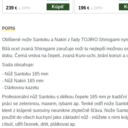
Kúpiť
K
239
196
€
s DPH
€
s DPH
POPIS
Oblíbené nože Santoku a Nakiri z řady TOJIRO Shirogami nyn
Bílá ocel zvaná Shirogami zaručuje noži tu nejlepší možnou os
dobu. Černá vrstva na čepeli, zvaná Kuro-uchi, brání korozi a 
Sada obsahuje:
- Nůž Santoku 165 mm
- Nůž Nakiri 165 mm
- Dárkovou kazetu
Profesionální nůž Santoku s délkou čepele 165 mm je tradiční
práci se zeleninou, masem, rybami ap. Tenké ostří nože Santo
které z krájené suroviny neunikne zbytečně šťáva. Nože Sant
použití do všech kuchyní jako základní nůž - můžete s nimi krá
cibuli, utřít česnek, drtit, plátkovat ap.