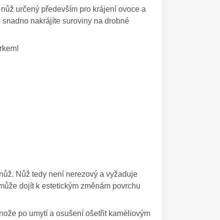
ý nůž určený především pro krájení ovoce a
ce snadno nakrájíte suroviny na drobné
árkem!
ý nůž. Nůž tedy není nerezový a vyžaduje
 může dojít k estetickým změnám povrchu
nože po umytí a osušení ošetřit kaméliovým