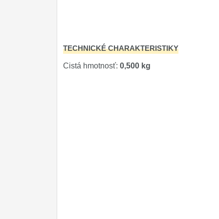
Príslušenstvo
2
Zavírací nože
TECHNICKÉ CHARAKTERISTIKY
Nože s pevnou čepeľou
Cistá hmotnosť:
0,500 kg
Špeciálne nože
Ostrenie nožov
Nože SEBURO
Nože Tojiro
Nože Samura
Ostřiče nožů V-Sharp
Dopredaj
11