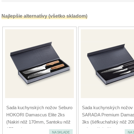
Najlepšie alternatívy (všetko skladom)
Sada kuchynských nožov Seburo
Sada kuchynských nožov
HOKORI Damascus Elite 2ks
SARADA Premium Dama
(Nakiri nôž 170mm, Santoku nôž
3ks (šéfkuchařský nôž 2
175mm)
univerzální nôž...
NA SKLADE
NA 