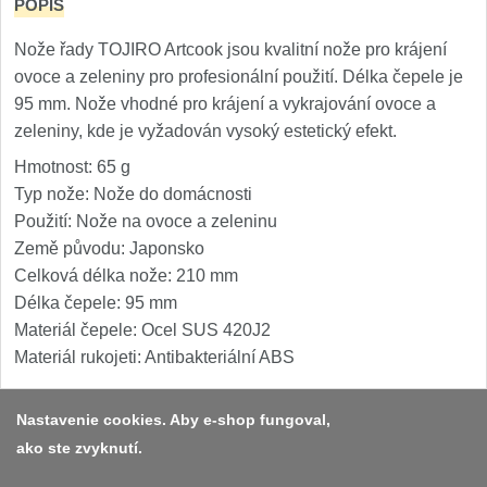
1
POPIS
Nože řady TOJIRO Artcook jsou kvalitní nože pro krájení
Ostřiče nožů V-Sharp
ovoce a zeleniny pro profesionální použití. Délka čepele je
Brúsky na nože
95 mm. Nože vhodné pro krájení a vykrajování ovoce a
12
zeleniny, kde je vyžadován vysoký estetický efekt.
Doplnky a diely
6
Hmotnost: 65 g
Typ nože: Nože do domácnosti
Dopredaj
Použití: Nože na ovoce a zeleninu
11
Země původu: Japonsko
Celková délka nože: 210 mm
Délka čepele: 95 mm
Materiál čepele: Ocel SUS 420J2
Materiál rukojeti: Antibakteriální ABS
Nastavenie cookies. Aby e-shop fungoval,
ako ste zvyknutí.
Platba a dodávka