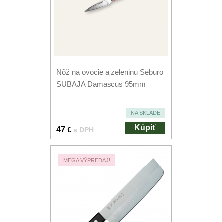
Príslušenstvo
2
Zavírací nože
Vreckové
6
Nôž na ovocie a zeleninu Seburo
Taktické
3
SUBAJA Damascus 95mm
Turistické
7
NA SKLADE
Speciální
4
Kúpiť
47
€
s DPH
Nože s pevnou čepeľou
MEGA VÝPREDAJ!
Taktické
8
Outdoorové
10