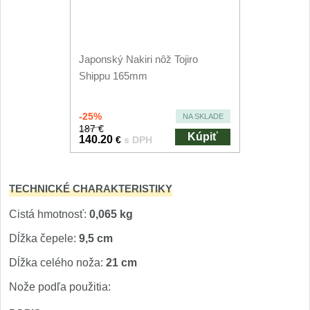
Nože Seburo SUBAJA
92
Nože Seburo HOKORI
37
Japonský Nakiri nôž Tojiro
Nože Seburo HOGANI
20
Shippu 165mm
Nože Seburo WEST
21
-25%
NA SKLADE
187 €
Nože Tojiro
Kúpiť
140.20
€
s DPH
Nože Tojiro Shippu
2
TECHNICKÉ CHARAKTERISTIKY
Nože Tojiro Zen
1
Cistá hmotnosť:
0,065 kg
Dĺžka čepele:
9,5 cm
Nože Samura
Dĺžka celého noža:
21 cm
Nože Samura MO-V
4
Nože podľa použitia:
Nože Samura Bamboo