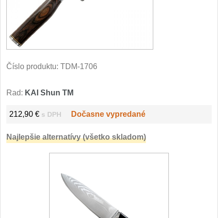
Filetovací nože
7
Nože na chleba
27
Vykosťovací nože
Číslo produktu:
TDM-1706
41
Steakové nože
Rad:
KAI Shun TM
2
Plátkovací nože
212,90 €
Dočasne vypredané
s DPH
27
Najlepšie alternatívy (všetko skladom)
Porcovací nože
2
Sekáčky a speciální nože
15
Japonské nože
57