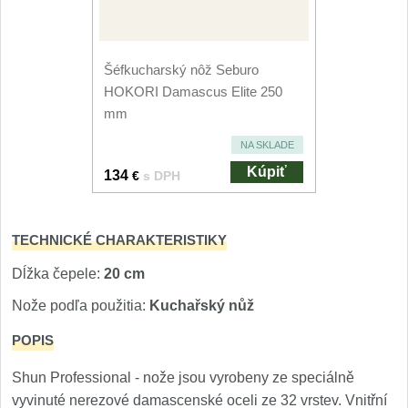
Nože Seburo SUBAJA
92
Nože Seburo HOKORI
37
Šéfkucharský nôž Seburo
Nože Seburo HOGANI
HOKORI Damascus Elite 250
20
mm
Nože Seburo WEST
21
NA SKLADE
Kúpiť
134
€
s DPH
Nože Tojiro
Nože Tojiro Shippu
2
TECHNICKÉ CHARAKTERISTIKY
Nože Tojiro Zen
Dĺžka čepele:
20 cm
1
Nože podľa použitia:
Kuchařský nůž
Nože Samura
POPIS
Nože Samura MO-V
4
Shun Professional - nože jsou vyrobeny ze speciálně
vyvinuté nerezové damascenské oceli ze 32 vrstev. Vnitřní
Nože Samura Bamboo