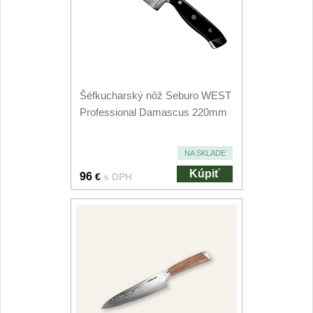
Príslušenstvo
2
Zavírací nože
Vreckové
6
Šéfkucharský nôž Seburo WEST
Taktické
3
Professional Damascus 220mm
Turistické
7
NA SKLADE
Speciální
Kúpiť
96
€
s DPH
4
Nože s pevnou čepeľou
Taktické
8
Outdoorové
10