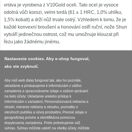
1
vrstva je vyrobena z V10Gold oceli. Tato ocel je vysoce
odolná vůči korozi, velmi tvrdá (61 ± 1 HRC, 1,0% uhlíku,
Ostřiče nožů V-Sharp
1,5% kobalt) a drží nůž trvale ostrý. Vzhledem k tomu, že je
každé konvexní broušení a honování ostří ruční, nože Shun
Brúsky na nože
12
vytváří jedinečnou ostrost, což mu umožnuje klouzat při
řezu jako žádnému jinému.
Doplnky a diely
6
Dopredaj
Nastavenie cookies. Aby e-shop fungoval,
11
ako ste zvyknutí.
Platba a dodávka
Obchodní podmínky
Aby náš web ďalej fungoval tak, ako ho poznáte,
ukladáme a pristupujeme k informáciám z vášho
Zasady zpracovani osobnich udaju
zariadenia a spracovávame údaje o vašom správaní
na tieto účely: Ukladanie a/alebo prístup k
Reklamační řád
informáciám v zariadení, Personalizovaná reklama a
obsah, meranie reklamy a obsahu, poznatky o
okruhoch publika a vývoj produktov, Presné údaje o
Nastavenie súborov cookies
geografickej polohe a identifikácia pomocou
dopytovania zariadenia. Preto potrebujeme váš
súhlas. Súhlas môžete udeliť na všetky účely, môžete