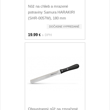
Špeciálne nože
Nôž na chlieb a mrazené
Vrhacie
potraviny Samura HARAKIRI
12
(SHR-0057W), 180 mm
Záchranárske
4
DOČASNE VYPREDANÉ
19.99
€
s DPH
Ostrenie nožov
Ostřiče nožů
8
Brusné kameny
3
Doplňky a díly
4
Nože SEBURO
Nože Seburo SARADA
93
Oboustranný nůž na zmražené