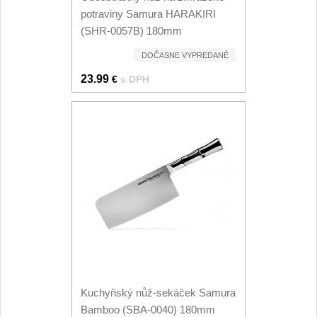
Nože Seburo SUBAJA
92
potraviny Samura HARAKIRI
(SHR-0057B) 180mm
Nože Seburo HOKORI
37
DOČASNE VYPREDANÉ
Nože Seburo HOGANI
20
23.99
€
s DPH
Nože Seburo WEST
21
Nože Tojiro
Nože Tojiro Shippu
2
Nože Tojiro Zen
1
Nože Samura
Nože Samura MO-V
4
Kuchyňský nůž-sekáček Samura
Bamboo (SBA-0040) 180mm
Nože Samura Bamboo