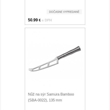
1
Ostřiče nožů V-Sharp
DOČASNE VYPREDANÉ
50.99
€
s DPH
Brúsky na nože
9
Doplnky a diely
4
Dopredaj
11
Nůž na sýr Samura Bamboo
(SBA-0022), 135 mm