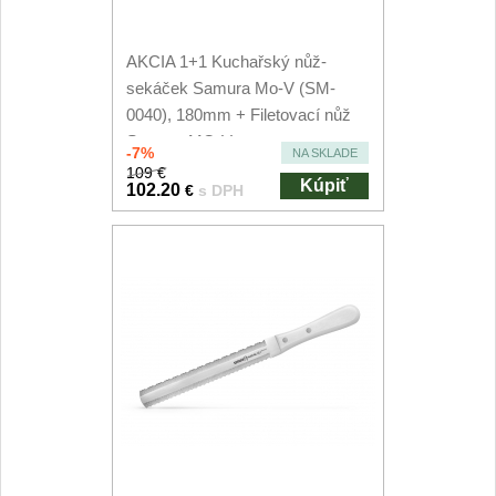
Príslušenstvo
2
Zavírací nože
AKCIA 1+1 Kuchařský nůž-
sekáček Samura Mo-V (SM-
Vreckové
0040), 180mm + Filetovací nůž
6
Samura MO-V...
-7%
NA SKLADE
Taktické
109 €
3
Kúpiť
102.20
€
s DPH
Turistické
7
Speciální
4
Nože s pevnou čepeľou
Taktické
8
Outdoorové
9