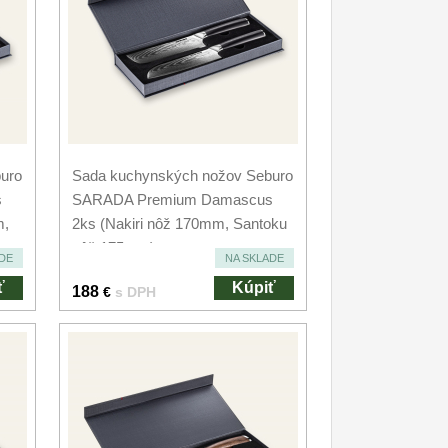
uro
Sada kuchynských nožov Seburo
s
SARADA Premium Damascus
m,
2ks (Nakiri nôž 170mm, Santoku
nôž 175mm)
DE
NA SKLADE
ť
Kúpiť
188
€
s DPH