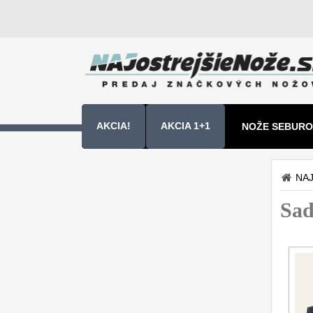
AKCIA!
AKCIA 1+1
NOŽE SEBURO
NOŽE SAMURA
NAJ
Kuchyňské nôže
Sa
Sady nožov
9
Kuchařské nože
30
Univerzálny nože
50