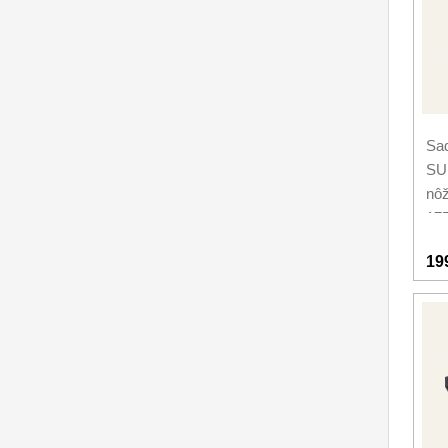
Príslušenstvo
2
Zavírací nože
Nože s pevnou čepeľou
Sa
Špeciálne nože
SU
Ostrenie nožov
nô
17
Nože SEBURO
19
Nože Tojiro
Nože Samura
Ostřiče nožů V-Sharp
Dopredaj
11