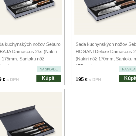
da kuchynských nožov Seburo
Sada kuchynských nožov Seb
BAJA Damascus 2ks (Nakiri
HOGANI Deluxe Damascus 2
ž 175mm, Santoku nôž
(Nakiri nôž 170mm, Santoku 
5mm)
175mm)
NA SKLADE
NA SKLA
Kúpiť
Kúpi
9
195
€
s DPH
€
s DPH