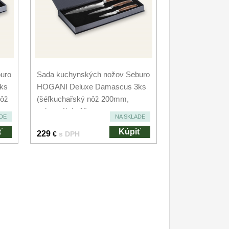
uro
Sada kuchynských nožov Seburo
ks
HOGANI Deluxe Damascus 3ks
nôž
(šéfkuchařský nôž 200mm,
univerzální nôž...
DE
NA SKLADE
ť
Kúpiť
229
€
s DPH