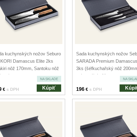
da kuchynských nožov Seburo
Sada kuchynských nožov Seb
KORI Damascus Elite 2ks
SARADA Premium Damascu
kiri nôž 170mm, Santoku nôž
3ks (šéfkuchařský nôž 200m
5mm)
univerzální nôž...
NA SKLADE
NA SKLA
Kúpiť
Kúpi
9
196
€
s DPH
€
s DPH