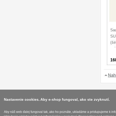
Sa
SU
(š
uni
16
Nah
Nastavenie cookies. Aby e-shop fungoval, ako ste zvyknutí.
Aby náš web ďalej fungoval tak, ako ho poznáte, ukladáme a pristupujeme k in