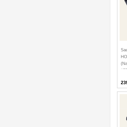
Nože na ovoce a zeleninu
43
Santoku nože
46
Nože NAKIRI
17
Filetovací nože
7
Sa
Nože na chleba
27
HO
(Na
Vykosťovací nože
41
17
Steakové nože
2
23
Plátkovací nože
27
Porcovací nože
2
Sekáčky a speciální nože
15
Japonské nože
57