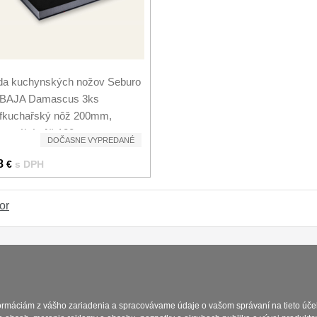
da kuchynských nožov Seburo
BAJA Damascus 3ks
éfkuchařský nôž 200mm,
verzální nôž 130mm,...
DOČASNE VYPREDANÉ
8
€
s DPH
or
Platba a dodávka
Obchodní podmín
formáciám z vášho zariadenia a spracovávame údaje o vašom správaní na tieto účel