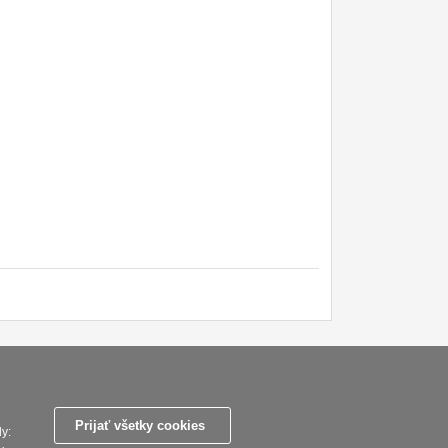
ky
Zasady zpracovani osobnich udaju
Reklamační řád
Nastavenie súborov cookies
Prijať všetky cookies
y: