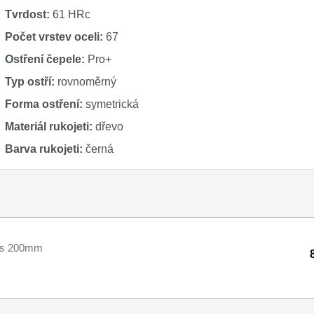
Tvrdost:
61 HRc
Počet vrstev oceli:
67
Ostření čepele:
Pro+
Typ ostří:
rovnoměrný
Forma ostření:
symetrická
Materiál rukojeti:
dřevo
Barva rukojeti:
černá
us 200mm