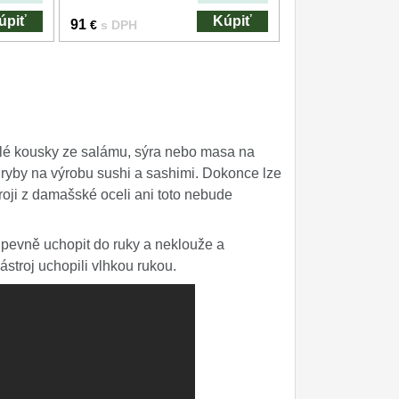
úpiť
Kúpiť
91
€
s DPH
alé kousky ze salámu, sýra nebo masa na
 ryby na výrobu sushi a sashimi. Dokonce lze
troji z damašské oceli ani toto nebude
 pevně uchopit do ruky a neklouže a
troj uchopili vlhkou rukou.