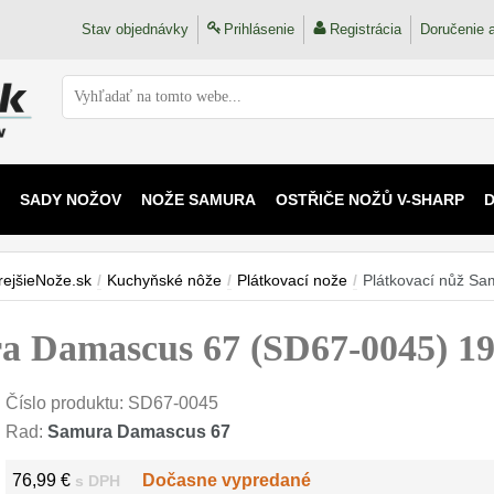
Stav objednávky
Prihlásenie
Registrácia
Doručenie a
SADY NOŽOV
NOŽE SAMURA
OSTŘIČE NOŽŮ V-SHARP
 KAIJU
rejšieNože.sk
/
Kuchyňské nôže
/
Plátkovací nože
/
Plátkovací nůž S
ra Damascus 67 (SD67-0045) 
Číslo produktu:
SD67-0045
Rad:
Samura Damascus 67
76,99 €
Dočasne vypredané
s DPH