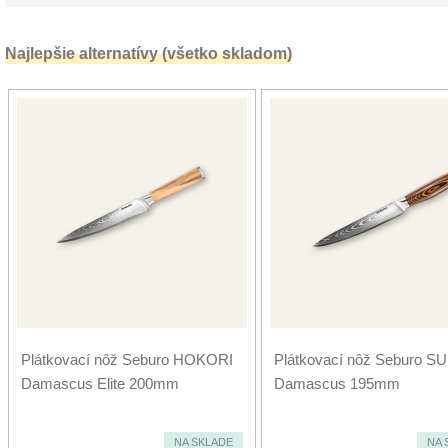
Najlepšie alternatívy (všetko skladom)
Plátkovací nôž Seburo HOKORI
Plátkovací nôž Seburo S
Damascus Elite 200mm
Damascus 195mm
NA SKLADE
NA 