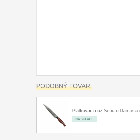
PODOBNÝ TOVAR:
Plátkovací nôž Seburo Damasc
NA SKLADE