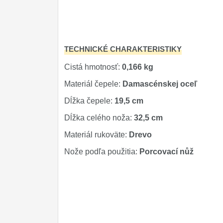
Príslušenstvo
2
Zavírací nože
TECHNICKÉ CHARAKTERISTIKY
Nože s pevnou čepeľou
Cistá hmotnosť:
0,166 kg
Špeciálne nože
Materiál čepele:
Damascénskej oceľ
Ostrenie nožov
Dĺžka čepele:
19,5 cm
Nože SEBURO
Dĺžka celého noža:
32,5 cm
Materiál rukoväte:
Drevo
Nože Tojiro
Nože podľa použitia:
Porcovací nůž
Nože Samura
Ostřiče nožů V-Sharp
Dopredaj
11