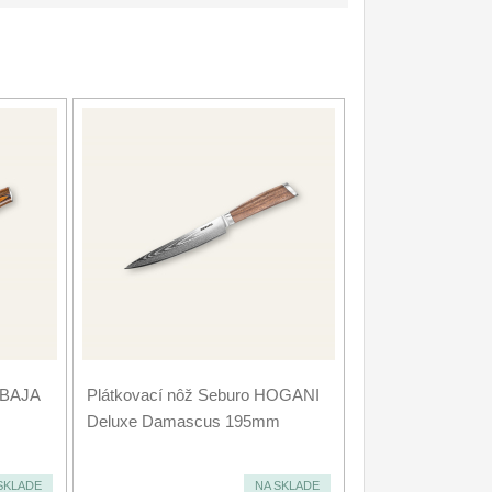
UBAJA
Plátkovací nôž Seburo HOGANI
Deluxe Damascus 195mm
SKLADE
NA SKLADE