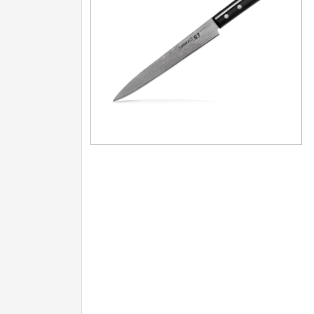
Nože na ovoce a zeleninu
43
Santoku nože
46
Nože NAKIRI
17
Filetovací nože
7
Nože na chleba
27
Vykosťovací nože
41
Steakové nože
2
Plátkovací nože
27
Porcovací nože
2
Sekáčky a speciální nože
15
Japonské nože
57