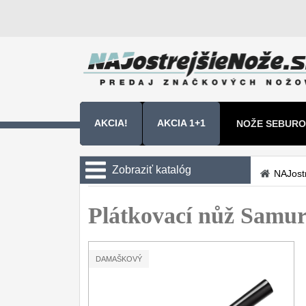
AKCIA!
AKCIA 1+1
NOŽE SEBURO
NOŽE SAMURA
Zobraziť katalóg
NAJost
Kuchyňské nôže
Plátkovací nůž Samu
Sady nožov
9
Kuchařské nože
30
DAMAŠKOVÝ
Univerzálny nože
50