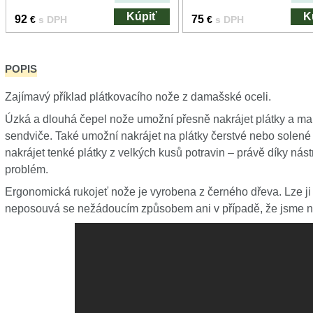
Kúpiť
K
92
75
€
s DPH
€
s DPH
POPIS
Zajímavý příklad plátkovacího nože z damašské oceli.
Úzká a dlouhá čepel nože umožní přesně nakrájet plátky a m
sendviče. Také umožní nakrájet na plátky čerstvé nebo solené
nakrájet tenké plátky z velkých kusů potravin – právě díky nás
problém.
Ergonomická rukojeť nože je vyrobena z černého dřeva. Lze ji
neposouvá se nežádoucím způsobem ani v případě, že jsme nás