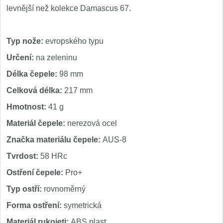
levnější než kolekce Damascus 67.
Typ nože:
evropského typu
Určení:
na zeleninu
Délka čepele:
98 mm
Celková délka:
217 mm
Hmotnost:
41 g
Materiál čepele:
nerezová ocel
Značka materiálu čepele:
AUS-8
Tvrdost:
58 HRc
Ostření čepele:
Pro+
Typ ostří:
rovnoměrný
Forma ostření:
symetrická
Materiál rukojeti:
ABS plast