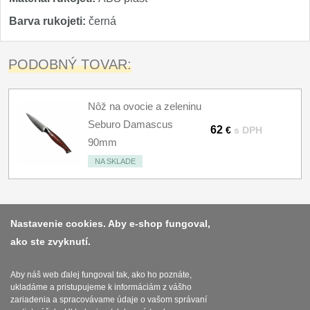
Barva rukojeti:
černá
PODOBNÝ TOVAR:
Nôž na ovocie a zeleninu
Seburo Damascus
62
€
s DPH
90mm
NA SKLADE
Nastavenie cookies. Aby e-shop fungoval,
ako ste zvyknutí.
Platba a dodávka
Obchodní podmínky
Aby náš web ďalej fungoval tak, ako ho poznáte,
ukladáme a pristupujeme k informáciám z vášho
Zasady zpracovani osobnich udaju
zariadenia a spracovávame údaje o vašom správaní