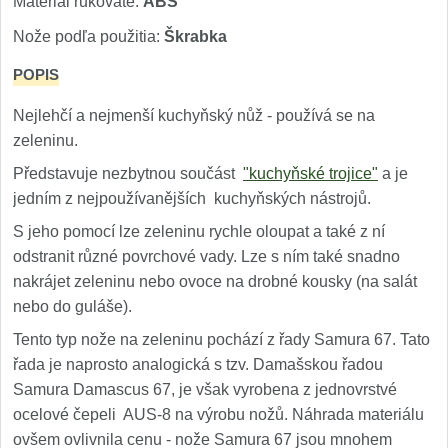
Materiál rukoväte:
ABS
1
Nože podľa použitia:
Škrabka
Ostřiče nožů V-Sharp
POPIS
Brúsky na nože
12
Nejlehčí a nejmenší kuchyňský nůž - používá se na
zeleninu.
Doplnky a diely
6
Představuje nezbytnou součást
"kuchyňské trojice"
a je
Dopredaj
jedním z nejpoužívanějších kuchyňských nástrojů.
11
S jeho pomocí lze zeleninu rychle oloupat a také z ní
odstranit různé povrchové vady. Lze s ním také snadno
nakrájet zeleninu nebo ovoce na drobné kousky (na salát
nebo do guláše).
Tento typ nože na zeleninu pochází z řady Samura 67. Tato
řada je naprosto analogická s tzv. Damašskou řadou
Samura Damascus 67, je však vyrobena z jednovrstvé
ocelové čepeli AUS-8 na výrobu nožů. Náhrada materiálu
ovšem ovlivnila cenu - nože Samura 67 jsou mnohem