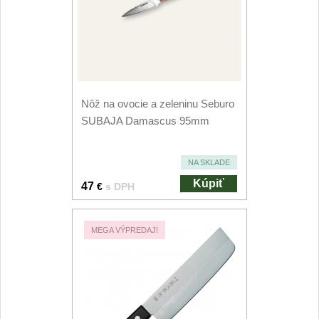
Príslušenstvo
2
Zavírací nože
Vreckové
6
Nôž na ovocie a zeleninu Seburo
Taktické
3
SUBAJA Damascus 95mm
Turistické
7
NA SKLADE
Speciální
4
Kúpiť
47
€
s DPH
Nože s pevnou čepeľou
MEGA VÝPREDAJ!
Taktické
8
Outdoorové
10