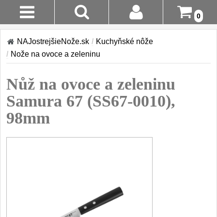
0
Stav
Akcia!
NAJostrejšieNože.sk
/
Kuchyňské nôže
Objednávky
/
Nože na ovoce a zeleninu
Kuchyňské nôže
Prihlásenie
Nůž na ovoce a zeleninu
Sady nožov
9
Registrácia
Samura 67 (SS67-0010),
Kuchařské nože
30
98mm
Doručenie
A Platba
Univerzálny nože
50
Vrátenie Do
Nože na ovoce a
zeleninu
14 Dní
43
Santoku nože
Reklamácia
46
Nože NAKIRI
Kontakty
17