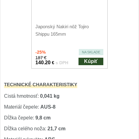
Nože Seburo SUBAJA
92
Nože Seburo HOKORI
37
Japonský Nakiri nôž Tojiro
Nože Seburo HOGANI
20
Shippu 165mm
Nože Seburo WEST
21
-25%
NA SKLADE
187 €
Nože Tojiro
Kúpiť
140.20
€
s DPH
Nože Tojiro Shippu
2
TECHNICKÉ CHARAKTERISTIKY
Nože Tojiro Zen
1
Cistá hmotnosť:
0,041 kg
Materiál čepele:
AUS-8
Nože Samura
Dĺžka čepele:
9,8 cm
Nože Samura MO-V
4
Dĺžka celého noža:
21,7 cm
Nože Samura Bamboo