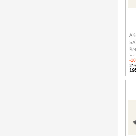
AKC
SA
Šéf
SA
-1
217
19