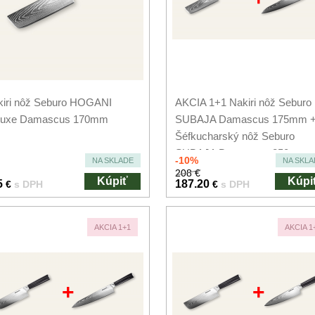
kiri nôž Seburo HOGANI
AKCIA 1+1 Nakiri nôž Seburo
luxe Damascus 170mm
SUBAJA Damascus 175mm 
Šéfkucharský nôž Seburo
SUBAJA Damascus 250mm
-10%
NA SKLADE
NA SKLA
208 €
Kúpiť
Kúpi
5
187.20
€
s DPH
€
s DPH
AKCIA 1+1
AKCIA 1
+
+