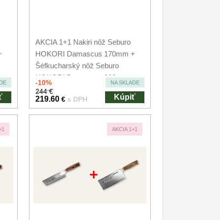
AKCIA 1+1 Nakiri nôž Seburo
+
HOKORI Damascus 170mm +
Šéfkucharský nôž Seburo
HOKORI Damascus 200mm
-10%
DE
NA SKLADE
244 €
ť
Kúpiť
219.60
€
s DPH
+1
AKCIA 1+1
+