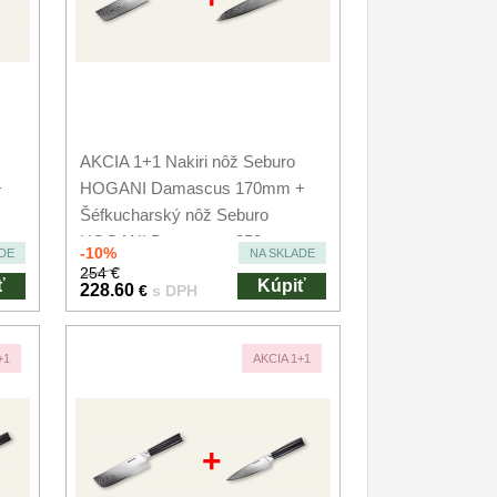
AKCIA 1+1 Nakiri nôž Seburo
+
HOGANI Damascus 170mm +
Šéfkucharský nôž Seburo
HOGANI Damascus 250mm
-10%
DE
NA SKLADE
254 €
ť
Kúpiť
228.60
€
s DPH
+1
AKCIA 1+1
+