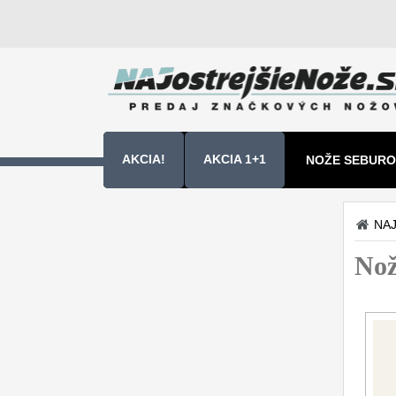
AKCIA!
AKCIA 1+1
NOŽE SEBURO
NOŽE SAMURA
NAJ
Kuchyňské nôže
No
Sady nožov
9
Kuchařské nože
30
Univerzálny nože
50