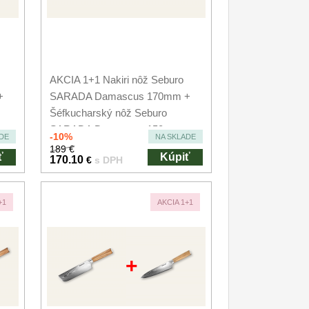
AKCIA 1+1 Nakiri nôž Seburo
+
SARADA Damascus 170mm +
Šéfkucharský nôž Seburo
SARADA Damascus 150mm
-10%
DE
NA SKLADE
189 €
ť
Kúpiť
170.10
€
s DPH
+1
AKCIA 1+1
+