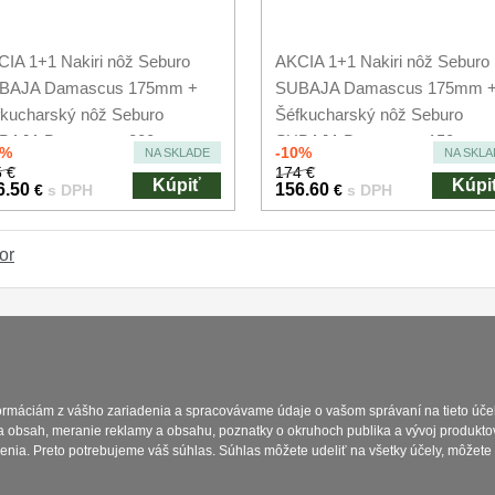
IA 1+1 Nakiri nôž Seburo
AKCIA 1+1 Nakiri nôž Seburo
BAJA Damascus 175mm +
SUBAJA Damascus 175mm 
kucharský nôž Seburo
Šéfkucharský nôž Seburo
BAJA Damascus 200mm
SUBAJA Damascus 150mm
0%
-10%
NA SKLADE
NA SKLA
 €
174 €
Kúpiť
Kúpi
6.50
156.60
€
s DPH
€
s DPH
or
Platba a dodávka
Obchodní podmín
formáciám z vášho zariadenia a spracovávame údaje o vašom správaní na tieto účel
a obsah, meranie reklamy a obsahu, poznatky o okruhoch publika a vývoj produkto
enia. Preto potrebujeme váš súhlas. Súhlas môžete udeliť na všetky účely, môžete