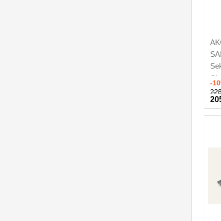
AKC
SA
Se
Ch
-1
228
20