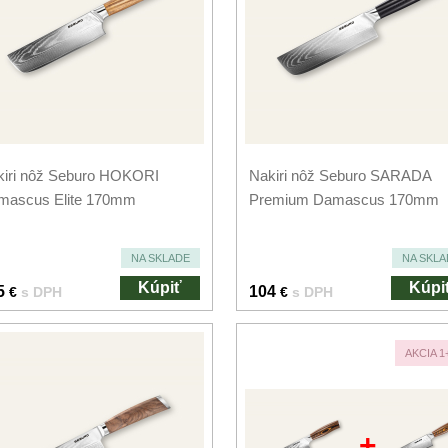
kiri nôž Seburo HOKORI
Nakiri nôž Seburo SARADA
mascus Elite 170mm
Premium Damascus 170mm
NA SKLADE
NA SKLA
Kúpiť
Kúpi
5
104
€
s DPH
€
s DPH
AKCIA 1
+