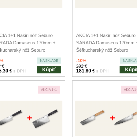
IA 1+1 Nakiri nôž Seburo
AKCIA 1+1 Nakiri nôž Seburo
RADA Damascus 170mm +
SARADA Damascus 170mm 
kucharský nôž Seburo
Šéfkucharský nôž Seburo
RADA Damascus 250mm
SARADA Damascus 200mm
0%
-10%
NA SKLADE
NA SKLA
 €
202 €
Kúpiť
Kúpi
5.30
181.80
€
s DPH
€
s DPH
AKCIA 1+1
AKCIA 1
+
+