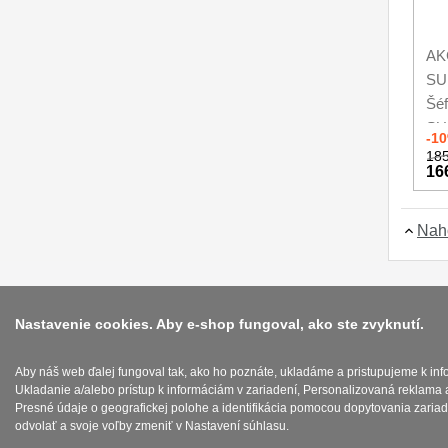
AKC
SU
Šéf
SU
-1
185
16
Nah
Nastavenie cookies. Aby e-shop fungoval, ako ste zvyknutí.
Aby náš web ďalej fungoval tak, ako ho poznáte, ukladáme a pristupujeme k in
Ukladanie a/alebo prístup k informáciám v zariadení, Personalizovaná reklama 
Presné údaje o geografickej polohe a identifikácia pomocou dopytovania zariad
odvolať a svoje voľby zmeniť v Nastavení súhlasu.
Tyto internetové stránky používají soubory cookie.