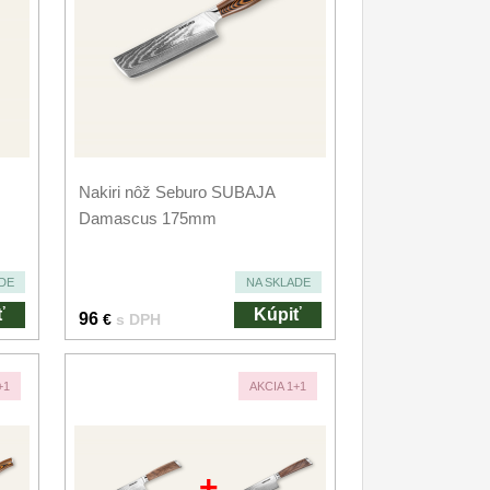
Nakiri nôž Seburo SUBAJA
Damascus 175mm
DE
NA SKLADE
ť
Kúpiť
96
€
s DPH
+1
AKCIA 1+1
+