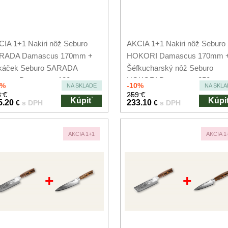
IA 1+1 Nakiri nôž Seburo
AKCIA 1+1 Nakiri nôž Seburo
RADA Damascus 170mm +
HOKORI Damascus 170mm 
káček Seburo SARADA
Šéfkucharský nôž Seburo
opper Damascus 180mm
HOKORI Damascus 250mm
0%
-10%
NA SKLADE
NA SKLA
 €
259 €
Kúpiť
Kúpi
5.20
233.10
€
s DPH
€
s DPH
AKCIA 1+1
AKCIA 1
+
+