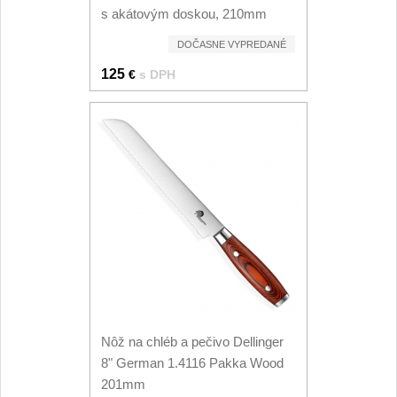
Špeciálne nože
s akátovým doskou, 210mm
Vrhacie
DOČASNE VYPREDANÉ
12
125
€
s DPH
Záchranárske
4
Ostrenie nožov
Ostřiče nožů
8
Brusné kameny
3
Doplňky a díly
4
Nože SEBURO
Nôž na chléb a pečivo Dellinger
Nože Seburo SARADA
93
8" German 1.4116 Pakka Wood
201mm