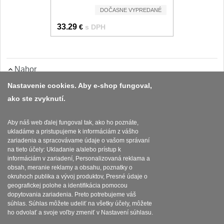
Nože Seburo SUBAJA
92
DOČASNE VYPREDANÉ
Nože Seburo HOKORI
33.29
€
s DPH
37
Nože Seburo HOGANI
20
Nahor
Nože Seburo WEST
21
Nastavenie cookies. Aby e-shop fungoval,
Nože Tojiro
ako ste zvyknutí.
Platba a dodávka
Obchodní podmínky
Nože Tojiro Shippu
Aby náš web ďalej fungoval tak, ako ho poznáte,
2
ukladáme a pristupujeme k informáciám z vášho
Zasady zpracovani osobnich udaju
zariadenia a spracovávame údaje o vašom správaní
Nože Tojiro Zen
na tieto účely: Ukladanie a/alebo prístup k
1
Reklamační řád
informáciám v zariadení, Personalizovaná reklama a
obsah, meranie reklamy a obsahu, poznatky o
Nože Samura
okruhoch publika a vývoj produktov, Presné údaje o
Nastavenie súborov cookies
geografickej polohe a identifikácia pomocou
dopytovania zariadenia. Preto potrebujeme váš
Nože Samura MO-V
4
súhlas. Súhlas môžete udeliť na všetky účely, môžete
ho odvolať a svoje voľby zmeniť v Nastavení súhlasu.
Nože Samura Bamboo