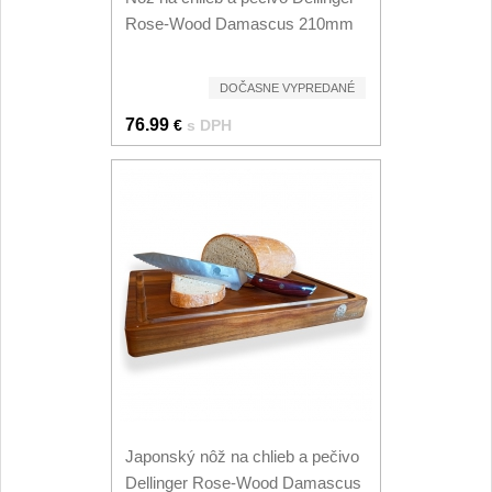
Príslušenstvo
2
Rose-Wood Damascus 210mm
Zavírací nože
DOČASNE VYPREDANÉ
Vreckové
6
76.99
€
s DPH
Taktické
3
Turistické
7
Speciální
4
Nože s pevnou čepeľou
Taktické
8
Outdoorové
10
Japonský nôž na chlieb a pečivo
Dellinger Rose-Wood Damascus