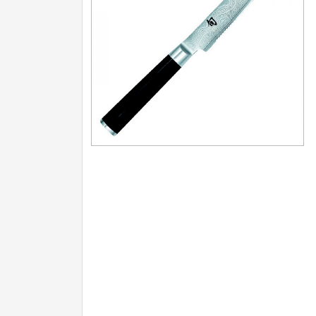
Nože na ovoce a zeleninu
43
Santoku nože
46
Nože NAKIRI
17
Filetovací nože
7
Nože na chleba
27
Vykosťovací nože
41
Steakové nože
2
Plátkovací nože
27
Porcovací nože
2
Sekáčky a speciální nože
15
Japonské nože
57