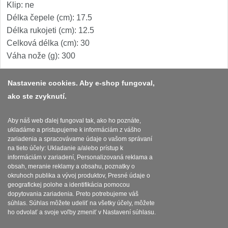
Špeciálne nože
Klip: ne
Délka čepele (cm): 17.5
Vrhacie
12
Délka rukojeti (cm): 12.5
Celková délka (cm): 30
Záchranárske
4
Váha nože (g): 300
Ostrenie nožov
Nastavenie cookies. Aby e-shop fungoval,
ako ste zvyknutí.
Platba a dodávka
Ostřiče nožů
8
Obchodní podmínky
Aby náš web ďalej fungoval tak, ako ho poznáte,
Brusné kameny
ukladáme a pristupujeme k informáciám z vášho
3
Zasady zpracovani osobnich udaju
zariadenia a spracovávame údaje o vašom správaní
na tieto účely: Ukladanie a/alebo prístup k
Doplňky a díly
4
Reklamační řád
informáciám v zariadení, Personalizovaná reklama a
obsah, meranie reklamy a obsahu, poznatky o
okruhoch publika a vývoj produktov, Presné údaje o
Nože SEBURO
Nastavenie súborov cookies
geografickej polohe a identifikácia pomocou
dopytovania zariadenia. Preto potrebujeme váš
Nože Seburo SARADA
súhlas. Súhlas môžete udeliť na všetky účely, môžete
93
ho odvolať a svoje voľby zmeniť v Nastavení súhlasu.