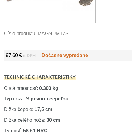
Filetovací nože
7
Nože na chleba
27
Číslo produktu:
MAGNUM17S
Vykosťovací nože
41
97,60 €
Dočasne vypredané
s DPH
Steakové nože
2
Plátkovací nože
27
TECHNICKÉ CHARAKTERISTIKY
Porcovací nože
Cistá hmotnosť:
0,300 kg
2
Typ noža:
S pevnou čepeľou
Sekáčky a speciální nože
15
Dĺžka čepele:
17,5 cm
Dĺžka celého noža:
30 cm
Japonské nože
57
Tvrdosť:
58-61 HRC