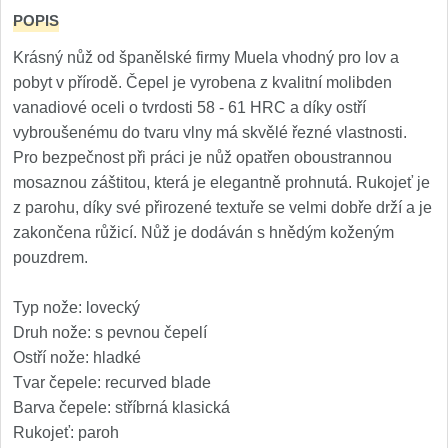
Príslušenstvo
2
POPIS
Zavírací nože
Krásný nůž od španělské firmy Muela vhodný pro lov a
pobyt v přírodě. Čepel je vyrobena z kvalitní molibden
Vreckové
vanadiové oceli o tvrdosti 58 - 61 HRC a díky ostří
6
vybroušenému do tvaru vlny má skvělé řezné vlastnosti.
Taktické
Pro bezpečnost při práci je nůž opatřen oboustrannou
3
mosaznou záštitou, která je elegantně prohnutá. Rukojeť je
Turistické
z parohu, díky své přirozené textuře se velmi dobře drží a je
7
zakončena růžicí. Nůž je dodáván s hnědým koženým
Speciální
pouzdrem.
4
Nože s pevnou čepeľou
Typ nože: lovecký
Druh nože: s pevnou čepelí
Taktické
Ostří nože: hladké
8
Tvar čepele: recurved blade
Outdoorové
9
Barva čepele: stříbrná klasická
Rukojeť: paroh