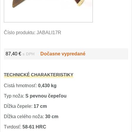
Filetovací nože
7
Nože na chleba
27
Číslo produktu:
JABALI17R
Vykosťovací nože
41
87,40 €
Dočasne vypredané
s DPH
Steakové nože
2
Plátkovací nože
27
TECHNICKÉ CHARAKTERISTIKY
Porcovací nože
Cistá hmotnosť:
0,430 kg
2
Typ noža:
S pevnou čepeľou
Sekáčky a speciální nože
15
Dĺžka čepele:
17 cm
Dĺžka celého noža:
30 cm
Japonské nože
57
Tvrdosť:
58-61 HRC