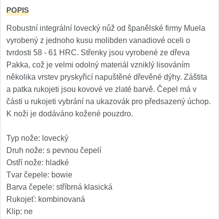
Príslušenstvo
2
POPIS
Zavírací nože
Robustní integrální lovecký nůž od španělské firmy Muela
vyrobený z jednoho kusu molibden vanadiové oceli o
Vreckové
tvrdosti 58 - 61 HRC. Střenky jsou vyrobené ze dřeva
6
Pakka, což je velmi odolný materiál vzniklý lisováním
Taktické
několika vrstev pryskyřicí napuštěné dřevěné dýhy. Záštita
3
a patka rukojeti jsou kovové ve zlaté barvě. Čepel má v
Turistické
části u rukojeti vybrání na ukazovák pro předsazený úchop.
7
K noži je dodáváno kožené pouzdro.
Speciální
4
Typ nože: lovecký
Nože s pevnou čepeľou
Druh nože: s pevnou čepelí
Ostří nože: hladké
Taktické
Tvar čepele: bowie
8
Barva čepele: stříbrná klasická
Outdoorové
9
Rukojeť: kombinovaná
Klip: ne