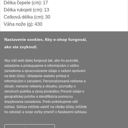
Špeciálne nože
Délka čepele (cm): 17
Délka rukojeti (cm): 13
Vrhacie
12
Celková délka (cm): 30
Váha nože (g): 430
Záchranárske
4
Nastavenie cookies. Aby e-shop fungoval,
Ostrenie nožov
ako ste zvyknutí.
Platba a dodávka
Ostřiče nožů
8
Obchodní podmínky
Aby náš web ďalej fungoval tak, ako ho poznáte,
ukladáme a pristupujeme k informáciám z vášho
Brusné kameny
Zasady zpracovani osobnich udaju
zariadenia a spracovávame údaje o vašom správaní
3
na tieto účely: Ukladanie a/alebo prístup k
Reklamační řád
informáciám v zariadení, Personalizovaná reklama a
Doplňky a díly
obsah, meranie reklamy a obsahu, poznatky o
4
okruhoch publika a vývoj produktov, Presné údaje o
Nastavenie súborov cookies
geografickej polohe a identifikácia pomocou
Nože SEBURO
dopytovania zariadenia. Preto potrebujeme váš
súhlas. Súhlas môžete udeliť na všetky účely, môžete
ho odvolať a svoje voľby zmeniť v Nastavení súhlasu.
Nože Seburo SARADA
93
SEBURO s.r.o. Najostrejsienoze.sk © 2015 - 2026