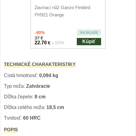
Nože Seburo SUBAJA
92
Zavírací nůž Ganzo Firebird
Nože Seburo HOKORI
FH921 Orange
37
Nože Seburo HOGANI
20
-40%
NA SKLADE
37 €
Kúpiť
22.70
€
s DPH
Nože Seburo WEST
21
Nože Tojiro
TECHNICKÉ CHARAKTERISTIKY
Nože Tojiro Shippu
Cistá hmotnosť:
0,094 kg
2
Typ noža:
Zatváracie
Nože Tojiro Zen
1
Dĺžka čepele:
8 cm
Nože Samura
Dĺžka celého noža:
18,5 cm
Tvrdosť:
60 HRC
Nože Samura MO-V
4
POPIS
Nože Samura Bamboo