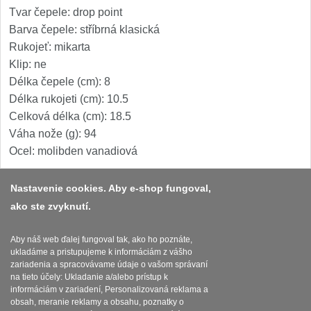
Tvar čepele: drop point
Barva čepele: stříbrná klasická
Rukojeť: mikarta
Klip: ne
Délka čepele (cm): 8
Délka rukojeti (cm): 10.5
Celková délka (cm): 18.5
Váha nože (g): 94
Ocel: molibden vanadiová
Nastavenie cookies. Aby e-shop fungoval,
ako ste zvyknutí.
Platba a dodávka
Obchodní podmínky
Aby náš web ďalej fungoval tak, ako ho poznáte,
ukladáme a pristupujeme k informáciám z vášho
Zasady zpracovani osobnich udaju
zariadenia a spracovávame údaje o vašom správaní
na tieto účely: Ukladanie a/alebo prístup k
Reklamační řád
informáciám v zariadení, Personalizovaná reklama a
obsah, meranie reklamy a obsahu, poznatky o