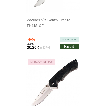
Príslušenstvo
2
Zavírací nože
Zavírací nůž Ganzo Firebird
Vreckové
FH11S-CF
6
Taktické
3
-40%
NA SKLADE
33 €
Kúpiť
Turistické
20.30
€
s DPH
7
Speciální
4
MEGA VÝPREDAJ!
Nože s pevnou čepeľou
Taktické
8
Outdoorové
10