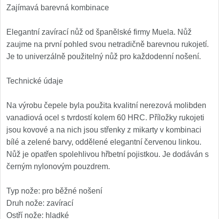
1
Zajímavá barevná kombinace
Ostřiče nožů V-Sharp
Elegantní zavírací nůž od španělské firmy Muela. Nůž
zaujme na první pohled svou netradičně barevnou rukojetí.
Brúsky na nože
12
Je to univerzálně použitelný nůž pro každodenní nošení.
Doplnky a diely
6
Technické údaje
Dopredaj
11
Na výrobu čepele byla použita kvalitní nerezová molibden
vanadiová ocel s tvrdostí kolem 60 HRC. Příložky rukojeti
jsou kovové a na nich jsou střenky z mikarty v kombinaci
bílé a zelené barvy, oddělené elegantní červenou linkou.
Nůž je opatřen spolehlivou hřbetní pojistkou. Je dodáván s
černým nylonovým pouzdrem.
Typ nože: pro běžné nošení
Druh nože: zavírací
Ostří nože: hladké