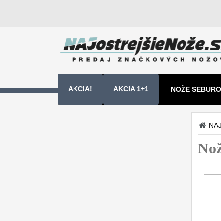
AKCIA!
AKCIA 1+1
NOŽE SEBURO
NOŽE SAMURA
NAJ
Kuchyňské nôže
Nož
Sady nožov
9
Kuchařské nože
30
Univerzálny nože
50