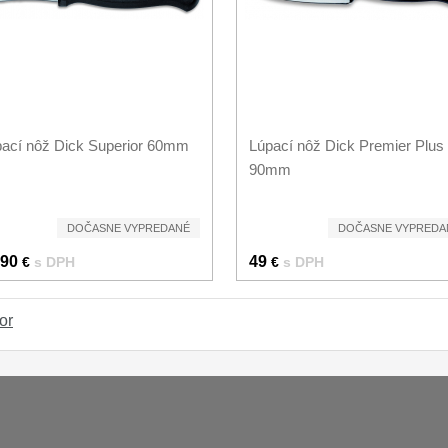
ací nôž Dick Superior 60mm
Lúpací nôž Dick Premier Plus
90mm
DOČASNE VYPREDANÉ
DOČASNE VYPREDA
.90
49
€
s DPH
€
s DPH
or
Platba a dodávka
Obchodní podmín