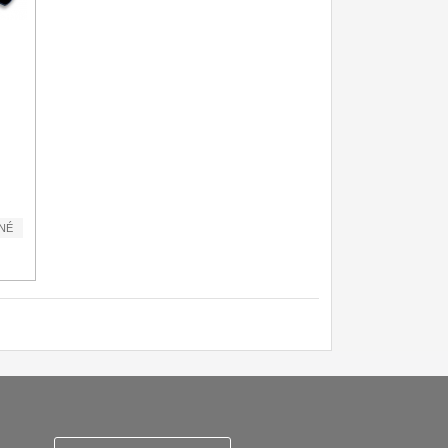
NÉ
ky
Zasady zpracovani osobnich udaju
Reklamační řád