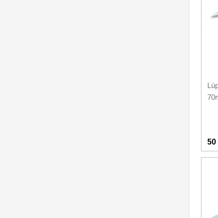
Nože na ovoce a zeleninu
43
Santoku nože
46
Nože NAKIRI
17
Filetovací nože
7
Lúp
Nože na chleba
27
70
Vykosťovací nože
41
Steakové nože
2
50
Plátkovací nože
27
Porcovací nože
2
Sekáčky a speciální nože
15
Japonské nože
57