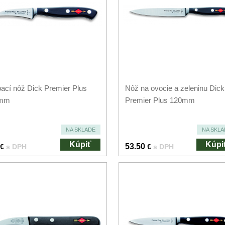
ací nôž Dick Premier Plus
Nôž na ovocie a zeleninu Dick
mm
Premier Plus 120mm
NA SKLADE
NA SKLA
Kúpiť
Kúpi
53.50
€
s DPH
€
s DPH