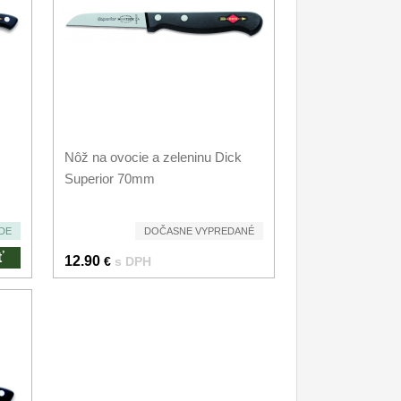
Nôž na ovocie a zeleninu Dick
Superior 70mm
DE
DOČASNE VYPREDANÉ
ť
12.90
€
s DPH