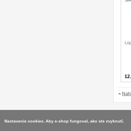
Príslušenstvo
2
Zavírací nože
Nože s pevnou čepeľou
Lúp
Špeciálne nože
Ostrenie nožov
Nože SEBURO
12
Nože Tojiro
Nože Samura
Nah
Ostřiče nožů V-Sharp
Dopredaj
11
Nastavenie cookies. Aby e-shop fungoval, ako ste zvyknutí.