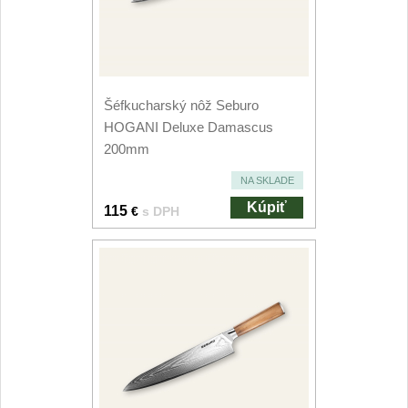
Špeciálne nože
Vrhacie
12
Záchranárske
4
Šéfkucharský nôž Seburo
HOGANI Deluxe Damascus
Ostrenie nožov
200mm
Ostřiče nožů
NA SKLADE
8
Kúpiť
115
€
s DPH
Brusné kameny
3
Doplňky a díly
4
Nože SEBURO
Nože Seburo SARADA
93