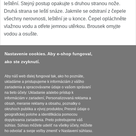
leštění. Stejný postup opakujte s druhou stranou nože.
Druhá strana se leští snáze. Jakmile se odstraní z čepele
všechny nerovnosti, leštění je u konce. Čepel opláchněte
vlažnou vodu a otřete jemnou utěrkou. Brousek omyjte
vodou a osušte.
Nastavenie cookies. Aby e-shop fungoval,
ako ste zvyknutí.
Platba a dodávka
Obchodní podmínky
Aby náš web ďalej fungoval tak, ako ho poznáte,
ukladáme a pristupujeme k informáciám z vášho
Zasady zpracovani osobnich udaju
zariadenia a spracovávame údaje o vašom správaní
na tieto účely: Ukladanie a/alebo prístup k
Reklamační řád
informáciám v zariadení, Personalizovaná reklama a
obsah, meranie reklamy a obsahu, poznatky o
okruhoch publika a vývoj produktov, Presné údaje o
Nastavenie súborov cookies
geografickej polohe a identifikácia pomocou
dopytovania zariadenia. Preto potrebujeme váš
súhlas. Súhlas môžete udeliť na všetky účely, môžete
ho odvolať a svoje voľby zmeniť v Nastavení súhlasu.