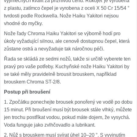
výjimečných kvalit za příznivou cenu. Rukojeť je vyrobena
z plastu, zatímco čepel je vyrobena z oceli X 50 Cr 15/54 °
tvrdosti podle Rockwella. Nože Haiku Yakitori nejsou
vhodné do myčky.
Nože řady Chroma Haiku Yakitori se výborně hodí pro
úkoly vyžadující silnou, ale cenově dostupnou čepel, která
zůstane ostrá a nevyžaduje tak náročnou péči.
Řada se skládá ze sedmi nožů, takže si určitě vyberete ten
pravý pro vaše potřeby. Kuchyňské nože Haiku Yakitori by
se také měly pravidelně brousit brouskem, například
brouskem Chroma ST-2/8.
Postup při broušení
1. Zpočátku ponechejte brousek ponořený ve vodě po dobu
15 minut. Při broušení musí být brousek stále vlhký, můžete
jen trochu postříkat vodou, pokud máte dojem, že vysychá.
Voda funguje jako zvlhčovadlo a lubrikant.
2. Nůž s brouskem musí svírat úhel 10–20 °. S vyvinutím