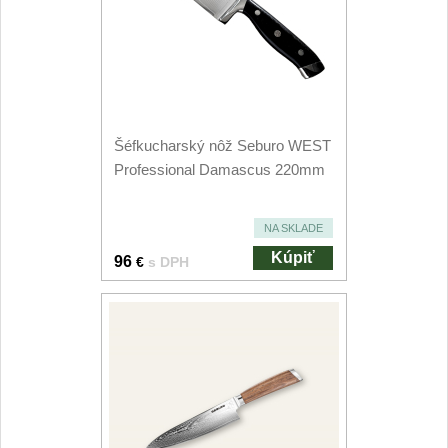
Príslušenstvo
2
Zavírací nože
Vreckové
6
Šéfkucharský nôž Seburo WEST
Taktické
3
Professional Damascus 220mm
Turistické
7
NA SKLADE
Speciální
4
Kúpiť
96
€
s DPH
Nože s pevnou čepeľou
Taktické
8
Outdoorové
10