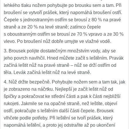
lehkého tlaku nožem pohybujte po brousku sem a tam. Při
broušení se vytvoří prášek, který napomáhá broušení ostří.
Čepele s jednostranným ostřím se brousí z 80 % na pravé
straně a ze 20 % na levé straně; zatímco čepele
s oboustranným ostřím se brousí ze 70 % vpravo a ze 30 %
vlevo. Po broušení nůž dobře umyjte ve vlažné vodě.
3. Brousek polijte dostatečným množstvím vody, aby se
jeho povrch navlhčil. Hned můžete začít s leštěním. Pravák
začíná leštit nůž na pravé straně – nůž se drží ostřím od
těla. Levák začíná leštit nůž na levé straně.
4. Nůž držte bezpečně. Pohybujte nožem sem a tam tak, jak
je zobrazeno na náčrtku. Nejlepší je začít leštit nůž od
špičky a pokračovat ke střední části a pak k části nejbližší
rukojeti. Jakmile se na opačné straně, než leštíte, objeví
ostří, pokračujte s leštěním další části čepele. Brousek
vlhčete podle potřeby. Při leštění se tvoří prášek, který
napomáhá leštění, a proto jej odstraňte až po ukončení