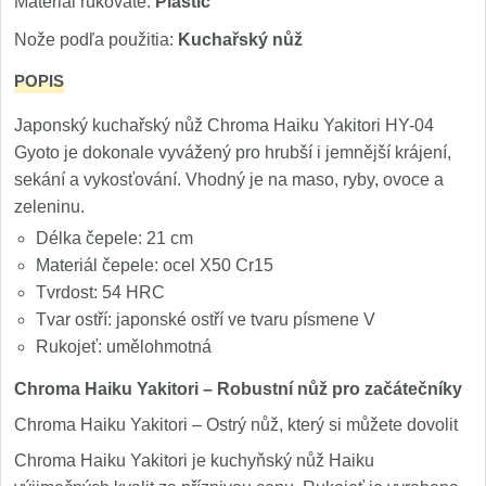
Materiál rukoväte:
Plastic
1
Nože podľa použitia:
Kuchařský nůž
Ostřiče nožů V-Sharp
POPIS
Brúsky na nože
12
Japonský kuchařský nůž Chroma Haiku Yakitori HY-04
Gyoto je dokonale vyvážený pro hrubší i jemnější krájení,
Doplnky a diely
6
sekání a vykosťování. Vhodný je na maso, ryby, ovoce a
zeleninu.
Dopredaj
11
Délka čepele: 21 cm
Materiál čepele: ocel X50 Cr15
Tvrdost: 54 HRC
Tvar ostří: japonské ostří ve tvaru písmene V
Rukojeť: umělohmotná
Chroma Haiku Yakitori – Robustní nůž pro začátečníky
Chroma Haiku Yakitori – Ostrý nůž, který si můžete dovolit
Chroma Haiku Yakitori je kuchyňský nůž Haiku