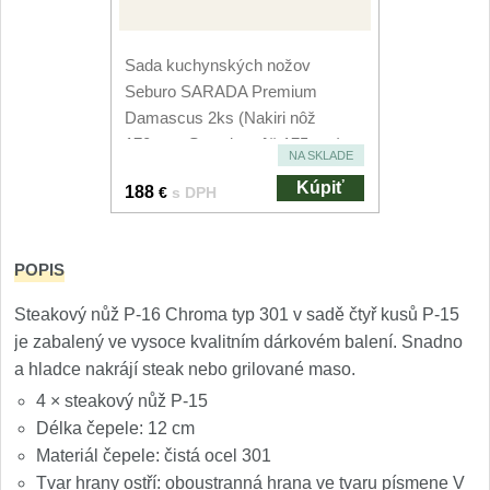
Nože Seburo SUBAJA
92
Nože Seburo HOKORI
37
Sada kuchynských nožov
Seburo SARADA Premium
Nože Seburo HOGANI
20
Damascus 2ks (Nakiri nôž
170mm, Santoku nôž 175mm)
Nože Seburo WEST
NA SKLADE
21
Kúpiť
188
€
s DPH
Nože Tojiro
Nože Tojiro Shippu
POPIS
2
Steakový nůž P-16 Chroma typ 301 v sadě čtyř kusů P-15
Nože Tojiro Zen
1
je zabalený ve vysoce kvalitním dárkovém balení. Snadno
a hladce nakrájí steak nebo grilované maso.
Nože Samura
4 × steakový nůž P-15
Délka čepele: 12 cm
Nože Samura MO-V
4
Materiál čepele: čistá ocel 301
Tvar hrany ostří: oboustranná hrana ve tvaru písmene V
Nože Samura Bamboo