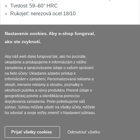
1
Tvrdost: 59–60° HRC
Rukojeť: nerezová ocel 18/10
Ostřiče nožů V-Sharp
Brúsky na nože
12
Nastavenie cookies. Aby e-shop fungoval,
ako ste zvyknutí.
Platba a dodávka
Doplnky a diely
6
Obchodní podmínky
Aby náš web ďalej fungoval tak, ako ho poznáte,
Dopredaj
ukladáme a pristupujeme k informáciám z vášho
11
Zasady zpracovani osobnich udaju
zariadenia a spracovávame údaje o vašom správaní
na tieto účely: Ukladanie a/alebo prístup k
Reklamační řád
informáciám v zariadení, Personalizovaná reklama a
obsah, meranie reklamy a obsahu, poznatky o
okruhoch publika a vývoj produktov, Presné údaje o
Nastavenie súborov cookies
geografickej polohe a identifikácia pomocou
dopytovania zariadenia. Preto potrebujeme váš
súhlas. Súhlas môžete udeliť na všetky účely, môžete
ho odvolať a svoje voľby zmeniť v Nastavení súhlasu.
SEBURO s.r.o. Najostrejsienoze.sk © 2015 - 2026
Prijať všetky cookies
Odmietnuť všetko
Tyto internetové stránky používají soubory cookie.