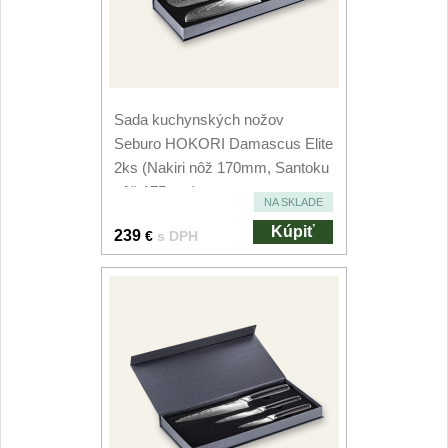
Príslušenstvo
2
Zavírací nože
Vreckové
6
Sada kuchynských nožov
Seburo HOKORI Damascus Elite
Taktické
3
2ks (Nakiri nôž 170mm, Santoku
nôž 175mm)
Turistické
NA SKLADE
7
Kúpiť
239
€
s DPH
Speciální
4
Nože s pevnou čepeľou
Taktické
8
Outdoorové
10