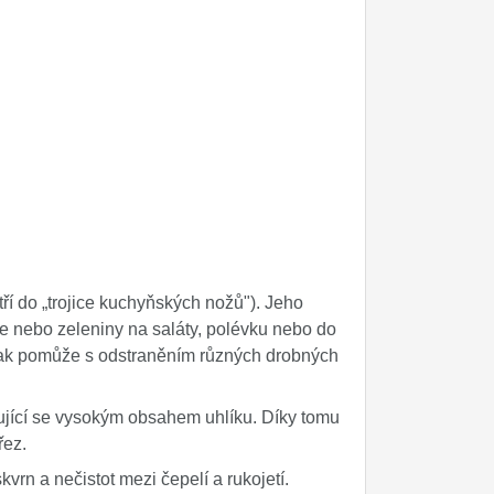
í do „trojice kuchyňských nožů"). Jeho
ce nebo zeleniny na saláty, polévku nebo do
 pak pomůže s odstraněním různých drobných
čující se vysokým obsahem uhlíku. Díky tomu
řez.
rn a nečistot mezi čepelí a rukojetí.