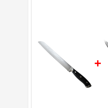
Nože na ovoce a zeleninu
43
Santoku nože
46
Nože NAKIRI
17
Filetovací nože
7
Nože na chleba
27
Vykosťovací nože
41
+
Steakové nože
2
Plátkovací nože
27
Porcovací nože
2
Sekáčky a speciální nože
15
Japonské nože
57