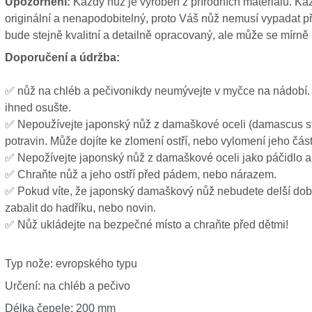
Upozornění:
Každý nůž je vyroben z přírodních materiálů. Ka
originální a nenapodobitelný, proto Váš nůž nemusí vypadat přes
bude stejně kvalitní a detailně opracovaný, ale může se mírně li
Doporučení a údržba
:
✅ nůž na chléb a pečivonikdy neumývejte v myčce na nádobí. 
ihned osušte.
✅ Nepoužívejte japonský nůž z damaškové oceli (damascus ste
potravin. Může dojíte ke zlomení ostří, nebo vylomení jeho část
✅ Nepožívejte japonský nůž z damaškové oceli jako páčidlo 
✅ Chraňte nůž a jeho ostří před pádem, nebo nárazem.
✅ Pokud víte, že japonský damaškový nůž nebudete delší dobu
zabalit do hadříku, nebo novin.
✅ Nůž ukládejte na bezpečné místo a chraňte před dětmi!
Typ nože: evropského typu
Určení: na chléb a pečivo
Délka čepele: 200 mm