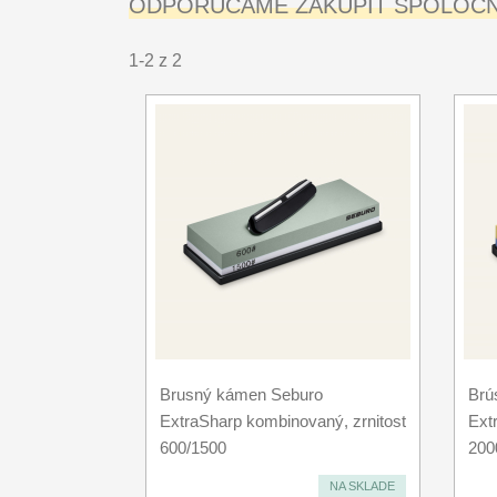
ODPORÚČAME ZAKÚPIŤ SPOLOČNE
1-2 z 2
Brusný kámen Seburo
Brú
ExtraSharp kombinovaný, zrnitost
Ext
600/1500
200
NA SKLADE