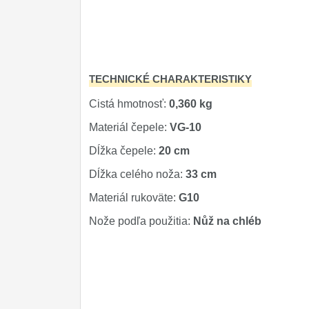
TECHNICKÉ CHARAKTERISTIKY
Cistá hmotnosť:
0,360 kg
Materiál čepele:
VG-10
Dĺžka čepele:
20 cm
Dĺžka celého noža:
33 cm
Materiál rukoväte:
G10
Nože podľa použitia:
Nůž na chléb