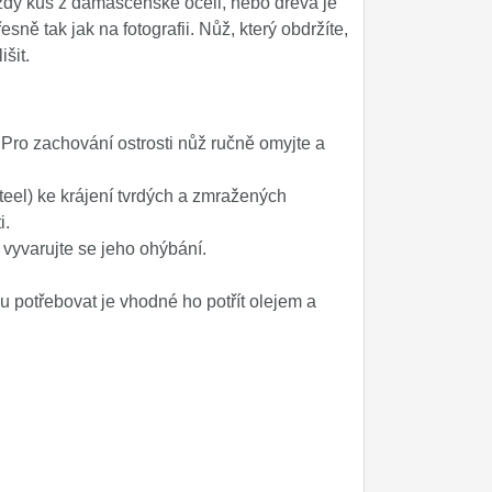
ždý kus z damascénské oceli, nebo dřeva je
ně tak jak na fotografii. Nůž, který obdržíte,
šit.
Pro zachování ostrosti nůž ručně omyjte a
el) ke krájení tvrdých a zmražených
i.
a vyvarujte se jeho ohýbání.
 potřebovat je vhodné ho potřít olejem a