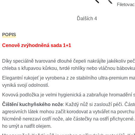
Filetova
Ďalších 4
POPIS
Cenově zvýhodněná sada 1+1
Díky speciálně tvarované dlouhé čepeli nakrájíte jakékoliv pe
chleba s křupavou kůrkou, tvrdé rohlíky nebo vláčnou bábovk
Elegantní rukojeť je vyrobena z ze stabilního ultra-premium mat
vyniká svojí odolností.
Kovová podložka je velmi hygienická a zabraňuje hromadění skv
Čištění kuchyňského nože
: Každý nůž si zaslouží péči. Čás
agresivních látek mohou začít korodovat a vytvářet na povrchu 
Nicméně nerezaví ostří nože, ale částečky na ostří přichycené. 
ho umýt a natřít olejem.