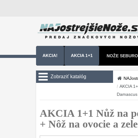
AKCIA!
AKCIA 1+1
NOŽE SEBURO
NOŽE SAMURA
Zobraziť katalóg
NAJost
/
AKCIA 1+
Kuchyňské nôže
Damascus
Sady nožov
9
AKCIA 1+1 Nůž na p
Kuchařské nože
30
+ Nôž na ovocie a z
Univerzálny nože
50