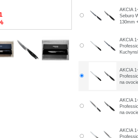
AKCIA 1+
1
Seburo 
%
130mm + 
AKCIA 1
Profess
Kuchynsk
AKCIA 1
Profess
na ovocie
AKCIA 1+
Profess
na ovocie
AKCIA 1
Profess