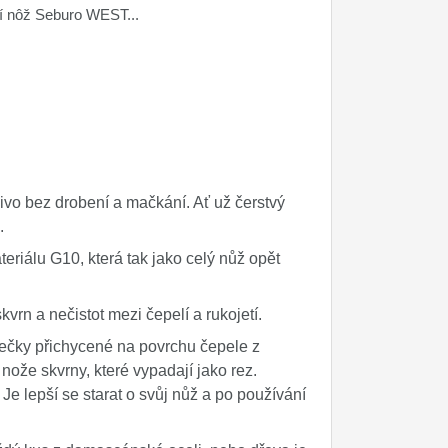
cí nôž Seburo WEST...
čivo bez drobení a mačkání. Ať už čerstvý
u.
eriálu G10, která tak jako celý nůž opět
rn a nečistot mezi čepelí a rukojetí.
tečky přichycené na povrchu čepele z
nože skvrny, které vypadají jako rez.
Je lepší se starat o svůj nůž a po používání