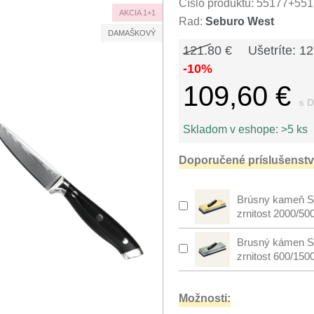
Číslo produktu:
55177+551
AKCIA 1+1
Rad:
Seburo West
DAMAŠKOVÝ
121.80 €
Ušetríte: 12
-10%
109,60 €
s 
Skladom v eshope:
>5 ks
Doporučené príslušenstv
Brúsny kameň S
zrnitost 2000/50
Brusný kámen S
zrnitost 600/150
Možnosti: