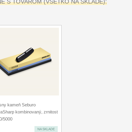
 S TOVAROM (VŠETKO NA SKLADE):
sny kameň Seburo
raSharp kombinovaný, zrnitost
0/5000
NA SKLADE