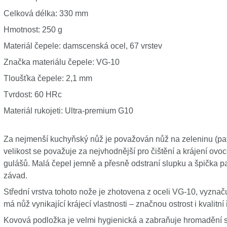
Celková délka: 330 mm
Hmotnost: 250 g
Materiál čepele: damscenská ocel, 67 vrstev
Značka materiálu čepele: VG-10
Tloušťka čepele: 2,1 mm
Tvrdost: 60 HRc
Materiál rukojeti: Ultra-premium G10
Za nejmenší kuchyňský nůž je považován nůž na zeleninu (patř
velikost se považuje za nejvhodnější pro čištění a krájení ovo
gulášů. Malá čepel jemně a přesně odstraní slupku a špička
závad.
Střední vrstva tohoto nože je zhotovena z oceli VG-10, vyzna
má nůž vynikající krájecí vlastnosti – značnou ostrost i kvalitní 
Kovová podložka je velmi hygienická a zabraňuje hromadění skv