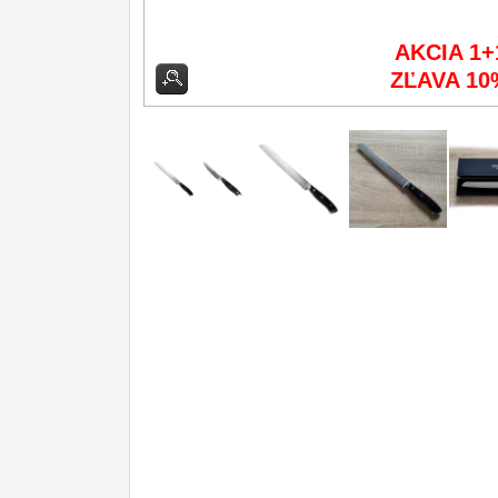
Príslušenstvo
2
AKCIA 1+
ZĽAVA 10
Zavírací nože
Nože s pevnou čepeľou
Špeciálne nože
Ostrenie nožov
Nože SEBURO
Nože Tojiro
Nože Samura
Ostřiče nožů V-Sharp
Dopredaj
11