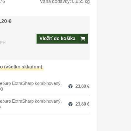
76
Váha dodávky: 0,655 kg
,20 €
Vložiť do košíka
DPH
o (všetko skladom):
eburo ExtraSharp kombinovaný,
23.80
€
00
eburo ExtraSharp kombinovaný,
23.80
€
0