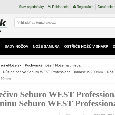
Stav objednávky
Prihlásenie
Registrácia
Doručenie a
SADY NOŽOV
NOŽE SAMURA
OSTŘIČE NOŽŮ V-SHARP
 KAIJU
rejšieNože.sk
/
Kuchyňské nôže
/
Nože na chleba
1 Nůž na pečivo Seburo WEST Professional Damascus 200mm + Nôž n
 90mm
ečivo Seburo WEST Professio
eleninu Seburo WEST Professi